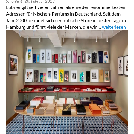
Schönheit
, 20. Februar 2023
Lubner gilt seit vielen Jahren als eine der renommiertesten
Adressen für Nischen-Parfums in Deutschland. Seit dem
Jahr 2000 befindet sich der hübsche Store in bester Lage in
Hamburg und führt viele der Marken, die wir …
„Home“
weiterlesen