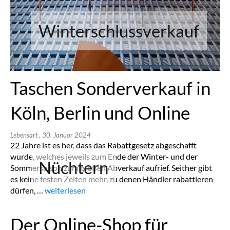
Winterschlussverkauf
Taschen Sonderverkauf in
Köln, Berlin und Online
Lebensart
, 30. Januar 2024
22 Jahre ist es her, dass das Rabattgesetz abgeschafft
wurde, welches jeweils zum Ende der Winter- und der
Nüchtern
Sommersaison zum großen Abverkauf aufrief. Seither gibt
es keine festen Zeiten mehr, zu denen Händler rabattieren
dürfen, …
„Home“
weiterlesen
Der Online-Shop für