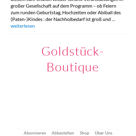
großer Gesellschaft auf dem Programm – ob Feiern
zum runden Geburtstag, Hochzeiten oder Abiball des
(Paten-)Kindes : der Nachholbedarf ist groß und …
„Talbot Runhof Outlet in München“
weiterlesen
Goldstück-
Boutique
Abonnieren
Abbestellen
Shop
Über Uns