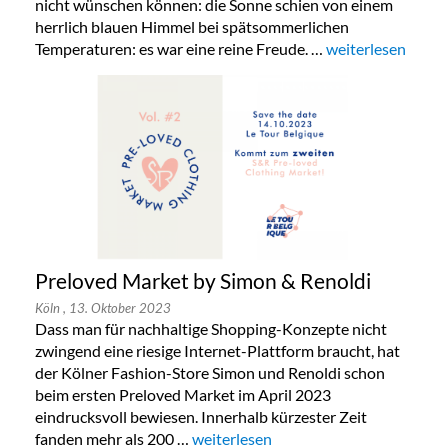
nicht wünschen können: die Sonne schien von einem
herrlich blauen Himmel bei spätsommerlichen
Temperaturen: es war eine reine Freude. …
„New York mit Te
weiterlesen
Preloved Market by Simon & Renoldi
Köln
, 13. Oktober 2023
Dass man für nachhaltige Shopping-Konzepte nicht
zwingend eine riesige Internet-Plattform braucht, hat
der Kölner Fashion-Store Simon und Renoldi schon
beim ersten Preloved Market im April 2023
eindrucksvoll bewiesen. Innerhalb kürzester Zeit
fanden mehr als 200 …
„Preloved Market by Simon & Renold
weiterlesen