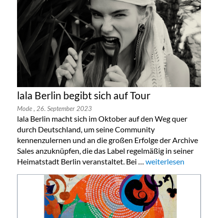
lala Berlin begibt sich auf Tour
Mode
, 26. September 2023
lala Berlin macht sich im Oktober auf den Weg quer
durch Deutschland, um seine Community
kennenzulernen und an die großen Erfolge der Archive
Sales anzuknüpfen, die das Label regelmäßig in seiner
Heimatstadt Berlin veranstaltet. Bei …
„lala Berlin begibt sic
weiterlesen