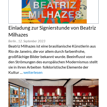
Einladung zur Signierstunde von Beatriz
Milhazes
Berlin
, 12. September 2023
Beatriz Milhazes ist eine brasilianische Künstlerin aus
Rio de Janeiro, die vor allem durch farbenfrohe,
großflächige Bilder bekannt wurde. Beeinflusst von
den Strömungen des europäischen Modernismus stellt
sie in ihren Arbeiten folkloristische Elemente der
Kultur …
„Einladung zur Signierstunde von Beatriz Milhazes“
weiterlesen