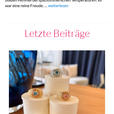
war eine reine Freude. …
„Home“
weiterlesen
Letzte Beiträge