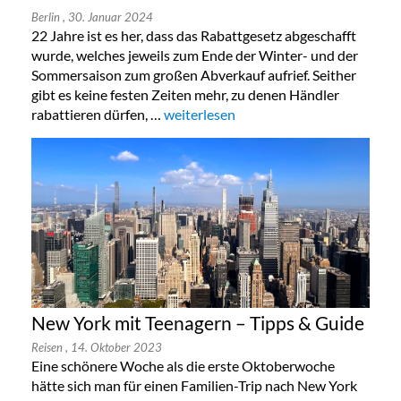
Berlin
, 30. Januar 2024
22 Jahre ist es her, dass das Rabattgesetz abgeschafft
wurde, welches jeweils zum Ende der Winter- und der
Sommersaison zum großen Abverkauf aufrief. Seither
gibt es keine festen Zeiten mehr, zu denen Händler
rabattieren dürfen, …
„Taschen Sonderverkauf in Köln, Berlin
weiterlesen
New York mit Teenagern – Tipps & Guide
Reisen
, 14. Oktober 2023
Eine schönere Woche als die erste Oktoberwoche
hätte sich man für einen Familien-Trip nach New York