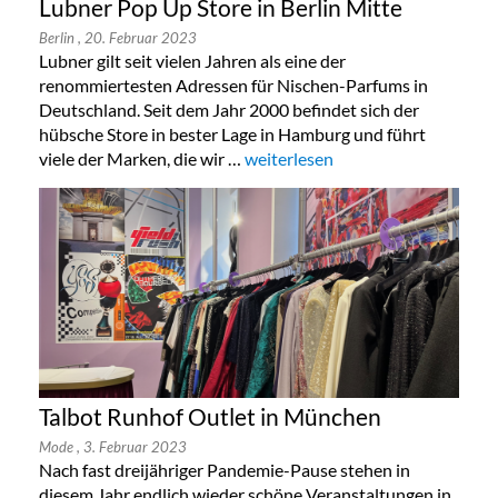
Lubner Pop Up Store in Berlin Mitte
Berlin
, 20. Februar 2023
Lubner gilt seit vielen Jahren als eine der
renommiertesten Adressen für Nischen-Parfums in
Deutschland. Seit dem Jahr 2000 befindet sich der
hübsche Store in bester Lage in Hamburg und führt
viele der Marken, die wir …
„Lubner Pop Up Store in Berlin M
weiterlesen
Talbot Runhof Outlet in München
Mode
, 3. Februar 2023
Nach fast dreijähriger Pandemie-Pause stehen in
diesem Jahr endlich wieder schöne Veranstaltungen in