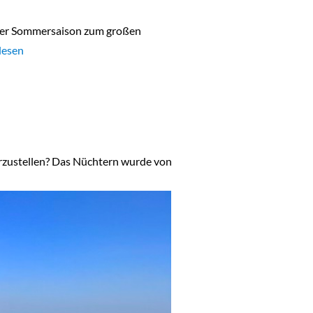
d der Sommersaison zum großen
“
lesen
vorzustellen? Das Nüchtern wurde von