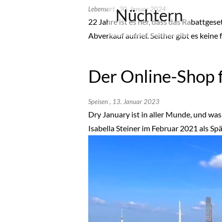
Lebensart
Nüchtern
, 30. Januar 2024
22 Jahre ist es her, dass das Rabattge
Abverkauf aufrief. Seither gibt es kein
Der Online-Shop f
Speisen
, 13. Januar 2023
Dry January ist in aller Munde, und was
Isabella Steiner im Februar 2021 als Sp