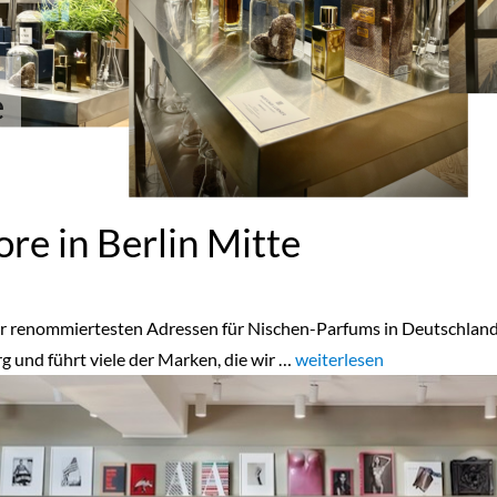
e
re in Berlin Mitte
 der renommiertesten Adressen für Nischen-Parfums in Deutschland
g und führt viele der Marken, die wir …
„Home“
weiterlesen