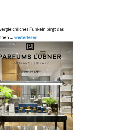
ergleichliches Funkeln birgt das
innen …
„Home“
weiterlesen