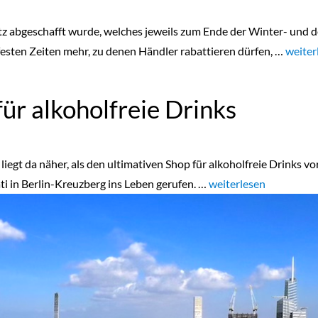
setz abgeschafft wurde, welches jeweils zum Ende der Winter- un
e festen Zeiten mehr, zu denen Händler rabattieren dürfen, …
„Home
weiter
ür alkoholfreie Drinks
 liegt da näher, als den ultimativen Shop für alkoholfreie Drinks 
äti in Berlin-Kreuzberg ins Leben gerufen. …
„Home“
weiterlesen