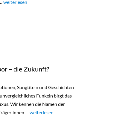
 …
„Home“
weiterlesen
or – die Zukunft?
motionen, Songtiteln und Geschichten
 unvergleichliches Funkeln birgt das
uxus. Wir kennen die Namen der
Träger:innen …
„Diamanten aus dem Labor – die Zukunft?“
weiterlesen