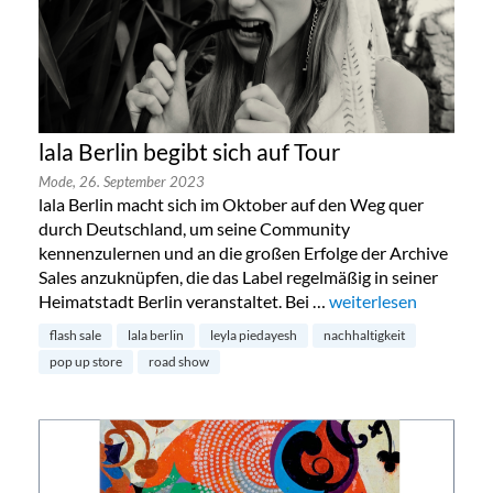
lala Berlin begibt sich auf Tour
Mode,
26. September 2023
lala Berlin macht sich im Oktober auf den Weg quer
durch Deutschland, um seine Community
kennenzulernen und an die großen Erfolge der Archive
Sales anzuknüpfen, die das Label regelmäßig in seiner
Heimatstadt Berlin veranstaltet. Bei …
„lala Berlin begibt sic
weiterlesen
flash sale
lala berlin
leyla piedayesh
nachhaltigkeit
pop up store
road show