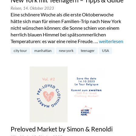
New York mit Teenagern – Tipps & Guide
Reisen,
14. Oktober 2023
Eine schönere Woche als die erste Oktoberwoche
hätte sich man für einen Familien-Trip nach New York
nicht wünschen können: die Sonne schien von einem
herrlich blauen Himmel bei spätsommerlichen
Temperaturen: es war eine reine Freude. …
„New York mit Te
weiterlesen
city tour
manhattan
new york
teenager
USA
Preloved Market by Simon & Renoldi