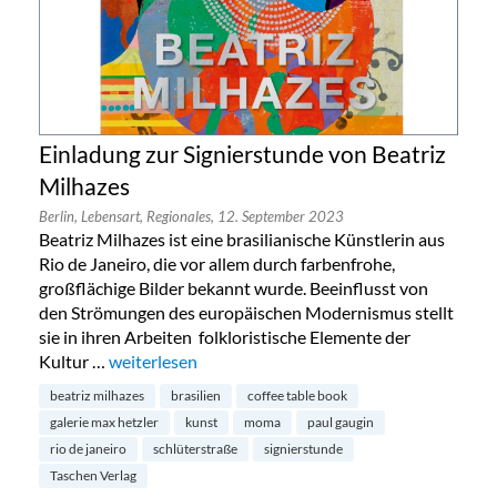
Einladung zur Signierstunde von Beatriz
Milhazes
Berlin,
Lebensart,
Regionales,
12. September 2023
Beatriz Milhazes ist eine brasilianische Künstlerin aus
Rio de Janeiro, die vor allem durch farbenfrohe,
großflächige Bilder bekannt wurde. Beeinflusst von
den Strömungen des europäischen Modernismus stellt
sie in ihren Arbeiten folkloristische Elemente der
Kultur …
„Einladung zur Signierstunde von Beatriz Milhazes“
weiterlesen
beatriz milhazes
brasilien
coffee table book
galerie max hetzler
kunst
moma
paul gaugin
rio de janeiro
schlüterstraße
signierstunde
Taschen Verlag