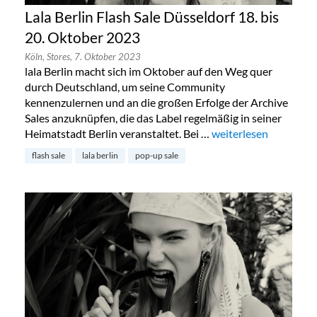
Lala Berlin Flash Sale Düsseldorf 18. bis
20. Oktober 2023
Köln,
Stores,
7. Oktober 2023
lala Berlin macht sich im Oktober auf den Weg quer
durch Deutschland, um seine Community
kennenzulernen und an die großen Erfolge der Archive
Sales anzuknüpfen, die das Label regelmäßig in seiner
Heimatstadt Berlin veranstaltet. Bei …
„Lala Berlin Flash Sal
weiterlesen
flash sale
lala berlin
pop-up sale