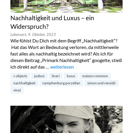
Nachhaltigkeit und Luxus – ein
Widerspruch?
Lebensart,
4. Oktober 2023
Wie fühlst Du Dich mit dem Begriff „Nachhaltigkeit“?
Hat das Wort an Bedeutung verloren, da mittlerweile
fast alles als nachhaltig bezeichnet wird? Als ich für
diesen Beitrag „Primark Nachhaltigkeit“ googelte, stieß
ich direkt auf das …
„Nachhaltigkeit und Luxus – ein Widers
weiterlesen
c objects
jusbox
linari
luxus
maison common
nachhaltigkeit
nymphenburg porzellan
simon und renoldi
vinyl