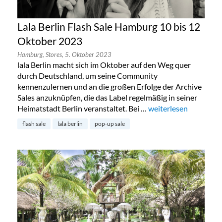
Lala Berlin Flash Sale Hamburg 10 bis 12
Oktober 2023
Hamburg,
Stores,
5. Oktober 2023
lala Berlin macht sich im Oktober auf den Weg quer
durch Deutschland, um seine Community
kennenzulernen und an die großen Erfolge der Archive
Sales anzuknüpfen, die das Label regelmäßig in seiner
Heimatstadt Berlin veranstaltet. Bei …
„Lala Berlin Flash Sa
weiterlesen
flash sale
lala berlin
pop-up sale