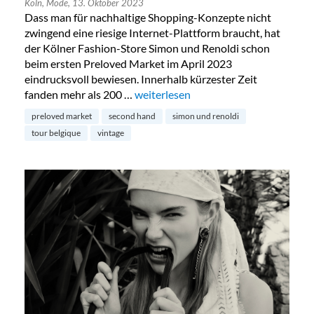
Köln,
Mode,
13. Oktober 2023
Dass man für nachhaltige Shopping-Konzepte nicht
zwingend eine riesige Internet-Plattform braucht, hat
der Kölner Fashion-Store Simon und Renoldi schon
beim ersten Preloved Market im April 2023
eindrucksvoll bewiesen. Innerhalb kürzester Zeit
fanden mehr als 200 …
„Preloved Market by Simon & Renold
weiterlesen
preloved market
second hand
simon und renoldi
tour belgique
vintage