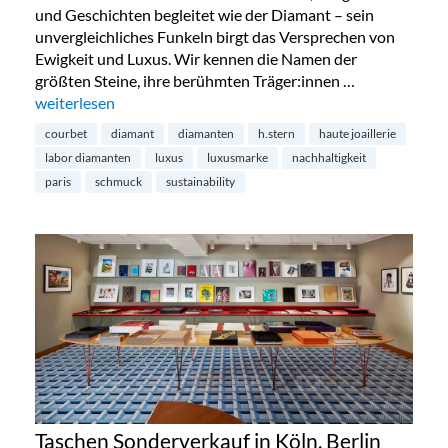
und Geschichten begleitet wie der Diamant – sein
unvergleichliches Funkeln birgt das Versprechen von
Ewigkeit und Luxus. Wir kennen die Namen der
größten Steine, ihre berühmten Träger:innen …
„Diamanten aus dem Labor – die Zukunft?“
weiterlesen
courbet
diamant
diamanten
h.stern
haute joaillerie
labor diamanten
luxus
luxusmarke
nachhaltigkeit
paris
schmuck
sustainability
Taschen Sonderverkauf in Köln, Berlin