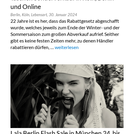
und Online
Berlin,
Köln,
Lebensart,
30. Januar 2024
22 Jahre ist es her, dass das Rabattgesetz abgeschafft
wurde, welches jeweils zum Ende der Winter- und der
Sommersaison zum großen Abverkauf aufrief. Seither
gibt es keine festen Zeiten mehr, zu denen Händler
rabattieren dürfen, …
„Taschen Sonderverkauf in Köln, Berlin
weiterlesen
Lala Berlin Flash Sale in München 24. bis