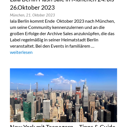
26.Oktober 2023
München,
21. Oktober 2023
lala Berlin kommt Ende Oktober 2023 nach München,
um seine Community kennenzulernen und an die
großen Erfolge der Archive Sales anzuknüpfen, die das
Label regelmäßig in seiner Heimatstadt Berlin
veranstaltet. Bei den Events in familiärem …
„Lala Berlin Flash Sale in München 24. bis 26.Oktober 2023“
weiterlesen