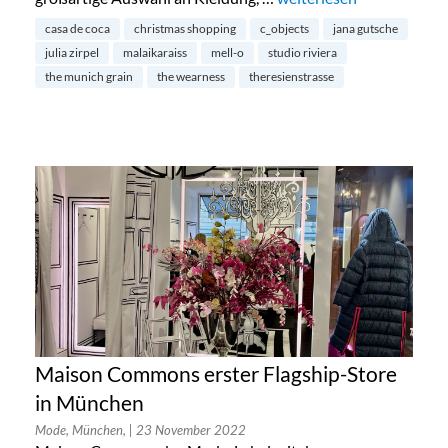
casa de coca
christmas shopping
c_objects
jana gutsche
julia zirpel
malaikaraiss
mell-o
studio riviera
the munich grain
the wearness
theresienstrasse
Maison Commons erster Flagship-Store
in München
Mode, München,
| 23 November 2022