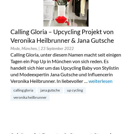
Calling Gloria – Upcycling Projekt von
Veronika Heilbrunner & Jana Gutsche
Mode, München,
| 23 September 2022
Calling Gloria, unter diesem Namen macht seit einigen
Tagen ein Pop Up in München von sich reden. Es
handelt sich hier um das Upcycling Baby von Stylistin
und Modeexpertin Jana Gutsche und Influencerin
Veronika Heilbrunner. In liebevoller …
„Calling Gloria – Upc
weiterlesen
calling gloria
jana gutsche
up cycling
veronika heilbrunner