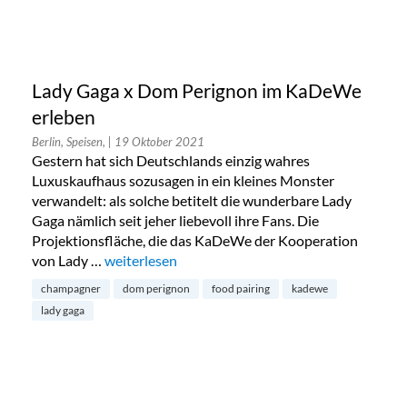
Lady Gaga x Dom Perignon im KaDeWe
erleben
Berlin, Speisen,
| 19 Oktober 2021
Gestern hat sich Deutschlands einzig wahres
Luxuskaufhaus sozusagen in ein kleines Monster
verwandelt: als solche betitelt die wunderbare Lady
Gaga nämlich seit jeher liebevoll ihre Fans. Die
Projektionsfläche, die das KaDeWe der Kooperation
von Lady …
„Lady Gaga x Dom Perignon im KaDeWe erleben
weiterlesen
champagner
dom perignon
food pairing
kadewe
lady gaga