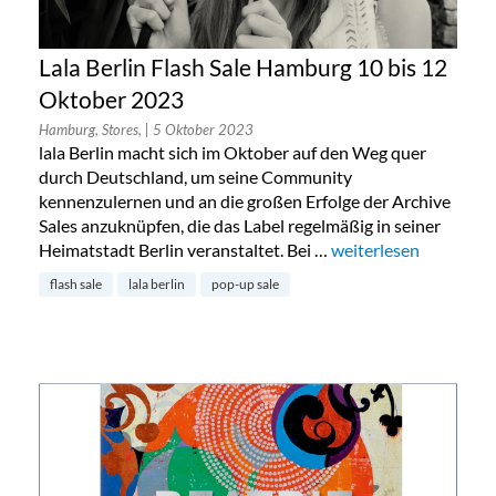
Lala Berlin Flash Sale Hamburg 10 bis 12
Oktober 2023
Hamburg, Stores,
| 5 Oktober 2023
lala Berlin macht sich im Oktober auf den Weg quer
durch Deutschland, um seine Community
kennenzulernen und an die großen Erfolge der Archive
Sales anzuknüpfen, die das Label regelmäßig in seiner
Heimatstadt Berlin veranstaltet. Bei …
„Lala Berlin Flash Sa
weiterlesen
flash sale
lala berlin
pop-up sale