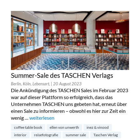
Summer-Sale des TASCHEN Verlags
Berlin, Köln, Lebensart,
| 20 August 2023
Die Ankündigung des TASCHEN Sales im Februar 2023
war auf dieser Plattform so erfolgreich, dass das
Unternehmen TASCHEN uns gebeten hat, erneut über
einen Sale zu informieren – obwohl es hier zur Zeit ein
wenig …
„Summer-Sale des TASCHEN Verlags“
weiterlesen
coffee table book
ellen von unwerth
inez & vinood
interior
reisefotografie
summer sale
Taschen Verlag