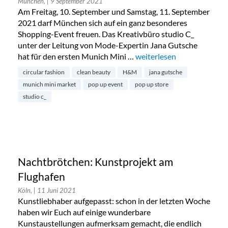
München,
| 9 September 2021
Am Freitag, 10. September und Samstag, 11. September
2021 darf München sich auf ein ganz besonderes
Shopping-Event freuen. Das Kreativbüro studio C_
unter der Leitung von Mode-Expertin Jana Gutsche
hat für den ersten Munich Mini …
„Munich Mini Market: 11 
weiterlesen
circular fashion
clean beauty
H&M
jana gutsche
munich mini market
pop up event
pop up store
studio c_
Nachtbrötchen: Kunstprojekt am
Flughafen
Köln,
| 11 Juni 2021
Kunstliebhaber aufgepasst: schon in der letzten Woche
haben wir Euch auf einige wunderbare
Kunstaustellungen aufmerksam gemacht, die endlich