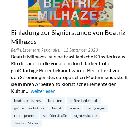
Einladung zur Signierstunde von Beatriz
Milhazes
Berlin, Lebensart, Regionales,
| 12 September 2023
Beatriz Milhazes ist eine brasilianische Künstlerin aus
Rio de Janeiro, die vor allem durch farbenfrohe,
großflächige Bilder bekannt wurde. Beeinflusst von
den Strömungen des europäischen Modernismus stellt
sie in ihren Arbeiten folkloristische Elemente der
Kultur …
„Einladung zur Signierstunde von Beatriz Milhazes“
weiterlesen
beatriz milhazes
brasilien
coffee table book
galerie max hetzler
kunst
moma
paul gaugin
rio de janeiro
schlüterstraße
signierstunde
Taschen Verlag