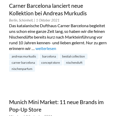
Carner Barcelona lanciert neue
Kollektion bei Andreas Murkudis
Berlin, Schönheit,
| 1 Oktober 2021
Das katalanische Dufthaus Carner Barcelona begleitet
uns schon eine ganze Zeit lang, so haben wir die feinen
Nischendüfte bereits kurz nach Markteinführung vor
rund 10 Jahren kennen- und lieben gelernt. Nur zu gern
erinnern wir …
„Carner Barcelona lanciert neue Kollektion 
weiterlesen
andreas murkudis
barcelona
bestial collection
carner barcelona
concept store
nischenduft
nischenparfum
Munich Mini Market: 11 neue Brands im
Pop-Up Store