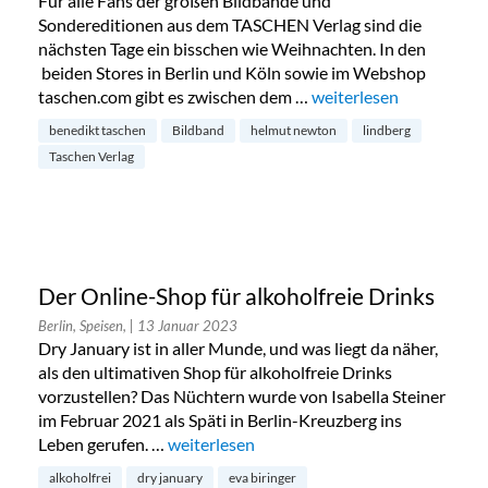
Für alle Fans der großen Bildbände und
Sondereditionen aus dem TASCHEN Verlag sind die
nächsten Tage ein bisschen wie Weihnachten. In den
beiden Stores in Berlin und Köln sowie im Webshop
taschen.com gibt es zwischen dem …
„Sonderverkauf des Tas
weiterlesen
benedikt taschen
Bildband
helmut newton
lindberg
Taschen Verlag
Der Online-Shop für alkoholfreie Drinks
Berlin, Speisen,
| 13 Januar 2023
Dry January ist in aller Munde, und was liegt da näher,
als den ultimativen Shop für alkoholfreie Drinks
vorzustellen? Das Nüchtern wurde von Isabella Steiner
im Februar 2021 als Späti in Berlin-Kreuzberg ins
Leben gerufen. …
„Der Online-Shop für alkoholfreie Drinks“
weiterlesen
alkoholfrei
dry january
eva biringer