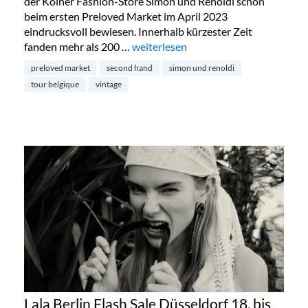
der Kölner Fashion-Store Simon und Renoldi schon
beim ersten Preloved Market im April 2023
eindrucksvoll bewiesen. Innerhalb kürzester Zeit
fanden mehr als 200 …
„Preloved Market by Simon & Renold
weiterlesen
preloved market
second hand
simon und renoldi
tour belgique
vintage
Lala Berlin Flash Sale Düsseldorf 18. bis