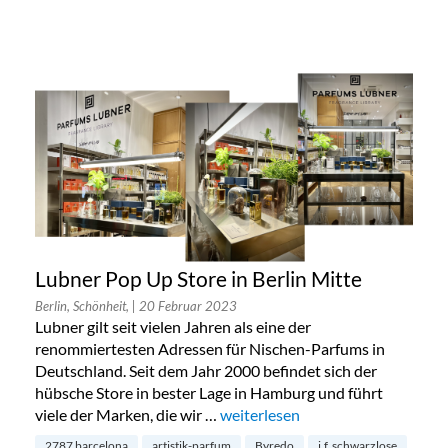
Lubner Pop Up Store in Berlin Mitte
Berlin, Schönheit,
| 20 Februar 2023
Lubner gilt seit vielen Jahren als eine der
renommiertesten Adressen für Nischen-Parfums in
Deutschland. Seit dem Jahr 2000 befindet sich der
hübsche Store in bester Lage in Hamburg und führt
viele der Marken, die wir …
„Lubner Pop Up Store in Berlin M
weiterlesen
2787 barcelona
artistik-parfum
Byredo
j.f. schwarzlose