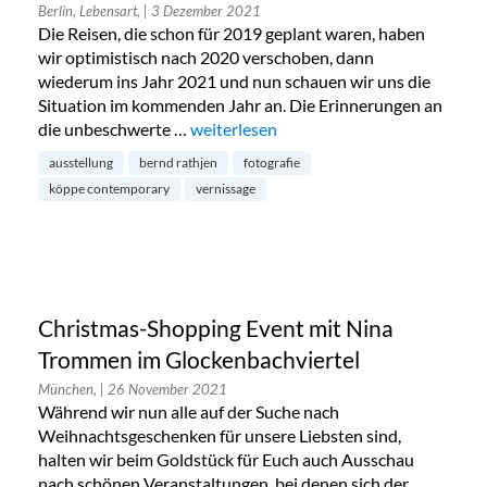
Berlin, Lebensart,
| 3 Dezember 2021
Die Reisen, die schon für 2019 geplant waren, haben
wir optimistisch nach 2020 verschoben, dann
wiederum ins Jahr 2021 und nun schauen wir uns die
Situation im kommenden Jahr an. Die Erinnerungen an
die unbeschwerte …
„City Moments: eine Ausstellung von B
weiterlesen
ausstellung
bernd rathjen
fotografie
köppe contemporary
vernissage
Christmas-Shopping Event mit Nina
Trommen im Glockenbachviertel
München,
| 26 November 2021
Während wir nun alle auf der Suche nach
Weihnachtsgeschenken für unsere Liebsten sind,
halten wir beim Goldstück für Euch auch Ausschau
nach schönen Veranstaltungen, bei denen sich der