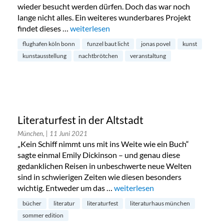
wieder besucht werden dürfen. Doch das war noch
lange nicht alles. Ein weiteres wunderbares Projekt
findet dieses …
„Nachtbrötchen: Kunstprojekt am Flughafen
weiterlesen
flughafen köln bonn
funzel baut licht
jonas povel
kunst
kunstausstellung
nachtbrötchen
veranstaltung
Literaturfest in der Altstadt
München,
| 11 Juni 2021
„Kein Schiff nimmt uns mit ins Weite wie ein Buch“
sagte einmal Emily Dickinson – und genau diese
gedanklichen Reisen in unbeschwerte neue Welten
sind in schwierigen Zeiten wie diesen besonders
wichtig. Entweder um das …
„Literaturfest in der Altstadt“
weiterlesen
bücher
literatur
literaturfest
literaturhaus münchen
sommer edition