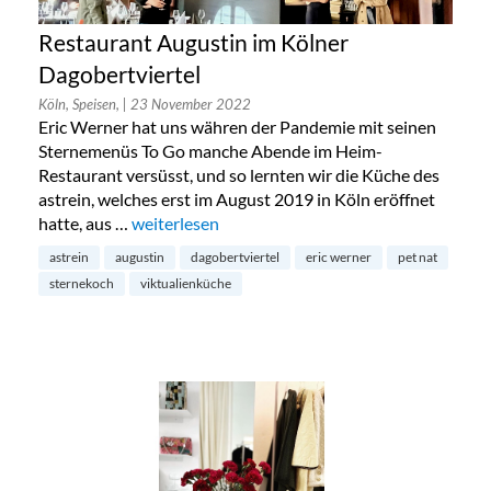
Restaurant Augustin im Kölner
Dagobertviertel
Köln, Speisen,
| 23 November 2022
Eric Werner hat uns währen der Pandemie mit seinen
Sternemenüs To Go manche Abende im Heim-
Restaurant versüsst, und so lernten wir die Küche des
astrein, welches erst im August 2019 in Köln eröffnet
hatte, aus …
„Restaurant Augustin im Kölner Dagobertvierte
weiterlesen
astrein
augustin
dagobertviertel
eric werner
pet nat
sternekoch
viktualienküche