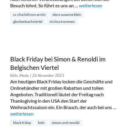
Besuch lohnt. So führt es uns an …
„Christmas-Shopping Eve
weiterlesen
cc charlott von arnim
deco susanne klein
glockenbachviertel
nt nina trommen
Black Friday bei Simon & Renoldi im
Belgischen Viertel
Köln, Mode,
| 26 November 2021
Am heutigen Black Friday locken die Geschäfte und
Onlinehändler mit großen Rabatten und tollen
Angeboten. Traditionell läutet der Freitag nach
Thanksgiving in den USA den Start der
Weihnachtssaison ein. Ein Brauch, der auch bei uns …
„Black Friday bei Simon & Renoldi im Belgischen Viertel“
weiterlesen
black friday
köln
simon und renoldi