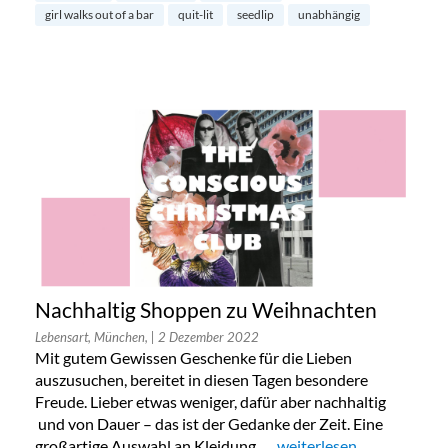
girl walks out of a bar
quit-lit
seedlip
unabhängig
Nachhaltig Shoppen zu Weihnachten
Lebensart, München,
| 2 Dezember 2022
Mit gutem Gewissen Geschenke für die Lieben
auszusuchen, bereitet in diesen Tagen besondere
Freude. Lieber etwas weniger, dafür aber nachhaltig
und von Dauer – das ist der Gedanke der Zeit. Eine
großartige Auswahl an Kleidung, …
„Nachhaltig Shoppen zu
weiterlesen