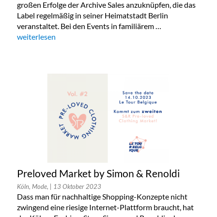
großen Erfolge der Archive Sales anzuknüpfen, die das
Label regelmäßig in seiner Heimatstadt Berlin
veranstaltet. Bei den Events in familiärem …
„Lala Berlin Flash Sale in München 24. bis 26.Oktober 2023“
weiterlesen
Preloved Market by Simon & Renoldi
Köln, Mode,
| 13 Oktober 2023
Dass man für nachhaltige Shopping-Konzepte nicht
zwingend eine riesige Internet-Plattform braucht, hat