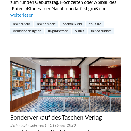
zum runden Geburtstag, Hochzeiten oder Abiball des
(Paten-)Kindes : der Nachholbedarf ist groß und …
„Talbot Runhof Outlet in München“
weiterlesen
abendkleid
abendmode
cocktailkleid
couture
deutsche designer
flagshipstore
outlet
talbot runhof
Sonderverkauf des Taschen Verlag
Berlin, Köln, Lebensart,
| 1 Februar 2023