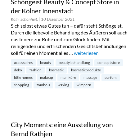
Schöngeist Beauty & Concept Store in
der Kölner Innenstadt
Köln, Schönheit,
| 10 Dezember 2021
Sich selbst etwas Gutes tun – dafür steht Schöngeist.
Durch die liebevolle Behandlung des Äußeren soll auch
das Innere zur Ruhe und zum Glück finden. Mit
reinigenden und erfrischenden Gesichtsbehandlungen
soll für einen Moment alles …
„Schöngeist Beauty & Concept 
weiterlesen
accessoires
beauty
beauty behandlung
concept store
deko
fashion
kosmetik
kosmetikprodukte
little homes
makeup
maniküre
massage
parfum
shopping
tombola
waxing
wimpern
City Moments: eine Ausstellung von
Bernd Rathjen