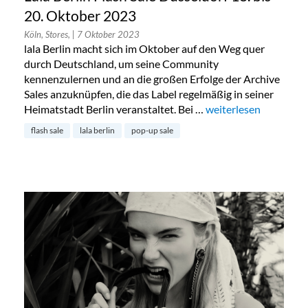
20. Oktober 2023
Köln, Stores,
| 7 Oktober 2023
lala Berlin macht sich im Oktober auf den Weg quer
durch Deutschland, um seine Community
kennenzulernen und an die großen Erfolge der Archive
Sales anzuknüpfen, die das Label regelmäßig in seiner
Heimatstadt Berlin veranstaltet. Bei …
„Lala Berlin Flash Sal
weiterlesen
flash sale
lala berlin
pop-up sale