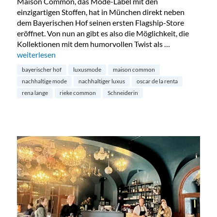
Maison Common, das Mode-Label mit den
einzigartigen Stoffen, hat in München direkt neben
dem Bayerischen Hof seinen ersten Flagship-Store
eröffnet. Von nun an gibt es also die Möglichkeit, die
Kollektionen mit dem humorvollen Twist als …
„Maison Commons erster Flagship-Store in München“
weiterlesen
bayerischer hof
luxusmode
maison common
nachhaltige mode
nachhaltiger luxus
oscar de la renta
rena lange
rieke common
Schneiderin