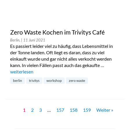
Zero Waste Kochen im Trivitys Café
Berlin,
| 11 Juni 2021
Es passiert leider viel zu häufig, dass Lebensmittel in
der Tonne landen. Oft liegt es daran, dass zu viel
einkauft wurde und gar nicht alles verkocht werden
kann. In vielen Fällen passt auch das gekaufte …
„Zero Waste Kochen im Trivitys Café“
weiterlesen
berlin
trivitys
workshop
zero waste
1
2
3
…
157
158
159
Weiter »