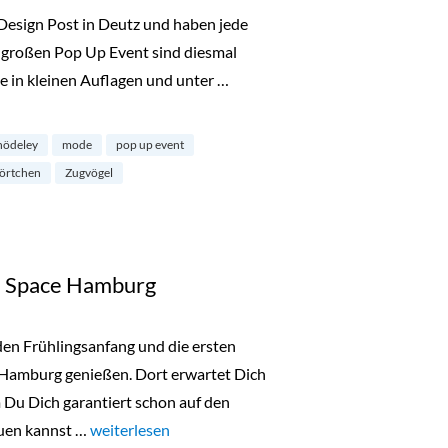
sign Post in Deutz und haben jede
großen Pop Up Event sind diesmal
lle in kleinen Auflagen und unter …
nödeley
mode
pop up event
törtchen
Zugvögel
e Space Hamburg
n Frühlingsanfang und die ersten
Hamburg genießen. Dort erwartet Dich
 Du Dich garantiert schon auf den
uen kannst …
„Pop-Up Event im White Space Hamburg“
weiterlesen