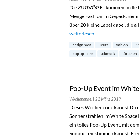
Die ZUGVÖGEL kommen in die De
Menge Fashion im Gepäck. Beim 
über 20 kleine Label dabei, die a
„Pop Up Event in Deutz“
weiterlesen
design post
Deutz
fashion
K
pop up store
schmuck
törtchen 
Pop-Up Event im Whit
Wochenende,
| 22 März 2019
Dieses Wochenende kannst Du de
Sonnenstrahlen im White Space 
ein tolles Pop-Up Event, mit dem
Sommer einstimmen kannst. Fre