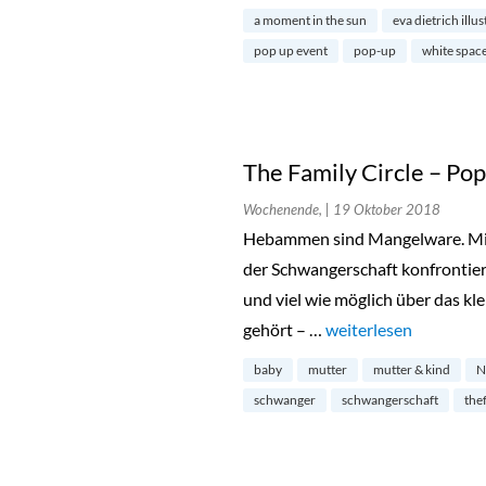
a moment in the sun
eva dietrich illu
pop up event
pop-up
white spac
The Family Circle – Po
Wochenende,
| 19 Oktober 2018
Hebammen sind Mangelware. Mit 
der Schwangerschaft konfrontier
und viel wie möglich über das kl
gehört – …
„The Family Circle – 
weiterlesen
baby
mutter
mutter & kind
N
schwanger
schwangerschaft
the