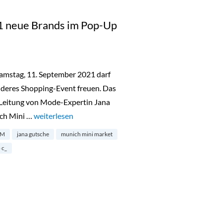
1 neue Brands im Pop-Up
amstag, 11. September 2021 darf
nderes Shopping-Event freuen. Das
 Leitung von Mode-Expertin Jana
ich Mini …
„Munich Mini Market: 11 neue Brands im Pop-Up Store
weiterlesen
&M
jana gutsche
munich mini market
 c_