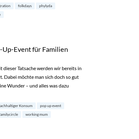
stration
folkdays
phylyda
e
p-Up-Event für Familien
dieser Tatsache werden wir bereits in
t. Dabei möchte man sich doch so gut
eine Wunder – und alles was dazu
Pop-Up-Event für Familien“
achhaltiger Konsum
pop up event
familycircle
working mum