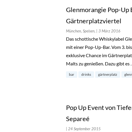
Glenmorangie Pop-Up
Gärtnerplatzviertel
München, Speisen,
| 3 März 2016
Das schottische Whiskylabel G
mit einer Pop-Up-Bar. Vom 3. bi
exklusive Chance im Gärtnerplat
Malts zu genießen. Dazu gibt es
bar
drinks
gärtnerplatz
glen
Pop Up Event von Tief
Separeé
| 24 September 2015