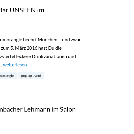
 Bar UNSEEN im
lenmorangie beehrt München – und zwar
s zum 5. März 2016 hast Du die
zviertel leckere Drinkvariationen und
 …
„Glenmorangie Pop-Up Bar UNSEEN im Gärtnerplatzviertel“
weiterlesen
morangie
pop up event
enbacher Lehmann im Salon