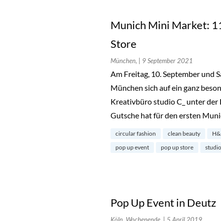
Munich Mini Market: 1
Store
München,
| 9 September 2021
Am Freitag, 10. September und S
München sich auf ein ganz beso
Kreativbüro studio C_ unter der
Gutsche hat für den ersten Mun
circular fashion
clean beauty
H
pop up event
pop up store
studio
Pop Up Event in Deutz
Köln, Wochenende,
| 5 April 2019