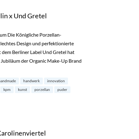
in x Und Gretel
um Die Königliche Porzellan-
tilechtes Design und perfektionierte
dem Berliner Label Und Gretel hat
n Jubiläum der Organic Make-Up Brand
: KPM Berlin x Und Gretel“
handmade
handwerk
innovation
kpm
kunst
porzellan
puder
Karolinenviertel