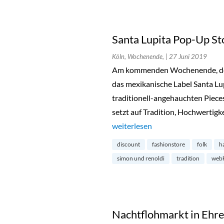
Santa Lupita Pop-Up St
Köln, Wochenende,
| 27 Juni 2019
Am kommenden Wochenende, den 
das mexikanische Label Santa Lu
traditionell-angehauchten Piece
setzt auf Tradition, Hochwertigke
„Santa Lupita Pop-Up Store im B
weiterlesen
discount
fashionstore
folk
h
simon und renoldi
tradition
web
Nachtflohmarkt in Ehre