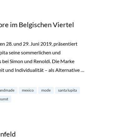
ore im Belgischen Viertel
28. und 29. Juni 2019, präsentiert
pita seine sommerlichen und
s bei Simon und Renoldi. Die Marke
it und Individualität – als Alternative …
elgischen Viertel“
andmade
mexico
mode
santa lupita
kunst
nfeld