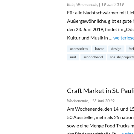
Köln, Wochenende,
| 19 Juni 2019
Für alle Nachtschwärmer mit Lieb
Außergewöhnliche, gibt es gut
den 23. Juni 2019, findet im „Od
Kultur und Musik in …
„Nachtflo
weiterles
accessoires
bazar
design
fre
nuit
secondhand
soziale projekt
Craft Market in St. Paul
Wochenende,
| 13 Juni 2019
Am Wochenende, den 14. und 15. 
50 Aussteller, mehr als 25 natio
sowie eine Menge Food Trucks mi
der Rindermarkthalle St. …
„Craft
weite