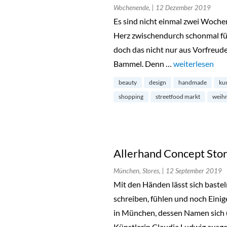
Wochenende,
| 12 Dezember 2019
Es sind nicht einmal zwei Wochen
Herz zwischendurch schonmal für
doch das nicht nur aus Vorfreude
Bammel. Denn …
„Holy Shit Shop
weiterlesen
beauty
design
handmade
ku
shopping
streetfood markt
weih
Allerhand Concept Stor
München, Stores,
| 12 September 2019
Mit den Händen lässt sich bastel
schreiben, fühlen und noch Eini
in München, dessen Namen sich ü
Künstlerin Claudia Ludwig ausg