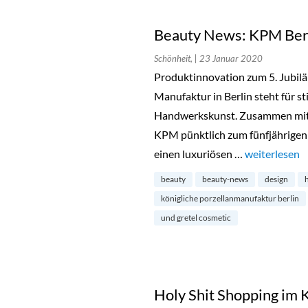
Beauty News: KPM Berl
Schönheit,
| 23 Januar 2020
Produktinnovation zum 5. Jubilä
Manufaktur in Berlin steht für s
Handwerkskunst. Zusammen mit 
KPM pünktlich zum fünfjährige
einen luxuriösen …
„Beauty News
weiterlesen
beauty
beauty-news
design
königliche porzellanmanufaktur berlin
und gretel cosmetic
Holy Shit Shopping im 