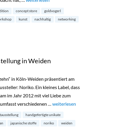
dition
concept store
goldvogerl
orkshop
kunst
nachhaltig
networking
tellung in Weiden
ehn“ in Köln-Weiden präsentiert am
teller: Noriko. Ein kleines Label, dass
m im Jahr 2012 mit viel Liebe zum
 umfasst verschiedenen …
„Hundertachtzehn: Ausstellung in Wei
weiterlesen
tausstellung
handgefertigte unikate
an
japanische stoffe
noriko
weiden