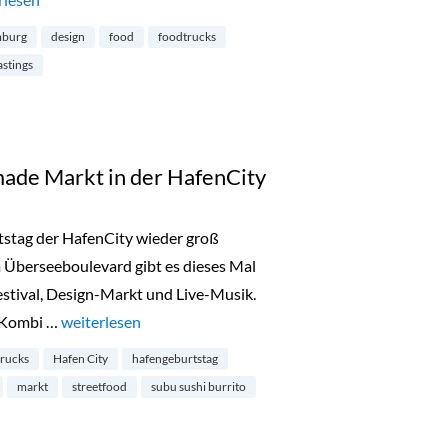
mburg
design
food
foodtrucks
astings
ade Markt in der HafenCity
tstag der HafenCity wieder groß
 Überseeboulevard gibt es dieses Mal
stival, Design-Markt und Live-Musik.
n Kombi …
„Food Trucks und Handmade Markt in der HafenCity“
weiterlesen
trucks
Hafen City
hafengeburtstag
markt
streetfood
subu sushi burrito