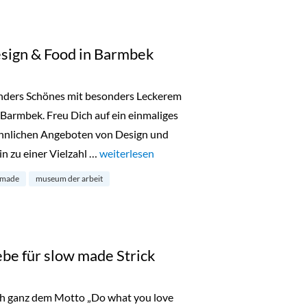
sign & Food in Barmbek
nders Schönes mit besonders Leckerem
mbek. Freu Dich auf ein einmaliges
hnlichen Angeboten von Design und
n zu einer Vielzahl …
„Besondersmarkt für Design & Food in Bar
weiterlesen
made
museum der arbeit
ebe für slow made Strick
sich ganz dem Motto „Do what you love