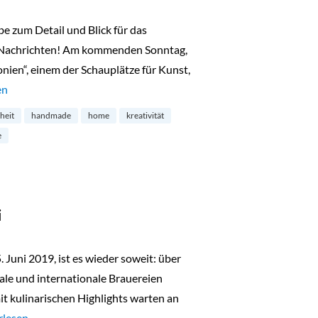
e zum Detail und Blick für das
e Nachrichten! Am kommenden Sonntag,
onien“, einem der Schauplätze für Kunst,
hmarkt in Ehrenfeld“
en
iheit
handmade
home
kreativität
e
i
Juni 2019, ist es wieder soweit: über
nale und internationale Brauereien
t kulinarischen Highlights warten an
 Market in St. Pauli“
rlesen