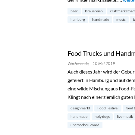
beer
Brauereien
craftmarketha
hamburg
handmade
music
t
Food Trucks und Handm
Wochenende,
| 10 Mai 2019
Auch dieses Jahr wird der Gebur
gefeiert in Hamburg und auf dem
eine wilde Mischung aus Food-Fe
Klingt nach einer ziemlich gute
designmarkt
Food Festival
food 
handmade
holy dogs
live-musik
überseeboulevard