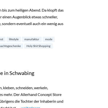
 bis zum heiligen Abend. Da klopft das
 einen Augenblick etwas schneller,
, sondern eventuell auch ein wenig aus
ping im Karolinenviertel“
nst
lifestyle
manufaktur
mode
nachtsgeschenke
Holy Shit Shopping
e in Schwabing
n, kleben, schneiden, werkeln,
ges mehr. Der Allerhand Concept Store
brigens die Tochter der Inhaberin und
edacht hat, …
„Allerhand Concept Store in Schwabing“
weiterlesen