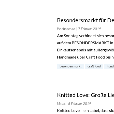
Besondersmarkt für De
Wochenende,
| 7 Februar 2019
Am Sonntag verbindet sich beso
auf dem BESONDERSMARKT in Bar
Einkaufserlebnis mit außergewö
Handmade über Craft Food bis hi
besondersmarkt
craft food
hand
Knitted Love: Große Li
Mode,
| 6 Februar 2019
Knitted Love – ein Label, dass 