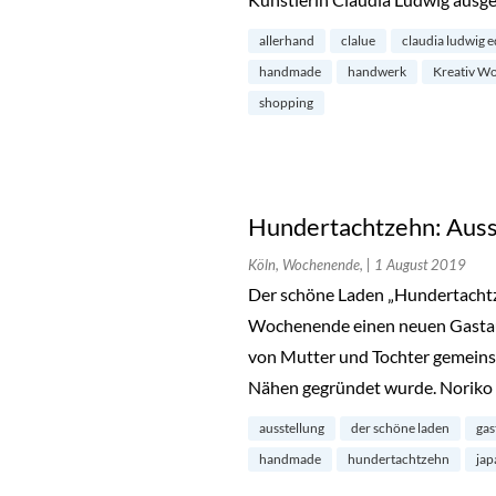
allerhand
clalue
claudia ludwig e
handmade
handwerk
Kreativ W
shopping
Hundertachtzehn: Auss
Köln, Wochenende,
| 1 August 2019
Der schöne Laden „Hundertachtz
Wochenende einen neuen Gastauss
von Mutter und Tochter gemeinsa
Nähen gegründet wurde. Noriko
ausstellung
der schöne laden
gas
handmade
hundertachtzehn
jap