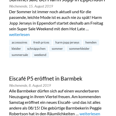
Wochenende,
15. August 2019
Der Sommer ist immer noch aktuell und für die
passende, leichte Mode ist es auch nie zu spät! Harm
Jopp Jerseys in Eppendorf startet deshalb am Freitag
sein Super Sale Weekend mit dem Hot Late …
„Summersale bei Harm Jopp in Eppendorf“
weiterlesen
accessoires
fresh prices
harm jopp jerseys
hemden
kleider
schnäppchen
sommer
sommerkleider
summersale
weekend
Eiscafé P5 eröffnet in Barmbek
Wochenende,
8. August 2019
Alle Barmbeker dürfen sich auf einen wunderbaren
Neuzugang in ihrem Viertel freuen. Am kommenden
Samstag eröffnet ein neues Eiscafé- und das ist alles
andere als 08/15! Die gebürtige Barmbekerin Peggie
Robertson hat in den Räumlichkeiten …
„Eiscafé P5 eröffnet
weiterlesen