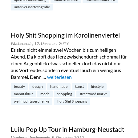
unterwasserfotografie
Holy Shit Shopping im Karolinenviertel
Wochenende,
12. Dezember 2019
Es sind nicht einmal zwei Wochen bis zum heiligen
Abend. Da klopft das Herz zwischendurch schonmal für
einen Augenblick etwas schneller, doch das nicht nur
aus Vorfreude, sondern eventuell auch ein wenig aus
Bammel. Denn …
„Holy Shit Shopping im Karolinenviertel“
weiterlesen
beauty
design
handmade
kunst
lifestyle
manufaktur
mode
shopping
streetfood markt
weihnachtsgeschenke
Holy Shit Shopping
Luilu Pop Up Tour in Hamburg-Neustadt
Hamburg,
Wochenende,
5. Dezember 2019