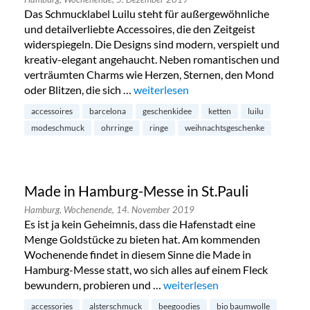
Das Schmucklabel Luilu steht für außergewöhnliche
und detailverliebte Accessoires, die den Zeitgeist
widerspiegeln. Die Designs sind modern, verspielt und
kreativ-elegant angehaucht. Neben romantischen und
verträumten Charms wie Herzen, Sternen, den Mond
oder Blitzen, die sich …
„Luilu Pop Up Tour in Hamburg-Neus
weiterlesen
accessoires
barcelona
geschenkidee
ketten
luilu
modeschmuck
ohrringe
ringe
weihnachtsgeschenke
Made in Hamburg-Messe in St.Pauli
Hamburg,
Wochenende,
14. November 2019
Es ist ja kein Geheimnis, dass die Hafenstadt eine
Menge Goldstücke zu bieten hat. Am kommenden
Wochenende findet in diesem Sinne die Made in
Hamburg-Messe statt, wo sich alles auf einem Fleck
bewundern, probieren und …
„Made in Hamburg-Messe in St
weiterlesen
accessories
alsterschmuck
beegoodies
bio baumwolle