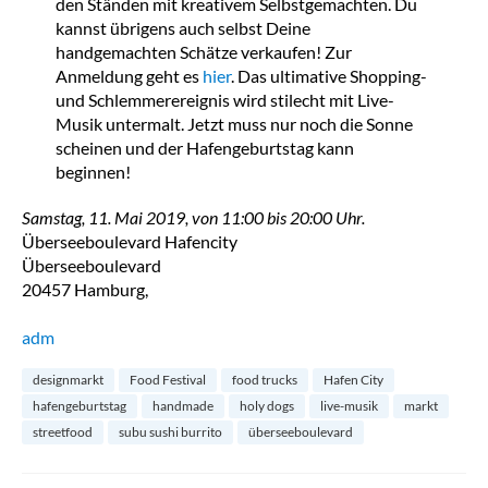
den Ständen mit kreativem Selbstgemachten. Du
kannst übrigens auch selbst Deine
handgemachten Schätze verkaufen! Zur
Anmeldung geht es
hier
. Das ultimative Shopping-
und Schlemmerereignis wird stilecht mit Live-
Musik untermalt. Jetzt muss nur noch die Sonne
scheinen und der Hafengeburtstag kann
beginnen!
Samstag, 11. Mai 2019, von 11:00 bis 20:00 Uhr.
Überseeboulevard Hafencity
Überseeboulevard
20457 Hamburg,
adm
designmarkt
Food Festival
food trucks
Hafen City
hafengeburtstag
handmade
holy dogs
live-musik
markt
streetfood
subu sushi burrito
überseeboulevard