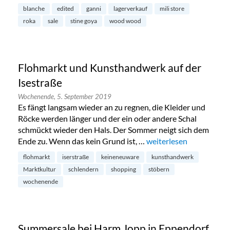
blanche
edited
ganni
lagerverkauf
mili store
roka
sale
stine goya
wood wood
Flohmarkt und Kunsthandwerk auf der
Isestraße
Wochenende,
5. September 2019
Es fängt langsam wieder an zu regnen, die Kleider und
Röcke werden länger und der ein oder andere Schal
schmückt wieder den Hals. Der Sommer neigt sich dem
Ende zu. Wenn das kein Grund ist, …
„Flohmarkt und Kunstha
weiterlesen
flohmarkt
iserstraße
keineneuware
kunsthandwerk
Marktkultur
schlendern
shopping
stöbern
wochenende
Summersale bei Harm Jopp in Eppendorf