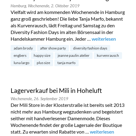
Hamburg,
Wochenende,
2. Oktober 2019
Vielfalt wird am kommenden Wochenende in Hamburg
ganz groß geschrieben! Die liebe Tanja Marfo, bekannt
als Kurvenrausch, lädt Freitag und Samstag zu den
Diversity Fashion Days im alten Börsensaal in der
Handelskammer Hamburg ein. Jeder …
„Diversity Fashion D
weiterlesen
adam brody
after show party
diversity fashion days
engbers
happy size
jeanne paulin atelier
kurvenrausch
luna largo
plus size
tanja marfo
Lagerverkauf bei Mili in Hoheluft
Wochenende,
26. September 2019
Der Mili Store in der Klosterstraße ist bereits seit 2013
nicht mehr aus Hamburg wegzudenken und begeistert
seither mit handverlesener Damenmode. Dieses
Wochenende findet der große Lagersale der Boutique
statt. Zu erwarten sind Rabatte von …
„Lagerverkauf bei Mili
weiterlesen