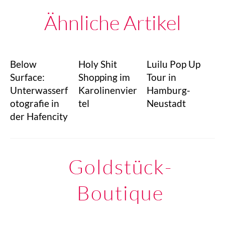
Ähnliche Artikel
Below
Holy Shit
Luilu Pop Up
Surface:
Shopping im
Tour in
Unterwasserf
Karolinenvier
Hamburg-
otografie in
tel
Neustadt
der Hafencity
Goldstück-
Boutique