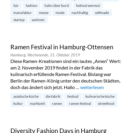
fair
fashion
hahn über bord
helmut wermut
manufaktur
messe
mode
nachhaltig
selfmade
startup
wohnen
Ramen Festival in Hamburg-Ottensen
Hamburg,
Wochenende,
31. Oktober 2019
Diese Ramen-Kreationen sind ein lautes „Amen“ Wert:
am 2. November 2019 findet in der Fabrik das
kulinarisch erfüllende Ramen Festival. Bislang war
Berlin der Ramen-König unter den deutschen Städten,
doch das ändert sich jetzt. Hallo …
„Ramen Festival in Hamb
weiterlesen
asiatische küche
die fabrik
festival
kulinarische küche
kultur
marktzeit
ramen
ramen festival
streetfood
Diversity Fashion Days in Hamburg