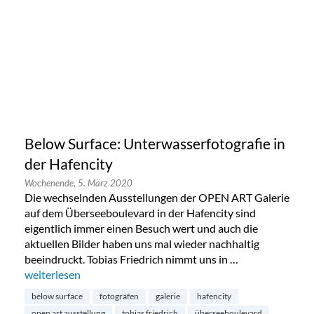
Below Surface: Unterwasserfotografie in
der Hafencity
Wochenende,
5. März 2020
Die wechselnden Ausstellungen der OPEN ART Galerie
auf dem Überseeboulevard in der Hafencity sind
eigentlich immer einen Besuch wert und auch die
aktuellen Bilder haben uns mal wieder nachhaltig
beeindruckt. Tobias Friedrich nimmt uns in …
„Below Surface: Unterwasserfotografie in der Hafencity“
weiterlesen
below surface
fotografen
galerie
hafencity
open art ausstellung
tobias friedrich
überseeboulevard