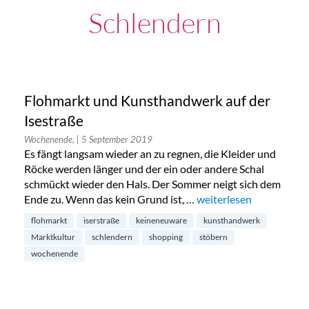
Schlendern
Flohmarkt und Kunsthandwerk auf der
Isestraße
Wochenende,
| 5 September 2019
Es fängt langsam wieder an zu regnen, die Kleider und
Röcke werden länger und der ein oder andere Schal
schmückt wieder den Hals. Der Sommer neigt sich dem
Ende zu. Wenn das kein Grund ist, …
„Flohmarkt und Kunstha
weiterlesen
flohmarkt
iserstraße
keineneuware
kunsthandwerk
Marktkultur
schlendern
shopping
stöbern
wochenende