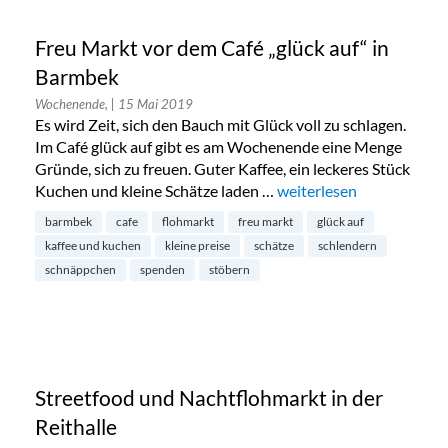
Freu Markt vor dem Café „glück auf“ in
Barmbek
Wochenende,
| 15 Mai 2019
Es wird Zeit, sich den Bauch mit Glück voll zu schlagen.
Im Café glück auf gibt es am Wochenende eine Menge
Gründe, sich zu freuen. Guter Kaffee, ein leckeres Stück
Kuchen und kleine Schätze laden …
„Freu Markt vor dem Café
weiterlesen
barmbek
cafe
flohmarkt
freu markt
glück auf
kaffee und kuchen
kleine preise
schätze
schlendern
schnäppchen
spenden
stöbern
Streetfood und Nachtflohmarkt in der
Reithalle