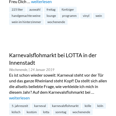
Freu Dich …
„Handverlesene Weine bei 225 Liter in Haidhau
weiterlesen
225 liter
auswahl
freitag
fünfziger
handgemachte weine
lounge
programm
vinyl
wein
wein im hinterzimmer
wochenende
Karnevalsflohmarkt bei LOTTA in der
Innenstadt
Wochenende,
| 24 Januar 2019
Es ist schon wieder soweit: Karneval steht vor der Tür
und das ganze Rheinland steht Kopf! Da stellt sich allen
die allseits beliebte Frage, wie verkleide ich mich in
diesem Jahr? Auf dem Karnevalsflohmarkt bei …
„Karnevalsflohmarkt bei LOTTA in der Innenstadt“
weiterlesen
5. jahreszeit
karneval
karnevalsflohmarkt
kölle
köln
kölsch
kostüm
lotta
sonntag
wochenende