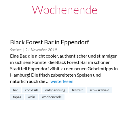
Wochenende
Black Forest Bar in Eppendorf
Speisen,
| 21 November 2019
Eine Bar, die nicht cooler, authentischer und stimmiger
in sich sein könnte: die Black Forest Bar im schönen
Stadtteil Eppendorf zählt zu den neuen Geheimtipps in
Hamburg! Die frisch zubereiteten Speisen und
natürlich auch die …
„Black Forest Bar in Eppendorf“
weiterlesen
bar
cocktails
entspannung
freizeit
schwarzwald
tapas
wein
wochenende