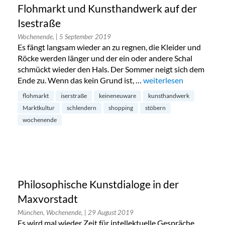
Flohmarkt und Kunsthandwerk auf der
Isestraße
Wochenende,
| 5 September 2019
Es fängt langsam wieder an zu regnen, die Kleider und
Röcke werden länger und der ein oder andere Schal
schmückt wieder den Hals. Der Sommer neigt sich dem
Ende zu. Wenn das kein Grund ist, …
„Flohmarkt und Kunstha
weiterlesen
flohmarkt
iserstraße
keineneuware
kunsthandwerk
Marktkultur
schlendern
shopping
stöbern
wochenende
Philosophische Kunstdialoge in der
Maxvorstadt
München, Wochenende,
| 29 August 2019
Es wird mal wieder Zeit für intellektuelle Gespräche