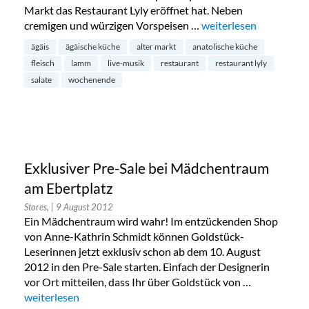
Markt das Restaurant Lyly eröffnet hat. Neben
cremigen und würzigen Vorspeisen …
„Restaurant Lyly am A
weiterlesen
ägäis
ägäische küche
alter markt
anatolische küche
fleisch
lamm
live-musik
restaurant
restaurant lyly
salate
wochenende
Exklusiver Pre-Sale bei Mädchentraum
am Ebertplatz
Stores,
| 9 August 2012
Ein Mädchentraum wird wahr! Im entzückenden Shop
von Anne-Kathrin Schmidt können Goldstück-
Leserinnen jetzt exklusiv schon ab dem 10. August
2012 in den Pre-Sale starten. Einfach der Designerin
vor Ort mitteilen, dass Ihr über Goldstück von …
„Exklusiver Pre-Sale bei Mädchentraum am Ebertplatz“
weiterlesen