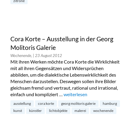
zitrone
Cora Korte – Ausstellung in der Georg
Molitoris Galerie
Wochenende,
| 23 August 2012
Mit ihren Werken möchte Cora Korte die Wirklichkeit
mit all ihren Gegensätzen und Widersprüchen
abbilden, um die dialektische Lebenswirklichkeit des
Menschen darzustellen. Deswegen sollen ihre Bilder
gleichsam fremd und vertraut, rational und irrational,
einfach und kompliziert …
„Cora Korte – Ausstellung in der 
weiterlesen
ausstellung
cora korte
georg molitoris galerie
hamburg
kunst
künstler
lichtobjekte
malerei
wochenende