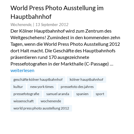
World Press Photo Ausstellung im
Hauptbahnhof
Wochenende,
| 13 September 2012
Der Kölner Hauptbahnhof wird zum Zentrum des
Weltgeschehens! Zumindest in den kommenden zehn
Tagen, wenn die World Press Photo Ausstellung 2012
dort Halt macht. Die Geschäfte des Hauptbahnhofs
präsentieren rund 170 ausgezeichnete
Pressefotografien in der Markthalle (C-Passage) …
„World Press Photo Ausstellung im Hauptbahnhof“
weiterlesen
geschäfte kölner hauptbahnhof
kölner hauptbahnhof
kultur
new york times
pressefoto des jahres
pressefotografie
samuel aranda
spanien
sport
wissenschaft
wochenende
world press photo ausstellung 2012