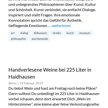
und unbegrenztes Philosophieren über Kunst, Kultur
und Schönheit. Kunst verbindet, sie entfacht Dialoge,
inspiriert und stellt Fragen. Ihre emotionale
Konnotation spricht das Gefühl für Ästhetik,
tiefliegende Emotionen …
„Philosophische Kunstdialoge in 
weiterlesen
art
dialog
diskussion
drinks
kunst
museum
philosophie
wochenende
Handverlesene Weine bei 225 Liter in
Haidhausen
Stores,
| 14 Februar 2019
Du liebst Wein und hast am Freitag noch keine Pläne?
Dann solltest Du unbedingt im 225 Liter in Haidhausen
vorbei schauen, denn dort erwartet Dich „Wein im
Hinterzimmer“, eine kleine aber feine Verkostungsreihe.