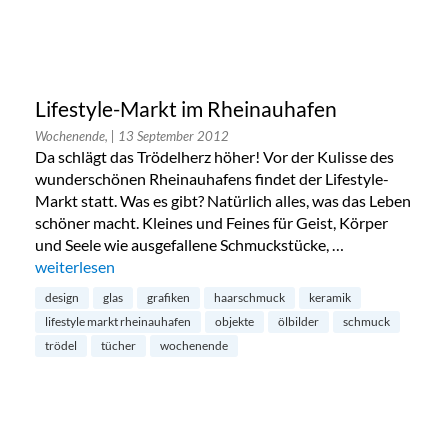
Lifestyle-Markt im Rheinauhafen
Wochenende,
| 13 September 2012
Da schlägt das Trödelherz höher! Vor der Kulisse des
wunderschönen Rheinauhafens findet der Lifestyle-
Markt statt. Was es gibt? Natürlich alles, was das Leben
schöner macht. Kleines und Feines für Geist, Körper
und Seele wie ausgefallene Schmuckstücke, …
„Lifestyle-Markt im Rheinauhafen“
weiterlesen
design
glas
grafiken
haarschmuck
keramik
lifestyle markt rheinauhafen
objekte
ölbilder
schmuck
trödel
tücher
wochenende