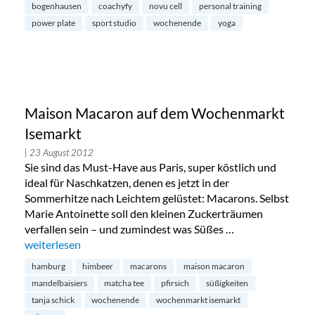
bogenhausen
coachyfy
novu cell
personal training
power plate
sport studio
wochenende
yoga
Maison Macaron auf dem Wochenmarkt
Isemarkt
| 23 August 2012
Sie sind das Must-Have aus Paris, super köstlich und
ideal für Naschkatzen, denen es jetzt in der
Sommerhitze nach Leichtem gelüstet: Macarons. Selbst
Marie Antoinette soll den kleinen Zuckerträumen
verfallen sein – und zumindest was Süßes …
„Maison Macaron auf dem Wochenmarkt Isemarkt“
weiterlesen
hamburg
himbeer
macarons
maison macaron
mandelbaisiers
matcha tee
pfirsich
süßigkeiten
tanja schick
wochenende
wochenmarkt isemarkt