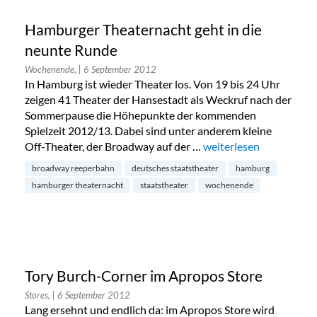
Hamburger Theaternacht geht in die
neunte Runde
Wochenende,
| 6 September 2012
In Hamburg ist wieder Theater los. Von 19 bis 24 Uhr
zeigen 41 Theater der Hansestadt als Weckruf nach der
Sommerpause die Höhepunkte der kommenden
Spielzeit 2012/13. Dabei sind unter anderem kleine
Off-Theater, der Broadway auf der …
„Hamburger Theaternac
weiterlesen
broadway reeperbahn
deutsches staatstheater
hamburg
hamburger theaternacht
staatstheater
wochenende
Tory Burch-Corner im Apropos Store
Stores,
| 6 September 2012
Lang ersehnt und endlich da: im Apropos Store wird