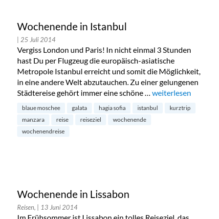
Wochenende in Istanbul
| 25 Juli 2014
Vergiss London und Paris! In nicht einmal 3 Stunden
hast Du per Flugzeug die europäisch-asiatische
Metropole Istanbul erreicht und somit die Möglichkeit,
in eine andere Welt abzutauchen. Zu einer gelungenen
Städtereise gehört immer eine schöne …
„Wochenende in Ist
weiterlesen
blaue moschee
galata
hagia sofia
istanbul
kurztrip
manzara
reise
reiseziel
wochenende
wochenendreise
Wochenende in Lissabon
Reisen,
| 13 Juni 2014
Im Frühsommer ist Lissabon ein tolles Reiseziel, das