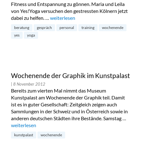
Fitness und Entspannung zu gönnen. Maria und Leila
von Yes!Yoga versuchen den gestressten Kölnern jetzt
dabei zu helfen. …
„Power-Yoga bei Yes!Yoga in der Friesens
weiterlesen
beratung
gespräch
personal
training
wochenende
yes
yoga
Wochenende der Graphik im Kunstpalast
| 8 November 2012
Bereits zum vierten Mal nimmt das Museum
Kunstpalast am Wochenende der Graphik teil. Damit
ist es in guter Gesellschaft: Zeitgleich zeigen auch
Sammlungen in der Schweiz und in Österreich sowie in
anderen deutschen Städten ihre Bestände. Samstag …
„Wochenende der Graphik im Kunstpalast“
weiterlesen
kunstpalast
wochenende