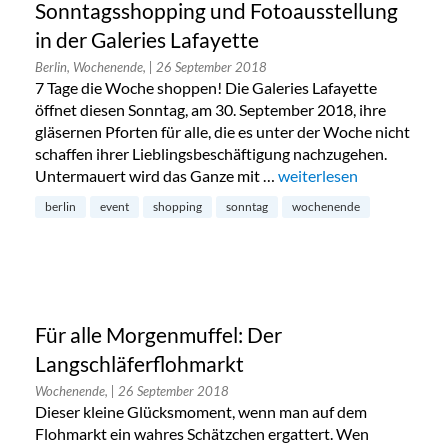
Sonntagsshopping und Fotoausstellung
in der Galeries Lafayette
Berlin, Wochenende,
| 26 September 2018
7 Tage die Woche shoppen! Die Galeries Lafayette
öffnet diesen Sonntag, am 30. September 2018, ihre
gläsernen Pforten für alle, die es unter der Woche nicht
schaffen ihrer Lieblingsbeschäftigung nachzugehen.
Untermauert wird das Ganze mit …
„Sonntagsshopping und Fo
weiterlesen
berlin
event
shopping
sonntag
wochenende
Für alle Morgenmuffel: Der
Langschläferflohmarkt
Wochenende,
| 26 September 2018
Dieser kleine Glücksmoment, wenn man auf dem
Flohmarkt ein wahres Schätzchen ergattert. Wen