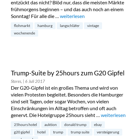
entzückt das nicht? Blöd nur, dass die meisten Märkte
frühmorgens beginnen – und das auch noch an einem
Sonntag! Für alle die …
„Für alle Morgenmuffel: Der Langsch
weiterlesen
flohmarkt
hamburg
langschläfer
vintage
wochenende
Trump-Suite by 25hours zum G20 Gipfel
Stores,
| 6 Juli 2017
Der G20-Gipfel ist ein großes Thema und wird von
vielen Protesten begleitet. Besonders die Hamburger
sind seit Tagen, oder sogar Wochen, von vielen
Einschränkungen im Alltag betroffen und oft auch
genervt. Die Hotelgruppe 25hours sieht …
„Trump-Suite by 
weiterlesen
25hours hotel
auktion
donald trump
ebay
g20 gipfel
hotel
trump
trump suite
versteigerung