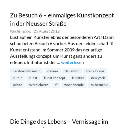
Zu Besuch 6 – einmaliges Kunstkonzept
in der Neusser Straße
Wochenende,
| 23 August 2012
Lust auf ein Kunsterlebnis der besonderen Art? Dann
schau bei zu Besuch 6 vorbei. Aus der Leidenschaft für
Kunst entstand im Sommer 2009 das neuartige
Ausstellungskonzept, um Kunst ganz anders zu
erleben. Initiator ist der …
„Zu Besuch 6 – einmaliges Kunstk
weiterlesen
carsten estermann
das mo
der anton
frank lorenz
kultur
kunst
kunst konzept
künstler
new york
privat
ralf reichartz
r²
wochenende
zu besuch 6
Die Dinge des Lebens – Vernissage im