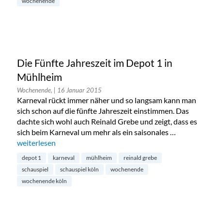
wochenende
Die Fünfte Jahreszeit im Depot 1 in
Mühlheim
Wochenende,
| 16 Januar 2015
Karneval rückt immer näher und so langsam kann man
sich schon auf die fünfte Jahreszeit einstimmen. Das
dachte sich wohl auch Reinald Grebe und zeigt, dass es
sich beim Karneval um mehr als ein saisonales …
„Die Fünfte Jahreszeit im Depot 1 in Mühlheim“
weiterlesen
depot 1
karneval
mühlheim
reinald grebe
schauspiel
schauspiel köln
wochenende
wochenende köln