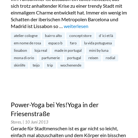
sich trotz anhaltender Krise zu einer trendy Stadt mit
einmaligem Charme entwickelt hat. Immer ein wenig im
Schatten der iberischen Metropolen Barcelona und
Madrid ist Lissabon so …
„Wochenende in Lissabon“
weiterlesen
atelier cologne
bairro alto
concept store
d´ici et là
em nome de rosa
espaco b
faro
la vida potuguesa
lissabon
loja real
made in portugal
mini by luna
mona di orio
parfumerie
portugal
reisen
rodial
skinlife
teijo
trip
wochenende
Power-Yoga bei Yes!Yoga in der
Friesenstraße
Stores,
| 10 Juni 2013
Gerade für Stadtmenschen ist es gar nicht so leicht,
einfach mal abzuschalten und dem Körper ein bisschen