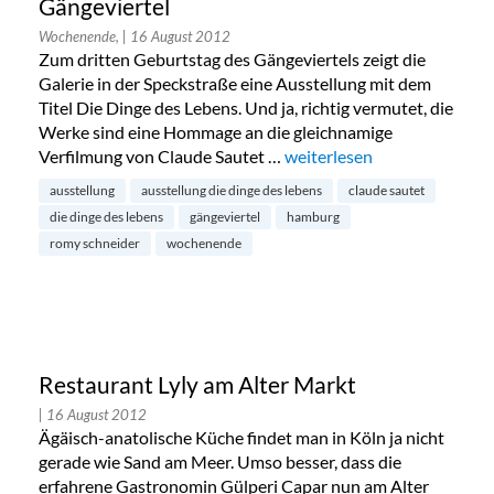
Gängeviertel
Wochenende,
| 16 August 2012
Zum dritten Geburtstag des Gängeviertels zeigt die
Galerie in der Speckstraße eine Ausstellung mit dem
Titel Die Dinge des Lebens. Und ja, richtig vermutet, die
Werke sind eine Hommage an die gleichnamige
Verfilmung von Claude Sautet …
„Die Dinge des Lebens – Ve
weiterlesen
ausstellung
ausstellung die dinge des lebens
claude sautet
die dinge des lebens
gängeviertel
hamburg
romy schneider
wochenende
Restaurant Lyly am Alter Markt
| 16 August 2012
Ägäisch-anatolische Küche findet man in Köln ja nicht
gerade wie Sand am Meer. Umso besser, dass die
erfahrene Gastronomin Gülperi Capar nun am Alter