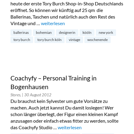
heute der erste Tory Burch Shop-in-Shop Deutschlands
eröffnet. So können wir künftig auf 25 qm die
Ballerinas, Taschen und natürlich auch den Rest des
Vintage und …
„Tory Burch-Corner im Apropos Store“
weiterlesen
ballerinas
bohemian
designerin
kööln
new york
tory burch
tory burch köln
vintage
wochenende
Coachyfy – Personal Training in
Bogenhausen
Stores,
| 30 August 2012
Du brauchst kein Sylvester um gute Vorsätze zu
machen. Auch jetzt kannst Du damit loslegen! Wer
schon länger überlegt, der Figur einen kleinen Kampf
anzusagen oder einfach etwas fitter zu werden, sollte
das Coachyfy Studio …
„Coachyfy – Personal Training in Bo
weiterlesen