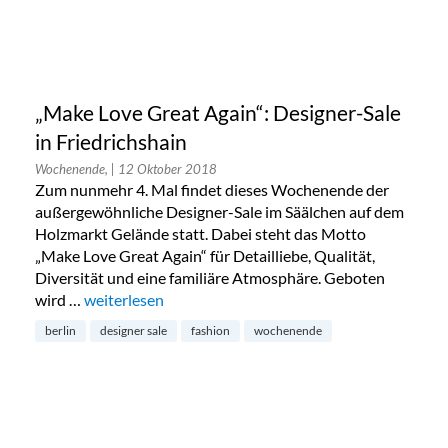
„Make Love Great Again“: Designer-Sale
in Friedrichshain
Wochenende,
| 12 Oktober 2018
Zum nunmehr 4. Mal findet dieses Wochenende der
außergewöhnliche Designer-Sale im Säälchen auf dem
Holzmarkt Gelände statt. Dabei steht das Motto
„Make Love Great Again“ für Detailliebe, Qualität,
Diversität und eine familiäre Atmosphäre. Geboten
wird …
„„Make Love Great Again“: Designer-Sale in Friedrich
weiterlesen
berlin
designer sale
fashion
wochenende