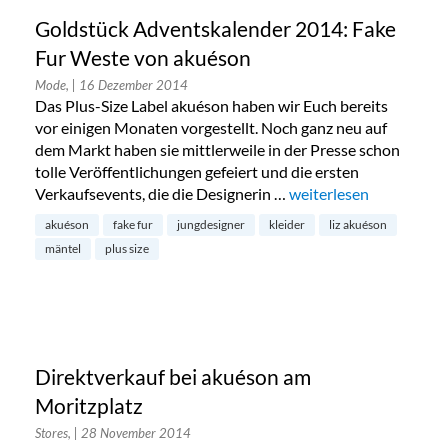
Goldstück Adventskalender 2014: Fake
Fur Weste von akuéson
Mode,
| 16 Dezember 2014
Das Plus-Size Label akuéson haben wir Euch bereits
vor einigen Monaten vorgestellt. Noch ganz neu auf
dem Markt haben sie mittlerweile in der Presse schon
tolle Veröffentlichungen gefeiert und die ersten
Verkaufsevents, die die Designerin …
„Goldstück Adventskal
weiterlesen
akuéson
fake fur
jungdesigner
kleider
liz akuéson
mäntel
plus size
Direktverkauf bei akuéson am
Moritzplatz
Stores,
| 28 November 2014