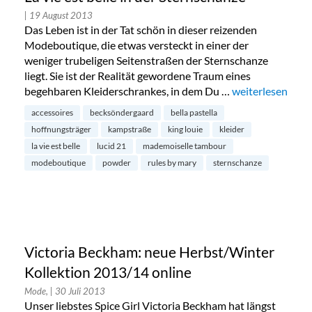
| 19 August 2013
Das Leben ist in der Tat schön in dieser reizenden
Modeboutique, die etwas versteckt in einer der
weniger trubeligen Seitenstraßen der Sternschanze
liegt. Sie ist der Realität gewordene Traum eines
begehbaren Kleiderschrankes, in dem Du …
„La vie est belle
weiterlesen
accessoires
becksöndergaard
bella pastella
hoffnungsträger
kampstraße
king louie
kleider
la vie est belle
lucid 21
mademoiselle tambour
modeboutique
powder
rules by mary
sternschanze
Victoria Beckham: neue Herbst/Winter
Kollektion 2013/14 online
Mode,
| 30 Juli 2013
Unser liebstes Spice Girl Victoria Beckham hat längst