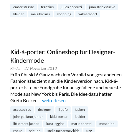
emser strasse
franzius
julica norouzi
juno strickstücke
kleider
malaikaraiss
shopping
wilmersdorf
Kid-à-porter: Onlineshop für Designer-
Kindermode
Kinder,
| 27 November 2013
Früh übt sich! Ganz nach dem Vorbild von gestandenen
Fashionistas zieht nun die Kinderversion nach. Kid-á-
porter ist eine Fundgrube für ausgefallene und neueste
Mode aus New York bis Paris. Die Idee dazu hatten
Greta Becker …
„Kid-à-porter: Onlineshop für Designer-Ki
weiterlesen
accessoires
designer
il gufo
jacken
john galliano junior
kid à porter
kleider
little marc jacobs
luna leggins
marie chantal
moschino
röcke
schuhe
stella mccartney kids
ugg