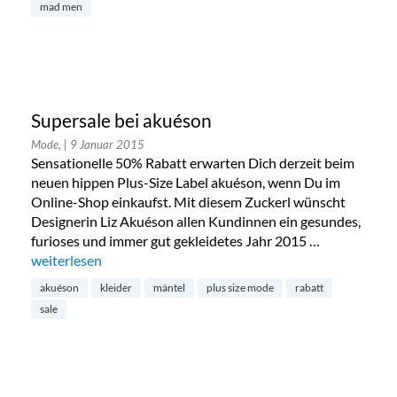
mad men
Supersale bei akuéson
Mode,
| 9 Januar 2015
Sensationelle 50% Rabatt erwarten Dich derzeit beim
neuen hippen Plus-Size Label akuéson, wenn Du im
Online-Shop einkaufst. Mit diesem Zuckerl wünscht
Designerin Liz Akuéson allen Kundinnen ein gesundes,
furioses und immer gut gekleidetes Jahr 2015 …
„Supersale bei akuéson“
weiterlesen
akuéson
kleider
mäntel
plus size mode
rabatt
sale