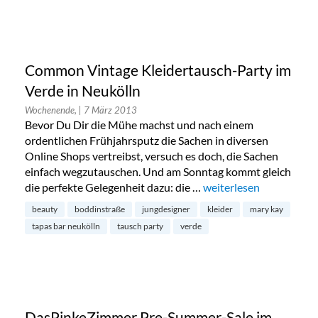
Common Vintage Kleidertausch-Party im
Verde in Neukölln
Wochenende,
| 7 März 2013
Bevor Du Dir die Mühe machst und nach einem
ordentlichen Frühjahrsputz die Sachen in diversen
Online Shops vertreibst, versuch es doch, die Sachen
einfach wegzutauschen. Und am Sonntag kommt gleich
die perfekte Gelegenheit dazu: die …
„Common Vintage Kleid
weiterlesen
beauty
boddinstraße
jungdesigner
kleider
mary kay
tapas bar neukölln
tausch party
verde
DasPinkeZimmer Pre-Summer-Sale im