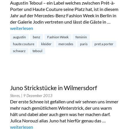
Augustin Teboul – ein Label welches zwischen Prèt-à-
Porter und Haute Couture seine Platz hat, ist in diesem
Jahr auf der Mercedes-Benz Fashion Week in Berlin in
der Galerie Jodin vertreten und lässt die Gäste in …
„Augustin Teboul @ Galerie Jodin Mercedes-Benz Fashion 
weiterlesen
augustin
benz
Fashion Week
feminin
haute couture
kleider
mercedes
paris
pret a porter
schwarz
teboul
Juno Strickstücke in Wilmersdorf
Stores,
| 9 Dezember 2013
Der erste Schnee ist gefallen und wir sehnen uns immer
mehr nach gemütlichem Winterstrick, der uns warm
hält und dabei aber auch gern was her machen darf.
Julica Norouzi alias Juno hat hierfür genau das …
„Juno Strickstücke in Wilmersdorf“
weiterlesen