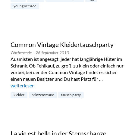
young versace
Common Vintage Kleidertauschparty
Wochenende,
| 26 September 2013
Ausmisten ist angesagt: jeder hat langjährige Hüter im
Schrank. Ob Fehlkauf, zu groß, zu klein oder einfach nur
vorbei, bei der der Common Vintage findet es sicher
einen neuen Besitzer und Du hast Platz für …
„Common Vintage Kleidertauschparty“
weiterlesen
kleider
prinzenstraße
tausch party
La vie est belle in der Sternschanze