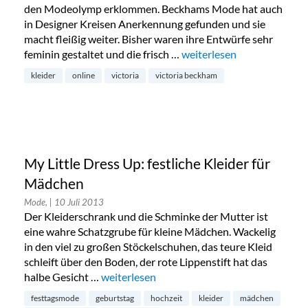
den Modeolymp erklommen. Beckhams Mode hat auch
in Designer Kreisen Anerkennung gefunden und sie
macht fleißig weiter. Bisher waren ihre Entwürfe sehr
feminin gestaltet und die frisch …
„Victoria Beckham: neue H
weiterlesen
kleider
online
victoria
victoria beckham
My Little Dress Up: festliche Kleider für
Mädchen
Mode,
| 10 Juli 2013
Der Kleiderschrank und die Schminke der Mutter ist
eine wahre Schatzgrube für kleine Mädchen. Wackelig
in den viel zu großen Stöckelschuhen, das teure Kleid
schleift über den Boden, der rote Lippenstift hat das
halbe Gesicht …
„My Little Dress Up: festliche Kleider für 
weiterlesen
festtagsmode
geburtstag
hochzeit
kleider
mädchen