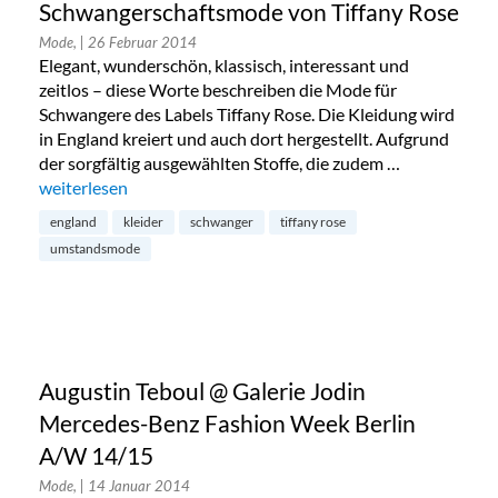
Schwangerschaftsmode von Tiffany Rose
Mode,
| 26 Februar 2014
Elegant, wunderschön, klassisch, interessant und
zeitlos – diese Worte beschreiben die Mode für
Schwangere des Labels Tiffany Rose. Die Kleidung wird
in England kreiert und auch dort hergestellt. Aufgrund
der sorgfältig ausgewählten Stoffe, die zudem …
„Schwangerschaftsmode von Tiffany Rose“
weiterlesen
england
kleider
schwanger
tiffany rose
umstandsmode
Augustin Teboul @ Galerie Jodin
Mercedes-Benz Fashion Week Berlin
A/W 14/15
Mode,
| 14 Januar 2014