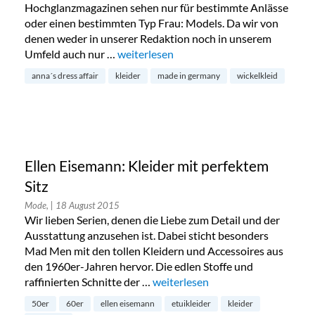
Hochglanzmagazinen sehen nur für bestimmte Anlässe
oder einen bestimmten Typ Frau: Models. Da wir von
denen weder in unserer Redaktion noch in unserem
Umfeld auch nur …
„Allround-Kleider von Anna’s Dress Affai
weiterlesen
anna´s dress affair
kleider
made in germany
wickelkleid
Ellen Eisemann: Kleider mit perfektem
Sitz
Mode,
| 18 August 2015
Wir lieben Serien, denen die Liebe zum Detail und der
Ausstattung anzusehen ist. Dabei sticht besonders
Mad Men mit den tollen Kleidern und Accessoires aus
den 1960er-Jahren hervor. Die edlen Stoffe und
raffinierten Schnitte der …
„Ellen Eisemann: Kleider mit perf
weiterlesen
50er
60er
ellen eisemann
etuikleider
kleider