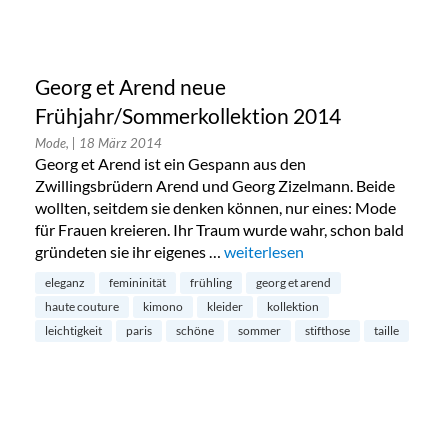
Georg et Arend neue
Frühjahr/Sommerkollektion 2014
Mode,
| 18 März 2014
Georg et Arend ist ein Gespann aus den
Zwillingsbrüdern Arend und Georg Zizelmann. Beide
wollten, seitdem sie denken können, nur eines: Mode
für Frauen kreieren. Ihr Traum wurde wahr, schon bald
gründeten sie ihr eigenes …
„Georg et Arend neue Frühjahr
weiterlesen
eleganz
femininität
frühling
georg et arend
haute couture
kimono
kleider
kollektion
leichtigkeit
paris
schöne
sommer
stifthose
taille