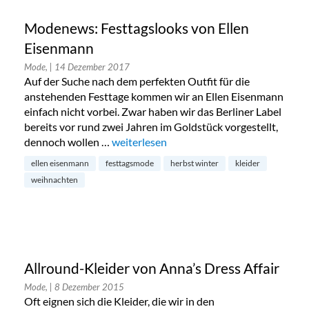
Modenews: Festtagslooks von Ellen
Eisenmann
Mode,
| 14 Dezember 2017
Auf der Suche nach dem perfekten Outfit für die
anstehenden Festtage kommen wir an Ellen Eisenmann
einfach nicht vorbei. Zwar haben wir das Berliner Label
bereits vor rund zwei Jahren im Goldstück vorgestellt,
dennoch wollen …
„Modenews: Festtagslooks von Ellen Eis
weiterlesen
ellen eisenmann
festtagsmode
herbst winter
kleider
weihnachten
Allround-Kleider von Anna’s Dress Affair
Mode,
| 8 Dezember 2015
Oft eignen sich die Kleider, die wir in den