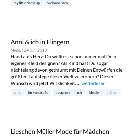
my little dress up
weihnachten
Anni & ich in Flingern
Mode,
| 24 Juni 2013
Hand aufs Herz: Du wolltest schon immer mal Dein
eigenes Kleid designen? Als Kind hast Du sogar
nächtelang davon geträumt mit Deinen Entwürfen die
größten Laufstege dieser Welt zu erobern? Dieser
Wunsch wird jetzt Wirklichkeit. …
„Anni & ich in Flingern“
weiterlesen
anni
birkenstraße
designen
ich
kleider
nähen
Lieschen Müller Mode für Mädchen