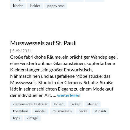
kinder
kleider
poppy rose
Musswessels auf St. Pauli
| 5 Mai 2014
Große fabrikhohe Räume, ein prächtiger Wandspiegel,
eine Fensterfront aus Glasbausteinen, kupferfarbene
Kleiderstangen, ein großer Entwurfstisch,
Nähmaschinen und ausgefallene Möbelstücke: das
Musswessels-Studio in der Clemens-Schultz-Straße
lädt in seiner schlichten Eleganz zu einem Modekauf
der individuellen Art. …
„Musswessels auf St. Pauli“
weiterlesen
clemens schultz straße
hosen
jacken
kleider
kollektion
mäntel
musswessels
röcke
st. pauli
tops
vintage