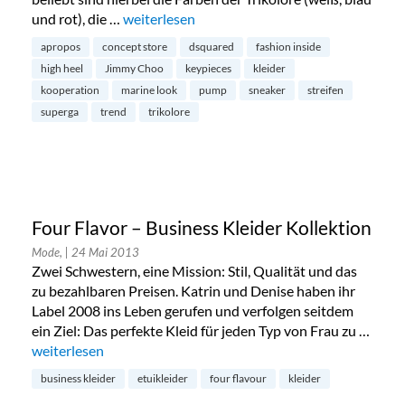
und rot), die …
„Marine Look – die Highlights: fashion insi
weiterlesen
apropos
concept store
dsquared
fashion inside
high heel
Jimmy Choo
keypieces
kleider
kooperation
marine look
pump
sneaker
streifen
superga
trend
trikolore
Four Flavor – Business Kleider Kollektion
Mode,
| 24 Mai 2013
Zwei Schwestern, eine Mission: Stil, Qualität und das
zu bezahlbaren Preisen. Katrin und Denise haben ihr
Label 2008 ins Leben gerufen und verfolgen seitdem
ein Ziel: Das perfekte Kleid für jeden Typ von Frau zu …
„Four Flavor – Business Kleider Kollektion“
weiterlesen
business kleider
etuikleider
four flavour
kleider