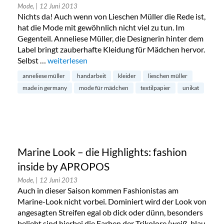
Mode,
| 12 Juni 2013
Nichts da! Auch wenn von Lieschen Müller die Rede ist,
hat die Mode mit gewöhnlich nicht viel zu tun. Im
Gegenteil. Anneliese Müller, die Designerin hinter dem
Label bringt zauberhafte Kleidung für Mädchen hervor.
Selbst …
„Lieschen Müller Mode für Mädchen“
weiterlesen
anneliese müller
handarbeit
kleider
lieschen müller
made in germany
mode für mädchen
textilpapier
unikat
Marine Look – die Highlights: fashion
inside by APROPOS
Mode,
| 12 Juni 2013
Auch in dieser Saison kommen Fashionistas am
Marine-Look nicht vorbei. Dominiert wird der Look von
angesagten Streifen egal ob dick oder dünn, besonders
beliebt sind hierbei die Farben der Trikolore (weiß, blau