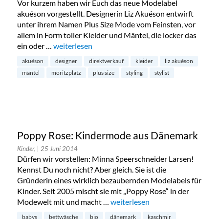
Vor kurzem haben wir Euch das neue Modelabel
akuéson vorgestellt. Designerin Liz Akuéson entwirft
unter ihrem Namen Plus Size Mode vom Feinsten, vor
allem in Form toller Kleider und Mäntel, die locker das
ein oder …
„Direktverkauf bei akuéson am Moritzplatz“
weiterlesen
akuéson
designer
direktverkauf
kleider
liz akuéson
mäntel
moritzplatz
plus size
styling
stylist
Poppy Rose: Kindermode aus Dänemark
Kinder,
| 25 Juni 2014
Dürfen wir vorstellen: Minna Speerschneider Larsen!
Kennst Du noch nicht? Aber gleich. Sie ist die
Gründerin eines wirklich bezaubernden Modelabels für
Kinder. Seit 2005 mischt sie mit „Poppy Rose“ in der
Modewelt mit und macht …
„Poppy Rose: Kindermode aus 
weiterlesen
babys
bettwäsche
bio
dänemark
kaschmir