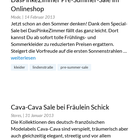
Onlineshop
Mode,
| 14 Februar 2013
Jetzt schon an den Sommer denken! Dank dem Special-
Sale bei DasPinkeZimmer fällt das ganz leicht. Dort
kannst Du ab sofort tolle Frühlings- und
Sommerkleider zu reduzierten Preisen ergattern.
Steigert die Vorfreude auf die ersten Sonnenstrahlen …
„DasPinkeZimmer Pre-Summer-Sale im Onlineshop“
weiterlesen
kleider
lindenstraße
pre-summer-sale
Cava-Cava Sale bei Fräulein Schick
Stores,
| 31 Januar 2013
Die Kollektionen des deutsch-französischen
Modelabels Cava-Cava sind verspielt, träumerisch aber
auch gleichzeitig elegant, streetig und vor allem