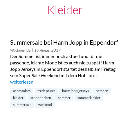
Kleider
Summersale bei Harm Jopp in Eppendorf
Wochenende,
| 15 August 2019
Der Sommer ist immer noch aktuell und für die
passende, leichte Mode ist es auch nie zu spät! Harm
Jopp Jerseys in Eppendorf startet deshalb am Freitag
sein Super Sale Weekend mit dem Hot Late …
„Summersale bei Harm Jopp in Eppendorf“
weiterlesen
accessoires
fresh prices
harm jopp jerseys
hemden
kleider
schnäppchen
sommer
sommerkleider
summersale
weekend