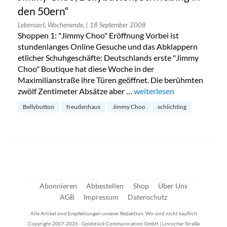
den 50ern“
Lebensart, Wochenende,
| 18 September 2008
Shoppen 1: "Jimmy Choo" Eröffnung Vorbei ist
stundenlanges Online Gesuche und das Abklappern
etlicher Schuhgeschäfte: Deutschlands erste "Jimmy
Choo" Boutique hat diese Woche in der
Maximilianstraße ihre Türen geöffnet. Die berühmten
zwölf Zentimeter Absätze aber …
„Jimmy Choo, Bellybutton,
weiterlesen
Bellybutton
freudenhaus
Jimmy Choo
schlichting
Abonnieren
Abbestellen
Shop
Über Uns
AGB
Impressum
Datenschutz
Alle Artikel sind Empfehlungen unserer Redaktion. Wir sind nicht käuflich
Copyright 2007-2026 - Goldstück Communication GmbH | Linnicher Straße