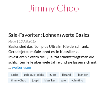
Jimmy Choo
Sale-Favoriten: Lohnenswerte Basics
Mode,
| 13 Juli 2015
Basics sind das Non plus Ultra im Kleiderschrank.
Gerade jetzt im Sale lohnt es, in Klassiker zu
investieren. Sofern die Qualität stimmt trägt man die
schlichten Teile über viele Jahre und sie lassen sich mit
…
„Sale-Favoriten: Lohnenswerte Basics“
weiterlesen
basics
goldstück-picks
guess
j brand
jil sander
Jimmy Choo
joop!
klassiker
sale
valentino