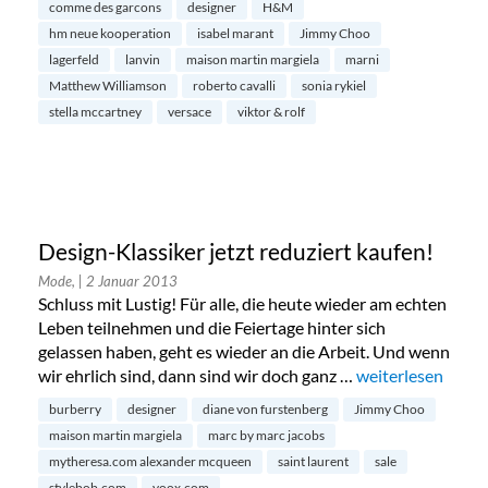
comme des garcons
designer
H&M
hm neue kooperation
isabel marant
Jimmy Choo
lagerfeld
lanvin
maison martin margiela
marni
Matthew Williamson
roberto cavalli
sonia rykiel
stella mccartney
versace
viktor & rolf
Design-Klassiker jetzt reduziert kaufen!
Mode,
| 2 Januar 2013
Schluss mit Lustig! Für alle, die heute wieder am echten
Leben teilnehmen und die Feiertage hinter sich
gelassen haben, geht es wieder an die Arbeit. Und wenn
wir ehrlich sind, dann sind wir doch ganz …
„Design-Klassiker
weiterlesen
burberry
designer
diane von furstenberg
Jimmy Choo
maison martin margiela
marc by marc jacobs
mytheresa.com alexander mcqueen
saint laurent
sale
stylebob.com
yoox.com