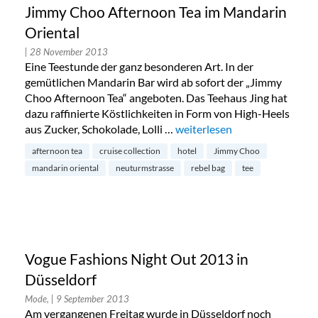
Jimmy Choo Afternoon Tea im Mandarin
Oriental
| 28 November 2013
Eine Teestunde der ganz besonderen Art. In der
gemütlichen Mandarin Bar wird ab sofort der „Jimmy
Choo Afternoon Tea“ angeboten. Das Teehaus Jing hat
dazu raffinierte Köstlichkeiten in Form von High-Heels
aus Zucker, Schokolade, Lolli …
„Jimmy Choo Afternoon Tea 
weiterlesen
afternoon tea
cruise collection
hotel
Jimmy Choo
mandarin oriental
neuturmstrasse
rebel bag
tee
Vogue Fashions Night Out 2013 in
Düsseldorf
Mode,
| 9 September 2013
Am vergangenen Freitag wurde in Düsseldorf noch