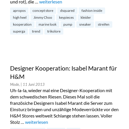
und rot), die …
„Marine Look – die Highlights: fashion insi
weiterlesen
apropos
concept store
dsquared
fashion inside
high heel
Jimmy Choo
keypieces
kleider
kooperation
marine look
pump
sneaker
streifen
superga
trend
trikolore
Designer Kooperation: Isabel Marant für
H&M
Mode,
| 11 Juni 2013
Uh-la-la, wieder mal eine Designer-Kooperation mit
dem schwedischen Riesen. Dieses Mal soll die
französiche Designern Isabel Marant die Server zum
Einsturz bringen und unzählige Modeverrückte vor den
H&M Stores weltweit Schlange stehen lassen. Voller
Stolz …
„Designer Kooperation: Isabel Marant für H&M“
weiterlesen