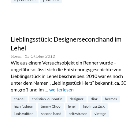
Lieblingsstück: Designersecondhand im
Lehel
Stores,
| 15 Oktober 2012
Wie aus einem Versuchsobjekt ein Renner wurde –
ungefähr so lässt sich die Entstehungsgeschichte von
Lieblingsstück in Lehel beschreiben. 2010 war es noch
unter dem Namen „Lieblingsstück Herz“ bekannt, ca. 30
qm groß und im …
„Lieblingsstück: Designersecondhand im 
weiterlesen
chanel
christian louboutin
designer
dior
hermes
high fashion
Jimmy Choo
lehel
lieblingsstück
luois vuitton
second hand
seitzstrasse
vintage