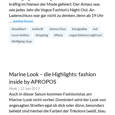
kräftig im Namen der Mode gefeiert. Der Anlass war,
wie jedes Jahr die Vogue Fashion‘s Night Out. An
Ladenschluss war gar nicht zu denken, denn ab 19 Uhr
…
„Vogue Fashions Night Out 2013 in Düsseldorf“
weiterlesen
düsseldorf
eickhoff
Jimmy Choo
königsallee
lod
Louis Vuitton
shopping
tiffany
vogue fashions night out
Wolfgang Joop
Marine Look – die Highlights: fashion
inside by APROPOS
Mode,
| 12 Juni 2013
Auch in dieser Saison kommen Fashionistas am
Marine-Look nicht vorbei. Dominiert wird der Look von
angesagten Streifen egal ob dick oder dünn, besonders
beliebt sind hierbei die Farben der Trikolore (weiß, blau