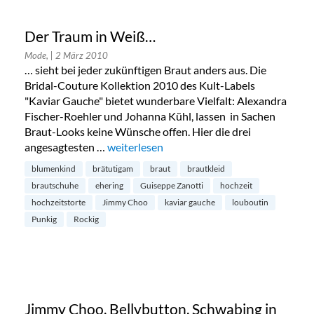
Der Traum in Weiß…
Mode,
| 2 März 2010
… sieht bei jeder zukünftigen Braut anders aus. Die
Bridal-Couture Kollektion 2010 des Kult-Labels
"Kaviar Gauche" bietet wunderbare Vielfalt: Alexandra
Fischer-Roehler und Johanna Kühl, lassen in Sachen
Braut-Looks keine Wünsche offen. Hier die drei
angesagtesten …
„Der Traum in Weiß…“
weiterlesen
blumenkind
brätutigam
braut
brautkleid
brautschuhe
ehering
Guiseppe Zanotti
hochzeit
hochzeitstorte
Jimmy Choo
kaviar gauche
louboutin
Punkig
Rockig
Jimmy Choo, Bellybutton, Schwabing in