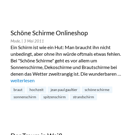
Schöne Schirme Onlineshop
Mode,
| 3 Mai 2011
Ein Schirm ist wie ein Hut: Man braucht ihn nicht
unbedingt, aber ohne ihn würde oftmals etwas fehlen.
Bei "Schöne Schirme" geht es vor allem um
Sonnenschirme, Dekoschirme und Brautschirme bei
denen das Wetter zweitrangig ist. Die wunderbaren …
„Schöne Schirme Onlineshop“
weiterlesen
braut
hochzeit
jean paul gaultier
schöne schirme
sonnenschirm
spitzenschirm
strandschirm