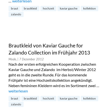
…
„Kaviar Gauche for Zalando: Hochzeitskollektion ist jetzt 
weiterlesen
braut
brautkleid
hochzeit
kaviar gauche
kollektion
zalando
Brautkleid von Kaviar Gauche for
Zalando Collection im Frühjahr 2013
Mode,
| 7 Dezember 2012
Nach der ersten erfolgreichen Kooperation zwischen
Kaviar Gauche und Zalando im Herbst/Winter 2012
geht es in die zweite Runde. Für das kommende
Frühjahr ist eine Hochzeitskollektion angekündigt.
Neben femininen Kleidern wird es im Sortiment zwei …
„Brautkleid von Kaviar Gauche for Zalando Collection im Fr
weiterlesen
braut
brautkleid
hochzeit
kaviar gauche
kollektion
zalando