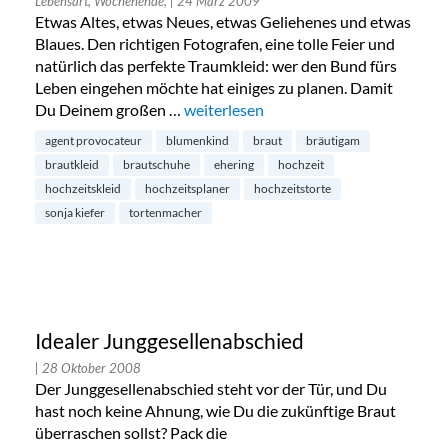
Lebensart, Wochenende,
| 24 März 2009
Etwas Altes, etwas Neues, etwas Geliehenes und etwas
Blaues. Den richtigen Fotografen, eine tolle Feier und
natürlich das perfekte Traumkleid: wer den Bund fürs
Leben eingehen möchte hat einiges zu planen. Damit
Du Deinem großen …
„Goldstück Hochzeitsplaner“
weiterlesen
agent provocateur
blumenkind
braut
bräutigam
brautkleid
brautschuhe
ehering
hochzeit
hochzeitskleid
hochzeitsplaner
hochzeitstorte
sonja kiefer
tortenmacher
Idealer Junggesellenabschied
| 28 Oktober 2008
Der Junggesellenabschied steht vor der Tür, und Du
hast noch keine Ahnung, wie Du die zukünftige Braut
überraschen sollst? Pack die