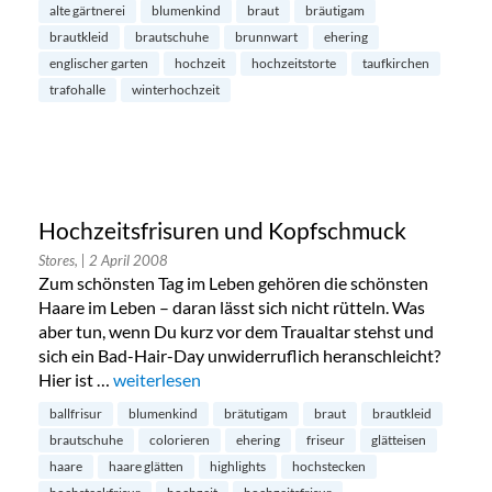
alte gärtnerei
blumenkind
braut
bräutigam
brautkleid
brautschuhe
brunnwart
ehering
englischer garten
hochzeit
hochzeitstorte
taufkirchen
trafohalle
winterhochzeit
Hochzeitsfrisuren und Kopfschmuck
Stores,
| 2 April 2008
Zum schönsten Tag im Leben gehören die schönsten
Haare im Leben – daran lässt sich nicht rütteln. Was
aber tun, wenn Du kurz vor dem Traualtar stehst und
sich ein Bad-Hair-Day unwiderruflich heranschleicht?
Hier ist …
„Hochzeitsfrisuren und Kopfschmuck“
weiterlesen
ballfrisur
blumenkind
brätutigam
braut
brautkleid
brautschuhe
colorieren
ehering
friseur
glätteisen
haare
haare glätten
highlights
hochstecken