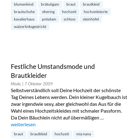
blumenkind
brätutigam
braut
brautkleid
brautschuhe
ehering
hochzeit
hochzeitstorte
kavalierhaus
potsdam
schloss
steinhöfel
walzerlinksgestrickt
Festliche Umstandsmode und
Brautkleider
Mode,
| 7 Oktober 2009
Selbstverständlich soll Deine Hochzeit der schönste
Tag Deines Lebens werden. Dein kleiner Kugelbauch ist
zwar irgendwie sexy, aber gleichwohl das Aus für die
Wahl eines Hochzeitskleides mit schmaler Passform.
Da Dein Bäuchlein nicht auf übermäßigen …
„Festliche Umstandsmode und Brautkleider“
weiterlesen
braut
brautkleid
hochzeit
mia nana