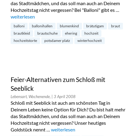
das Stadtmädchen, und das soll man auch an Deinem
Hochzeitstag nicht vergessen? Bei "Balloni" gibt es …
„Balloni – Eventlocation und mehr“
weiterlesen
balloni
ballonihallen
blumenkind
brätutigam
braut
brautkleid
brautschuhe
ehering
hochzeit
hochzeitstorte
potsdamer platz
winterhochzeit
Feier-Alternativen zum Schloß mit
Seeblick
Lebensart, Wochenende,
| 3 April 2008
Schloß mit Seeblick ist auch am schönsten Tag in
Deinem Leben keine Option für Dich? Du bist halt mehr
das Stadtmädchen, und das soll man auch an Deinem
Hochzeitstag nicht vergessen? Unser heutiges
Goldstück nennt …
„Feier-Alternativen zum Schloß mit Seebl
weiterlesen