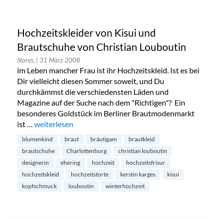
Hochzeitskleider von Kisui und
Brautschuhe von Christian Louboutin
Stores,
| 31 März 2008
im Leben mancher Frau ist ihr Hochzeitskleid. Ist es bei
Dir vielleicht diesen Sommer soweit, und Du
durchkämmst die verschiedensten Läden und
Magazine auf der Suche nach dem "Richtigen"? Ein
besonderes Goldstück im Berliner Brautmodenmarkt
ist …
„Hochzeitskleider von Kisui und Brautschuhe von Chri
weiterlesen
blumenkind
braut
bräutigam
brautkleid
brautschuhe
Charlottenburg
christian louboutin
designerin
ehering
hochzeit
hochzeitsfrisur
hochzeitskleid
hochzeitstorte
kerstin karges
kisui
kopfschmuck
louboutin
winterhochzeit