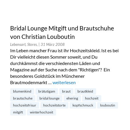
Bridal Lounge Mitgift und Brautschuhe
von Christian Louboutin
Lebensart, Stores,
| 31 März 2008
Im Leben mancher Frau ist ihr Hochzeitskleid. Ist es bei
Dir vielleicht diesen Sommer soweit, und Du
durchkämmst die verschiedensten Läden und
Magazine auf der Suche nach dem "Richtigen"? Ein
besonderes Goldstück im Münchener
Brautmodenmarkt …
„Bridal Lounge Mitgift und Brautschuh
weiterlesen
blumenkind
brätutigam
braut
brautkleid
brautschuhe
bridal lounge
ehering
hochzeit
hochzeitsfrisur
hochzeitstorte
kopfschmuck
louboutin
mitgift
winterhochzeit