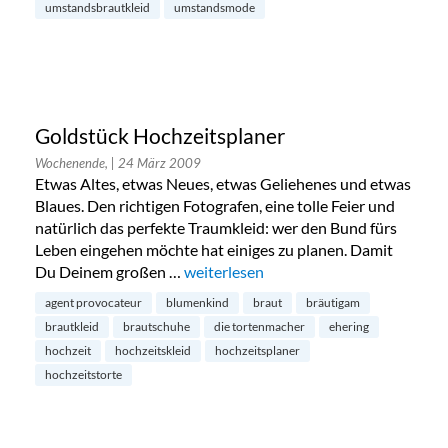
umstandsbrautkleid
umstandsmode
Goldstück Hochzeitsplaner
Wochenende,
| 24 März 2009
Etwas Altes, etwas Neues, etwas Geliehenes und etwas
Blaues. Den richtigen Fotografen, eine tolle Feier und
natürlich das perfekte Traumkleid: wer den Bund fürs
Leben eingehen möchte hat einiges zu planen. Damit
Du Deinem großen …
„Goldstück Hochzeitsplaner“
weiterlesen
agent provocateur
blumenkind
braut
bräutigam
brautkleid
brautschuhe
die tortenmacher
ehering
hochzeit
hochzeitskleid
hochzeitsplaner
hochzeitstorte