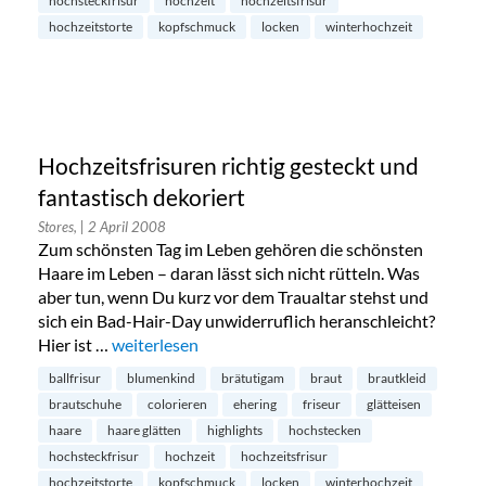
hochsteckfrisur
hochzeit
hochzeitsfrisur
hochzeitstorte
kopfschmuck
locken
winterhochzeit
Hochzeitsfrisuren richtig gesteckt und
fantastisch dekoriert
Stores,
| 2 April 2008
Zum schönsten Tag im Leben gehören die schönsten
Haare im Leben – daran lässt sich nicht rütteln. Was
aber tun, wenn Du kurz vor dem Traualtar stehst und
sich ein Bad-Hair-Day unwiderruflich heranschleicht?
Hier ist …
„Hochzeitsfrisuren richtig gesteckt und fantastisch
weiterlesen
ballfrisur
blumenkind
brätutigam
braut
brautkleid
brautschuhe
colorieren
ehering
friseur
glätteisen
haare
haare glätten
highlights
hochstecken
hochsteckfrisur
hochzeit
hochzeitsfrisur
hochzeitstorte
kopfschmuck
locken
winterhochzeit