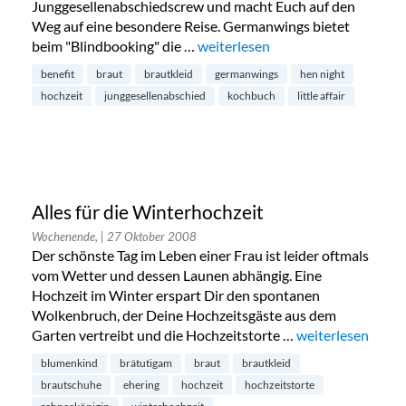
Junggesellenabschiedscrew und macht Euch auf den
Weg auf eine besondere Reise. Germanwings bietet
beim "Blindbooking" die …
„Idealer Junggesellenabschied“
weiterlesen
benefit
braut
brautkleid
germanwings
hen night
hochzeit
junggesellenabschied
kochbuch
little affair
Alles für die Winterhochzeit
Wochenende,
| 27 Oktober 2008
Der schönste Tag im Leben einer Frau ist leider oftmals
vom Wetter und dessen Launen abhängig. Eine
Hochzeit im Winter erspart Dir den spontanen
Wolkenbruch, der Deine Hochzeitsgäste aus dem
Garten vertreibt und die Hochzeitstorte …
„Alles für die Wi
weiterlesen
blumenkind
brätutigam
braut
brautkleid
brautschuhe
ehering
hochzeit
hochzeitstorte