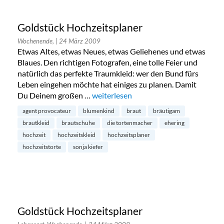
Goldstück Hochzeitsplaner
Wochenende,
| 24 März 2009
Etwas Altes, etwas Neues, etwas Geliehenes und etwas
Blaues. Den richtigen Fotografen, eine tolle Feier und
natürlich das perfekte Traumkleid: wer den Bund fürs
Leben eingehen möchte hat einiges zu planen. Damit
Du Deinem großen …
„Goldstück Hochzeitsplaner“
weiterlesen
agent provocateur
blumenkind
braut
bräutigam
brautkleid
brautschuhe
die tortenmacher
ehering
hochzeit
hochzeitskleid
hochzeitsplaner
hochzeitstorte
sonja kiefer
Goldstück Hochzeitsplaner