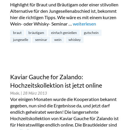
Highlight für Braut und Bräutigam oder einer stilvollen
Alternative für den Jungesellenabschied ist, bekommt
hier die richtigen Tipps. Wie wäre es mit einem kurzen
Wein- oder Whisky- Seminar …
„einfach geniessen: stilvoll
weiterlesen
braut
bräutigam
einfach genießen
gutschein
jungeselle
seminar
wein
whiskey
Kaviar Gauche for Zalando:
Hochzeitskollektion ist jetzt online
Mode,
| 28 März 2013
Vor einigen Monaten wurde die Kooperation bekannt
gegeben, nun sind die Ergebnisse da, und jetzt darf
endlich geheiratet werden! Die langersehnte
Hochzeitskollektion von Kaviar Gauche für Zalando ist
für Heiratswillige endlich online. Die Brautkleider sind