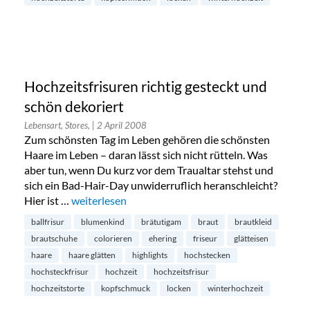
Hochzeitsfrisuren richtig gesteckt und
schön dekoriert
Lebensart, Stores,
| 2 April 2008
Zum schönsten Tag im Leben gehören die schönsten
Haare im Leben – daran lässt sich nicht rütteln. Was
aber tun, wenn Du kurz vor dem Traualtar stehst und
sich ein Bad-Hair-Day unwiderruflich heranschleicht?
Hier ist …
„Hochzeitsfrisuren richtig gesteckt und schön deko
weiterlesen
ballfrisur
blumenkind
brätutigam
braut
brautkleid
brautschuhe
colorieren
ehering
friseur
glätteisen
haare
haare glätten
highlights
hochstecken
hochsteckfrisur
hochzeit
hochzeitsfrisur
hochzeitstorte
kopfschmuck
locken
winterhochzeit