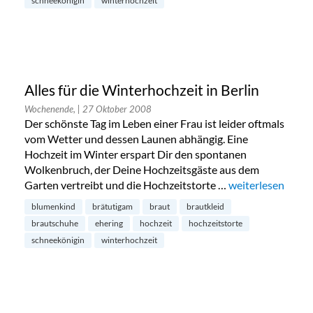
schneekönigin
winterhochzeit
Alles für die Winterhochzeit in Berlin
Wochenende,
| 27 Oktober 2008
Der schönste Tag im Leben einer Frau ist leider oftmals
vom Wetter und dessen Launen abhängig. Eine
Hochzeit im Winter erspart Dir den spontanen
Wolkenbruch, der Deine Hochzeitsgäste aus dem
Garten vertreibt und die Hochzeitstorte …
„Alles für die Win
weiterlesen
blumenkind
brätutigam
braut
brautkleid
brautschuhe
ehering
hochzeit
hochzeitstorte
schneekönigin
winterhochzeit