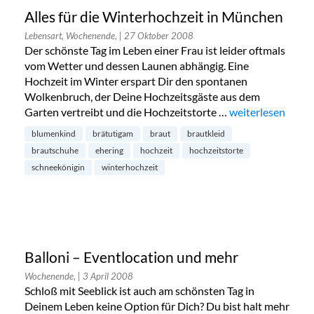
Alles für die Winterhochzeit in München
Lebensart, Wochenende,
| 27 Oktober 2008
Der schönste Tag im Leben einer Frau ist leider oftmals
vom Wetter und dessen Launen abhängig. Eine
Hochzeit im Winter erspart Dir den spontanen
Wolkenbruch, der Deine Hochzeitsgäste aus dem
Garten vertreibt und die Hochzeitstorte …
„Alles für die Wi
weiterlesen
blumenkind
brätutigam
braut
brautkleid
brautschuhe
ehering
hochzeit
hochzeitstorte
schneekönigin
winterhochzeit
Balloni – Eventlocation und mehr
Wochenende,
| 3 April 2008
Schloß mit Seeblick ist auch am schönsten Tag in
Deinem Leben keine Option für Dich? Du bist halt mehr