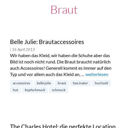
Braut
Belle Julie: Brautaccessoires
| 16 April 2013
Wir haben das Kleid, wir haben die Schuhe aber das
Bild ist noch nicht rund. Die Braut braucht natürlich
auch Accessoires! Generell kommt es immer auf den
Typ und vor allem auch das Kleid an, …
„Belle Julie: Brautacc
weiterlesen
accessoires
belle julie
braut
fascinator
hochzeit
hut
kopfschmuck
schmuck
The Charles Hotel: die perfekte Location