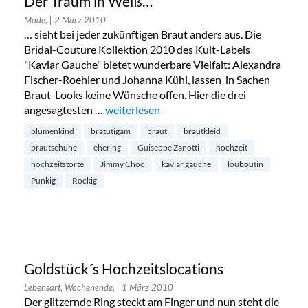
Der Traum in Weiß…
Mode,
| 2 März 2010
… sieht bei jeder zukünftigen Braut anders aus. Die
Bridal-Couture Kollektion 2010 des Kult-Labels
"Kaviar Gauche" bietet wunderbare Vielfalt: Alexandra
Fischer-Roehler und Johanna Kühl, lassen in Sachen
Braut-Looks keine Wünsche offen. Hier die drei
angesagtesten …
„Der Traum in Weiß…“
weiterlesen
blumenkind
brätutigam
braut
brautkleid
brautschuhe
ehering
Guiseppe Zanotti
hochzeit
hochzeitstorte
Jimmy Choo
kaviar gauche
louboutin
Punkig
Rockig
Goldstück´s Hochzeitslocations
Lebensart, Wochenende,
| 1 März 2010
Der glitzernde Ring steckt am Finger und nun steht die