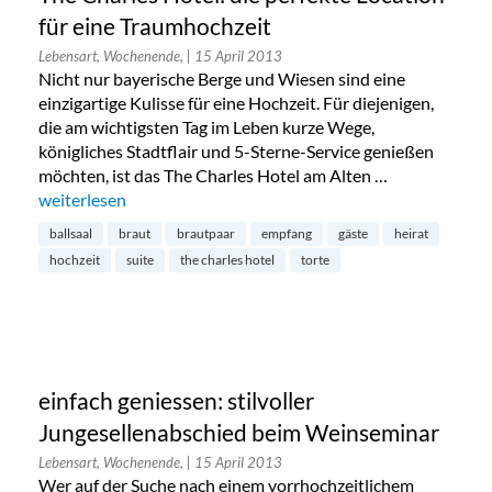
für eine Traumhochzeit
Lebensart, Wochenende,
| 15 April 2013
Nicht nur bayerische Berge und Wiesen sind eine
einzigartige Kulisse für eine Hochzeit. Für diejenigen,
die am wichtigsten Tag im Leben kurze Wege,
königliches Stadtflair und 5-Sterne-Service genießen
möchten, ist das The Charles Hotel am Alten …
„The Charles Hotel: die perfekte Location für eine Traumhoc
weiterlesen
ballsaal
braut
brautpaar
empfang
gäste
heirat
hochzeit
suite
the charles hotel
torte
einfach geniessen: stilvoller
Jungesellenabschied beim Weinseminar
Lebensart, Wochenende,
| 15 April 2013
Wer auf der Suche nach einem vorrhochzeitlichem