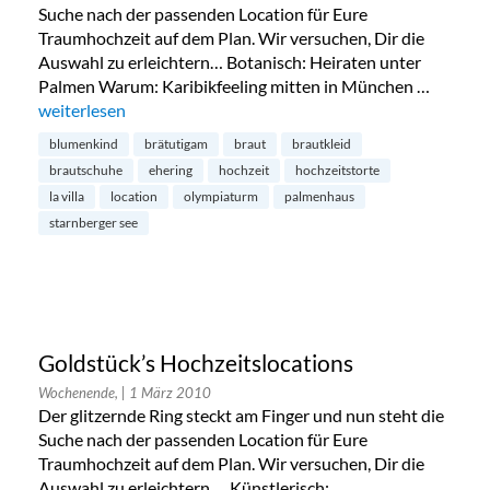
Suche nach der passenden Location für Eure
Traumhochzeit auf dem Plan. Wir versuchen, Dir die
Auswahl zu erleichtern… Botanisch: Heiraten unter
Palmen Warum: Karibikfeeling mitten in München …
„Goldstück´s Hochzeitslocations“
weiterlesen
blumenkind
brätutigam
braut
brautkleid
brautschuhe
ehering
hochzeit
hochzeitstorte
la villa
location
olympiaturm
palmenhaus
starnberger see
Goldstück’s Hochzeitslocations
Wochenende,
| 1 März 2010
Der glitzernde Ring steckt am Finger und nun steht die
Suche nach der passenden Location für Eure
Traumhochzeit auf dem Plan. Wir versuchen, Dir die
Auswahl zu erleichtern… Künstlerisch: