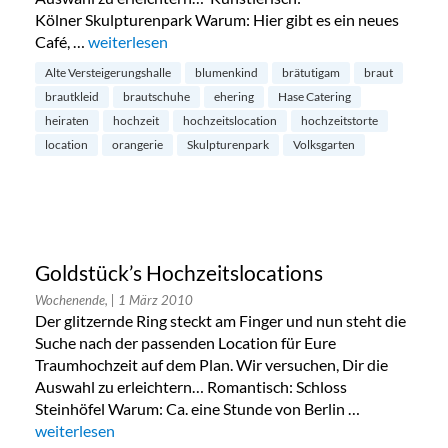
Kölner Skulpturenpark Warum: Hier gibt es ein neues
Café, …
„Goldstück’s Hochzeitslocations“
weiterlesen
Alte Versteigerungshalle
blumenkind
brätutigam
braut
brautkleid
brautschuhe
ehering
Hase Catering
heiraten
hochzeit
hochzeitslocation
hochzeitstorte
location
orangerie
Skulpturenpark
Volksgarten
Goldstück’s Hochzeitslocations
Wochenende,
| 1 März 2010
Der glitzernde Ring steckt am Finger und nun steht die
Suche nach der passenden Location für Eure
Traumhochzeit auf dem Plan. Wir versuchen, Dir die
Auswahl zu erleichtern… Romantisch: Schloss
Steinhöfel Warum: Ca. eine Stunde von Berlin …
„Goldstück’s Hochzeitslocations“
weiterlesen