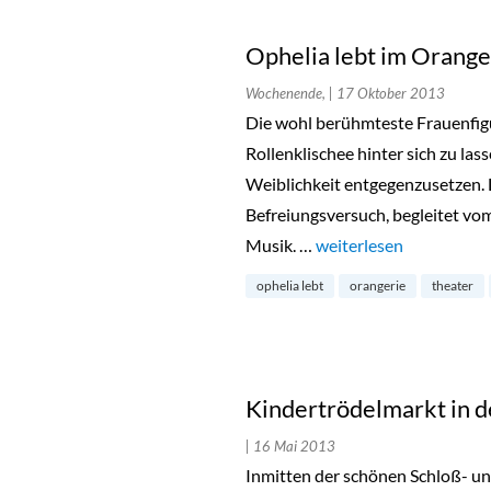
Ophelia lebt im Orange
Wochenende,
| 17 Oktober 2013
Die wohl berühmteste Frauenfig
Rollenklischee hinter sich zu las
Weiblichkeit entgegenzusetzen. 
Befreiungsversuch, begleitet v
Musik. …
„Ophelia lebt im Orang
weiterlesen
ophelia lebt
orangerie
theater
Kindertrödelmarkt in 
| 16 Mai 2013
Inmitten der schönen Schloß- un