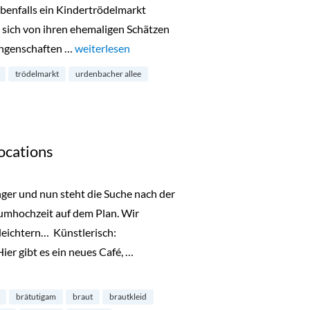
ebenfalls ein Kindertrödelmarkt
n sich von ihren ehemaligen Schätzen
ungenschaften …
„Kindertrödelmarkt in der Orangerie Benrath“
weiterlesen
trödelmarkt
urdenbacher allee
ocations
nger und nun steht die Suche nach der
umhochzeit auf dem Plan. Wir
leichtern… Künstlerisch:
er gibt es ein neues Café, …
“
brätutigam
braut
brautkleid