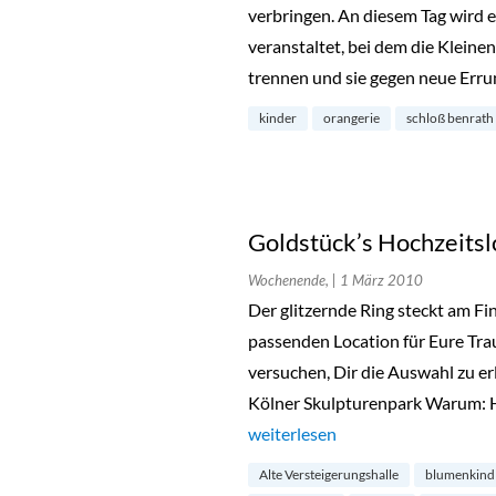
verbringen. An diesem Tag wird 
veranstaltet, bei dem die Kleine
trennen und sie gegen neue Err
kinder
orangerie
schloß benrath
Goldstück’s Hochzeitsl
Wochenende,
| 1 März 2010
Der glitzernde Ring steckt am Fi
passenden Location für Eure Tra
versuchen, Dir die Auswahl zu er
Kölner Skulpturenpark Warum: Hi
„Goldstück’s Hochzeitslocations
weiterlesen
Alte Versteigerungshalle
blumenkind