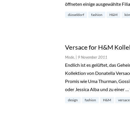
öffneten einige ausgewählte Filia
düsseldorf
fashion
H&M
kön
Versace for H&M Kolle
Mode,
| 9 November 2011
Endlich ist es gelüftet, das Ge
Kollektion von Donatella Versac
Promis wie Uma Thurman, Gossip 
oder Jessica Alba und zu einer …
design
fashion
H&M
versace