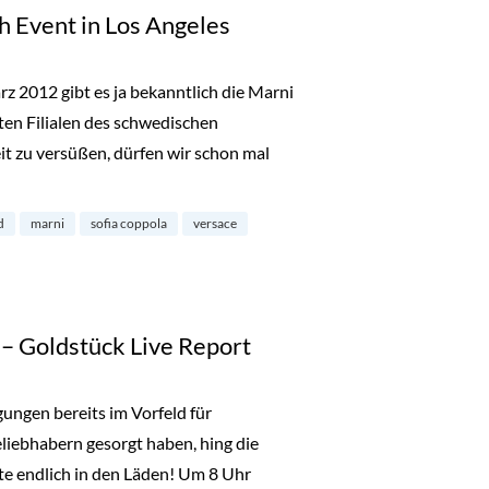
 Event in Los Angeles
z 2012 gibt es ja bekanntlich die Marni
en Filialen des schwedischen
it zu versüßen, dürfen wir schon mal
 – Launch Event in Los Angeles“
d
marni
sofia coppola
versace
 – Goldstück Live Report
ngen bereits im Vorfeld für
ebhabern gesorgt haben, hing die
e endlich in den Läden! Um 8 Uhr