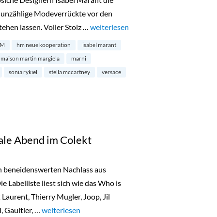
d unzählige Modeverrückte vor den
ehen lassen. Voller Stolz …
„Designer Kooperation: Isabel Maran
weiterlesen
&M
hm neue kooperation
isabel marant
maison martin margiela
marni
sonia rykiel
stella mccartney
versace
ale Abend im Colekt
nen beneidenswerten Nachlass aus
e Labelliste liest sich wie das Who is
aurent, Thierry Mugler, Joop, Jil
, Gaultier, …
„High Fashion Vintage Sale Abend im Colekt“
weiterlesen