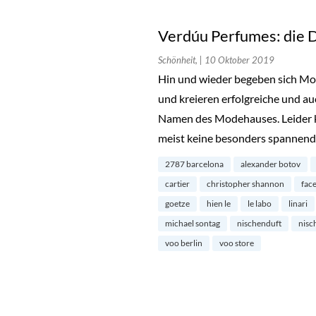
Verdúu Perfumes: die D
Schönheit,
| 10 Oktober 2019
Hin und wieder begeben sich Mod
und kreieren erfolgreiche und au
Namen des Modehauses. Leider 
meist keine besonders spannend
2787 barcelona
alexander botov
cartier
christopher shannon
fac
goetze
hien le
le labo
linari
michael sontag
nischenduft
nisc
voo berlin
voo store