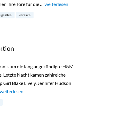
len ihre Tore für die …
„Versace für H&M ist da – Goldstück Live R
weiterlesen
igsallee
versace
ktion
heimnis um die lang angekündigte H&M
e. Letzte Nacht kamen zahlreiche
Girl Blake Lively, Jennifer Hudson
„Versace for H&M Kollektion“
weiterlesen