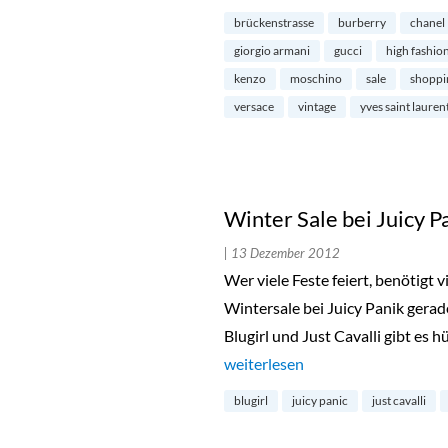
brückenstrasse
burberry
chanel
giorgio armani
gucci
high fashio
kenzo
moschino
sale
shoppi
versace
vintage
yves saint lauren
Winter Sale bei Juicy P
| 13 Dezember 2012
Wer viele Feste feiert, benötigt
Wintersale bei Juicy Panik gerad
Blugirl und Just Cavalli gibt es
„Winter Sale bei Juicy Panik in d
weiterlesen
blugirl
juicy panic
just cavalli