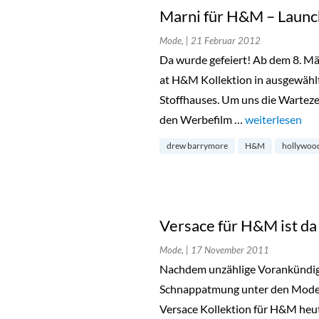
Marni für H&M – Launch
Mode,
| 21 Februar 2012
Da wurde gefeiert! Ab dem 8. Mär
at H&M Kollektion in ausgewählt
Stoffhauses. Um uns die Warteze
den Werbefilm …
„Marni für H&M
weiterlesen
drew barrymore
H&M
hollywoo
Versace für H&M ist da
Mode,
| 17 November 2011
Nachdem unzählige Vorankündigu
Schnappatmung unter den Modeli
Versace Kollektion für H&M heut