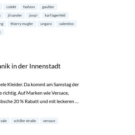
colekt
fashion
gaultier
n
jil sander
joop!
karl lagerfeld
ng
thierry mugler
ungaro
valentino
t
anik in der Innenstadt
 viele Kleider. Da kommt am Samstag der
e richtig. Auf Marken wie Versace,
 hübsche 20 % Rabatt und mit leckeren …
er Innenstadt“
sale
schiller straße
versace