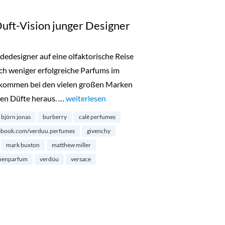
uft-Vision junger Designer
edesigner auf eine olfaktorische Reise
ch weniger erfolgreiche Parfums im
kommen bei den vielen großen Marken
en Düfte heraus. …
„Verdúu Perfumes: die Duft-Vision junger Des
weiterlesen
björn jonas
burberry
calé perfumes
ebook.com/verduu.perfumes
givenchy
mark buxton
matthew miller
henparfum
verdúu
versace