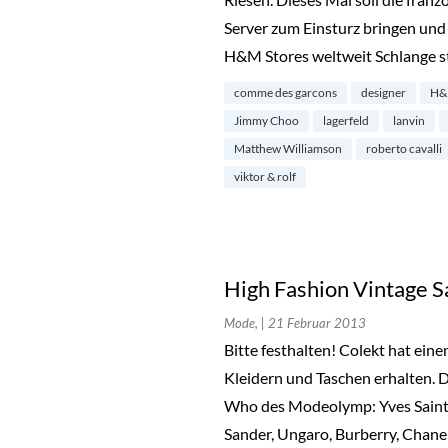
Server zum Einsturz bringen un
H&M Stores weltweit Schlange st
comme des garcons
designer
H
Jimmy Choo
lagerfeld
lanvin
Matthew Williamson
roberto cavalli
viktor & rolf
High Fashion Vintage S
Mode,
| 21 Februar 2013
Bitte festhalten! Colekt hat ei
Kleidern und Taschen erhalten. Di
Who des Modeolymp: Yves Saint L
Sander, Ungaro, Burberry, Chanel