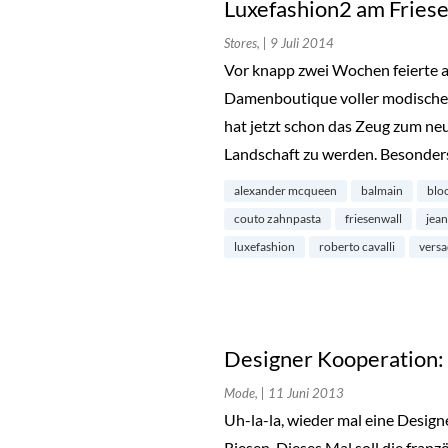
Luxefashion2 am Fries
Stores,
| 9 Juli 2014
Vor knapp zwei Wochen feierte a
Damenboutique voller modischer 
hat jetzt schon das Zeug zum ne
Landschaft zu werden. Besonder
alexander mcqueen
balmain
blo
couto zahnpasta
friesenwall
jean
luxefashion
roberto cavalli
versa
Designer Kooperation:
Mode,
| 11 Juni 2013
Uh-la-la, wieder mal eine Desi
Riesen. Dieses Mal soll die fran