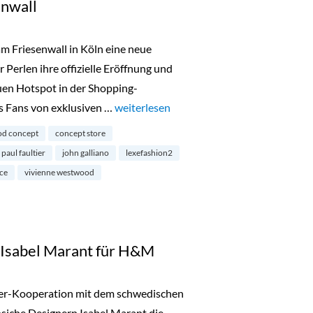
enwall
m Friesenwall in Köln eine neue
Perlen ihre offizielle Eröffnung und
uen Hotspot in der Shopping-
s Fans von exklusiven …
„Luxefashion2 am Friesenwall“
weiterlesen
od concept
concept store
 paul faultier
john galliano
lexefashion2
ce
vivienne westwood
 Isabel Marant für H&M
gner-Kooperation mit dem schwedischen
zösiche Designern Isabel Marant die