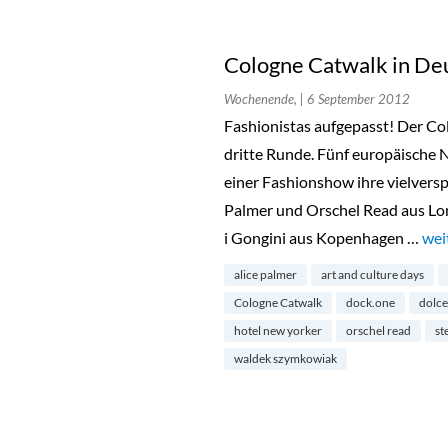
Cologne Catwalk in De
Wochenende,
| 6 September 2012
Fashionistas aufgepasst! Der Co
dritte Runde. Fünf europäische 
einer Fashionshow ihre vielvers
Palmer und Orschel Read aus Lo
i Gongini aus Kopenhagen …
„Co
wei
alice palmer
art and culture days
Cologne Catwalk
dock.one
dolce
hotel new yorker
orschel read
st
waldek szymkowiak