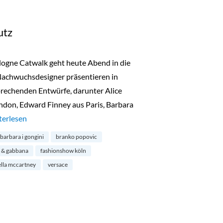
utz
logne Catwalk geht heute Abend in die
Nachwuchsdesigner präsentieren in
prechenden Entwürfe, darunter Alice
ndon, Edward Finney aus Paris, Barbara
logne Catwalk in Deutz“
terlesen
barbara i gongini
branko popovic
 & gabbana
fashionshow köln
ella mccartney
versace