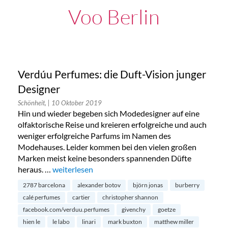
Voo Berlin
Verdúu Perfumes: die Duft-Vision junger
Designer
Schönheit,
| 10 Oktober 2019
Hin und wieder begeben sich Modedesigner auf eine
olfaktorische Reise und kreieren erfolgreiche und auch
weniger erfolgreiche Parfums im Namen des
Modehauses. Leider kommen bei den vielen großen
Marken meist keine besonders spannenden Düfte
heraus. …
„Verdúu Perfumes: die Duft-Vision junger Designe
weiterlesen
2787 barcelona
alexander botov
björn jonas
burberry
calé perfumes
cartier
christopher shannon
facebook.com/verduu.perfumes
givenchy
goetze
hien le
le labo
linari
mark buxton
matthew miller