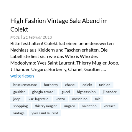
High Fashion Vintage Sale Abend im
Colekt
Mode,
| 21 Februar 2013
Bitte festhalten! Colekt hat einen beneidenswerten
Nachlass aus Kleidern und Taschen erhalten. Die
Labelliste liest sich wie das Who is Who des
Modeolymp: Yves Saint Laurent, Thierry Mugler, Joop,
Jil Sander, Ungaro, Burberry, Chanel, Gaultier, …
„High Fashion Vintage Sale Abend im Colekt“
weiterlesen
brückenstrasse
burberry
chanel
colekt
fashion
gaultier
giorgio armani
gucci
high fashion
jil sander
joop!
karl lagerfeld
kenzo
moschino
sale
shopping
thierry mugler
ungaro
valentino
versace
vintage
yves saint laurent