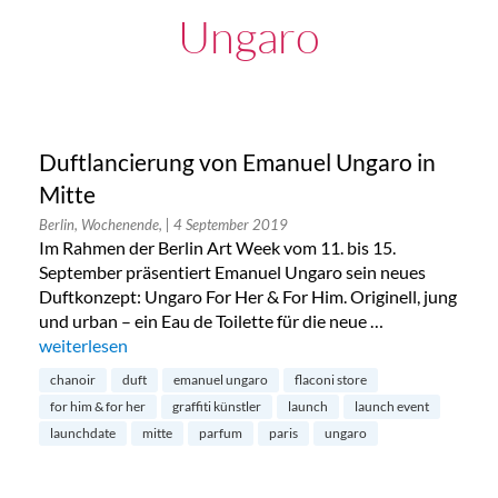
Ungaro
Duftlancierung von Emanuel Ungaro in
Mitte
Berlin, Wochenende,
| 4 September 2019
Im Rahmen der Berlin Art Week vom 11. bis 15.
September präsentiert Emanuel Ungaro sein neues
Duftkonzept: Ungaro For Her & For Him. Originell, jung
und urban – ein Eau de Toilette für die neue …
„Duftlancierung von Emanuel Ungaro in Mitte“
weiterlesen
chanoir
duft
emanuel ungaro
flaconi store
for him & for her
graffiti künstler
launch
launch event
launchdate
mitte
parfum
paris
ungaro