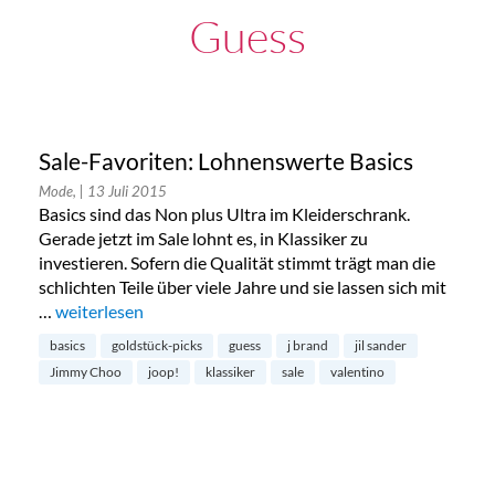
Guess
Sale-Favoriten: Lohnenswerte Basics
Mode,
| 13 Juli 2015
Basics sind das Non plus Ultra im Kleiderschrank.
Gerade jetzt im Sale lohnt es, in Klassiker zu
investieren. Sofern die Qualität stimmt trägt man die
schlichten Teile über viele Jahre und sie lassen sich mit
…
„Sale-Favoriten: Lohnenswerte Basics“
weiterlesen
basics
goldstück-picks
guess
j brand
jil sander
Jimmy Choo
joop!
klassiker
sale
valentino