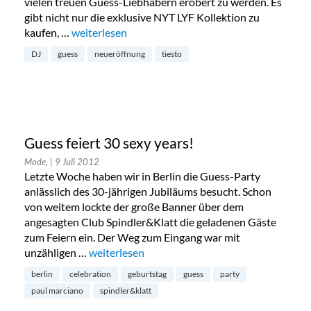
vielen treuen Guess-Liebhabern erobert zu werden. Es
gibt nicht nur die exklusive NYT LYF Kollektion zu
kaufen, …
„Neueröffnung Guess Store in der Altstadt-Lehel“
weiterlesen
DJ
guess
neueröffnung
tiesto
Guess feiert 30 sexy years!
Mode,
| 9 Juli 2012
Letzte Woche haben wir in Berlin die Guess-Party
anlässlich des 30-jährigen Jubiläums besucht. Schon
von weitem lockte der große Banner über dem
angesagten Club Spindler&Klatt die geladenen Gäste
zum Feiern ein. Der Weg zum Eingang war mit
unzähligen …
„Guess feiert 30 sexy years!“
weiterlesen
berlin
celebration
geburtstag
guess
party
paul marciano
spindler&klatt