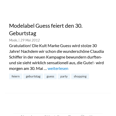
Modelabel Guess feiert den 30.
Geburtstag
Mode,
| 29 Mai 2012
Gratulation! Die Kult Marke Guess wird stolze 30
Jahre! Nachdem wir schon die wunderschöne Claudia
Schiffer in der neuen Kampagne bewundern durften-
und sie sieht wirklich sensationell aus, die Gute!- wird
morgen am 30. Mai …
„Modelabel Guess feiert den 30. Gebu
weiterlesen
feiern
geburtstag
guess
party
shopping