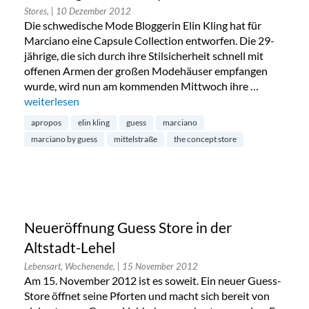
Stores,
| 10 Dezember 2012
Die schwedische Mode Bloggerin Elin Kling hat für
Marciano eine Capsule Collection entworfen. Die 29-
jährige, die sich durch ihre Stilsicherheit schnell mit
offenen Armen der großen Modehäuser empfangen
wurde, wird nun am kommenden Mittwoch ihre …
„Elin Kling für Guess by Marciano“
weiterlesen
apropos
elin kling
guess
marciano
marciano by guess
mittelstraße
the concept store
Neueröffnung Guess Store in der
Altstadt-Lehel
Lebensart, Wochenende,
| 15 November 2012
Am 15. November 2012 ist es soweit. Ein neuer Guess-
Store öffnet seine Pforten und macht sich bereit von