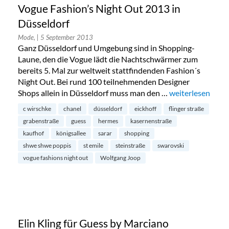
Vogue Fashion’s Night Out 2013 in
Düsseldorf
Mode,
| 5 September 2013
Ganz Düsseldorf und Umgebung sind in Shopping-
Laune, den die Vogue lädt die Nachtschwärmer zum
bereits 5. Mal zur weltweit stattfindenden Fashion´s
Night Out. Bei rund 100 teilnehmenden Designer
Shops allein in Düsseldorf muss man den …
„Vogue Fashion’s
weiterlesen
c wirschke
chanel
düsseldorf
eickhoff
flinger straße
grabenstraße
guess
hermes
kasernenstraße
kaufhof
königsallee
sarar
shopping
shwe shwe poppis
st emile
steinstraße
swarovski
vogue fashions night out
Wolfgang Joop
Elin Kling für Guess by Marciano