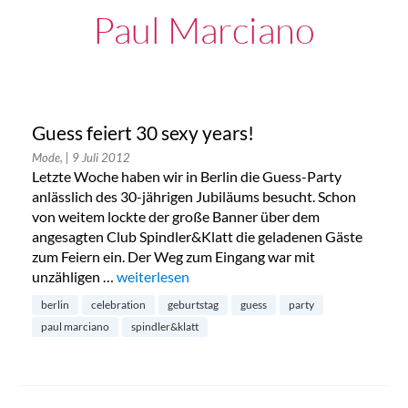
Paul Marciano
Guess feiert 30 sexy years!
Mode,
| 9 Juli 2012
Letzte Woche haben wir in Berlin die Guess-Party
anlässlich des 30-jährigen Jubiläums besucht. Schon
von weitem lockte der große Banner über dem
angesagten Club Spindler&Klatt die geladenen Gäste
zum Feiern ein. Der Weg zum Eingang war mit
unzähligen …
„Guess feiert 30 sexy years!“
weiterlesen
berlin
celebration
geburtstag
guess
party
paul marciano
spindler&klatt