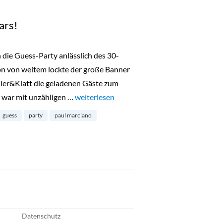
ars!
 die Guess-Party anlässlich des 30-
on von weitem lockte der große Banner
ler&Klatt die geladenen Gäste zum
 war mit unzähligen …
„Guess feiert 30 sexy years!“
weiterlesen
guess
party
paul marciano
Datenschutz