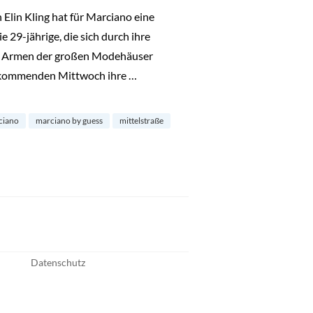
Elin Kling hat für Marciano eine
 29-jährige, die sich durch ihre
nen Armen der großen Modehäuser
 kommenden Mittwoch ihre …
o“
ciano
marciano by guess
mittelstraße
Datenschutz