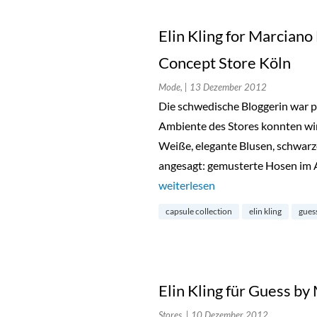
Elin Kling for Marcia
Concept Store Köln
Mode,
| 13 Dezember 2012
Die schwedische Bloggerin war p
Ambiente des Stores konnten wir
Weiße, elegante Blusen, schwarz
angesagt: gemusterte Hosen im 
„Elin Kling for Marciano Event
weiterlesen
capsule collection
elin kling
gues
Elin Kling für Guess by
Stores,
| 10 Dezember 2012