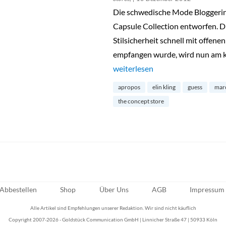
Die schwedische Mode Bloggerin 
Capsule Collection entworfen. Die
Stilsicherheit schnell mit offe
empfangen wurde, wird nun am
„Elin Kling für Guess by Marcian
weiterlesen
apropos
elin kling
guess
mar
the concept store
Abbestellen
Shop
Über Uns
AGB
Impressum
Alle Artikel sind Empfehlungen unserer Redaktion. Wir sind nicht käuflich
Copyright 2007-2026 - Goldstück Communication GmbH | Linnicher Straße 47 | 50933 Köln