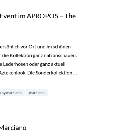
no Event im APROPOS – The
ersönlich vor Ort und im schönen
 die Kollektion ganz nah anschauen.
e Lederhosen oder ganz aktuell
Aztekenlook. Die Sonderkollektion …
 im APROPOS – The Concept Store Köln“
s by marciano
marciano
 Marciano