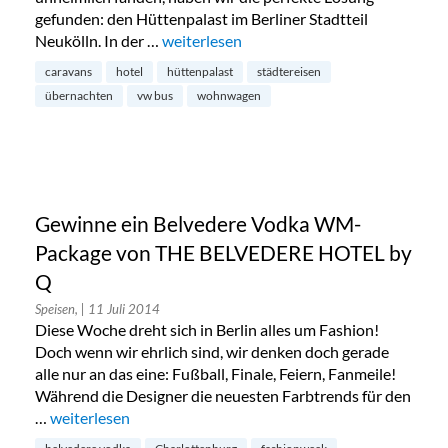
gefunden: den Hüttenpalast im Berliner Stadtteil
Neukölln. In der …
„Hotel Hüttenpalast in Berlin-Neukölln“
weiterlesen
caravans
hotel
hüttenpalast
städtereisen
übernachten
vw bus
wohnwagen
Gewinne ein Belvedere Vodka WM-
Package von THE BELVEDERE HOTEL by
Q
Speisen,
| 11 Juli 2014
Diese Woche dreht sich in Berlin alles um Fashion!
Doch wenn wir ehrlich sind, wir denken doch gerade
alle nur an das eine: Fußball, Finale, Feiern, Fanmeile!
Während die Designer die neuesten Farbtrends für den
…
„Gewinne ein Belvedere Vodka WM-Package von THE B
weiterlesen