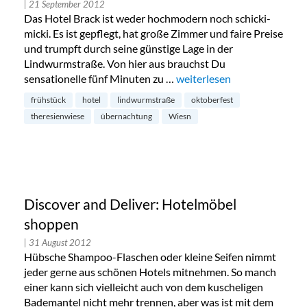
| 21 September 2012
Das Hotel Brack ist weder hochmodern noch schicki-
micki. Es ist gepflegt, hat große Zimmer und faire Preise
und trumpft durch seine günstige Lage in der
Lindwurmstraße. Von hier aus brauchst Du
sensationelle fünf Minuten zu …
„Hotel Brack in München“
weiterlesen
frühstück
hotel
lindwurmstraße
oktoberfest
theresienwiese
übernachtung
Wiesn
Discover and Deliver: Hotelmöbel
shoppen
| 31 August 2012
Hübsche Shampoo-Flaschen oder kleine Seifen nimmt
jeder gerne aus schönen Hotels mitnehmen. So manch
einer kann sich vielleicht auch von dem kuscheligen
Bademantel nicht mehr trennen, aber was ist mit dem