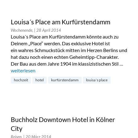
Louisa´s Place am Kurfürstendamm
Wochenende,
| 28 April 2014
Louisa´s Place am Kurfürstendamm könnte auch zu
Deinem „Place“ werden. Das exklusive Hotel ist
ein wahres Schmuckstück mitten im Herzen Berlins und
hat dazu noch einen echten Geheimtipp-Charakter.
Der Bau aus dem Jahre 1904 im klassizistischen Stil …
„Louisa´s Place am Kurfürstendamm“
weiterlesen
hochzeit
hotel
kurfürstendamm
louisa´s place
Buchholz Downtown Hotel in Kölner
City
Reisen,
| 20 März 2014