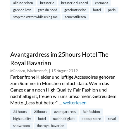
alleine reisen
brasserie
brasserie du nord
crémant
gare de l'est
gare du nord
geschäftsreise
hotel
paris
stop the water while using me
zementfliesen
Avantgardress im 25hours Hotel The
Royal Bavarian
München, Wochenende,
| 15 August 2019
Farbenfrohe Kleider und luftige Accessoires gehören
zum Sommer in München einfach dazu. Wenn das
Ganze dann noch High Quality, Fair Fashion und
nachhaltig ist, freuen wir uns umso mehr. Getreu dem
Motto „Less but better“ …
„Avantgardress im 25hours Hotel 
weiterlesen
25 hours
25hours
avantgardress
fair fashion
high quality
hotel
nachhaltigkeit
pop up store
royal
showroom
the royal bavarian