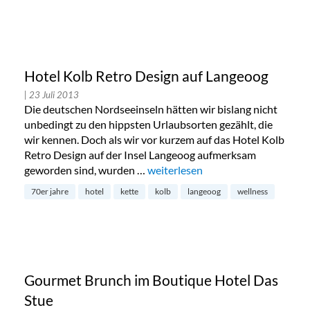
Hotel Kolb Retro Design auf Langeoog
| 23 Juli 2013
Die deutschen Nordseeinseln hätten wir bislang nicht
unbedingt zu den hippsten Urlaubsorten gezählt, die
wir kennen. Doch als wir vor kurzem auf das Hotel Kolb
Retro Design auf der Insel Langeoog aufmerksam
geworden sind, wurden …
„Hotel Kolb Retro Design auf Lan
weiterlesen
70er jahre
hotel
kette
kolb
langeoog
wellness
Gourmet Brunch im Boutique Hotel Das
Stue