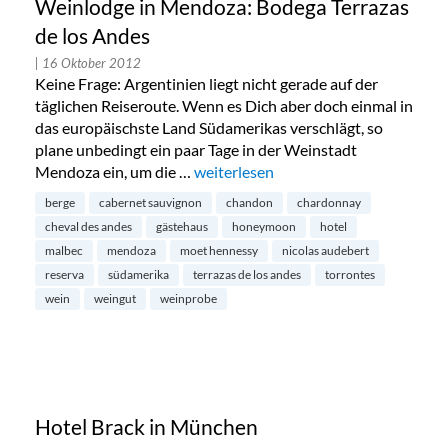
Weinlodge in Mendoza: Bodega Terrazas
de los Andes
| 16 Oktober 2012
Keine Frage: Argentinien liegt nicht gerade auf der
täglichen Reiseroute. Wenn es Dich aber doch einmal in
das europäischste Land Südamerikas verschlägt, so
plane unbedingt ein paar Tage in der Weinstadt
Mendoza ein, um die …
„Weinlodge in Mendoza: Bodega Terr
weiterlesen
berge
cabernet sauvignon
chandon
chardonnay
cheval des andes
gästehaus
honeymoon
hotel
malbec
mendoza
moet hennessy
nicolas audebert
reserva
südamerika
terrazas de los andes
torrontes
wein
weingut
weinprobe
Hotel Brack in München