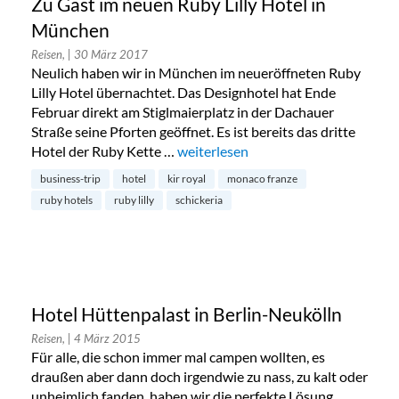
Zu Gast im neuen Ruby Lilly Hotel in
München
Reisen,
| 30 März 2017
Neulich haben wir in München im neueröffneten Ruby
Lilly Hotel übernachtet. Das Designhotel hat Ende
Februar direkt am Stiglmaierplatz in der Dachauer
Straße seine Pforten geöffnet. Es ist bereits das dritte
Hotel der Ruby Kette …
„Zu Gast im neuen Ruby Lilly Hotel
weiterlesen
business-trip
hotel
kir royal
monaco franze
ruby hotels
ruby lilly
schickeria
Hotel Hüttenpalast in Berlin-Neukölln
Reisen,
| 4 März 2015
Für alle, die schon immer mal campen wollten, es
draußen aber dann doch irgendwie zu nass, zu kalt oder
unheimlich fanden, haben wir die perfekte Lösung