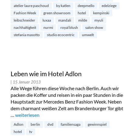
atelier laure paschoud
by katlen
deepmello
edelziege
Fashion Week
green showroom
hotel
kempinski
leibschneider
luxaa
mandali
milde
myuli
nachhaltigkeit
nurmi
royal blush
salon show
stefania masotto
studio ecocentric
umwelt
Leben wie im Hotel Adlon
| 15 Januar 2013
Alle Wege führen diese Woche nach Berlin. Auch wir
packen die Koffer und reisen in ein paar Stunden in die
Hauptstadt zur Mercedes Benz Fashion Week. Neben
dem charmant weißen Zelt am Brandenburger Tor gibt
…
„Leben wie im Hotel Adlon“
weiterlesen
Adlon
berlin
dvd
familiensaga
gewinnspiel
hotel
tv