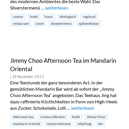
des modernen Ambientes die beste Wahl. Das
Silverstermenü …
„Silvesternacht im Restaurant Scent im C
weiterlesen
cosmo
hotel
luxus
ökologisch
regional
restaurant
scent
silvestermenü
spitzenklasse
Jimmy Choo Afternoon Tea im Mandarin
Oriental
| 28 November 2013
Eine Teestunde der ganz besonderen Art. In der
gemütlichen Mandarin Bar wird ab sofort der „Jimmy
Choo Afternoon Tea“ angeboten. Das Teehaus Jing hat
dazu raffinierte Köstlichkeiten in Form von High-Heels
aus Zucker, Schokolade, Lolli …
„Jimmy Choo Afternoon Tea 
weiterlesen
afternoon tea
cruise collection
hotel
Jimmy Choo
mandarin oriental
neuturmstrasse
rebel bag
tee