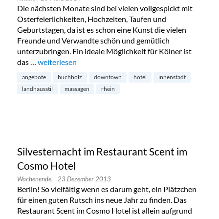
Die nächsten Monate sind bei vielen vollgespickt mit
Osterfeierlichkeiten, Hochzeiten, Taufen und
Geburtstagen, da ist es schon eine Kunst die vielen
Freunde und Verwandte schön und gemütlich
unterzubringen. Ein ideale Möglichkeit für Kölner ist
das …
„Buchholz Downtown Hotel in Kölner City“
weiterlesen
angebote
buchholz
downtown
hotel
innenstadt
landhausstil
massagen
rhein
Silvesternacht im Restaurant Scent im
Cosmo Hotel
Wochenende,
| 23 Dezember 2013
Berlin! So vielfältig wenn es darum geht, ein Plätzchen
für einen guten Rutsch ins neue Jahr zu finden. Das
Restaurant Scent im Cosmo Hotel ist allein aufgrund