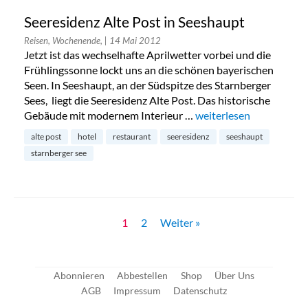
Seeresidenz Alte Post in Seeshaupt
Reisen, Wochenende,
| 14 Mai 2012
Jetzt ist das wechselhafte Aprilwetter vorbei und die
Frühlingssonne lockt uns an die schönen bayerischen
Seen. In Seeshaupt, an der Südspitze des Starnberger
Sees, liegt die Seeresidenz Alte Post. Das historische
Gebäude mit modernem Interieur …
„Seeresidenz Alte Post 
weiterlesen
alte post
hotel
restaurant
seeresidenz
seeshaupt
starnberger see
1
2
Weiter »
Abonnieren
Abbestellen
Shop
Über Uns
AGB
Impressum
Datenschutz