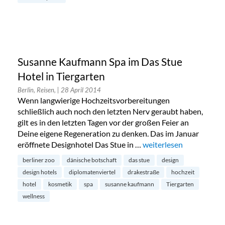
Susanne Kaufmann Spa im Das Stue
Hotel in Tiergarten
Berlin, Reisen,
| 28 April 2014
Wenn langwierige Hochzeitsvorbereitungen
schließlich auch noch den letzten Nerv geraubt haben,
gilt es in den letzten Tagen vor der großen Feier an
Deine eigene Regeneration zu denken. Das im Januar
eröffnete Designhotel Das Stue in …
„Susanne Kaufmann Spa 
weiterlesen
berliner zoo
dänische botschaft
das stue
design
design hotels
diplomatenviertel
drakestraße
hochzeit
hotel
kosmetik
spa
susanne kaufmann
Tiergarten
wellness