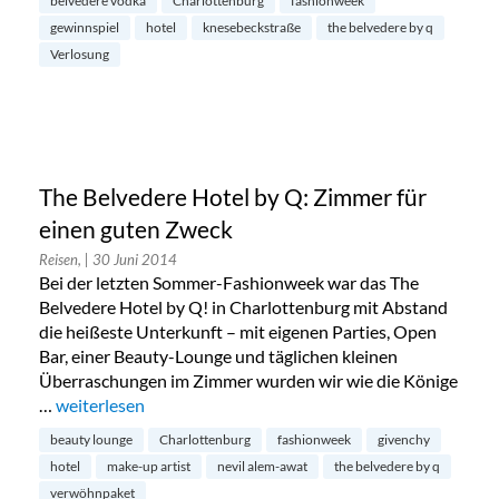
belvedere vodka
Charlottenburg
fashionweek
gewinnspiel
hotel
knesebeckstraße
the belvedere by q
Verlosung
The Belvedere Hotel by Q: Zimmer für
einen guten Zweck
Reisen,
| 30 Juni 2014
Bei der letzten Sommer-Fashionweek war das The
Belvedere Hotel by Q! in Charlottenburg mit Abstand
die heißeste Unterkunft – mit eigenen Parties, Open
Bar, einer Beauty-Lounge und täglichen kleinen
Überraschungen im Zimmer wurden wir wie die Könige
…
„The Belvedere Hotel by Q: Zimmer für einen guten Zweck
weiterlesen
beauty lounge
Charlottenburg
fashionweek
givenchy
hotel
make-up artist
nevil alem-awat
the belvedere by q
verwöhnpaket