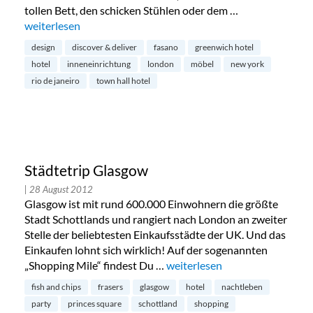
tollen Bett, den schicken Stühlen oder dem …
„Discover and Deliver: Hotelmöbel shoppen“
weiterlesen
design
discover & deliver
fasano
greenwich hotel
hotel
inneneinrichtung
london
möbel
new york
rio de janeiro
town hall hotel
Städtetrip Glasgow
| 28 August 2012
Glasgow ist mit rund 600.000 Einwohnern die größte
Stadt Schottlands und rangiert nach London an zweiter
Stelle der beliebtesten Einkaufsstädte der UK. Und das
Einkaufen lohnt sich wirklich! Auf der sogenannten
„Shopping Mile“ findest Du …
„Städtetrip Glasgow“
weiterlesen
fish and chips
frasers
glasgow
hotel
nachtleben
party
princes square
schottland
shopping