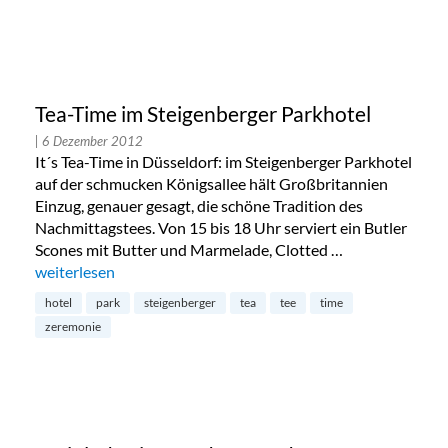
Tea-Time im Steigenberger Parkhotel
| 6 Dezember 2012
It´s Tea-Time in Düsseldorf: im Steigenberger Parkhotel
auf der schmucken Königsallee hält Großbritannien
Einzug, genauer gesagt, die schöne Tradition des
Nachmittagstees. Von 15 bis 18 Uhr serviert ein Butler
Scones mit Butter und Marmelade, Clotted …
„Tea-Time im Steigenberger Parkhotel“
weiterlesen
hotel
park
steigenberger
tea
tee
time
zeremonie