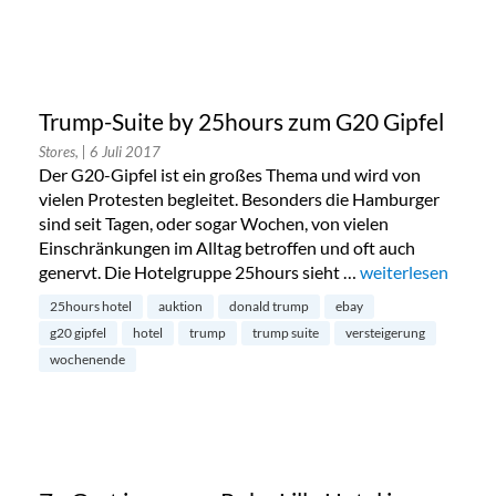
Trump-Suite by 25hours zum G20 Gipfel
Stores,
| 6 Juli 2017
Der G20-Gipfel ist ein großes Thema und wird von
vielen Protesten begleitet. Besonders die Hamburger
sind seit Tagen, oder sogar Wochen, von vielen
Einschränkungen im Alltag betroffen und oft auch
genervt. Die Hotelgruppe 25hours sieht …
„Trump-Suite by 
weiterlesen
25hours hotel
auktion
donald trump
ebay
g20 gipfel
hotel
trump
trump suite
versteigerung
wochenende