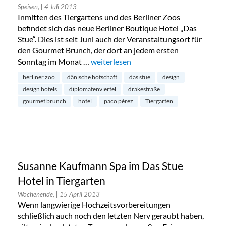
Speisen,
| 4 Juli 2013
Inmitten des Tiergartens und des Berliner Zoos
befindet sich das neue Berliner Boutique Hotel „Das
Stue“. Dies ist seit Juni auch der Veranstaltungsort für
den Gourmet Brunch, der dort an jedem ersten
Sonntag im Monat …
„Gourmet Brunch im Boutique Hotel Da
weiterlesen
berliner zoo
dänische botschaft
das stue
design
design hotels
diplomatenviertel
drakestraße
gourmet brunch
hotel
paco pérez
Tiergarten
Susanne Kaufmann Spa im Das Stue
Hotel in Tiergarten
Wochenende,
| 15 April 2013
Wenn langwierige Hochzeitsvorbereitungen
schließlich auch noch den letzten Nerv geraubt haben,