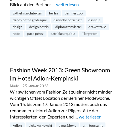
Blick auf den Berliner …
„Das Stue Hotel in Berlin: Neueröffn
weiterlesen
axthelm architekten
berlin
berliner zoo
dandy of the grotesque
dänische botschaft
das stue
design
design hotels
diplomatenviertel
drakestraße
hotel
paco pérez
patricia urquiola
Tiergarten
Fashion Week 2013: Green Showroom
im Hotel Adlon-Kempinski
Mode,
| 25 Januar 2013
Wir switchen vom Fashion Zelt zu einer nicht minder
wichtigen Offset Location der Berliner Modewoche.
Vom 15. bis zum 17. Januar 2013 mutiert auch das
renommierte Hotel Adlon zur Pilgerstätte der
Interessierten, den Experten und …
„Fashion Week 2013: Gr
weiterlesen
Adlon
aleks kurkowski
alma & lovis
ann toussaint