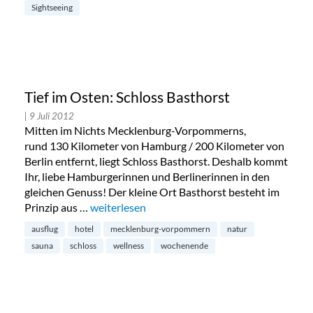
Sightseeing
Tief im Osten: Schloss Basthorst
| 9 Juli 2012
Mitten im Nichts Mecklenburg-Vorpommerns,
rund 130 Kilometer von Hamburg / 200 Kilometer von
Berlin entfernt, liegt Schloss Basthorst. Deshalb kommt
Ihr, liebe Hamburgerinnen und Berlinerinnen in den
gleichen Genuss! Der kleine Ort Basthorst besteht im
Prinzip aus …
„Tief im Osten: Schloss Basthorst“
weiterlesen
ausflug
hotel
mecklenburg-vorpommern
natur
sauna
schloss
wellness
wochenende