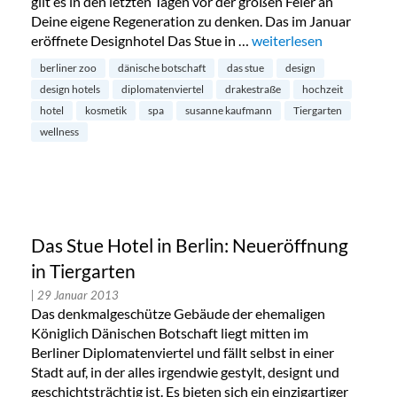
gilt es in den letzten Tagen vor der großen Feier an
Deine eigene Regeneration zu denken. Das im Januar
eröffnete Designhotel Das Stue in …
„Susanne Kaufmann Spa 
weiterlesen
berliner zoo
dänische botschaft
das stue
design
design hotels
diplomatenviertel
drakestraße
hochzeit
hotel
kosmetik
spa
susanne kaufmann
Tiergarten
wellness
Das Stue Hotel in Berlin: Neueröffnung
in Tiergarten
| 29 Januar 2013
Das denkmalgeschütze Gebäude der ehemaligen
Königlich Dänischen Botschaft liegt mitten im
Berliner Diplomatenviertel und fällt selbst in einer
Stadt auf, in der alles irgendwie gestylt, designt und
geschichtsträchtig ist. Es bieten sich ein einzigartiger