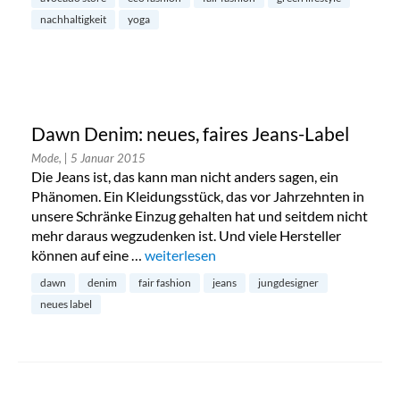
nachhaltigkeit
yoga
Dawn Denim: neues, faires Jeans-Label
Mode,
| 5 Januar 2015
Die Jeans ist, das kann man nicht anders sagen, ein
Phänomen. Ein Kleidungsstück, das vor Jahrzehnten in
unsere Schränke Einzug gehalten hat und seitdem nicht
mehr daraus wegzudenken ist. Und viele Hersteller
können auf eine …
„Dawn Denim: neues, faires Jeans-Label“
weiterlesen
dawn
denim
fair fashion
jeans
jungdesigner
neues label