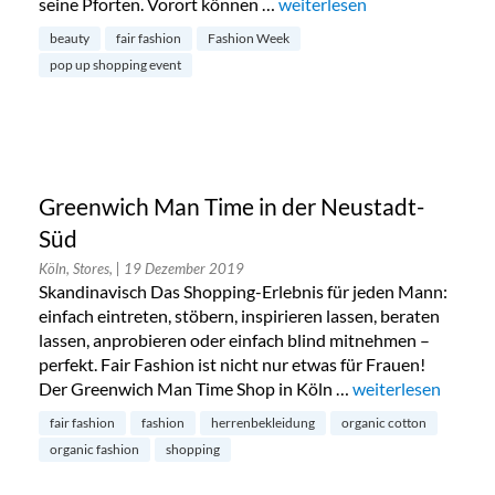
seine Pforten. Vorort können …
„Fair Fashion Pop Up-Shop i
weiterlesen
beauty
fair fashion
Fashion Week
pop up shopping event
Greenwich Man Time in der Neustadt-
Süd
Köln, Stores,
| 19 Dezember 2019
Skandinavisch Das Shopping-Erlebnis für jeden Mann:
einfach eintreten, stöbern, inspirieren lassen, beraten
lassen, anprobieren oder einfach blind mitnehmen –
perfekt. Fair Fashion ist nicht nur etwas für Frauen!
Der Greenwich Man Time Shop in Köln …
„Greenwich Man Ti
weiterlesen
fair fashion
fashion
herrenbekleidung
organic cotton
organic fashion
shopping