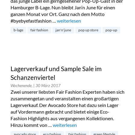
das junge Label ein gerngesehener Pop-Up-Gast in der
Hamburger B-Lage. Nun bleibt Jan’n June für einen
ganzen Monat vor Ort. Ganz nach dem Motto
#byebyefastfashion …
„JAN ‚N JUNE Pop Up Store auf der S
weiterlesen
b-lage
fair fashion
jan'n'june
pop up store
pop-up
Lagerverkauf und Sample Sale im
Schanzenviertel
Wochenende,
| 30 März 2017
Zwei unserer liebsten Fair Fashion Experten haben sich
zusammengetan und veranstalten einen großartigen
Lagerverkauf. Der Avocado Store hat dazu sein Lager
auf Vordermann gebracht und bietet einige Eco-
Fashion Highlights aus vergangenen Kollektionen.
Hinzu kommt von …
„Lagerverkauf und Sample Sale im Schan
weiterlesen
avocado store
eco fashion
fair fashion
green lifestyle