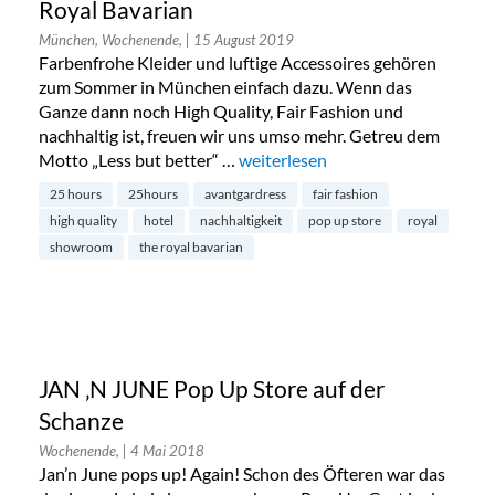
Royal Bavarian
München, Wochenende,
| 15 August 2019
Farbenfrohe Kleider und luftige Accessoires gehören
zum Sommer in München einfach dazu. Wenn das
Ganze dann noch High Quality, Fair Fashion und
nachhaltig ist, freuen wir uns umso mehr. Getreu dem
Motto „Less but better“ …
„Avantgardress im 25hours Hotel 
weiterlesen
25 hours
25hours
avantgardress
fair fashion
high quality
hotel
nachhaltigkeit
pop up store
royal
showroom
the royal bavarian
JAN ‚N JUNE Pop Up Store auf der
Schanze
Wochenende,
| 4 Mai 2018
Jan’n June pops up! Again! Schon des Öfteren war das