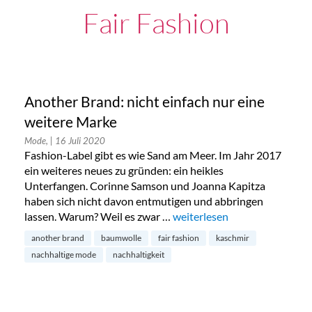
Fair Fashion
Another Brand: nicht einfach nur eine
weitere Marke
Mode,
| 16 Juli 2020
Fashion-Label gibt es wie Sand am Meer. Im Jahr 2017
ein weiteres neues zu gründen: ein heikles
Unterfangen. Corinne Samson und Joanna Kapitza
haben sich nicht davon entmutigen und abbringen
lassen. Warum? Weil es zwar …
„Another Brand: nicht einfac
weiterlesen
another brand
baumwolle
fair fashion
kaschmir
nachhaltige mode
nachhaltigkeit