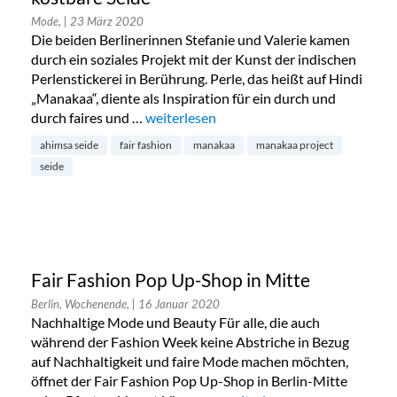
Mode,
| 23 März 2020
Die beiden Berlinerinnen Stefanie und Valerie kamen
durch ein soziales Projekt mit der Kunst der indischen
Perlenstickerei in Berührung. Perle, das heißt auf Hindi
„Manakaa“, diente als Inspiration für ein durch und
durch faires und …
„Traditionelle Perlenstickereien und kost
weiterlesen
ahimsa seide
fair fashion
manakaa
manakaa project
seide
Fair Fashion Pop Up-Shop in Mitte
Berlin, Wochenende,
| 16 Januar 2020
Nachhaltige Mode und Beauty Für alle, die auch
während der Fashion Week keine Abstriche in Bezug
auf Nachhaltigkeit und faire Mode machen möchten,
öffnet der Fair Fashion Pop Up-Shop in Berlin-Mitte