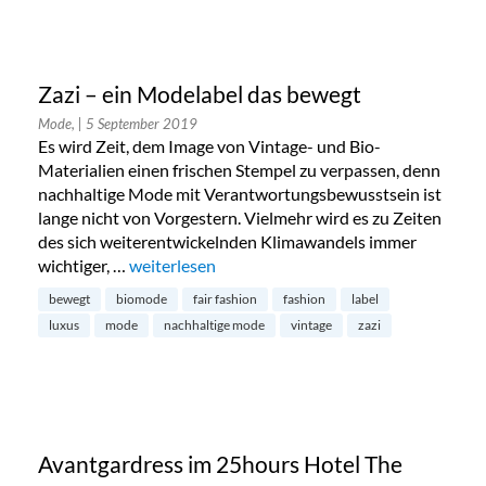
Zazi – ein Modelabel das bewegt
Mode,
| 5 September 2019
Es wird Zeit, dem Image von Vintage- und Bio-
Materialien einen frischen Stempel zu verpassen, denn
nachhaltige Mode mit Verantwortungsbewusstsein ist
lange nicht von Vorgestern. Vielmehr wird es zu Zeiten
des sich weiterentwickelnden Klimawandels immer
wichtiger, …
„Zazi – ein Modelabel das bewegt“
weiterlesen
bewegt
biomode
fair fashion
fashion
label
luxus
mode
nachhaltige mode
vintage
zazi
Avantgardress im 25hours Hotel The