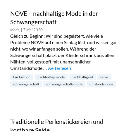
NOVE – nachhaltige Mode in der
Schwangerschaft
Mode,
| 7 Mai 2020
Gleich zu Beginn: Wir sind begeistert, wie viele
Probleme NOVE auf einen Schlag löst, und wissen gar
nicht, wo wir anfangen sollen. Während der
Schwangerschaft platzt der Kleiderschrank aus allen
Nähten, vollgestopft mit unansehnlicher
Umstandsmode …
„NOVE – nachhaltige Mode in der Schwan
weiterlesen
fair fashion
nachhaltige mode
nachhaltigkeit
nove
schwangerschaft
schwangerschaftsmode
umstandsmode
Traditionelle Perlenstickereien und
kostbare Seide