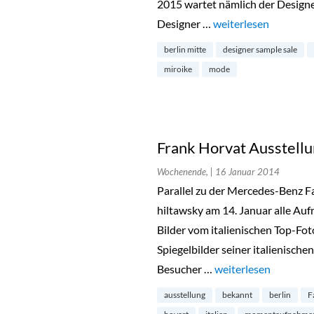
2015 wartet nämlich der Designe
Designer …
„Designer Sample Sal
weiterlesen
berlin mitte
designer sample sale
miroike
mode
Frank Horvat Ausstellu
Wochenende,
| 16 Januar 2014
Parallel zu der Mercedes-Benz Fa
hiltawsky am 14. Januar alle Auf
Bilder vom italienischen Top-Fo
Spiegelbilder seiner italienisch
Besucher …
„Frank Horvat Ausste
weiterlesen
ausstellung
bekannt
berlin
F