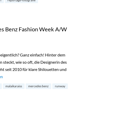
n
reportage-fotografie
des Benz Fashion Week A/W
eigentlich? Ganz einfach! Hinter dem
 steckt, wie so oft, die Designerin des
eht seit 2010 für klare Shilouetten und
aiss – Mercedes Benz Fashion Week A/W 14/15“
en
malaikaraiss
mercedes benz
runway