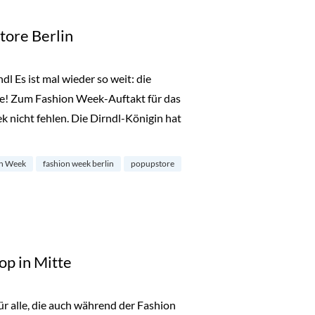
tore Berlin
l Es ist mal wieder so weit: die
ge! Zum Fashion Week-Auftakt für das
 nicht fehlen. Die Dirndl-Königin hat
Store Berlin“
n Week
fashion week berlin
popupstore
op in Mitte
 alle, die auch während der Fashion