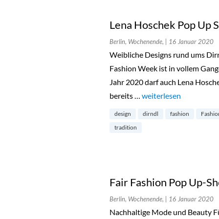
Lena Hoschek Pop Up S
Berlin, Wochenende,
| 16 Januar 2020
Weibliche Designs rund ums Dirnd
Fashion Week ist in vollem Gan
Jahr 2020 darf auch Lena Hoschek
bereits …
„Lena Hoschek Pop Up 
weiterlesen
design
dirndl
fashion
Fashio
tradition
Fair Fashion Pop Up-Sh
Berlin, Wochenende,
| 16 Januar 2020
Nachhaltige Mode und Beauty Für