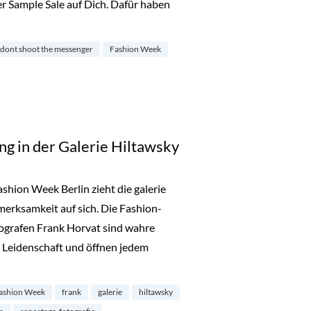
r Sample Sale auf Dich. Dafür haben
e in der YBDD Galerie in Mitte“
dont shoot the messenger
Fashion Week
ng in der Galerie Hiltawsky
shion Week Berlin zieht die galerie
merksamkeit auf sich. Die Fashion-
tografen Frank Horvat sind wahre
en Leidenschaft und öffnen jedem
llung in der Galerie Hiltawsky“
ashion Week
frank
galerie
hiltawsky