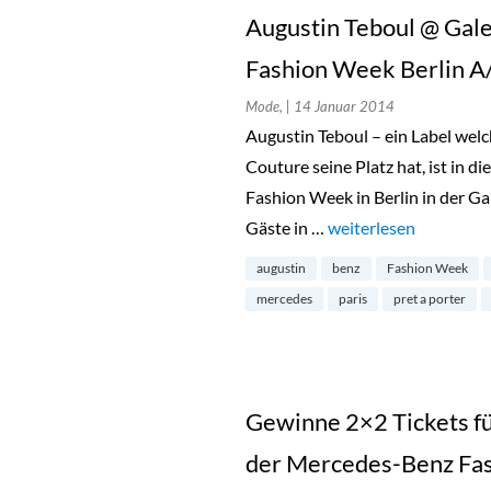
Augustin Teboul @ Gal
Fashion Week Berlin 
Mode,
| 14 Januar 2014
Augustin Teboul – ein Label wel
Couture seine Platz hat, ist in 
Fashion Week in Berlin in der Gal
Gäste in …
„Augustin Teboul @ G
weiterlesen
augustin
benz
Fashion Week
mercedes
paris
pret a porter
Gewinne 2×2 Tickets fü
der Mercedes-Benz Fas