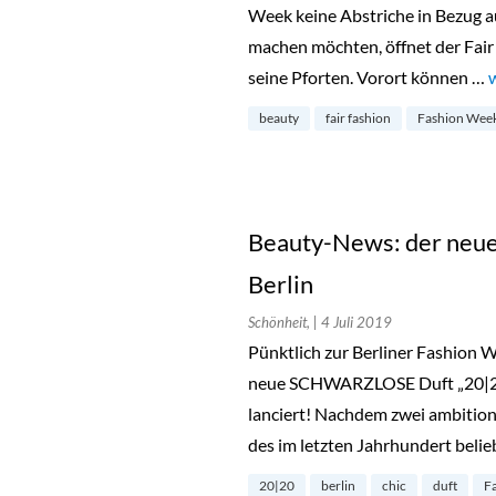
Week keine Abstriche in Bezug a
machen möchten, öffnet der Fair
seine Pforten. Vorort können …
beauty
fair fashion
Fashion Wee
Beauty-News: der neue
Berlin
Schönheit,
| 4 Juli 2019
Pünktlich zur Berliner Fashion 
neue SCHWARZLOSE Duft „20|20“
lanciert! Nachdem zwei ambition
des im letzten Jahrhundert belie
20|20
berlin
chic
duft
F