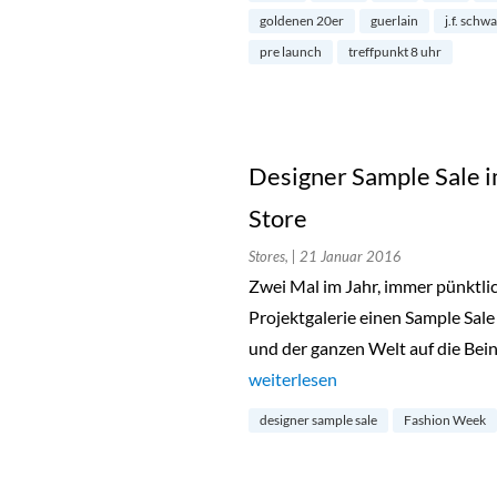
goldenen 20er
guerlain
j.f. schw
pre launch
treffpunkt 8 uhr
Designer Sample Sale i
Store
Stores,
| 21 Januar 2016
Zwei Mal im Jahr, immer pünktlic
Projektgalerie einen Sample Sale
und der ganzen Welt auf die Bein
„Designer Sample Sale im Projek
weiterlesen
designer sample sale
Fashion Week