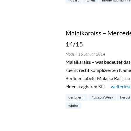
hovart
italien
momentaufnahme
Malaikaraiss – Merce
14/15
Mode,
| 16 Januar 2014
Malaikaraiss – was bedeutet das 
zuerst recht komplizierten Namen
Berliner Labels. Malaika Raiss st
einen tragbaren Stil. …
„Malaikar
weiterles
designerin
Fashion Week
herbst
winter