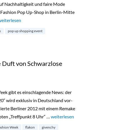
uf Nachhaltigkeit und faire Mode
 Fashion Pop Up-Shop in Berlin-Mitte
„Fair Fashion Pop Up-Shop in Mitte“
weiterlesen
k
pop up shopping event
 Duft von Schwarzlose
Week gibt es einschlagende News: der
 wird exklusiv in Deutschland vor-
ierte Berliner 2012 mit einem Remake
bten „Treffpunkt 8 Uhr“ …
„Beauty-News: der neue Duft von Schwa
weiterlesen
ashion Week
flakon
givenchy