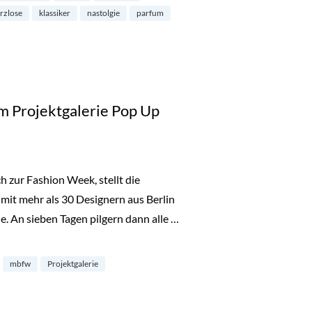
arzlose
klassiker
nastolgie
parfum
m Projektgalerie Pop Up
h zur Fashion Week, stellt die
 mit mehr als 30 Designern aus Berlin
e. An sieben Tagen pilgern dann alle …
tgalerie Pop Up Store“
mbfw
Projektgalerie