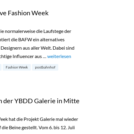
ive Fashion Week
die normalerweise die Laufstege der
ert die BAFW ein alternatives
Designern aus aller Welt. Dabei sind
ichtige Influencer aus …
„BAFW: Berlin Alternative Fashion Week“
weiterlesen
Fashion Week
postbahnhof
n der YBDD Galerie in Mitte
eek hat die Projekt Galerie mal wieder
die Beine gestellt. Vom 6. bis 12. Juli