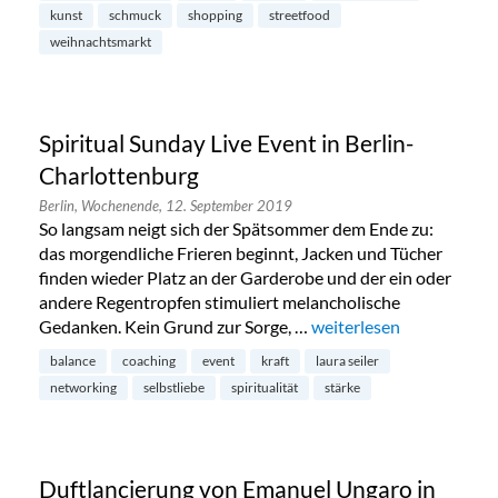
kunst
schmuck
shopping
streetfood
weihnachtsmarkt
Spiritual Sunday Live Event in Berlin-
Charlottenburg
Berlin,
Wochenende,
12. September 2019
So langsam neigt sich der Spätsommer dem Ende zu:
das morgendliche Frieren beginnt, Jacken und Tücher
finden wieder Platz an der Garderobe und der ein oder
andere Regentropfen stimuliert melancholische
Gedanken. Kein Grund zur Sorge, …
„Spiritual Sunday Live E
weiterlesen
balance
coaching
event
kraft
laura seiler
networking
selbstliebe
spiritualität
stärke
Duftlancierung von Emanuel Ungaro in