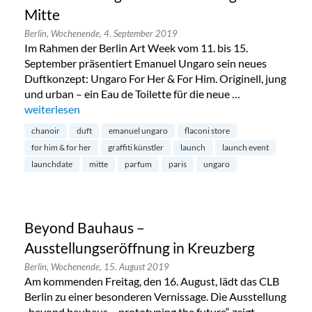
Mitte
Berlin,
Wochenende,
4. September 2019
Im Rahmen der Berlin Art Week vom 11. bis 15.
September präsentiert Emanuel Ungaro sein neues
Duftkonzept: Ungaro For Her & For Him. Originell, jung
und urban – ein Eau de Toilette für die neue …
„Duftlancierung von Emanuel Ungaro in Mitte“
weiterlesen
chanoir
duft
emanuel ungaro
flaconi store
for him & for her
graffiti künstler
launch
launch event
launchdate
mitte
parfum
paris
ungaro
Beyond Bauhaus –
Ausstellungseröffnung in Kreuzberg
Berlin,
Wochenende,
15. August 2019
Am kommenden Freitag, den 16. August, lädt das CLB
Berlin zu einer besonderen Vernissage. Die Ausstellung
„beyond bauhaus – prototyping the future“ zeigt