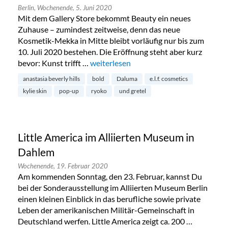
Berlin,
Wochenende,
5. Juni 2020
Mit dem Gallery Store bekommt Beauty ein neues
Zuhause – zumindest zeitweise, denn das neue
Kosmetik-Mekka in Mitte bleibt vorläufig nur bis zum
10. Juli 2020 bestehen. Die Eröffnung steht aber kurz
bevor: Kunst trifft …
„Kunst trifft Beauty: The Gallery Store 
weiterlesen
anastasia beverly hills
bold
Daluma
e.l.f. cosmetics
kylie skin
pop-up
ryoko
und gretel
Little America im Alliierten Museum in
Dahlem
Wochenende,
19. Februar 2020
Am kommenden Sonntag, den 23. Februar, kannst Du
bei der Sonderausstellung im Alliierten Museum Berlin
einen kleinen Einblick in das berufliche sowie private
Leben der amerikanischen Militär-Gemeinschaft in
Deutschland werfen. Little America zeigt ca. 200 …