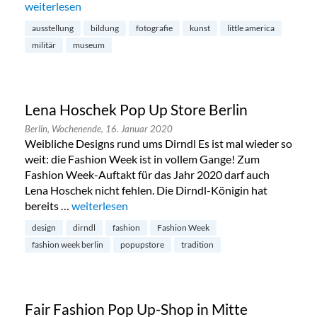
„Little America im Alliierten Museum in Dahlem“
weiterlesen
ausstellung
bildung
fotografie
kunst
little america
militär
museum
Lena Hoschek Pop Up Store Berlin
Berlin,
Wochenende,
16. Januar 2020
Weibliche Designs rund ums Dirndl Es ist mal wieder so
weit: die Fashion Week ist in vollem Gange! Zum
Fashion Week-Auftakt für das Jahr 2020 darf auch
Lena Hoschek nicht fehlen. Die Dirndl-Königin hat
bereits …
„Lena Hoschek Pop Up Store Berlin“
weiterlesen
design
dirndl
fashion
Fashion Week
fashion week berlin
popupstore
tradition
Fair Fashion Pop Up-Shop in Mitte