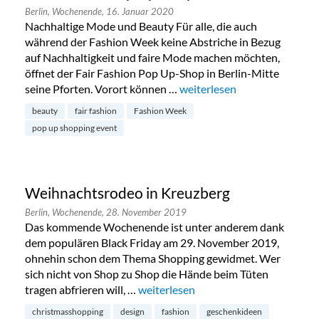
Berlin,
Wochenende,
16. Januar 2020
Nachhaltige Mode und Beauty Für alle, die auch
während der Fashion Week keine Abstriche in Bezug
auf Nachhaltigkeit und faire Mode machen möchten,
öffnet der Fair Fashion Pop Up-Shop in Berlin-Mitte
seine Pforten. Vorort können …
„Fair Fashion Pop Up-Shop i
weiterlesen
beauty
fair fashion
Fashion Week
pop up shopping event
Weihnachtsrodeo in Kreuzberg
Berlin,
Wochenende,
28. November 2019
Das kommende Wochenende ist unter anderem dank
dem populären Black Friday am 29. November 2019,
ohnehin schon dem Thema Shopping gewidmet. Wer
sich nicht von Shop zu Shop die Hände beim Tüten
tragen abfrieren will, …
„Weihnachtsrodeo in Kreuzberg“
weiterlesen
christmasshopping
design
fashion
geschenkideen