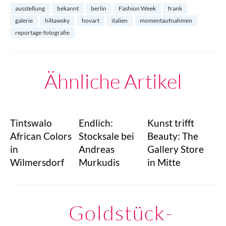
ausstellung
bekannt
berlin
Fashion Week
frank
galerie
hiltawsky
hovart
italien
momentaufnahmen
reportage-fotografie
Ähnliche Artikel
Tintswalo
Endlich:
Kunst trifft
African Colors
Stocksale bei
Beauty: The
in
Andreas
Gallery Store
Wilmersdorf
Murkudis
in Mitte
Goldstück-