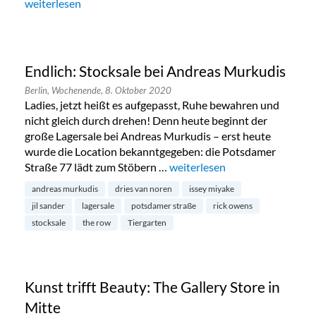
„Tintswalo African Colors in Wilmersdorf“
weiterlesen
Endlich: Stocksale bei Andreas Murkudis
Berlin,
Wochenende,
8. Oktober 2020
Ladies, jetzt heißt es aufgepasst, Ruhe bewahren und
nicht gleich durch drehen! Denn heute beginnt der
große Lagersale bei Andreas Murkudis – erst heute
wurde die Location bekanntgegeben: die Potsdamer
Straße 77 lädt zum Stöbern …
„Endlich: Stocksale bei Andre
weiterlesen
andreas murkudis
dries van noren
issey miyake
jil sander
lagersale
potsdamer straße
rick owens
stocksale
the row
Tiergarten
Kunst trifft Beauty: The Gallery Store in
Mitte