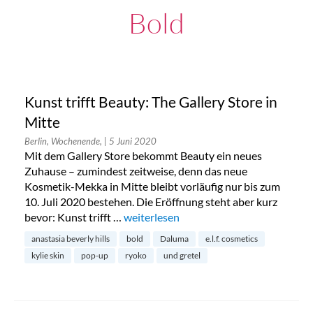
Bold
Kunst trifft Beauty: The Gallery Store in
Mitte
Berlin, Wochenende,
| 5 Juni 2020
Mit dem Gallery Store bekommt Beauty ein neues
Zuhause – zumindest zeitweise, denn das neue
Kosmetik-Mekka in Mitte bleibt vorläufig nur bis zum
10. Juli 2020 bestehen. Die Eröffnung steht aber kurz
bevor: Kunst trifft …
„Kunst trifft Beauty: The Gallery Store 
weiterlesen
anastasia beverly hills
bold
Daluma
e.l.f. cosmetics
kylie skin
pop-up
ryoko
und gretel