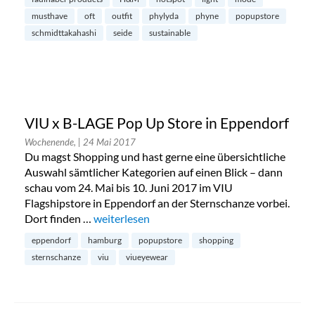
musthave
oft
outfit
phylyda
phyne
popupstore
schmidttakahashi
seide
sustainable
VIU x B-LAGE Pop Up Store in Eppendorf
Wochenende,
| 24 Mai 2017
Du magst Shopping und hast gerne eine übersichtliche
Auswahl sämtlicher Kategorien auf einen Blick – dann
schau vom 24. Mai bis 10. Juni 2017 im VIU
Flagshipstore in Eppendorf an der Sternschanze vorbei.
Dort finden …
„VIU x B-LAGE Pop Up Store in Eppendorf“
weiterlesen
eppendorf
hamburg
popupstore
shopping
sternschanze
viu
viueyewear