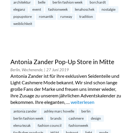
architektur
belle
berlin fashion week
borchardt
eleganz
event
fashionweek
lenahoschek
nostalgie
popupstore
romantik
runway
tradition
weiblichkeit
Antonia Zander Pop-Up Store in Mitte
Berlin, Wochenende,
| 27 Juni 2019
Antonia Zander ist für ihre exklusiven Seidenteile und
Light Cashmere Mode bekannt. Wir sind schon lange
große Fans der Marke und freuen uns immer wieder,
ihre Zusage zu unserem jährlichen Adventskalender zu
bekommen. Ihre eleganten, …
„Antonia Zander Pop-Up Store
weiterlesen
antonia zander
ashley marc hovelle
berlin
berlin fashion week
brands
cashmere
design
elena tezak
fashion council
fashionweek
faulhaber products
H&M
hotspot
light
mode