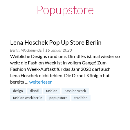
Popupstore
Lena Hoschek Pop Up Store Berlin
Berlin, Wochenende,
| 16 Januar 2020
Weibliche Designs rund ums Dirndl Es ist mal wieder so
weit: die Fashion Week ist in vollem Gange! Zum
Fashion Week-Auftakt für das Jahr 2020 darf auch
Lena Hoschek nicht fehlen. Die Dirndl-Königin hat
bereits …
„Lena Hoschek Pop Up Store Berlin“
weiterlesen
design
dirndl
fashion
Fashion Week
fashion week berlin
popupstore
tradition