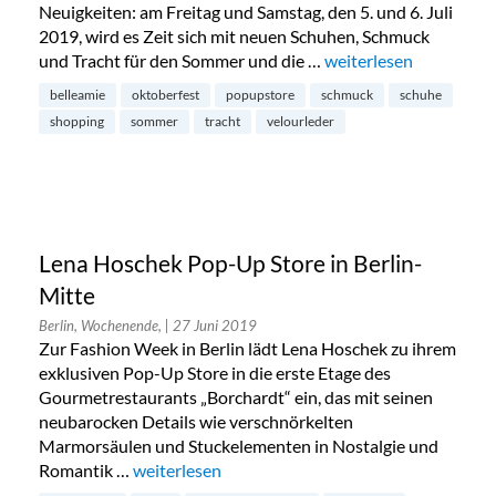
Neuigkeiten: am Freitag und Samstag, den 5. und 6. Juli
2019, wird es Zeit sich mit neuen Schuhen, Schmuck
und Tracht für den Sommer und die …
„Oktoberfest Pop-Up S
weiterlesen
belleamie
oktoberfest
popupstore
schmuck
schuhe
shopping
sommer
tracht
velourleder
Lena Hoschek Pop-Up Store in Berlin-
Mitte
Berlin, Wochenende,
| 27 Juni 2019
Zur Fashion Week in Berlin lädt Lena Hoschek zu ihrem
exklusiven Pop-Up Store in die erste Etage des
Gourmetrestaurants „Borchardt“ ein, das mit seinen
neubarocken Details wie verschnörkelten
Marmorsäulen und Stuckelementen in Nostalgie und
Romantik …
„Lena Hoschek Pop-Up Store in Berlin-Mitte“
weiterlesen