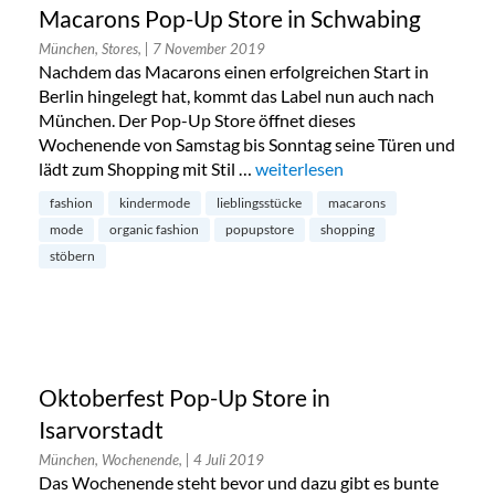
Macarons Pop-Up Store in Schwabing
München, Stores,
| 7 November 2019
Nachdem das Macarons einen erfolgreichen Start in
Berlin hingelegt hat, kommt das Label nun auch nach
München. Der Pop-Up Store öffnet dieses
Wochenende von Samstag bis Sonntag seine Türen und
lädt zum Shopping mit Stil …
„Macarons Pop-Up Store in Sc
weiterlesen
fashion
kindermode
lieblingsstücke
macarons
mode
organic fashion
popupstore
shopping
stöbern
Oktoberfest Pop-Up Store in
Isarvorstadt
München, Wochenende,
| 4 Juli 2019
Das Wochenende steht bevor und dazu gibt es bunte