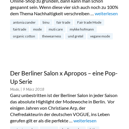
Online-Shop zu gründen, dann kann man schon
gespannt sein. Wenn diese vier sich auch noch zu 100%
dem Thema Nachhaltigkeit verschreiben …
„Nachhaltige Lu
weiterlesen
antonia zander
binu
fair trade
Fair trade Mode
fairtrade
mode
muti care
mykke hofmann
organic cotton
thewearness
und gretel
vegane mode
Der Berliner Salon x Apropos – eine Pop-
Up Serie
Mode,
| 9 März 2018
Ganz unbestritten ist der Berliner Salon in jeder Saison
das absolute Highlight der Modewoche in Berlin. Vor
einigen Jahren von Christiane Arp, der
Chefredakteurin der deutschen VOGUE, ins Leben
gerufen gilt er als die perfekte …
„Der Berliner Salon x Aprop
weiterlesen