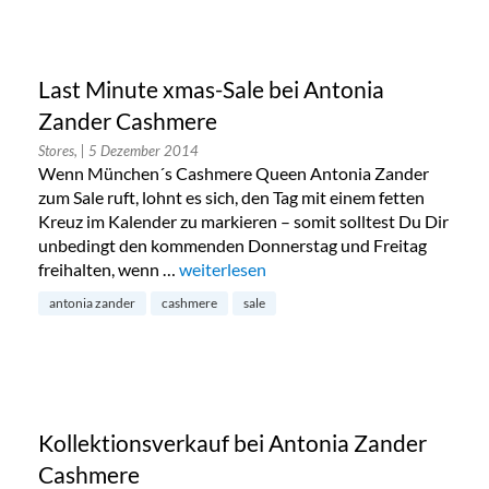
Last Minute xmas-Sale bei Antonia
Zander Cashmere
Stores,
| 5 Dezember 2014
Wenn München´s Cashmere Queen Antonia Zander
zum Sale ruft, lohnt es sich, den Tag mit einem fetten
Kreuz im Kalender zu markieren – somit solltest Du Dir
unbedingt den kommenden Donnerstag und Freitag
freihalten, wenn …
„Last Minute xmas-Sale bei Antonia Zan
weiterlesen
antonia zander
cashmere
sale
Kollektionsverkauf bei Antonia Zander
Cashmere