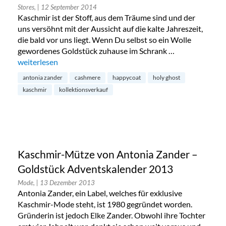
Stores,
| 12 September 2014
Kaschmir ist der Stoff, aus dem Träume sind und der
uns versöhnt mit der Aussicht auf die kalte Jahreszeit,
die bald vor uns liegt. Wenn Du selbst so ein Wolle
gewordenes Goldstück zuhause im Schrank …
„Kollektionsverkauf bei Antonia Zander Cashmere“
weiterlesen
antonia zander
cashmere
happycoat
holy ghost
kaschmir
kollektionsverkauf
Kaschmir-Mütze von Antonia Zander –
Goldstück Adventskalender 2013
Mode,
| 13 Dezember 2013
Antonia Zander, ein Label, welches für exklusive
Kaschmir-Mode steht, ist 1980 gegründet worden.
Gründerin ist jedoch Elke Zander. Obwohl ihre Tochter