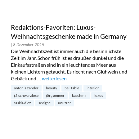
Redaktions-Favoriten: Luxus-
Weihnachtsgeschenke made in Germany
| 8 Dezember 2015
Die Weihnachtszeit ist immer auch die besinnlichste
Zeit im Jahr. Schon früh ist es draußen dunkel und die
Einkaufsstraßen sind in ein leuchtendes Meer aus
kleinen Lichtern getaucht. Es riecht nach Glühwein und
Gebäck und …
„Redaktions-Favoriten: Luxus-Weihnachtsge
weiterlesen
antonia zander
beauty
bell table
interior
j.f. schwarzlose
jörg ammer
kaschmir
luxus
saskia diez
sévigné
unützer