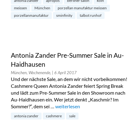
antonia zander
apropos
berliner salon
köln
meissen
München
porzellan manufaktur meissen
porzellanmanufaktur
sminfinity
talbot runhof
Antonia Zander Pre-Summer Sale in Au-
Haidhausen
München, Wochenende,
| 6 April 2017
Und der nächste Sale, an dem wir nicht vorbeikommen!
Cashmere Queen Antonia Zander feiert Spring Break
und lädt zum Pre-Summer Sale in den Showroom nach
Au-Haidhausen ein. Wer jetzt denkt „Kaschmir? Im
Sommer?“, dem sei …
„Antonia Zander Pre-Summer Sale in 
weiterlesen
antonia zander
cashmere
sale