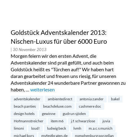
Goldstück Adventskalender 2013:
Nischen-Luxus für über 6000 Euro
| 30 November 2013
Morgen feiern wir den ersten Advent, die
Adventskalender sind prall gefüllt, und auch beim
Goldstück heißt es "Türchen auf!" Wir haben hart
daran gearbeitet und freuen uns riesig, für unseren
Adventskalender 24 wunderbare Partner gewonnen zu
haben, …
„Goldstück Adventskalender 2013: Nischen-Luxus 
weiterlesen
adventskalender
ambientedirect
antonia zander
bakel
beach panties
beachdeluxe.com
cashmere doc
design hotels
gewinne
gudrun sjöden
Hofmannstreicher
item m6
j.f. schwarzlose
juvia
limoni
loud!
ludwig beck
lvmh
m.a.c.s munich
michael kors
myfestbraten.de
nymphenburg porzellan