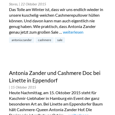
Stores,
| 22 Oktober 2015
Das Tolle am Winter ist, dass wir uns endlich wieder in
unsere kuschelig-weichen Cashmerepullover hüllen
können. Und davon kann man auch eigentlich nie
genug haben. Wie praktisch, dass Antonia Zander
genau jetzt zum großen Sale …
„Kollektionsverkauf bei Ant
weiterlesen
antonia zander
cashmere
sale
Antonia Zander und Cashmere Doc bei
Linette in Eppendorf
| 15 Oktober 2015
Heute Nachmittag, am 15. Oktober 2015 steht für
Kaschmir-Liebhaber in Hamburg ein Event der ganz
besonderen Art an. Bei Linette am Eppendorfer Baum
hält Cashmere-Queen Antonia Zander Hof. Die