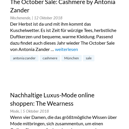
The October Sale: Cashmere by Antonia
Zander
Wochenende,
| 12 Oktober 2018
Der Herbst ist da und mit ihm kommt das
Kuschelwetter. Es ist Zeit für würzige Tees, herbstliche
Duftkerzen und bequeme, warme Kleidung. Passend
dazu findet auch dieses Jahr wieder The October Sale
von Antonia Zander …
„The October Sale: Cashmere by Ant
weiterlesen
antonia zander
cashmere
München
sale
Nachhaltige Luxus-Mode online
shoppen: The Wearness
Mode,
| 5 Oktober 2018
Wenn vier Damen, die das größtmögliche Wissen über
Mode mitbringen, sich zusammentun, um einen