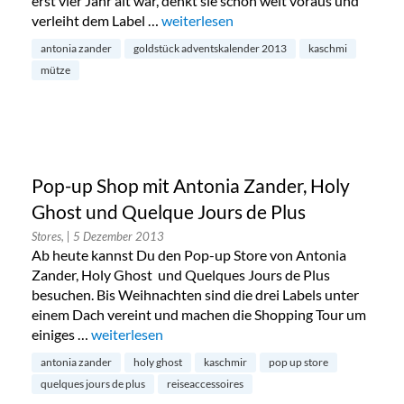
erst vier Jahr alt war, denkt sie schon weit voraus und
verleiht dem Label …
„Kaschmir-Mütze von Antonia Zander 
weiterlesen
antonia zander
goldstück adventskalender 2013
kaschmi
mütze
Pop-up Shop mit Antonia Zander, Holy
Ghost und Quelque Jours de Plus
Stores,
| 5 Dezember 2013
Ab heute kannst Du den Pop-up Store von Antonia
Zander, Holy Ghost und Quelques Jours de Plus
besuchen. Bis Weihnachten sind die drei Labels unter
einem Dach vereint und machen die Shopping Tour um
einiges …
„Pop-up Shop mit Antonia Zander, Holy Ghost und
weiterlesen
antonia zander
holy ghost
kaschmir
pop up store
quelques jours de plus
reiseaccessoires