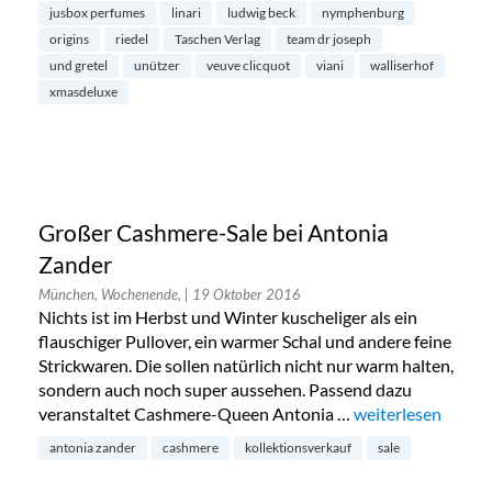
jusbox perfumes
linari
ludwig beck
nymphenburg
origins
riedel
Taschen Verlag
team dr joseph
und gretel
unützer
veuve clicquot
viani
walliserhof
xmasdeluxe
Großer Cashmere-Sale bei Antonia
Zander
München, Wochenende,
| 19 Oktober 2016
Nichts ist im Herbst und Winter kuscheliger als ein
flauschiger Pullover, ein warmer Schal und andere feine
Strickwaren. Die sollen natürlich nicht nur warm halten,
sondern auch noch super aussehen. Passend dazu
veranstaltet Cashmere-Queen Antonia …
„Großer Cashmere
weiterlesen
antonia zander
cashmere
kollektionsverkauf
sale