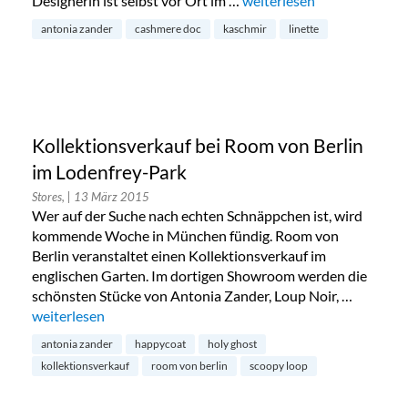
Designerin ist selbst vor Ort im …
„Antonia Zander und Cash
weiterlesen
antonia zander
cashmere doc
kaschmir
linette
Kollektionsverkauf bei Room von Berlin
im Lodenfrey-Park
Stores,
| 13 März 2015
Wer auf der Suche nach echten Schnäppchen ist, wird
kommende Woche in München fündig. Room von
Berlin veranstaltet einen Kollektionsverkauf im
englischen Garten. Im dortigen Showroom werden die
schönsten Stücke von Antonia Zander, Loup Noir, …
„Kollektionsverkauf bei Room von Berlin im Lodenfrey-Park
weiterlesen
antonia zander
happycoat
holy ghost
kollektionsverkauf
room von berlin
scoopy loop