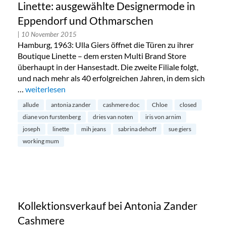
Linette: ausgewählte Designermode in
Eppendorf und Othmarschen
| 10 November 2015
Hamburg, 1963: Ulla Giers öffnet die Türen zu ihrer
Boutique Linette – dem ersten Multi Brand Store
überhaupt in der Hansestadt. Die zweite Filiale folgt,
und nach mehr als 40 erfolgreichen Jahren, in dem sich
…
„Linette: ausgewählte Designermode in Eppendorf und O
weiterlesen
allude
antonia zander
cashmere doc
Chloe
closed
diane von furstenberg
dries van noten
iris von arnim
joseph
linette
mih jeans
sabrina dehoff
sue giers
working mum
Kollektionsverkauf bei Antonia Zander
Cashmere