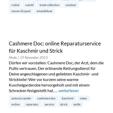
rodial
roeckl
treat collection
unützer
veuve clicquot
xmasdeluxe
Cashmere Doc: online Reparaturservice
für Kaschmir und Strick
Mode,
| 19 November 2013
Dürfen wir vorstellen: Cashmere Doc, der Arzt, dem die
Pullis vertrauen. Der erlösende Rettungsdienst für
Deine angeschlagenen und geliebten Kaschmir- und
Strickteile! Wer vor kurzem seine warme
Kuschelgarderobe hervorgeholt und mit einem
Schrecken festgestellt hat, …
„Cashmere Doc: online Reparatu
weiterlesen
antonia zander
cashmere doc
kaschmir
natur
online
reparatur
service
strick
wolle