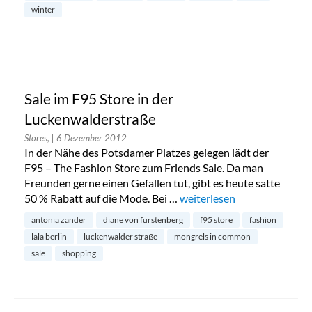
winter
Sale im F95 Store in der
Luckenwalderstraße
Stores,
| 6 Dezember 2012
In der Nähe des Potsdamer Platzes gelegen lädt der
F95 – The Fashion Store zum Friends Sale. Da man
Freunden gerne einen Gefallen tut, gibt es heute satte
50 % Rabatt auf die Mode. Bei …
„Sale im F95 Store in der L
weiterlesen
antonia zander
diane von furstenberg
f95 store
fashion
lala berlin
luckenwalder straße
mongrels in common
sale
shopping