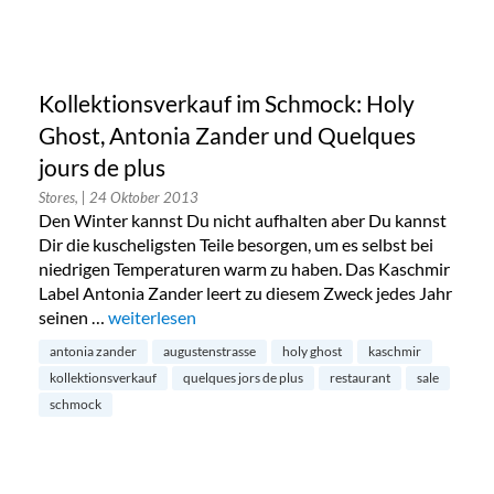
Kollektionsverkauf im Schmock: Holy
Ghost, Antonia Zander und Quelques
jours de plus
Stores,
| 24 Oktober 2013
Den Winter kannst Du nicht aufhalten aber Du kannst
Dir die kuscheligsten Teile besorgen, um es selbst bei
niedrigen Temperaturen warm zu haben. Das Kaschmir
Label Antonia Zander leert zu diesem Zweck jedes Jahr
seinen …
„Kollektionsverkauf im Schmock: Holy Ghost, Anto
weiterlesen
antonia zander
augustenstrasse
holy ghost
kaschmir
kollektionsverkauf
quelques jors de plus
restaurant
sale
schmock