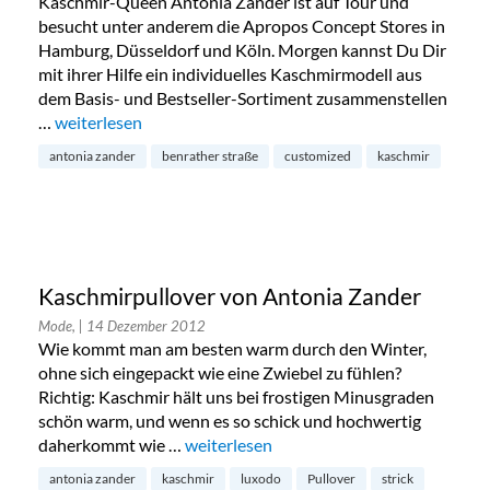
Kaschmir-Queen Antonia Zander ist auf Tour und
besucht unter anderem die Apropos Concept Stores in
Hamburg, Düsseldorf und Köln. Morgen kannst Du Dir
mit ihrer Hilfe ein individuelles Kaschmirmodell aus
dem Basis- und Bestseller-Sortiment zusammenstellen
…
„Antonia Zander Customized Cashmere Day im Apropos –
weiterlesen
antonia zander
benrather straße
customized
kaschmir
Kaschmirpullover von Antonia Zander
Mode,
| 14 Dezember 2012
Wie kommt man am besten warm durch den Winter,
ohne sich eingepackt wie eine Zwiebel zu fühlen?
Richtig: Kaschmir hält uns bei frostigen Minusgraden
schön warm, und wenn es so schick und hochwertig
daherkommt wie …
„Kaschmirpullover von Antonia Zander“
weiterlesen
antonia zander
kaschmir
luxodo
Pullover
strick