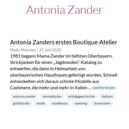
Antonia Zander
Antonia Zanders erstes Boutique-Atelier
Mode, München,
| 25 Juni 2020
1981 begann Mama Zander im tiefsten Oberbayern,
Strickjacken für einen „Jagdmoden“-Katalog zu
entwerfen, die dann in Heimarbeit von
oberbayerischen Hausfrauen gefertigt wurden. Schnell
entwickelten sich daraus schicke Modelle aus
Cashmere, die mehr und mehr in Italien …
„Antonia Zanders 
weiterlesen
antonia zander
einzelstücke
erfolgsgeschichte
fashion
goldstücke
mode
modehaus
opening
showroom