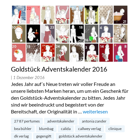
Goldstück Adventskalender 2016
| 1 Dezember 2016
Jedes Jahr auf´s Neue treten wir voller Freude an
unsere liebsten Marken heran, um um ein Geschenk für
den Goldstück-Adventskalender zu bitten. Jedes Jahr
sind wir beeindruckt und begeistert von der
Bereitschaft, der Originalität in …
„Goldstück Adventskalend
weiterlesen
27 87 perfumes
adventskalender
antonia zander
bea bühler
blumbag
calida
callwey verlag
clinique
dk verlag
gegengift
goldstück adventskalender