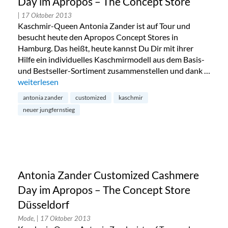
Day im Apropos – The Concept Store
| 17 Oktober 2013
Kaschmir-Queen Antonia Zander ist auf Tour und
besucht heute den Apropos Concept Stores in
Hamburg. Das heißt, heute kannst Du Dir mit ihrer
Hilfe ein individuelles Kaschmirmodell aus dem Basis-
und Bestseller-Sortiment zusammenstellen und dank …
„Antonia Zander Customized Cashmere Day im Apropos – T
weiterlesen
antonia zander
customized
kaschmir
neuer jungfernstieg
Antonia Zander Customized Cashmere
Day im Apropos – The Concept Store
Düsseldorf
Mode,
| 17 Oktober 2013