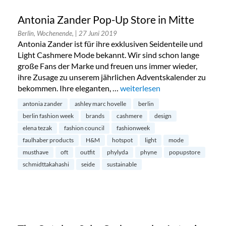
Antonia Zander Pop-Up Store in Mitte
Berlin, Wochenende,
| 27 Juni 2019
Antonia Zander ist für ihre exklusiven Seidenteile und
Light Cashmere Mode bekannt. Wir sind schon lange
große Fans der Marke und freuen uns immer wieder,
ihre Zusage zu unserem jährlichen Adventskalender zu
bekommen. Ihre eleganten, …
„Antonia Zander Pop-Up Store
weiterlesen
antonia zander
ashley marc hovelle
berlin
berlin fashion week
brands
cashmere
design
elena tezak
fashion council
fashionweek
faulhaber products
H&M
hotspot
light
mode
musthave
oft
outfit
phylyda
phyne
popupstore
schmidttakahashi
seide
sustainable