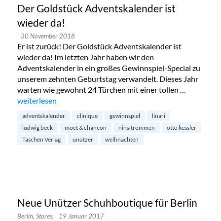
Der Goldstück Adventskalender ist
wieder da!
| 30 November 2018
Er ist zurück! Der Goldstück Adventskalender ist
wieder da! Im letzten Jahr haben wir den
Adventskalender in ein großes Gewinnspiel-Special zu
unserem zehnten Geburtstag verwandelt. Dieses Jahr
warten wie gewohnt 24 Türchen mit einer tollen …
„Der Goldstück Adventskalender ist wieder da!“
weiterlesen
adventskalender
clinique
gewinnspiel
linari
ludwig beck
moet & chancon
nina trommen
otto kessler
Taschen Verlag
unützer
weihnachten
Neue Unützer Schuhboutique für Berlin
Berlin, Stores,
| 19 Januar 2017