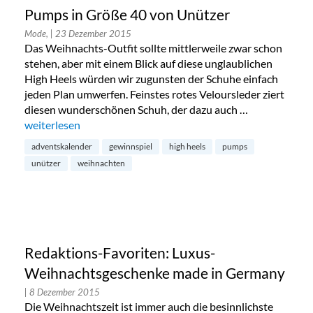
Pumps in Größe 40 von Unützer
Mode,
| 23 Dezember 2015
Das Weihnachts-Outfit sollte mittlerweile zwar schon
stehen, aber mit einem Blick auf diese unglaublichen
High Heels würden wir zugunsten der Schuhe einfach
jeden Plan umwerfen. Feinstes rotes Veloursleder ziert
diesen wunderschönen Schuh, der dazu auch …
„Adventskalender 2015: Rote Christmas Pumps in Größe 40
weiterlesen
adventskalender
gewinnspiel
high heels
pumps
unützer
weihnachten
Redaktions-Favoriten: Luxus-
Weihnachtsgeschenke made in Germany
| 8 Dezember 2015
Die Weihnachtszeit ist immer auch die besinnlichste