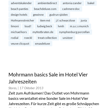
adventskalender
ambientedirect
antonia zander
bakel
beach panties
beachdeluxe.com
cashmere doc
design hotels
gewinne
gudrun sjöden
Hofmannstreicher
item m6
j.f. schwarzlose
juvia
limoni
loud!
ludwig beck
lvmh
m.a.c.s munich
michael kors
myfestbraten.de
nymphenburg porzellan
rodial
roeckl
treat collection
unützer
veuve clicquot
xmasdeluxe
Mohrmann basics Sale im Hotel Vier
Jahreszeiten
Stores,
| 17 Oktober 2013
Zeit zum Aufräumen! Das Outlet von Mohrmann
basics verantaltet eine Sonder Sale im Hotel Vier
Jahreszeiten. Für kurze Zeit gibt es große Schnäppchen