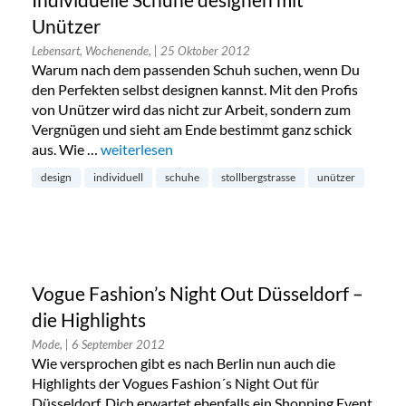
Individuelle Schuhe designen mit
Unützer
Lebensart, Wochenende,
| 25 Oktober 2012
Warum nach dem passenden Schuh suchen, wenn Du
den Perfekten selbst designen kannst. Mit den Profis
von Unützer wird das nicht zur Arbeit, sondern zum
Vergnügen und sieht am Ende bestimmt ganz schick
aus. Wie …
„Individuelle Schuhe designen mit Unützer“
weiterlesen
design
individuell
schuhe
stollbergstrasse
unützer
Vogue Fashion’s Night Out Düsseldorf –
die Highlights
Mode,
| 6 September 2012
Wie versprochen gibt es nach Berlin nun auch die
Highlights der Vogues Fashion´s Night Out für
Düsseldorf. Dich erwartet ebenfalls ein Shopping Event