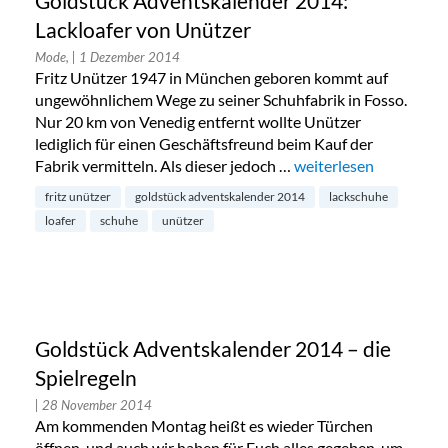
Goldstück Adventskalender 2014:
Lackloafer von Unützer
Mode,
| 1 Dezember 2014
Fritz Unützer 1947 in München geboren kommt auf
ungewöhnlichem Wege zu seiner Schuhfabrik in Fosso.
Nur 20 km von Venedig entfernt wollte Unützer
lediglich für einen Geschäftsfreund beim Kauf der
Fabrik vermitteln. Als dieser jedoch …
„Goldstück Adventskal
weiterlesen
fritz unützer
goldstück adventskalender 2014
lackschuhe
loafer
schuhe
unützer
Goldstück Adventskalender 2014 – die
Spielregeln
| 28 November 2014
Am kommenden Montag heißt es wieder Türchen
öffnen, und auch wir haben für Euch alles gegeben, um