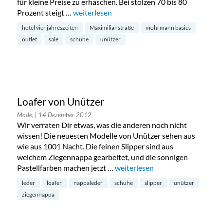
für kleine Preise zu erhaschen. Bei stolzen 70 bis 80
Prozent steigt …
„Mohrmann basics Sale im Hotel Vier Jahre
weiterlesen
hotel vier jahreszeiten
Maximilianstraße
mohrmann basics
outlet
sale
schuhe
unützer
Loafer von Unützer
Mode,
| 14 Dezember 2012
Wir verraten Dir etwas, was die anderen noch nicht
wissen! Die neuesten Modelle von Unützer sehen aus
wie aus 1001 Nacht. Die feinen Slipper sind aus
weichem Ziegennappa gearbeitet, und die sonnigen
Pastellfarben machen jetzt …
„Loafer von Unützer“
weiterlesen
leder
loafer
nappaleder
schuhe
slipper
unützer
ziegennappa