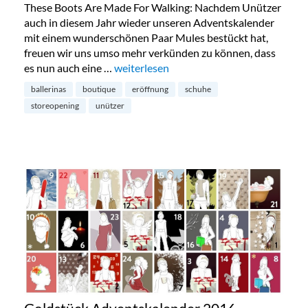
These Boots Are Made For Walking: Nachdem Unützer
auch in diesem Jahr wieder unseren Adventskalender
mit einem wunderschönen Paar Mules bestückt hat,
freuen wir uns umso mehr verkünden zu können, dass
es nun auch eine …
„Neue Unützer Schuhboutique für Berlin
weiterlesen
ballerinas
boutique
eröffnung
schuhe
storeopening
unützer