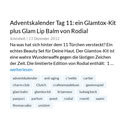
Adventskalender Tag 11: ein Glamtox-Kit
plus Glam Lip Balm von Rodial
Schönheit,
| 11 Dezember 2012
Na was hat sich hinter dem 11 Türchen versteckt? Ein
echtes Beauty Set für Deine Haut. Der Glamtox-Kit ist
eine wahre Wunderwaffe gegen die lästigen Zeichen
der Zeit. Die limitierte Edition von Rodial enthält: 1 …
„Adventskalender Tag 11: ein Glamtox-Kit plus Glam Lip Bal
weiterlesen
adventskalender
anti-aging
c'ivette
cartier
charm club
Clutch
craftsxmasdeluxe
gewinnspiel
glam balm
glamtox kit
le tanneur
ludwig beck
panpuri
parfum
qvest
rodial
roeckl
saami
thomas sabo
unützer