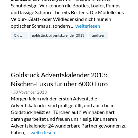
Schuhdesign. Wir kennen die Booties, Loafer, Pumps
und lässige Schnürer bereits Bestens. Die Modelle aus
Velour-, Glatt- oder Wildleder sind nicht nur ein
optischer Schmaus, sondern …
„Clutch von Unützer – Golds
weiterlesen
Clutch
goldstück adventskalender 2013
unützer
Goldstück Adventskalender 2013:
Nischen-Luxus für über 6000 Euro
| 30 November 2013
Morgen feiern wir den ersten Advent, die
Adventskalender sind prall gefüllt, und auch beim
Goldstück heißt es "Türchen auf!" Wir haben hart
daran gearbeitet und freuen uns riesig, für unseren
Adventskalender 24 wunderbare Partner gewonnen zu
haben, …
„Goldstück Adventskalender 2013: Nischen-Luxus 
weiterlesen