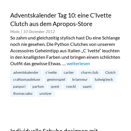
Adventskalender Tag 10: eine C’Ivette
Clutch aus dem Apropos-Store
Mode,
| 10 Dezember 2012
So zahm und gleichzeitig stylisch hast Du eine Schlange
noch nie gesehen. Die Python Clutches von unserem
Accessoires Geheimtipp aus Italien „C´Ivette“ leuchten
in den knalligsten Farben und bringen einem schlichten
Outfit das gewisse Etwas. …
„Adventskalender Tag 10: eine 
weiterlesen
adventskalender
c'ivette
cartier
charm club
Clutch
craftsxmasdeluxe
gewinnspiel
le tanneur
ludwig beck
panpuri
parfum
qvest
roeckl
saami
thomas sabo
unützer