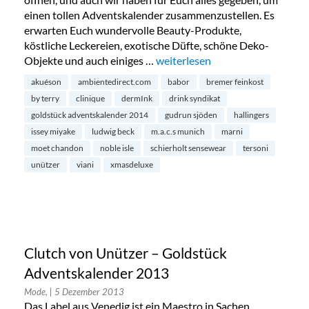
einen tollen Adventskalender zusammenzustellen. Es
erwarten Euch wundervolle Beauty-Produkte,
köstliche Leckereien, exotische Düfte, schöne Deko-
Objekte und auch einiges …
„Goldstück Adventskalender 2014
weiterlesen
akuéson
ambientedirect.com
babor
bremer feinkost
by terry
clinique
dermInk
drink syndikat
goldstück adventskalender 2014
gudrun sjöden
hallingers
issey miyake
ludwig beck
m.a.c.s munich
marni
moet chandon
noble isle
schierholt sensewear
tersoni
unützer
viani
xmasdeluxe
Clutch von Unützer – Goldstück
Adventskalender 2013
Mode,
| 5 Dezember 2013
Das Label aus Venedig ist ein Maestro in Sachen