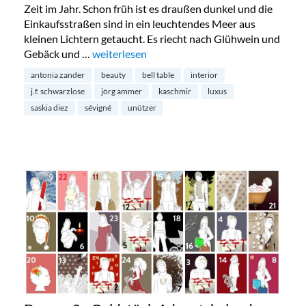
Zeit im Jahr. Schon früh ist es draußen dunkel und die
Einkaufsstraßen sind in ein leuchtendes Meer aus
kleinen Lichtern getaucht. Es riecht nach Glühwein und
Gebäck und …
„Redaktions-Favoriten: Luxus-Weihnachtsge
weiterlesen
antonia zander
beauty
bell table
interior
j.f. schwarzlose
jörg ammer
kaschmir
luxus
saskia diez
sévigné
unützer