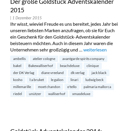
Der große Goldstück Adventskalender
2015
| 1 Dezember 2015
Ihr wisst, wieviel Freude es uns bereitet, jedes Jahr bei
unseren liebsten Marken anzufragen, ob sie für Euch
ein Geschenk für den Goldstück-Adventskalender
beisteuern möchten. Auch in diesem Jahr waren die
Unternehmen sehr großzügig und …
„Der große Goldstück 
weiterlesen
ambellis
atelier cologne
avantgarde spirits company
bakel
Bakewalliserhof
beachdeluxe
clinique
der DK Verlag
diane vreeland
dk verlag
jack black
kosho
l:a bruket
le galion
linari
ludwig beck
millemarille
moet chandon
o'tello
palmaria mallorca
riedel
unützer
walliserhof
xmasdeluxe