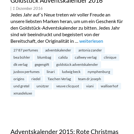
Goldstück Adventskalender 2016
| 1 Dezember 2016
Jedes Jahr auf´s Neue treten wir voller Freude an
unsere liebsten Marken heran, um um ein Geschenk für
den Goldstück-Adventskalender zu bitten. Jedes Jahr
sind wir beeindruckt und begeistert von der
Bereitschaft, der Originalität in …
„Goldstück Adventskalend
weiterlesen
27 87 perfumes
adventskalender
antonia zander
bea bühler
blumbag
calida
callwey verlag
clinique
dk verlag
gegengift
goldstück adventskalender
jusbox perfumes
linari
ludwig beck
nymphenburg
origins
riedel
Taschen Verlag
team dr joseph
und gretel
unützer
veuve clicquot
viani
walliserhof
xmasdeluxe
Adventskalender 2015: Rote Christmas