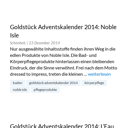
Goldstück Adventskalender 2014: Noble
Isle
Schönheit,
| 23 Dezember 2014
Nur ausgewählte Inhaltsstoffe finden ihren Weg in die
edlen Produkte von Noble Isle. Die Bad- und
Körperpflegeprodukte hinterlassen einen bleibenden
Eindruck, der die Sinne verwöhnt. Frei nach dem Motto
dressed to impress, treten die kleinen …
„Goldstück Adventsk
weiterlesen
baden
goldstück adventskalender 2014
körperpflege
noble isle
pflegeprodukte
Goldstück Adventskalender 2014: L’Eau