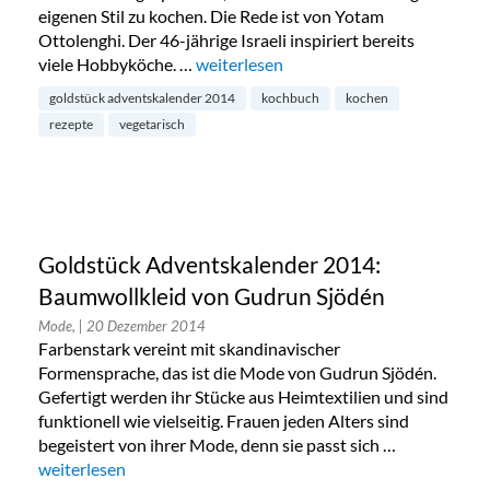
eigenen Stil zu kochen. Die Rede ist von Yotam
Ottolenghi. Der 46-jährige Israeli inspiriert bereits
viele Hobbyköche. …
„Goldstück Adventskalender 2014: Ko
weiterlesen
goldstück adventskalender 2014
kochbuch
kochen
rezepte
vegetarisch
Goldstück Adventskalender 2014:
Baumwollkleid von Gudrun Sjödén
Mode,
| 20 Dezember 2014
Farbenstark vereint mit skandinavischer
Formensprache, das ist die Mode von Gudrun Sjödén.
Gefertigt werden ihr Stücke aus Heimtextilien und sind
funktionell wie vielseitig. Frauen jeden Alters sind
begeistert von ihrer Mode, denn sie passt sich …
„Goldstück Adventskalender 2014: Baumwollkleid von Gudr
weiterlesen