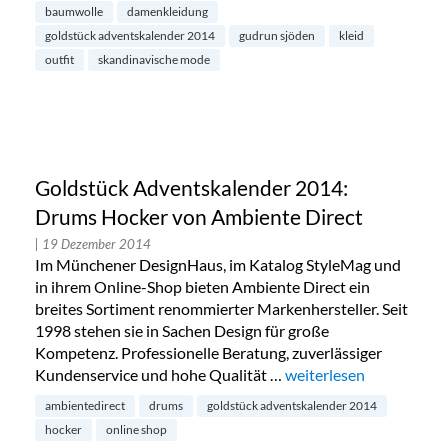
baumwolle
damenkleidung
goldstück adventskalender 2014
gudrun sjöden
kleid
outfit
skandinavische mode
Goldstück Adventskalender 2014:
Drums Hocker von Ambiente Direct
| 19 Dezember 2014
Im Münchener DesignHaus, im Katalog StyleMag und
in ihrem Online-Shop bieten Ambiente Direct ein
breites Sortiment renommierter Markenhersteller. Seit
1998 stehen sie in Sachen Design für große
Kompetenz. Professionelle Beratung, zuverlässiger
Kundenservice und hohe Qualität …
„Goldstück Adventskal
weiterlesen
ambientedirect
drums
goldstück adventskalender 2014
hocker
online shop