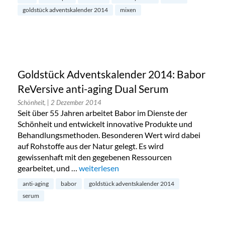
goldstück adventskalender 2014
mixen
Goldstück Adventskalender 2014: Babor
ReVersive anti-aging Dual Serum
Schönheit,
| 2 Dezember 2014
Seit über 55 Jahren arbeitet Babor im Dienste der
Schönheit und entwickelt innovative Produkte und
Behandlungsmethoden. Besonderen Wert wird dabei
auf Rohstoffe aus der Natur gelegt. Es wird
gewissenhaft mit den gegebenen Ressourcen
gearbeitet, und …
„Goldstück Adventskalender 2014: Babor 
weiterlesen
anti-aging
babor
goldstück adventskalender 2014
serum