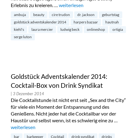
Erlebnis zu kreieren. …
„Goldstück Adventskalender 2014: L
weiterlesen
ambuja
beauty
cire trudon
dr. jackson
geburtstag
goldstück adventskalender 2014
harpers bazaar
hautnah
kiehl's
laura mercier
ludwig beck
onlineshop
ortigia
serge luton
Goldstück Adventskalender 2014:
Cocktail-Box von Drink Syndikat
| 3 Dezember 2014
Die Cocktailstunde ist nicht erst seit „Sex and the City“
für viele ein Moment der Entspannung und des
Genießens. Nicht jeder hat die Cocktailbar vor der
Haustür und selbst wenn, ist es schwierig eine zu …
„Goldstück Adventskalender 2014: Cocktail-Box von Drink 
weiterlesen
bar
barkeeper
Cocktail
drink syndikat
drinks