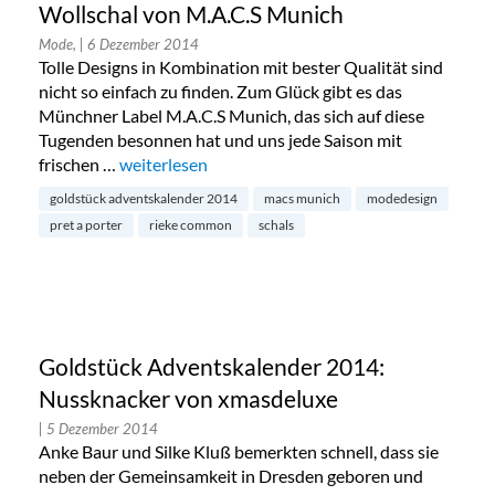
Wollschal von M.A.C.S Munich
Mode,
| 6 Dezember 2014
Tolle Designs in Kombination mit bester Qualität sind
nicht so einfach zu finden. Zum Glück gibt es das
Münchner Label M.A.C.S Munich, das sich auf diese
Tugenden besonnen hat und uns jede Saison mit
frischen …
„Goldstück Adventskalender 2014: Wollschal vo
weiterlesen
goldstück adventskalender 2014
macs munich
modedesign
pret a porter
rieke common
schals
Goldstück Adventskalender 2014:
Nussknacker von xmasdeluxe
| 5 Dezember 2014
Anke Baur und Silke Kluß bemerkten schnell, dass sie
neben der Gemeinsamkeit in Dresden geboren und