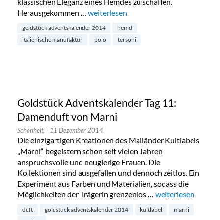
klassischen Eleganz eines Hemdes zu schaffen.
Herausgekommen …
„Goldstück Adventskalender 2014: Shir
weiterlesen
goldstück adventskalender 2014
hemd
italienische manufaktur
polo
tersoni
Goldstück Adventskalender Tag 11:
Damenduft von Marni
Schönheit,
| 11 Dezember 2014
Die einzigartigen Kreationen des Mailänder Kultlabels
„Marni“ begeistern schon seit vielen Jahren
anspruchsvolle und neugierige Frauen. Die
Kollektionen sind ausgefallen und dennoch zeitlos. Ein
Experiment aus Farben und Materialien, sodass die
Möglichkeiten der Trägerin grenzenlos …
„Goldstück Advent
weiterlesen
duft
goldstück adventskalender 2014
kultlabel
marni