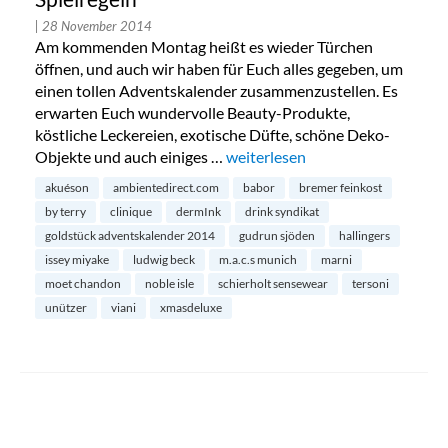
| 28 November 2014
Am kommenden Montag heißt es wieder Türchen
öffnen, und auch wir haben für Euch alles gegeben, um
einen tollen Adventskalender zusammenzustellen. Es
erwarten Euch wundervolle Beauty-Produkte,
köstliche Leckereien, exotische Düfte, schöne Deko-
Objekte und auch einiges …
„Goldstück Adventskalender 2014
weiterlesen
akuéson
ambientedirect.com
babor
bremer feinkost
by terry
clinique
dermInk
drink syndikat
goldstück adventskalender 2014
gudrun sjöden
hallingers
issey miyake
ludwig beck
m.a.c.s munich
marni
moet chandon
noble isle
schierholt sensewear
tersoni
unützer
viani
xmasdeluxe