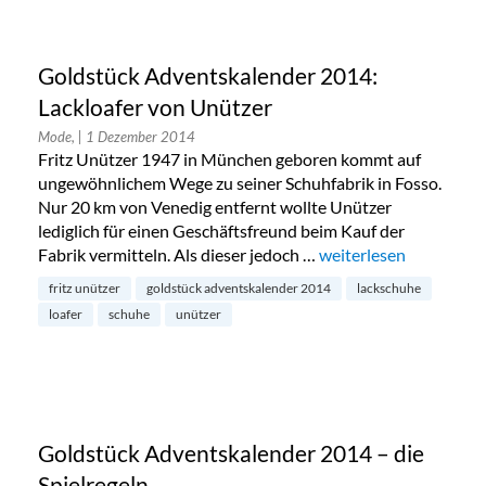
Goldstück Adventskalender 2014:
Lackloafer von Unützer
Mode,
| 1 Dezember 2014
Fritz Unützer 1947 in München geboren kommt auf
ungewöhnlichem Wege zu seiner Schuhfabrik in Fosso.
Nur 20 km von Venedig entfernt wollte Unützer
lediglich für einen Geschäftsfreund beim Kauf der
Fabrik vermitteln. Als dieser jedoch …
„Goldstück Adventskal
weiterlesen
fritz unützer
goldstück adventskalender 2014
lackschuhe
loafer
schuhe
unützer
Goldstück Adventskalender 2014 – die
Spielregeln