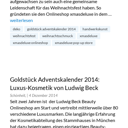
aufgewachsen zu sein auch eine gemeinsame
Leidenschaft für das Weihnachtsfest haben. So
gründeten sie den Onlineshop xmasdeluxe in dem …
„Goldstück Adventskalender 2014: Nussknacker von xmasd
weiterlesen
deko
goldstück adventskalender 2014
handwerkskunst
weihnachtsfest
weihnachtsschmuck
xmasdeluxe
xmasdeluxe onlineshop
xmasdeluxe pop-up store
Goldstück Adventskalender 2014:
Luxus-Kosmetik von Ludwig Beck
Schönheit,
| 4 Dezember 2014
Seit zwei Jahren ist der Ludwig Beck Beauty
Onlineshop am Start und vertreibt mittlerweile über 80
verschiedene Luxusmarken. Die langjährige Erfahrung
der Kosmetikabteilung des Stammhauses in München
hat dazu beigetragen, einen einzigartiges Beauty-