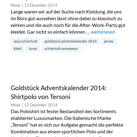
Mode,
| 13 Dezember 2014
Lange waren wir auf der Suche nach Kleidung, die uns
im Büro gut aussehen lässt ohne dabei zu klassisch zu
wirken und die auch noch für die After-Work-Party gut
kleidet. Gar nicht so einfach können …
„Goldstück Adventska
weiterlesen
anja schierholt
goldstück adventskalender 2014
jersey
kleid
lurex
schierholt sensewear
Goldstück Adventskalender 2014:
Shirtpolo von Tersoni
Mode,
| 12 Dezember 2014
Das Poloshirt ist fester Bestandteil des Sortiments
etablierter Luxusmarken. Die italienische Marke
„Tersoni“ hat es sich zur Aufgabe gemacht die perfekte
Kombination aus einem sportlichen Polo und der