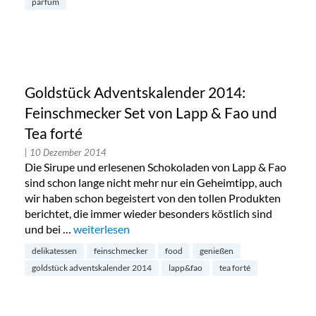
parfum
Goldstück Adventskalender 2014:
Feinschmecker Set von Lapp & Fao und
Tea forté
| 10 Dezember 2014
Die Sirupe und erlesenen Schokoladen von Lapp & Fao
sind schon lange nicht mehr nur ein Geheimtipp, auch
wir haben schon begeistert von den tollen Produkten
berichtet, die immer wieder besonders köstlich sind
und bei …
„Goldstück Adventskalender 2014: Feinschmecker 
weiterlesen
delikatessen
feinschmecker
food
genießen
goldstück adventskalender 2014
lapp&fao
tea forté