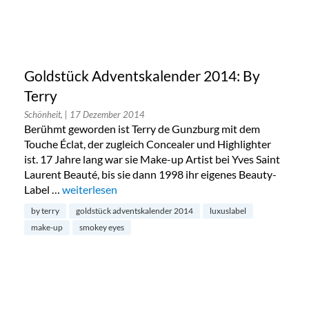
Goldstück Adventskalender 2014: By
Terry
Schönheit,
| 17 Dezember 2014
Berühmt geworden ist Terry de Gunzburg mit dem
Touche Éclat, der zugleich Concealer und Highlighter
ist. 17 Jahre lang war sie Make-up Artist bei Yves Saint
Laurent Beauté, bis sie dann 1998 ihr eigenes Beauty-
Label …
„Goldstück Adventskalender 2014: By Terry“
weiterlesen
by terry
goldstück adventskalender 2014
luxuslabel
make-up
smokey eyes