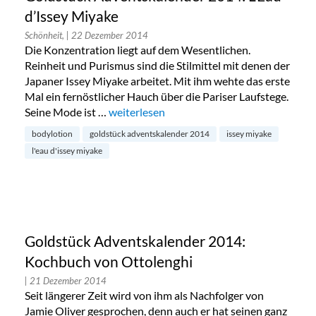
d’Issey Miyake
Schönheit,
| 22 Dezember 2014
Die Konzentration liegt auf dem Wesentlichen.
Reinheit und Purismus sind die Stilmittel mit denen der
Japaner Issey Miyake arbeitet. Mit ihm wehte das erste
Mal ein fernöstlicher Hauch über die Pariser Laufstege.
Seine Mode ist …
„Goldstück Adventskalender 2014: L’Eau d
weiterlesen
bodylotion
goldstück adventskalender 2014
issey miyake
l'eau d'issey miyake
Goldstück Adventskalender 2014:
Kochbuch von Ottolenghi
| 21 Dezember 2014
Seit längerer Zeit wird von ihm als Nachfolger von
Jamie Oliver gesprochen, denn auch er hat seinen ganz