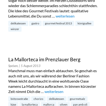
sogar noch besser weiter. Im Herzen Düsseldorfs wird
wieder das Schlemmerparadies schlechthin stattfinden.
Die Idee des Gourmet Festivals lautet: qualitative
Lebensmittel, die Du sonst …
„Gourmet Festival Düsseldorf 2
weiterlesen
delikatessen
gastro
gourmet festival 2013
königsallee
winzer
La Mallorteca im Prenzlauer Berg
Speisen,
| 5 August 2013
Manchmal muss man einfach abtauchen. So geschah es
auch mit uns, als wir während der Berliner Fashion
Week leicht durchlaucht in eine wohltuende Oase
namens La Mallorteca aufbrachen. In binnen kürzester
Zeit nimmt Dich die …
„La Mallorteca im Prenzlauer Berg“
weiterlesen
bötzowstraße
chorizo
delikatessen
gourmetsalz
käse
la mallorteca
mallorca
oliven
pan amb oli