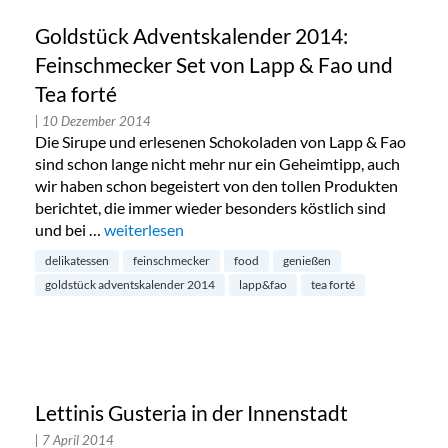
Goldstück Adventskalender 2014:
Feinschmecker Set von Lapp & Fao und
Tea forté
| 10 Dezember 2014
Die Sirupe und erlesenen Schokoladen von Lapp & Fao
sind schon lange nicht mehr nur ein Geheimtipp, auch
wir haben schon begeistert von den tollen Produkten
berichtet, die immer wieder besonders köstlich sind
und bei …
„Goldstück Adventskalender 2014: Feinschmecker 
weiterlesen
delikatessen
feinschmecker
food
genießen
goldstück adventskalender 2014
lapp&fao
tea forté
Lettinis Gusteria in der Innenstadt
| 7 April 2014