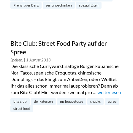
Prenzlauer Berg
serranoschinken
spezialitäten
Bite Club: Street Food Party auf der
Spree
Speisen,
| 1 August 2013
Die klassische Currywurst, saftige Burger, kubanische
Nori Tacos, spanische Croquetas, chinesische
Dumplings – das klingt zum Anbeißen, oder? Wolltet
Ihr das alles schon immer mal ausprobieren? Dann ab
zum Bite Club! Hier werden zweimal pro …
„Bite Club: Stree
weiterlesen
bite club
delikatessen
ms hoppetosse
snacks
spree
street food