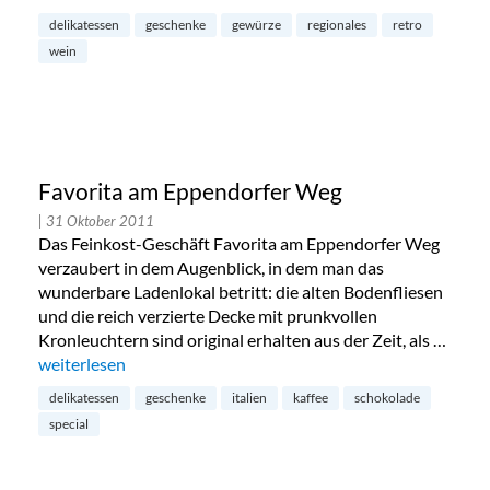
delikatessen
geschenke
gewürze
regionales
retro
wein
Favorita am Eppendorfer Weg
| 31 Oktober 2011
Das Feinkost-Geschäft Favorita am Eppendorfer Weg
verzaubert in dem Augenblick, in dem man das
wunderbare Ladenlokal betritt: die alten Bodenfliesen
und die reich verzierte Decke mit prunkvollen
Kronleuchtern sind original erhalten aus der Zeit, als …
„Favorita am Eppendorfer Weg“
weiterlesen
delikatessen
geschenke
italien
kaffee
schokolade
special