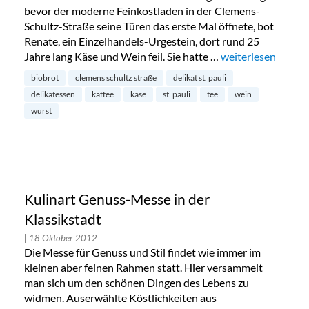
bevor der moderne Feinkostladen in der Clemens-
Schultz-Straße seine Türen das erste Mal öffnete, bot
Renate, ein Einzelhandels-Urgestein, dort rund 25
Jahre lang Käse und Wein feil. Sie hatte …
„Delikates auf St. P
weiterlesen
biobrot
clemens schultz straße
delikat st. pauli
delikatessen
kaffee
käse
st. pauli
tee
wein
wurst
Kulinart Genuss-Messe in der
Klassikstadt
| 18 Oktober 2012
Die Messe für Genuss und Stil findet wie immer im
kleinen aber feinen Rahmen statt. Hier versammelt
man sich um den schönen Dingen des Lebens zu
widmen. Auserwählte Köstlichkeiten aus