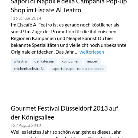
Sapori di Napoli e della Campania Pop-up
Shop im Eiscafè Al Teatro
| 16 Januar 2014
Im Eiscafè Al Teatro ist es gerade noch köstlicher als
sonst! Im Zuge der Promotion für die italienischen
Regionen Kampanien und Neapel kannst Du hier
bekannte Spezialitäten und vielleicht noch unbekannte
Originale entdecken. Das Jahr …
„Sapori di Napoli e della C
weiterlesen
al teatro
delikatessen
kampanien
neapel
reichenbachstraße
sapori di napoli e della campania
Gourmet Festival Düsseldorf 2013 auf
der Königsallee
| 22 August 2013
Weil es letztes Jahr so schön war, geht es dieses Jahr