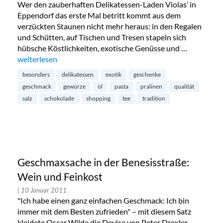
Wer den zauberhaften Delikatessen-Laden Violas’ in
Eppendorf das erste Mal betritt kommt aus dem
verzückten Staunen nicht mehr heraus: in den Regalen
und Schütten, auf Tischen und Tresen stapeln sich
hübsche Köstlichkeiten, exotische Genüsse und …
„Violas‘ Delikatessen in Eppendorf“
weiterlesen
besonders
delikatessen
exotik
geschenke
geschmack
gewürze
öl
pasta
pralinen
qualität
salz
schokolade
shopping
tee
tradition
Geschmaxsache in der Benesisstraße:
Wein und Feinkost
| 10 Januar 2011
"Ich habe einen ganz einfachen Geschmack: Ich bin
immer mit dem Besten zufrieden" – mit diesem Satz
kleidete Oscar Wilde die Devise von Peter Drexler