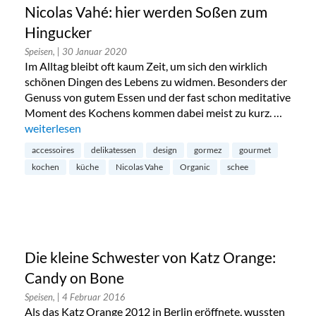
Nicolas Vahé: hier werden Soßen zum
Hingucker
Speisen,
| 30 Januar 2020
Im Alltag bleibt oft kaum Zeit, um sich den wirklich
schönen Dingen des Lebens zu widmen. Besonders der
Genuss von gutem Essen und der fast schon meditative
Moment des Kochens kommen dabei meist zu kurz. …
„Nicolas Vahé: hier werden Soßen zum Hingucker“
weiterlesen
accessoires
delikatessen
design
gormez
gourmet
kochen
küche
Nicolas Vahe
Organic
schee
Die kleine Schwester von Katz Orange:
Candy on Bone
Speisen,
| 4 Februar 2016
Als das Katz Orange 2012 in Berlin eröffnete, wussten