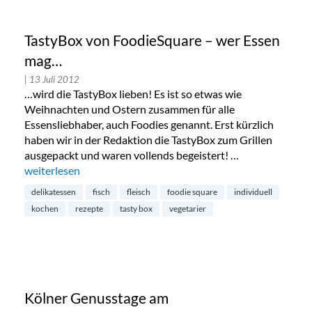
TastyBox von FoodieSquare – wer Essen
mag…
| 13 Juli 2012
…wird die TastyBox lieben! Es ist so etwas wie
Weihnachten und Ostern zusammen für alle
Essensliebhaber, auch Foodies genannt. Erst kürzlich
haben wir in der Redaktion die TastyBox zum Grillen
ausgepackt und waren vollends begeistert! …
„TastyBox von FoodieSquare – wer Essen mag…“
weiterlesen
delikatessen
fisch
fleisch
foodie square
individuell
kochen
rezepte
tasty box
vegetarier
Kölner Genusstage am