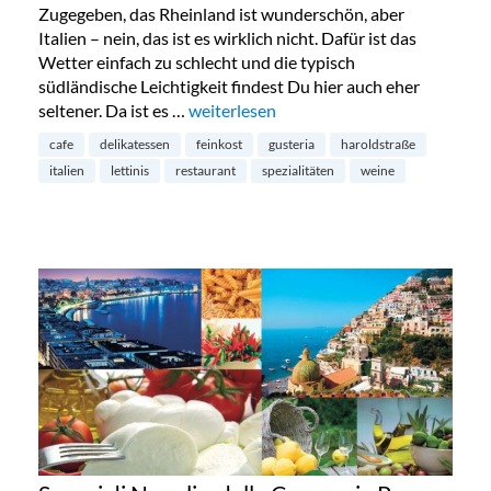
Zugegeben, das Rheinland ist wunderschön, aber
Italien – nein, das ist es wirklich nicht. Dafür ist das
Wetter einfach zu schlecht und die typisch
südländische Leichtigkeit findest Du hier auch eher
seltener. Da ist es …
„Lettinis Gusteria in der Innenstadt“
weiterlesen
cafe
delikatessen
feinkost
gusteria
haroldstraße
italien
lettinis
restaurant
spezialitäten
weine