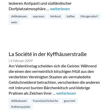
leckeren Antipasti und südländischer
Dorfplatzatmosphäre …
„Vini diretti in Müngersdorf: Wein 
weiterlesen
delikatessen
espresso
feinkost
kaffee
Müngersdorf
wein
La Société in der Kyffhäuserstraße
| 6 Februar 2009
Am Valentinstag scheiden sich die Geister. Während
die einen den vermeintlich kitschigen Müll aus den
verderbten Vereinigten Staaten als vermaledeite
Geldschneiderei betrachten, verschenken die anderen
mit Inbrunst bunten Bärchenkitsch und klebrige
Pralinen als Zeichen ihrer …
„La Société in der Kyffhäuserstr
weiterlesen
delikatessen
französische küche
gourmet
Rathenauplatz