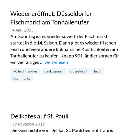
Wieder eröffnet: Düsseldorfer
Fischmarkt am Tonhallenufer
| 4 April 2013
Am Sonntag ist es wieder soweit, der Fischmarkt
startet in die 14. Saison. Dann gibt es wieder frischen
Fisch und viele andere kulinarische Köstlichkeiten am
Tonhallenufer zu kaufen. Knapp 90 Händler sorgen für
ein vielfältiges …
„Wieder eröffnet: Düsseldorfer Fischmarkt
weiterlesen
90 fischhändler
delikatessen
düsseldorf
fisch
fischmarkt
Delikates auf St. Pauli
| 19 November 2012
Die Geschichte von Delikat St. Pauli beginnt traurig: