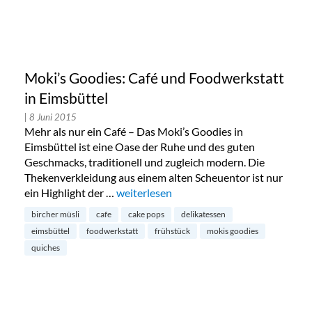
Moki’s Goodies: Café und Foodwerkstatt
in Eimsbüttel
| 8 Juni 2015
Mehr als nur ein Café – Das Moki’s Goodies in
Eimsbüttel ist eine Oase der Ruhe und des guten
Geschmacks, traditionell und zugleich modern. Die
Thekenverkleidung aus einem alten Scheuentor ist nur
ein Highlight der …
„Moki’s Goodies: Café und Foodwerkstatt
weiterlesen
bircher müsli
cafe
cake pops
delikatessen
eimsbüttel
foodwerkstatt
frühstück
mokis goodies
quiches