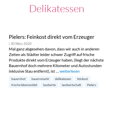
Delikatessen
Pielers: Feinkost direkt vom Erzeuger
| 30 März 2020
Mal ganz abgesehen davon, dass wir auch in anderen
Zeiten als Städter leider schwer Zugriff auf frische
Produkte direkt vom Erzeuger haben, (liegt der nächste
Bauernhof doch mehrere Kilometer und Autostunden
inklusive Stau entfernt), ist …
„Pielers: Feinkost direkt vom E
weiterlesen
bauernhof
bauernmarkt
delikatessen
feinkost
frische lebensmittel
landwirte
landwirtschaft
Pielers