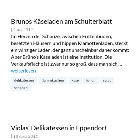
Brunos Käseladen am Schulterblatt
| 4 Juli 2011
Im Herzen der Schanze, zwischen Frittenbuden,
besetzten Häusern und hippen Klamottenläden, steckt
ein winziger Laden, der ganz unscheinbar daher kommt:
Aber Brüno’s Käseladen ist eine Institution. Die
Verkaufsfläche ist zwar nur so groß, dass man sich …
„Brunos Käseladen am Schulterblatt“
weiterlesen
delikatessen
flammkuchen
käse
lunch
salat
schanze
Violas‘ Delikatessen in Eppendorf
| 18 April 2011