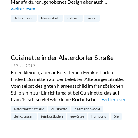
Manufakturen, gehobenes Design aber auch …
„Kulinart Genuss-Messe in der Klassikstadt“
weiterlesen
delikatessen
klassikstadt
kulinart
messe
Cuisinette in der Alsterdorfer Straße
| 19 Juli 2012
Einen kleinen, aber äußerst feinen Feinkostladen
findest Du mitten auf der belebten Alteburger Straße.
Vom selbst designten Namensschild im französischen
Stil bis hin zur Einrichtung ist bei Cuisinette, das auf
französisch so viel wie kleine Kochnische …
„Cuisinette in de
weiterlesen
alsterdorfer straße
cuisinette
dagmar nowicki
delikatessen
feinkostladen
gewürze
hamburg
öle