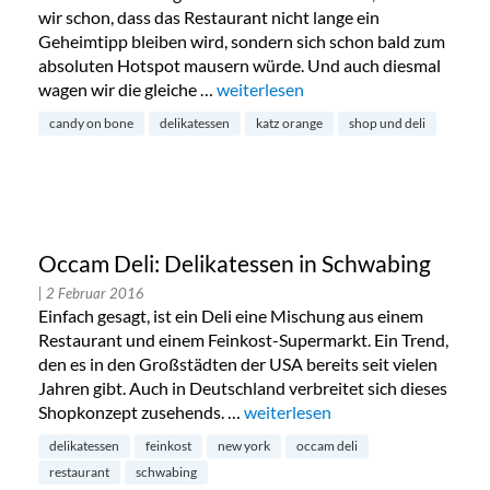
wir schon, dass das Restaurant nicht lange ein
Geheimtipp bleiben wird, sondern sich schon bald zum
absoluten Hotspot mausern würde. Und auch diesmal
wagen wir die gleiche …
„Die kleine Schwester von Katz Ora
weiterlesen
candy on bone
delikatessen
katz orange
shop und deli
Occam Deli: Delikatessen in Schwabing
| 2 Februar 2016
Einfach gesagt, ist ein Deli eine Mischung aus einem
Restaurant und einem Feinkost-Supermarkt. Ein Trend,
den es in den Großstädten der USA bereits seit vielen
Jahren gibt. Auch in Deutschland verbreitet sich dieses
Shopkonzept zusehends. …
„Occam Deli: Delikatessen in Sc
weiterlesen
delikatessen
feinkost
new york
occam deli
restaurant
schwabing