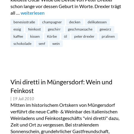
schon lange vor dessen Geburt in Worte. Drexler trägt
all …
„Geschmaxsache in der Benesisstraße: Wein und Feink
weiterlesen
benesisstraße
champagner
decken
delikatessen
essig
feinkost
geschirr
geschmaxsache
gewürz
kaffee
kissen
Körbe
öl
peter drexler
pralinen
schokolade
senf
wein
Vini diretti in Müngersdorf: Wein und
Feinkost
| 19 Juli 2010
Mitten im historischem Ortskern von Müngersdorf
verführt die neue Caffè- & Weinbar des italienischen
Weinladens und Feinkostgeschäfts "vini diretti" dazu,
Zeit und Ort zu vergessen. Bei strahlendem
Sonnenschein, grundehrlicher Gastfreundschaft,