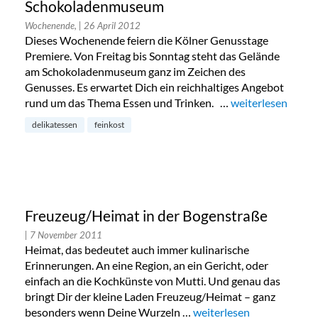
Schokoladenmuseum
Wochenende,
| 26 April 2012
Dieses Wochenende feiern die Kölner Genusstage
Premiere. Von Freitag bis Sonntag steht das Gelände
am Schokoladenmuseum ganz im Zeichen des
Genusses. Es erwartet Dich ein reichhaltiges Angebot
rund um das Thema Essen und Trinken. …
„Kölner Genusst
weiterlesen
delikatessen
feinkost
Freuzeug/Heimat in der Bogenstraße
| 7 November 2011
Heimat, das bedeutet auch immer kulinarische
Erinnerungen. An eine Region, an ein Gericht, oder
einfach an die Kochkünste von Mutti. Und genau das
bringt Dir der kleine Laden Freuzeug/Heimat – ganz
besonders wenn Deine Wurzeln …
„Freuzeug/Heimat in der
weiterlesen