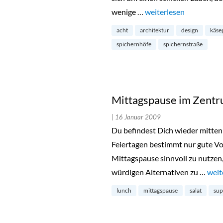
wenige …
„Restaurant Acht in de
weiterlesen
acht
architektur
design
käse
spichernhöfe
spichernstraße
Mittagspause im Zent
| 16 Januar 2009
Du befindest Dich wieder mitten
Feiertagen bestimmt nur gute V
Mittagspause sinnvoll zu nutzen,
würdigen Alternativen zu …
„Mit
weit
lunch
mittagspause
salat
su