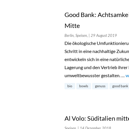
Good Bank: Achtsamkei
Mitte
Berlin, Speisen,
| 29 August 2019
Die ökologische Umfunktionierun
Schritt in eine nachhaltige Zuk
entwickeln sich in eine natürlich
Lagerung und den Vertrieb ihrer 
umweltbewusster gestalten. …
„
w
bio
bowls
genuss
good bank
Al Volo: Süditalien mit
Speisen,
| 14 Dezember 2018