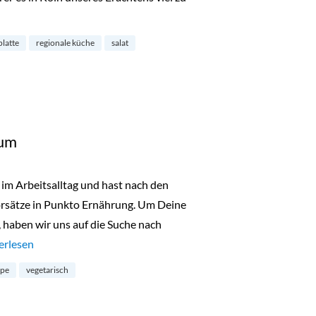
r Spichernstraße“
platte
regionale küche
salat
rum
 im Arbeitsalltag und hast nach den
orsätze in Punkto Ernährung. Um Deine
 haben wir uns auf die Suche nach
tagspause im Zentrum“
erlesen
ppe
vegetarisch