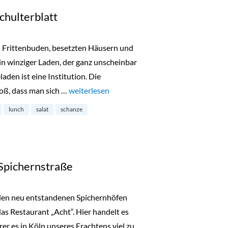
chulterblatt
n Frittenbuden, besetzten Häusern und
in winziger Laden, der ganz unscheinbar
den ist eine Institution. Die
roß, dass man sich …
„Brunos Käseladen am Schulterblatt“
weiterlesen
lunch
salat
schanze
 Spichernstraße
den neu entstandenen Spichernhöfen
das Restaurant „Acht“. Hier handelt es
er es in Köln unseres Erachtens viel zu