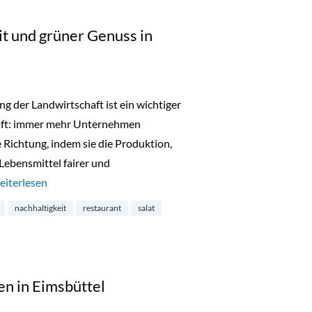
t und grüner Genuss in
g der Landwirtschaft ist ein wichtiger
unft: immer mehr Unternehmen
e Richtung, indem sie die Produktion,
Lebensmittel fairer und
Good Bank: Achtsamkeit und grüner Genuss in Mitte“
eiterlesen
nachhaltigkeit
restaurant
salat
ten in Eimsbüttel