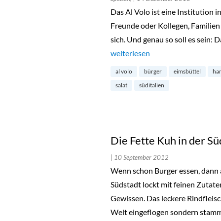
Das Al Volo ist eine Institution i
Freunde oder Kollegen, Familien
sich. Und genau so soll es sein: 
„Al Volo: Süditalien mitten in Ei
weiterlesen
al volo
bürger
eimsbüttel
ha
salat
süditalien
Die Fette Kuh in der Sü
| 10 September 2012
Wenn schon Burger essen, dann a
Südstadt lockt mit feinen Zutate
Gewissen. Das leckere Rindfleis
Welt eingeflogen sondern stam