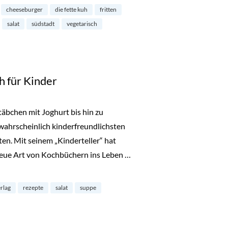
cheeseburger
die fette kuh
fritten
salat
südstadt
vegetarisch
h für Kinder
äbchen mit Joghurt bis hin zu
 wahrscheinlich kinderfreundlichsten
ten. Mit seinem „Kinderteller“ hat
neue Art von Kochbüchern ins Leben …
nder“
erlag
rezepte
salat
suppe