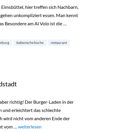
n Eimsbüttel, hier treffen sich Nachbarn,
 gehen unkompliziert essen. Man kennt
Das Besondere am Al Volo ist die …
msbüttel“
mburg
italienische küche
restaurant
dstadt
ber richtig! Der Burger-Laden in der
n und erleichtert das schlechte
ch wird nicht vom anderen Ende der
mt vom …
„Die Fette Kuh in der Südstadt“
weiterlesen