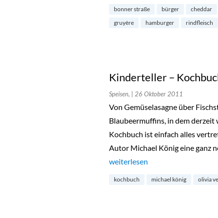
bonner straße
bürger
cheddar
gruyère
hamburger
rindfleisch
Kinderteller – Kochbuc
Speisen,
| 26 Oktober 2011
Von Gemüselasagne über Fischst
Blaubeermuffins, in dem derzeit
Kochbuch ist einfach alles vertre
Autor Michael König eine ganz 
„Kinderteller – Kochbuch für Ki
weiterlesen
kochbuch
michael könig
olivia v