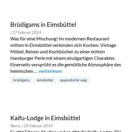
Brüdigams in Eimsbüttel
| 27 Februar 2014
Was für eine Mischung! Im modernen Restaurant
mitten in Eimsbüttel verbinden sich Kochen, Vintage
Möbel, Reisen und Kochbücher zu einer echten
Hamburger Perle mit einem einzigartigen Charakter.
Einerseits versprüht es die gemütliche Atmosphäre des
heimischen …
„Brüdigams in Eimsbüttel“
weiterlesen
brüdigams
eimsbüttel
eppendorfer weg
Kaifu-Lodge in Eimsbüttel
Stores,
| 24 Februar 2014
Es gibt Fitness-Studios und es gibt die Kaifu-Lodge. Die