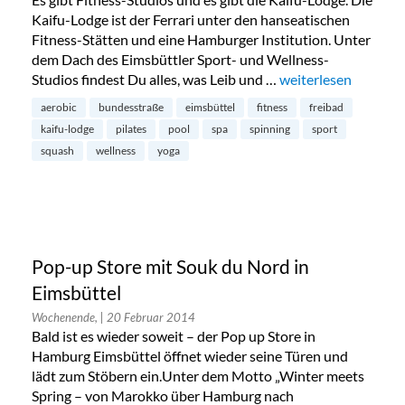
Kaifu-Lodge ist der Ferrari unter den hanseatischen
Fitness-Stätten und eine Hamburger Institution. Unter
dem Dach des Eimsbüttler Sport- und Wellness-
Studios findest Du alles, was Leib und …
„Kaifu-Lodge in Eim
weiterlesen
aerobic
bundesstraße
eimsbüttel
fitness
freibad
kaifu-lodge
pilates
pool
spa
spinning
sport
squash
wellness
yoga
Pop-up Store mit Souk du Nord in
Eimsbüttel
Wochenende,
| 20 Februar 2014
Bald ist es wieder soweit – der Pop up Store in
Hamburg Eimsbüttel öffnet wieder seine Türen und
lädt zum Stöbern ein.Unter dem Motto „Winter meets
Spring – von Marokko über Hamburg nach