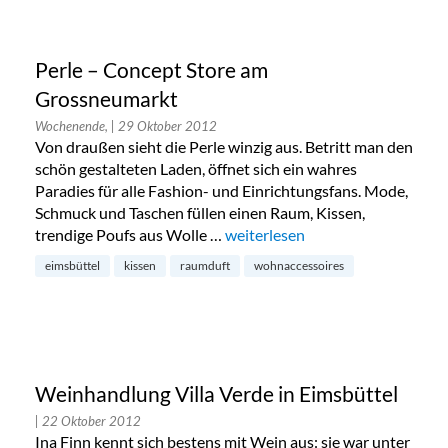
Perle – Concept Store am
Grossneumarkt
Wochenende,
| 29 Oktober 2012
Von draußen sieht die Perle winzig aus. Betritt man den
schön gestalteten Laden, öffnet sich ein wahres
Paradies für alle Fashion- und Einrichtungsfans. Mode,
Schmuck und Taschen füllen einen Raum, Kissen,
trendige Poufs aus Wolle …
„Perle – Concept Store am Gros
weiterlesen
eimsbüttel
kissen
raumduft
wohnaccessoires
Weinhandlung Villa Verde in Eimsbüttel
| 22 Oktober 2012
Ina Finn kennt sich bestens mit Wein aus: sie war unter