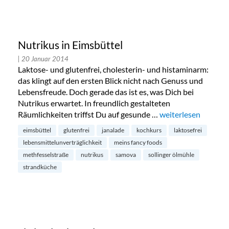
Nutrikus in Eimsbüttel
| 20 Januar 2014
Laktose- und glutenfrei, cholesterin- und histaminarm:
das klingt auf den ersten Blick nicht nach Genuss und
Lebensfreude. Doch gerade das ist es, was Dich bei
Nutrikus erwartet. In freundlich gestalteten
Räumlichkeiten triffst Du auf gesunde …
„Nutrikus in Eimsbü
weiterlesen
eimsbüttel
glutenfrei
janalade
kochkurs
laktosefrei
lebensmittelunverträglichkeit
meins fancy foods
methfesselstraße
nutrikus
samova
sollinger ölmühle
strandküche