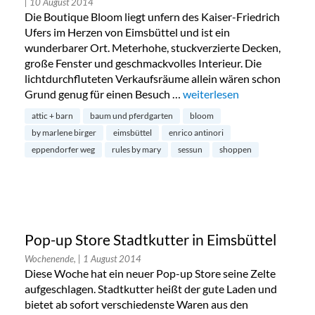
| 10 August 2014
Die Boutique Bloom liegt unfern des Kaiser-Friedrich
Ufers im Herzen von Eimsbüttel und ist ein
wunderbarer Ort. Meterhohe, stuckverzierte Decken,
große Fenster und geschmackvolles Interieur. Die
lichtdurchfluteten Verkaufsräume allein wären schon
Grund genug für einen Besuch …
„Shopping bei Bloom in Eim
weiterlesen
attic + barn
baum und pferdgarten
bloom
by marlene birger
eimsbüttel
enrico antinori
eppendorfer weg
rules by mary
sessun
shoppen
Pop-up Store Stadtkutter in Eimsbüttel
Wochenende,
| 1 August 2014
Diese Woche hat ein neuer Pop-up Store seine Zelte
aufgeschlagen. Stadtkutter heißt der gute Laden und
bietet ab sofort verschiedenste Waren aus den