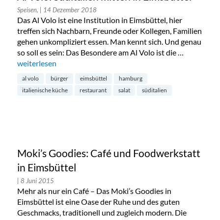
Speisen,
| 14 Dezember 2018
Das Al Volo ist eine Institution in Eimsbüttel, hier
treffen sich Nachbarn, Freunde oder Kollegen, Familien
gehen unkompliziert essen. Man kennt sich. Und genau
so soll es sein: Das Besondere am Al Volo ist die …
„Al Volo: Süditalien mitten in Eimsbüttel“
weiterlesen
al volo
bürger
eimsbüttel
hamburg
italienische küche
restaurant
salat
süditalien
Moki’s Goodies: Café und Foodwerkstatt
in Eimsbüttel
| 8 Juni 2015
Mehr als nur ein Café – Das Moki’s Goodies in
Eimsbüttel ist eine Oase der Ruhe und des guten
Geschmacks, traditionell und zugleich modern. Die