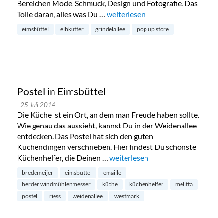
Bereichen Mode, Schmuck, Design und Fotografie. Das
Tolle daran, alles was Du …
„Pop-up Store Stadtkutter in Eim
weiterlesen
eimsbüttel
elbkutter
grindelallee
pop up store
Postel in Eimsbüttel
| 25 Juli 2014
Die Küche ist ein Ort, an dem man Freude haben sollte.
Wie genau das aussieht, kannst Du in der Weidenallee
entdecken. Das Postel hat sich den guten
Küchendingen verschrieben. Hier findest Du schönste
Küchenhelfer, die Deinen …
„Postel in Eimsbüttel“
weiterlesen
bredemeijer
eimsbüttel
emaille
herder windmühlenmesser
küche
küchenhelfer
melitta
postel
riess
weidenallee
westmark