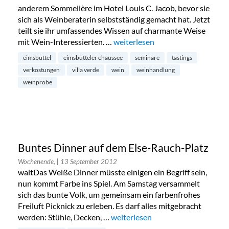
anderem Sommelière im Hotel Louis C. Jacob, bevor sie
sich als Weinberaterin selbstständig gemacht hat. Jetzt
teilt sie ihr umfassendes Wissen auf charmante Weise
mit Wein-Interessierten. …
„Weinhandlung Villa Verde in Ei
weiterlesen
eimsbüttel
eimsbütteler chaussee
seminare
tastings
verkostungen
villa verde
wein
weinhandlung
weinprobe
Buntes Dinner auf dem Else-Rauch-Platz
Wochenende,
| 13 September 2012
waitDas Weiße Dinner müsste einigen ein Begriff sein,
nun kommt Farbe ins Spiel. Am Samstag versammelt
sich das bunte Volk, um gemeinsam ein farbenfrohes
Freiluft Picknick zu erleben. Es darf alles mitgebracht
werden: Stühle, Decken, …
„Buntes Dinner auf dem Else-Rau
weiterlesen