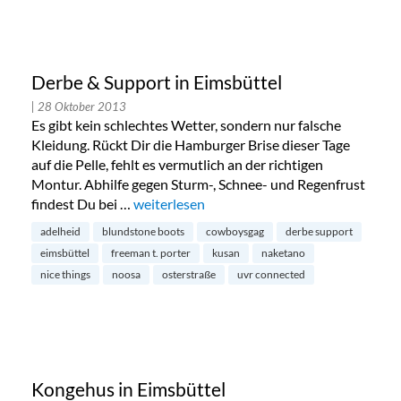
Derbe & Support in Eimsbüttel
| 28 Oktober 2013
Es gibt kein schlechtes Wetter, sondern nur falsche
Kleidung. Rückt Dir die Hamburger Brise dieser Tage
auf die Pelle, fehlt es vermutlich an der richtigen
Montur. Abhilfe gegen Sturm-, Schnee- und Regenfrust
findest Du bei …
„Derbe & Support in Eimsbüttel“
weiterlesen
adelheid
blundstone boots
cowboysgag
derbe support
eimsbüttel
freeman t. porter
kusan
naketano
nice things
noosa
osterstraße
uvr connected
Kongehus in Eimsbüttel