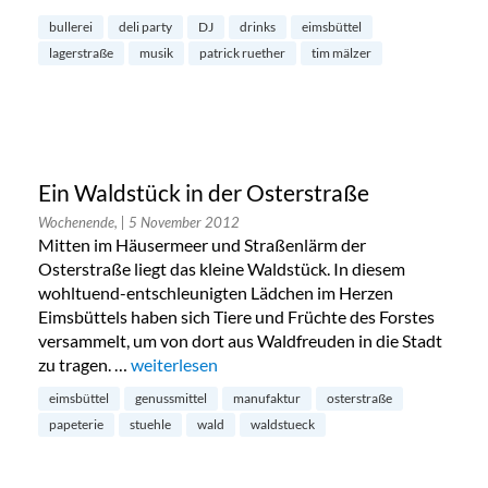
bullerei
deli party
DJ
drinks
eimsbüttel
lagerstraße
musik
patrick ruether
tim mälzer
Ein Waldstück in der Osterstraße
Wochenende,
| 5 November 2012
Mitten im Häusermeer und Straßenlärm der
Osterstraße liegt das kleine Waldstück. In diesem
wohltuend-entschleunigten Lädchen im Herzen
Eimsbüttels haben sich Tiere und Früchte des Forstes
versammelt, um von dort aus Waldfreuden in die Stadt
zu tragen. …
„Ein Waldstück in der Osterstraße“
weiterlesen
eimsbüttel
genussmittel
manufaktur
osterstraße
papeterie
stuehle
wald
waldstueck