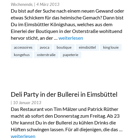
Wochenende,
| 4 März 2013
Du bist auf der Suche nach einem neuen Gewand oder
etwas Schickem für das heimische Gemach? Dann bist
Du im Eimsbüttler Königshaus, welches aus dem
Einerlei der Boutiquen in der Osterstraße wohltuend
hervor sticht, an der …
„Kongehus in Eimsbüttel“
weiterlesen
accessoires
avoca
boutique
eimsbüttel
king louie
kongehus
osterstraße
papeterie
Deli Party in der Bullerei in Eimsbüttel
| 10 Januar 2013
Das Restaurant von Tim Mälzer und Patrick Rüther
macht ab sofort den Donnerstag zum Freitag. Ab 23
Uhr kannst Du in der Bullerei zu kühlen Drinks die
Hüften schwingen lassen. Für all diejenigen, die das …
„Deli Party in der Bullerei in Eimsbüttel“
weiterlesen