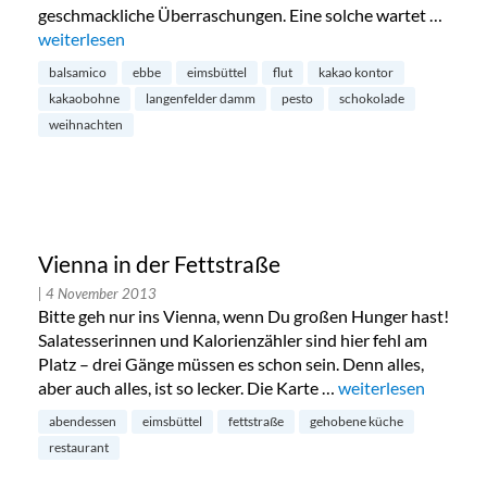
geschmackliche Überraschungen. Eine solche wartet …
„Kakao Kontor in Eimsbüttel“
weiterlesen
balsamico
ebbe
eimsbüttel
flut
kakao kontor
kakaobohne
langenfelder damm
pesto
schokolade
weihnachten
Vienna in der Fettstraße
| 4 November 2013
Bitte geh nur ins Vienna, wenn Du großen Hunger hast!
Salatesserinnen und Kalorienzähler sind hier fehl am
Platz – drei Gänge müssen es schon sein. Denn alles,
aber auch alles, ist so lecker. Die Karte …
„Vienna in der Fetts
weiterlesen
abendessen
eimsbüttel
fettstraße
gehobene küche
restaurant