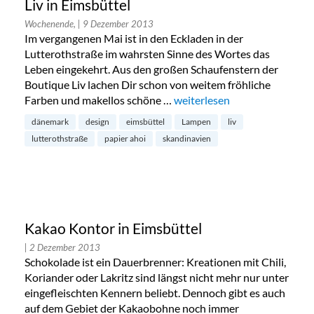
Liv in Eimsbüttel
Wochenende,
| 9 Dezember 2013
Im vergangenen Mai ist in den Eckladen in der
Lutterothstraße im wahrsten Sinne des Wortes das
Leben eingekehrt. Aus den großen Schaufenstern der
Boutique Liv lachen Dir schon von weitem fröhliche
Farben und makellos schöne …
„Liv in Eimsbüttel“
weiterlesen
dänemark
design
eimsbüttel
Lampen
liv
lutterothstraße
papier ahoi
skandinavien
Kakao Kontor in Eimsbüttel
| 2 Dezember 2013
Schokolade ist ein Dauerbrenner: Kreationen mit Chili,
Koriander oder Lakritz sind längst nicht mehr nur unter
eingefleischten Kennern beliebt. Dennoch gibt es auch
auf dem Gebiet der Kakaobohne noch immer