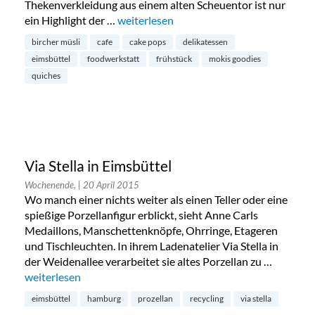
Thekenverkleidung aus einem alten Scheuentor ist nur
ein Highlight der …
„Moki’s Goodies: Café und Foodwerkstatt
weiterlesen
bircher müsli
cafe
cake pops
delikatessen
eimsbüttel
foodwerkstatt
frühstück
mokis goodies
quiches
Via Stella in Eimsbüttel
Wochenende,
| 20 April 2015
Wo manch einer nichts weiter als einen Teller oder eine
spießige Porzellanfigur erblickt, sieht Anne Carls
Medaillons, Manschettenknöpfe, Ohrringe, Etageren
und Tischleuchten. In ihrem Ladenatelier Via Stella in
der Weidenallee verarbeitet sie altes Porzellan zu …
„Via Stella in Eimsbüttel“
weiterlesen
eimsbüttel
hamburg
prozellan
recycling
via stella