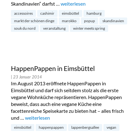
Skandinavien“ darfst …
„Pop-up Store mit Souk du Nord in E
weiterlesen
accessoires
cashimir
eimsbüttel
hamburg
markt der schönen dinge
marokko
popup
skandinavien
souk du nord
veranstaltung
winter meets spring
HappenPappen in Eimsbüttel
| 23 Januar 2014
Im August 2013 eröffnete HappenPappen in
Eimsbüttel und darf sich seitdem stolz als die erste
vegane Wohnküche repräsentieren. HappenPappen
beweist, dass auch eine vegane Küche eine
facettenreiche Speisekarte zu bieten hat – alles frisch
und …
„HappenPappen in Eimsbüttel“
weiterlesen
eimsbüttel
happenpappen
lappenbergsallee
vegan