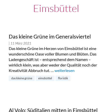
Eimsbüttel
Das kleine Grüne im Generalsviertel
| 11 März 2021
Das kleine Grüne im Herzen von Eimsbüttel ist eine
wunderschöne Oase voller Blumen und Blüten. Das
Ladengeschäft ist – entsprechend dem Namen –
wirklich klein, was aber weder der Qualität noch der
Kreativität Abbruch tut. …
„Das kleine Grüne im Generalsvie
weiterlesen
das kleine grüne
eimsbüttel
floristik
Al Volo: Süditalien mitten in Eimsbüttel