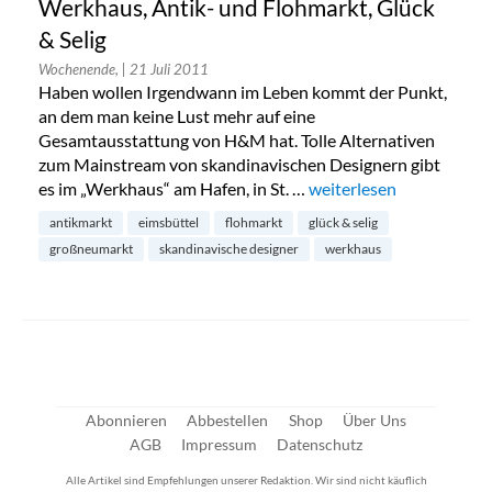
Werkhaus, Antik- und Flohmarkt, Glück
& Selig
Wochenende,
| 21 Juli 2011
Haben wollen Irgendwann im Leben kommt der Punkt,
an dem man keine Lust mehr auf eine
Gesamtausstattung von H&M hat. Tolle Alternativen
zum Mainstream von skandinavischen Designern gibt
es im „Werkhaus“ am Hafen, in St. …
„Werkhaus, Antik- und F
weiterlesen
antikmarkt
eimsbüttel
flohmarkt
glück & selig
großneumarkt
skandinavische designer
werkhaus
Abonnieren
Abbestellen
Shop
Über Uns
AGB
Impressum
Datenschutz
Alle Artikel sind Empfehlungen unserer Redaktion. Wir sind nicht käuflich