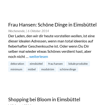
Frau Hansen: Schöne Dinge in Eimsbüttel
Wochenende,
| 6 Oktober 2014
Der Laden, den wir dir heute vorstellen wollen, ist eine
dieser idealen Adressen, wenn man total ideenlos auf
fieberhafter Geschenksuche ist. Oder wenn Du Dir
selber mal wieder etwas Schönes verdient hast, aber
noch nicht …
„Frau Hansen: Schöne Dinge in Eimsbüttel“
weiterlesen
dekoration
eimsbüttel
frau hansen
lokale produkte
minimum
möbel
modström
schöne dinge
Shopping bei Bloom in Eimsbüttel