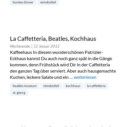
buntes dinner
eimsbüttel
La Caffetteria, Beatles, Kochhaus
Wochenende,
| 12 Januar 2012
Kaffeehaus In diesem wunderschönen Patrizier-
Eckhaus kannst Du auch noch ganz spät in die Gänge
kommen, denn Frühstück wird Dir in der Caffetteria
den ganzen Tag über serviert. Aber auch hausgemachte
Kuchen, leckere Salate und ein …
„La Caffetteria, Beatles, K
weiterlesen
beatles museum
eimsbüttel
kochhaus
la caffetteria
st. georg