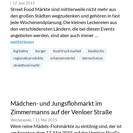
| 12 Juni 2015
Street Food Märkte sind mittlerweile nicht mehr aus
den großen Städten wegzudenken und gehören in fast
jede Wochenendplanung. Die kleinen Leckereien aus
den verschiedensten Ländern, die bei diesen Events
angeboten werden, sind aber auch immer …
„Food Truck Market im Schanzenviertel“
weiterlesen
big balmy
bürger
food truck market
kiezküche
regionale produkte
schanzenviertel
sternschanze
streetfood markt
Mädchen- und Jungsflohmarkt im
Zimmermanns auf der Venloer Straße
Wochenende,
| 15 Mai 2015
Wem reine Mädels-Flohmärkte zu eintönig sind, der ist
am Sonntag, dem 17. Mai 2015 auf der Venloer Straße