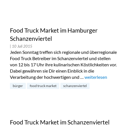
Food Truck Market im Hamburger
Schanzenviertel
| 10 Juli 2015
Jeden Sonntag treffen sich regionale und überregionale
Food Truck Betreiber im Schanzenviertel und stellen
von 12 bis 17 Uhr ihre kulinarischen Köstlichkeiten vor.
Dabei gewähren sie Dir einen Einblick in die
Verarbeitung der hochwertigen und …
„Food Truck Market i
weiterlesen
bürger
food truck market
schanzenviertel
Food Truck Market im Schanzenviertel