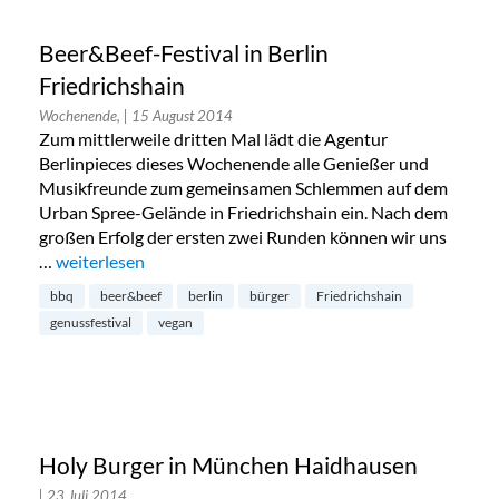
Beer&Beef-Festival in Berlin
Friedrichshain
Wochenende,
| 15 August 2014
Zum mittlerweile dritten Mal lädt die Agentur
Berlinpieces dieses Wochenende alle Genießer und
Musikfreunde zum gemeinsamen Schlemmen auf dem
Urban Spree-Gelände in Friedrichshain ein. Nach dem
großen Erfolg der ersten zwei Runden können wir uns
…
„Beer&Beef-Festival in Berlin Friedrichshain“
weiterlesen
bbq
beer&beef
berlin
bürger
Friedrichshain
genussfestival
vegan
Holy Burger in München Haidhausen
| 23 Juli 2014