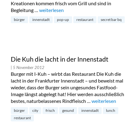
Kreationen kommen frisch vom Grill und sind in
Begleitung …
„Pop Up Burger Restaurant: Secret Bar-BQ“
weiterlesen
bürger
innenstadt
pop-up
restaurant
secret bar bq
Die Kuh die lacht in der Innenstadt
| 5 November 2012
Burger mit I-Kuh – wirbt das Restaurant Die Kuh die
lacht in der Frankfurter Innenstadt – und beweist mal
wieder, dass der Burger sein ungesundes Fastfood-
Image längst abgelegt hat! Hier werden ausschließlich
bestes, naturbelassenes Rindfleisch …
„Die Kuh die lacht in 
weiterlesen
bürger
city
frisch
gesund
innenstadt
lunch
restaurant