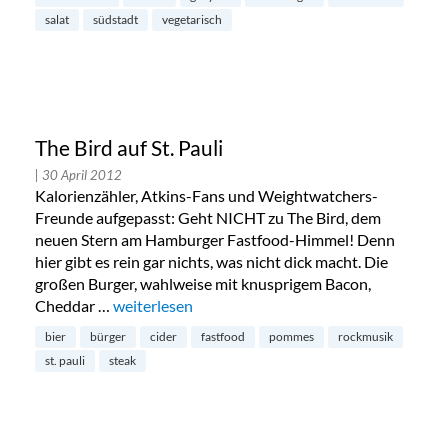
salat
südstadt
vegetarisch
The Bird auf St. Pauli
| 30 April 2012
Kalorienzähler, Atkins-Fans und Weightwatchers-
Freunde aufgepasst: Geht NICHT zu The Bird, dem
neuen Stern am Hamburger Fastfood-Himmel! Denn
hier gibt es rein gar nichts, was nicht dick macht. Die
großen Burger, wahlweise mit knusprigem Bacon,
Cheddar …
„The Bird auf St. Pauli“
weiterlesen
bier
bürger
cider
fastfood
pommes
rockmusik
st. pauli
steak