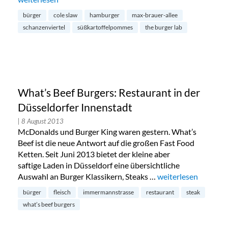
bürger
cole slaw
hamburger
max-brauer-allee
schanzenviertel
süßkartoffelpommes
the burger lab
What’s Beef Burgers: Restaurant in der
Düsseldorfer Innenstadt
| 8 August 2013
McDonalds und Burger King waren gestern. What’s
Beef ist die neue Antwort auf die großen Fast Food
Ketten. Seit Juni 2013 bietet der kleine aber
saftige Laden in Düsseldorf eine übersichtliche
Auswahl an Burger Klassikern, Steaks …
„What’s Beef Burger
weiterlesen
bürger
fleisch
immermannstrasse
restaurant
steak
what’s beef burgers