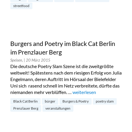
streetfood
Burgers and Poetry im Black Cat Berlin
im Prenzlauer Berg
Speisen,
| 20 März 2015
Die deutsche Poetry Slam Szene ist die zweitgrößte
weltweit! Spätestens nach dem riesigen Erfolg von Julia
Engelmann, deren Auftritt im Hörsaal der Bielefelder
Uni sich rasend schnell im Netz verbreitete, dürfte das
niemanden mehr verblüffen. …
„Burgers and Poetry im Black 
weiterlesen
Black Cat Berlin
bürger
Burgers & Poetry
poetry slam
Prenzlauer Berg
veranstaltungen