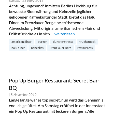
Speisen,
| 25 März 2013
Achtung, ungesund! Inmitten Berlins Hochburg für
bewusste Bioernährung und Keimzelle jeglicher
gehobener Kaffeekultur der Stadt, bietet das Nalu
Diner im Prenzlauer Berg eine erfrischende
Abwechslung. Mit original amerikanischem Flair und
Frühstück das es in sich …
„Nalu Diner im Prenzlauer Berg“
weiterlesen
american diner
bürger
dunckerstrasse
fruehstueck
nalu diner
pancakes
Prenzlauer Berg
restaurants
Pop Up Burger Restaurant: Secret Bar-
BQ
| 8 November 2012
Lange lange war es top secret, nun wird das Geheimnis
endlich gelüftet. Am Samstag eröffnet in der Innenstadt
ein Pop Up Restaurant mit leckeren Burgern. Alle