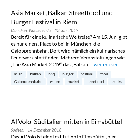
Asia Market, Balkan Streetfood und
Burger Festival in Riem
München, Wochenende,
| 13 Juni 2019
Bereit für eine kulinarische Weltreise? Am 15. Juni gibt
es nur einen „Place to be“ in München: die
Galopprennbahn. Dort wird nämlich ein kulinarisches
Feuerwerk stattfinden. Mehrere Veranstaltungen wie
„The Asia Market 2019“, das „Balkan …
„Asia Market, Balkan 
weiterlesen
asian
balkan
bbq
bürger
festival
food
Galopprennbahn
grillen
market
streetfood
trucks
Al Volo: Süditalien mitten in Eimsbüttel
Speisen,
| 14 Dezember 2018
Das Al Volo ist eine Institution in Eimsbüttel, hier