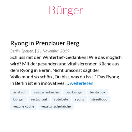
Bürger
Ryong in Prenzlauer Berg
Berlin, Speisen,
| 21 November 2019
Schluss mit den Wintertief-Gedanken! Wie das möglich
wird? Mit der gesunden und vitalisierenden Küche aus
dem Ryong in Berlin. Nicht umsonst sagt der
Volksmund so schön „Du bist, was du isst!“ Das Ryong
in Berlin ist ein innovatives …
„Ryong in Prenzlauer Berg“
weiterlesen
asiatisch
asiatische küche
bao burger
bento box
bürger
restaurant
rote bete
ryong
streetfood
vegane küche
vegetarische küche