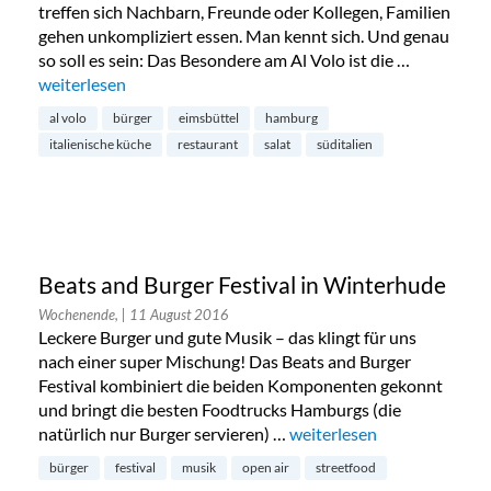
treffen sich Nachbarn, Freunde oder Kollegen, Familien
gehen unkompliziert essen. Man kennt sich. Und genau
so soll es sein: Das Besondere am Al Volo ist die …
„Al Volo: Süditalien mitten in Eimsbüttel“
weiterlesen
al volo
bürger
eimsbüttel
hamburg
italienische küche
restaurant
salat
süditalien
Beats and Burger Festival in Winterhude
Wochenende,
| 11 August 2016
Leckere Burger und gute Musik – das klingt für uns
nach einer super Mischung! Das Beats and Burger
Festival kombiniert die beiden Komponenten gekonnt
und bringt die besten Foodtrucks Hamburgs (die
natürlich nur Burger servieren) …
„Beats and Burger Festival
weiterlesen
bürger
festival
musik
open air
streetfood