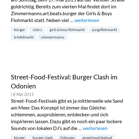
goldrichtig. Bereits zum vierten Mal findet dort im
Zimmermanns.art.beats.burger der Girls & Boys
Flohmarkt statt. Neben viel …
„Mädchen- und Jungsflohmark
weiterlesen
bürger
club z
girls & boys flohmarkt
jungsflohmarkt
trödelmarkt
zimmermanns
Street-Food-Festival: Burger Clash im
Odonien
| 8 Mai 2015
Street-Food-Festivals gibt es ja mittlerweile wie Sand
am Meer. Das Konzept ist immer das Gleiche:
schlemmen, ausprobieren, entdecken und sich
inspirieren lassen. Dazu gibt es noch ein paar lockere
Sounds von lokalen DJ’s auf die …
„Street-Food-Festival: Bu
weiterlesen
bürger
burger clash
Odonien
street food festival