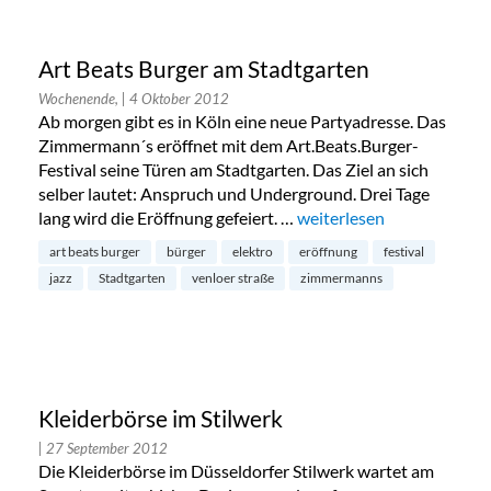
Art Beats Burger am Stadtgarten
Wochenende,
| 4 Oktober 2012
Ab morgen gibt es in Köln eine neue Partyadresse. Das
Zimmermann´s eröffnet mit dem Art.Beats.Burger-
Festival seine Türen am Stadtgarten. Das Ziel an sich
selber lautet: Anspruch und Underground. Drei Tage
lang wird die Eröffnung gefeiert. …
„Art Beats Burger am Sta
weiterlesen
art beats burger
bürger
elektro
eröffnung
festival
jazz
Stadtgarten
venloer straße
zimmermanns
Kleiderbörse im Stilwerk
| 27 September 2012
Die Kleiderbörse im Düsseldorfer Stilwerk wartet am