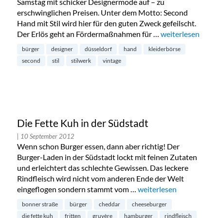
Samstag mit schicker Designermode auf – zu
erschwinglichen Preisen. Unter dem Motto: Second
Hand mit Stil wird hier für den guten Zweck gefeilscht.
Der Erlös geht an Fördermaßnahmen für …
„Kleiderbörse im 
weiterlesen
bürger
designer
düsseldorf
hand
kleiderbörse
second
stil
stilwerk
vintage
Die Fette Kuh in der Südstadt
| 10 September 2012
Wenn schon Burger essen, dann aber richtig! Der
Burger-Laden in der Südstadt lockt mit feinen Zutaten
und erleichtert das schlechte Gewissen. Das leckere
Rindfleisch wird nicht vom anderen Ende der Welt
eingeflogen sondern stammt vom …
„Die Fette Kuh in der S
weiterlesen
bonner straße
bürger
cheddar
cheeseburger
die fette kuh
fritten
gruyère
hamburger
rindfleisch