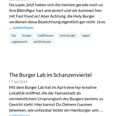
Na super, jetzt haben sich die meisten gerade noch so
ihre Bikinifigur hart antrainiert und wir kommen hier
mit Fast Food an! Aber Achtung, die Holy Burger
verdienen diese Bezeichnung eigentlich gar nicht. Ja es
…
„Holy Burger in München Haidhausen“
weiterlesen
bio
bürger
haidhausen
holy burger
vegan
vegetarisch
wörthstrasse
The Burger Lab im Schanzenviertel
| 7 Juli 2014
Mit dem Burger Lab hat im April eine hip-kreative
Lokalität eröffnet, die der Hansestadt als
vermeintlichem Ursprungsort des Burgers bestens zu
Gesicht steht. Hier kannst Du Deinem Gaumen
beweisen, wie unfassbar lecker ein Hamburger sein …
„The Burger Lab im Schanzenviertel“
weiterlesen