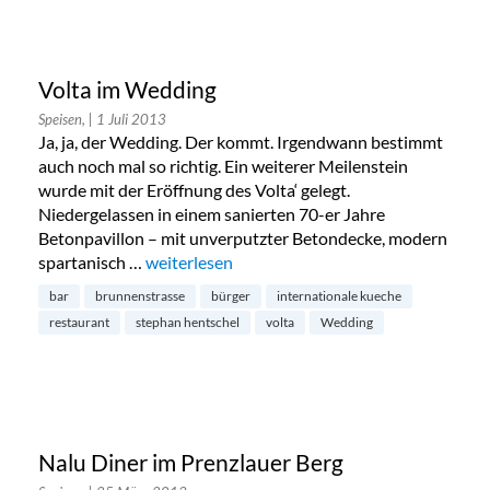
Volta im Wedding
Speisen,
| 1 Juli 2013
Ja, ja, der Wedding. Der kommt. Irgendwann bestimmt
auch noch mal so richtig. Ein weiterer Meilenstein
wurde mit der Eröffnung des Volta‘ gelegt.
Niedergelassen in einem sanierten 70-er Jahre
Betonpavillon – mit unverputzter Betondecke, modern
spartanisch …
„Volta im Wedding“
weiterlesen
bar
brunnenstrasse
bürger
internationale kueche
restaurant
stephan hentschel
volta
Wedding
Nalu Diner im Prenzlauer Berg