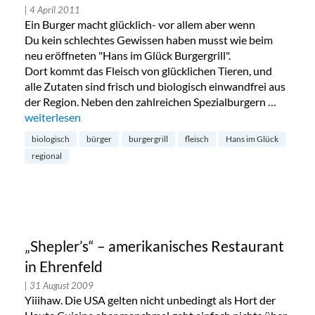
| 4 April 2011
Ein Burger macht glücklich- vor allem aber wenn
Du kein schlechtes Gewissen haben musst wie beim
neu eröffneten "Hans im Glück Burgergrill".
Dort kommt das Fleisch von glücklichen Tieren, und
alle Zutaten sind frisch und biologisch einwandfrei aus
der Region. Neben den zahlreichen Spezialburgern …
„Hans im Glück Burgergrill in Neuhausen“
weiterlesen
biologisch
bürger
burgergrill
fleisch
Hans im Glück
regional
„Shepler’s“ – amerikanisches Restaurant
in Ehrenfeld
| 31 August 2009
Yiiihaw. Die USA gelten nicht unbedingt als Hort der