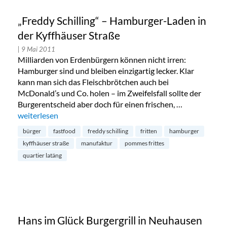
„Freddy Schilling“ – Hamburger-Laden in
der Kyffhäuser Straße
| 9 Mai 2011
Milliarden von Erdenbürgern können nicht irren:
Hamburger sind und bleiben einzigartig lecker. Klar
kann man sich das Fleischbrötchen auch bei
McDonald’s und Co. holen – im Zweifelsfall sollte der
Burgerentscheid aber doch für einen frischen, …
„„Freddy Schilling“ – Hamburger-Laden in der Kyffhäuser St
weiterlesen
bürger
fastfood
freddy schilling
fritten
hamburger
kyffhäuser straße
manufaktur
pommes frittes
quartier latäng
Hans im Glück Burgergrill in Neuhausen