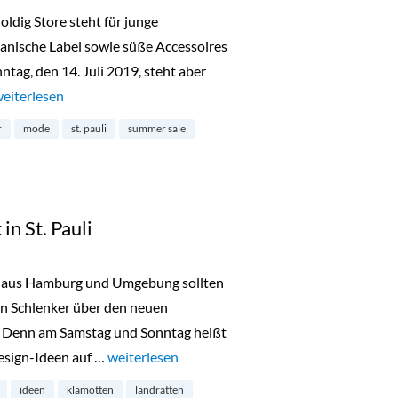
ldig Store steht für junge
panische Label sowie süße Accessoires
ntag, den 14. Juli 2019, steht aber
Super Summer-Sale x Goldig in St. Pauli“
eiterlesen
r
mode
st. pauli
summer sale
n St. Pauli
 aus Hamburg und Umgebung sollten
n Schlenker über den neuen
n. Denn am Samstag und Sonntag heißt
Design-Ideen auf …
„Der neue Design Markt in St. Pauli“
weiterlesen
ideen
klamotten
landratten