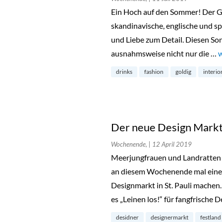
Ein Hoch auf den Sommer! Der Go
skandinavische, englische und s
und Liebe zum Detail. Diesen Son
ausnahmsweise nicht nur die …
„
w
drinks
fashion
goldig
interio
Der neue Design Markt i
Wochenende,
| 12 April 2019
Meerjungfrauen und Landratten
an diesem Wochenende mal eine
Designmarkt in St. Pauli mache
es „Leinen los!“ für fangfrische 
desidner
designermarkt
festland