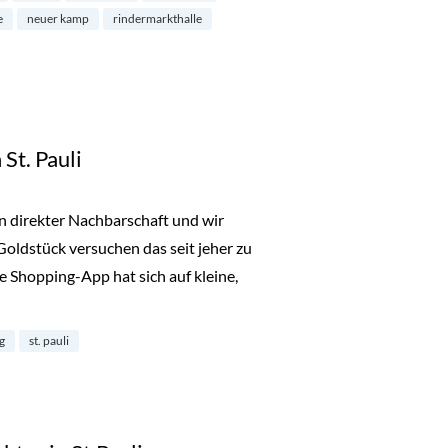
e
neuer kamp
rindermarkthalle
St. Pauli
in direkter Nachbarschaft und wir
 Goldstück versuchen das seit jeher zu
ie Shopping-App hat sich auf kleine,
 St. Pauli“
g
st. pauli