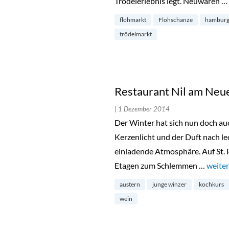
Trödelerlebnis legt. Neuwaren …
flohmarkt
Flohschanze
hambur
trödelmarkt
Restaurant Nil am Neu
| 1 Dezember 2014
Der Winter hat sich nun doch a
Kerzenlicht und der Duft nach le
einladende Atmosphäre. Auf St. P
Etagen zum Schlemmen …
„Rest
weiter
austern
junge winzer
kochkurs
wein