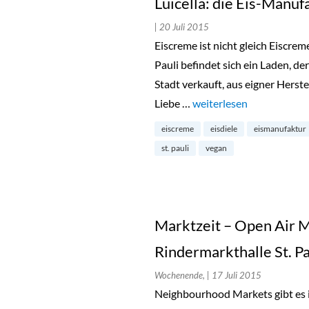
Luicella: die Eis-Manufa
| 20 Juli 2015
Eiscreme ist nicht gleich Eiscrem
Pauli befindet sich ein Laden, de
Stadt verkauft, aus eigner Herstel
Liebe …
„Luicella: die Eis-Manufa
weiterlesen
eiscreme
eisdiele
eismanufaktur
st. pauli
vegan
Marktzeit – Open Air M
Rindermarkthalle St. Pa
Wochenende,
| 17 Juli 2015
Neighbourhood Markets gibt es i