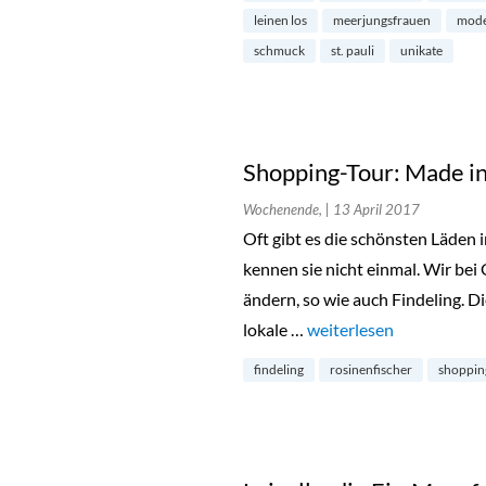
leinen los
meerjungsfrauen
mod
schmuck
st. pauli
unikate
Shopping-Tour: Made in 
Wochenende,
| 13 April 2017
Oft gibt es die schönsten Läden 
kennen sie nicht einmal. Wir bei
ändern, so wie auch Findeling. D
lokale …
„Shopping-Tour: Made in
weiterlesen
findeling
rosinenfischer
shoppin