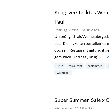
Krug: verstecktes Weinr
Pauli
Hamburg, Speisen,
| 23 Juli 2020
Ursprünglich als Weinstube geda
paar Kleinigkeiten bestellen ka
doch ein Restaurant mit „richtige
gemütlich. Und das „Krug“ – …
„K
w
krug
restaurant
schlemmen
weinlokal
Super Summer-Sale x Gol
Wochenende,
| 11 Juli 2019