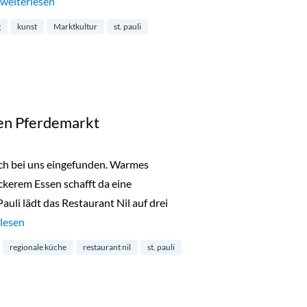
„Flohschanze: einer der schönsten Trödelmärkte Hamburgs“
weiterlesen
g
kunst
Marktkultur
st. pauli
en Pferdemarkt
uch bei uns eingefunden. Warmes
ckerem Essen schafft da eine
auli lädt das Restaurant Nil auf drei
aurant Nil am Neuen Pferdemarkt“
lesen
regionale küche
restaurant nil
st. pauli