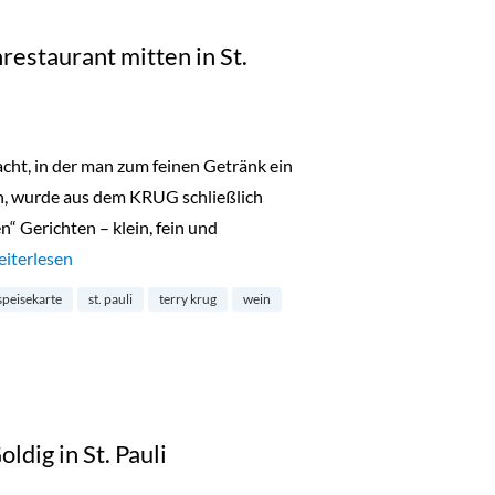
estaurant mitten in St.
cht, in der man zum feinen Getränk ein
nn, wurde aus dem KRUG schließlich
n“ Gerichten – klein, fein und
rug: verstecktes Weinrestaurant mitten in St. Pauli“
eiterlesen
speisekarte
st. pauli
terry krug
wein
dig in St. Pauli