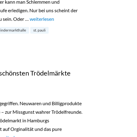
ier kann man Schlemmen und
fe erledigen. Nur bei uns scheint der
 sein. Oder …
„Marktzeit – Open Air Markt vor der Rindermarkthal
weiterlesen
rindermarkthalle
st. pauli
 schönsten Trödelmärkte
ngegriffen. Neuwaren und Billigprodukte
– zur Missgunst wahrer Trödelfreunde.
Trödelmarkt in Hamburgs
 auf Orginalität und das pure