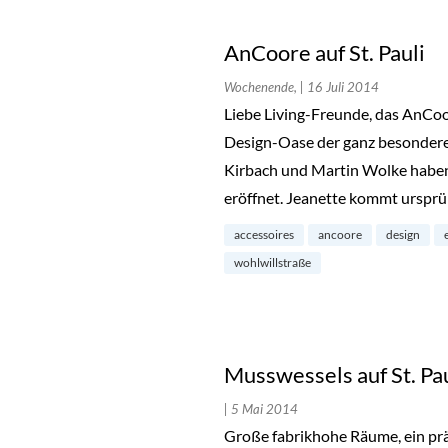
AnCoore auf St. Pauli
Wochenende,
| 16 Juli 2014
Liebe Living-Freunde, das AnCoor
Design-Oase der ganz besonderen
Kirbach und Martin Wolke haben 
eröffnet. Jeanette kommt urspr
accessoires
ancoore
design
wohlwillstraße
Musswessels auf St. Pau
| 5 Mai 2014
Große fabrikhohe Räume, ein prä