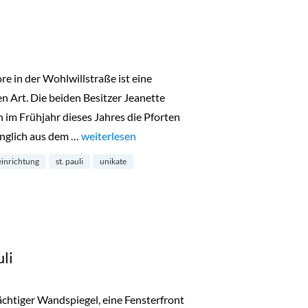
e in der Wohlwillstraße ist eine
 Art. Die beiden Besitzer Jeanette
im Frühjahr dieses Jahres die Pforten
ünglich aus dem …
„AnCoore auf St. Pauli“
weiterlesen
einrichtung
st. pauli
unikate
li
chtiger Wandspiegel, eine Fensterfront