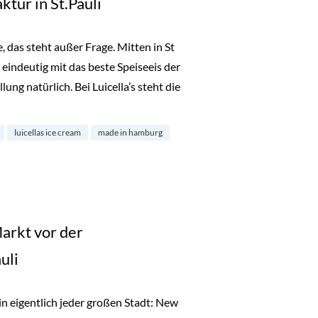
ktur in St.Pauli
e, das steht außer Frage. Mitten in St
r eindeutig mit das beste Speiseeis der
lung natürlich. Bei Luicella’s steht die
ktur in St.Pauli“
luicellas ice cream
made in hamburg
arkt vor der
uli
n eigentlich jeder großen Stadt: New