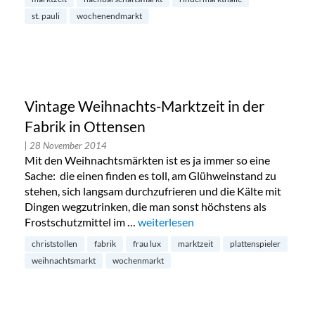
st. pauli
wochenendmarkt
Vintage Weihnachts-Marktzeit in der
Fabrik in Ottensen
| 28 November 2014
Mit den Weihnachtsmärkten ist es ja immer so eine
Sache: die einen finden es toll, am Glühweinstand zu
stehen, sich langsam durchzufrieren und die Kälte mit
Dingen wegzutrinken, die man sonst höchstens als
Frostschutzmittel im …
„Vintage Weihnachts-Marktzeit in de
weiterlesen
christstollen
fabrik
frau lux
marktzeit
plattenspieler
weihnachtsmarkt
wochenmarkt