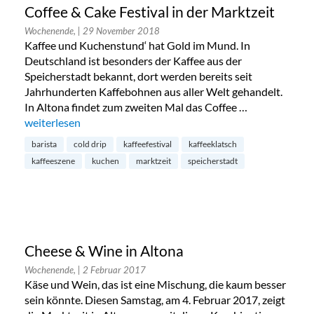
Coffee & Cake Festival in der Marktzeit
Wochenende,
| 29 November 2018
Kaffee und Kuchenstund‘ hat Gold im Mund. In
Deutschland ist besonders der Kaffee aus der
Speicherstadt bekannt, dort werden bereits seit
Jahrhunderten Kaffebohnen aus aller Welt gehandelt.
In Altona findet zum zweiten Mal das Coffee …
„Coffee & Cake Festival in der Marktzeit“
weiterlesen
barista
cold drip
kaffeefestival
kaffeeklatsch
kaffeeszene
kuchen
marktzeit
speicherstadt
Cheese & Wine in Altona
Wochenende,
| 2 Februar 2017
Käse und Wein, das ist eine Mischung, die kaum besser
sein könnte. Diesen Samstag, am 4. Februar 2017, zeigt