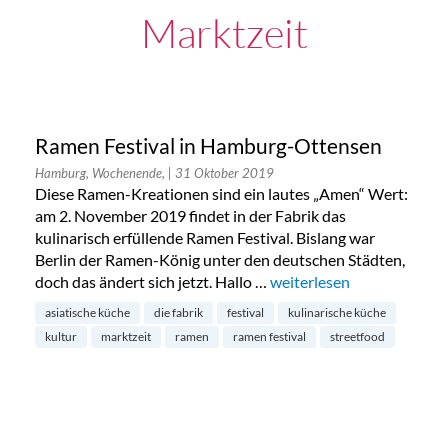
Marktzeit
Ramen Festival in Hamburg-Ottensen
Hamburg, Wochenende,
| 31 Oktober 2019
Diese Ramen-Kreationen sind ein lautes „Amen“ Wert:
am 2. November 2019 findet in der Fabrik das
kulinarisch erfüllende Ramen Festival. Bislang war
Berlin der Ramen-König unter den deutschen Städten,
doch das ändert sich jetzt. Hallo …
„Ramen Festival in Hamb
weiterlesen
asiatische küche
die fabrik
festival
kulinarische küche
kultur
marktzeit
ramen
ramen festival
streetfood