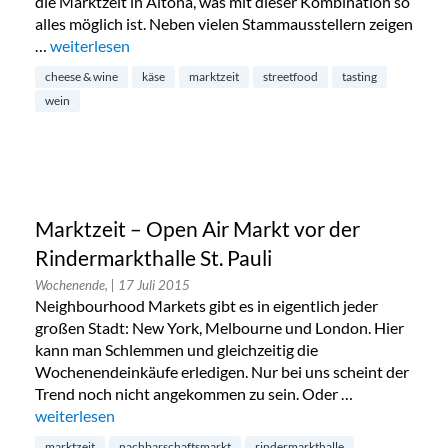
die Marktzeit in Altona, was mit dieser Kombination so
alles möglich ist. Neben vielen Stammausstellern zeigen
…
„Cheese & Wine in Altona“
weiterlesen
cheese & wine
käse
marktzeit
streetfood
tasting
wein
Marktzeit – Open Air Markt vor der
Rindermarkthalle St. Pauli
Wochenende,
| 17 Juli 2015
Neighbourhood Markets gibt es in eigentlich jeder
großen Stadt: New York, Melbourne und London. Hier
kann man Schlemmen und gleichzeitig die
Wochenendeinkäufe erledigen. Nur bei uns scheint der
Trend noch nicht angekommen zu sein. Oder …
„Marktzeit – Open Air Markt vor der Rindermarkthalle St. Pa
weiterlesen
marktzeit
nachbarschaftsmarkt
rindermarkthalle