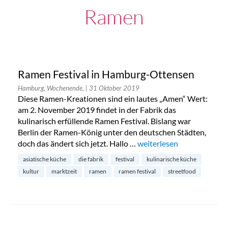
Ramen
Ramen Festival in Hamburg-Ottensen
Hamburg, Wochenende,
| 31 Oktober 2019
Diese Ramen-Kreationen sind ein lautes „Amen“ Wert:
am 2. November 2019 findet in der Fabrik das
kulinarisch erfüllende Ramen Festival. Bislang war
Berlin der Ramen-König unter den deutschen Städten,
doch das ändert sich jetzt. Hallo …
„Ramen Festival in Hamb
weiterlesen
asiatische küche
die fabrik
festival
kulinarische küche
kultur
marktzeit
ramen
ramen festival
streetfood