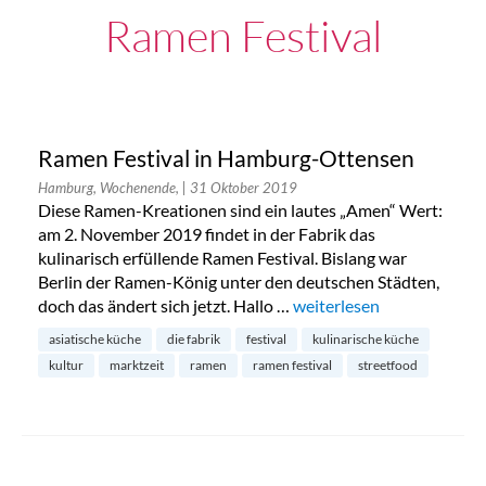
Ramen Festival
Ramen Festival in Hamburg-Ottensen
Hamburg, Wochenende,
| 31 Oktober 2019
Diese Ramen-Kreationen sind ein lautes „Amen“ Wert:
am 2. November 2019 findet in der Fabrik das
kulinarisch erfüllende Ramen Festival. Bislang war
Berlin der Ramen-König unter den deutschen Städten,
doch das ändert sich jetzt. Hallo …
„Ramen Festival in Hamb
weiterlesen
asiatische küche
die fabrik
festival
kulinarische küche
kultur
marktzeit
ramen
ramen festival
streetfood