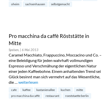
oheim
sachsenhausen
selbstgemacht
Pro macchina da caffè Röststätte in
Mitte
Speisen,
| 6 Mai 2013
Caramel Macchiato, Frappuccino, Moccacino und Co. –
eine Beleidigung für jeden wahrhaft vollmundigen
Espresso und Verschmähung der eigentlichen Natur
einer jeden Kaffeebohne. Einem anhaltenden Trend sei
Glück besinnt man sich vermehrt auf das Wesentliche,
die …
„Pro macchina da caffè Röststätte in Mitte“
weiterlesen
cafe
kaffee
kastanienallee
kuchen
mitte
pro macchina da caffè
restaurant
roeststaette berlin