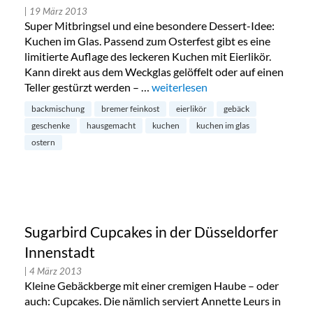
| 19 März 2013
Super Mitbringsel und eine besondere Dessert-Idee:
Kuchen im Glas. Passend zum Osterfest gibt es eine
limitierte Auflage des leckeren Kuchen mit Eierlikör.
Kann direkt aus dem Weckglas gelöffelt oder auf einen
Teller gestürzt werden – …
„Kuchen im Glas von Bremer Fein
weiterlesen
backmischung
bremer feinkost
eierlikör
gebäck
geschenke
hausgemacht
kuchen
kuchen im glas
ostern
Sugarbird Cupcakes in der Düsseldorfer
Innenstadt
| 4 März 2013
Kleine Gebäckberge mit einer cremigen Haube – oder
auch: Cupcakes. Die nämlich serviert Annette Leurs in