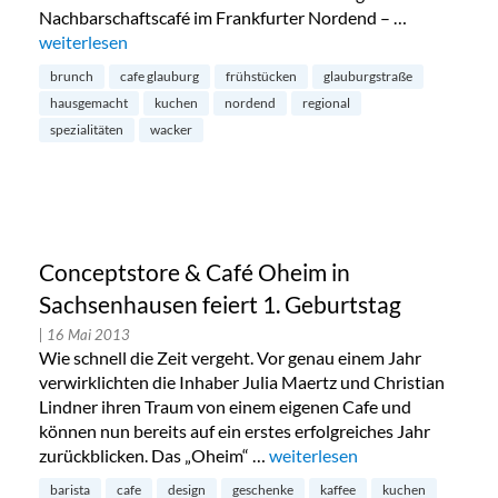
Nachbarschaftscafé im Frankfurter Nordend – …
„Café Glauburg im Frankfurter Nordend“
weiterlesen
brunch
cafe glauburg
frühstücken
glauburgstraße
hausgemacht
kuchen
nordend
regional
spezialitäten
wacker
Conceptstore & Café Oheim in
Sachsenhausen feiert 1. Geburtstag
| 16 Mai 2013
Wie schnell die Zeit vergeht. Vor genau einem Jahr
verwirklichten die Inhaber Julia Maertz und Christian
Lindner ihren Traum von einem eigenen Cafe und
können nun bereits auf ein erstes erfolgreiches Jahr
zurückblicken. Das „Oheim“ …
„Conceptstore & Café Oheim i
weiterlesen
barista
cafe
design
geschenke
kaffee
kuchen