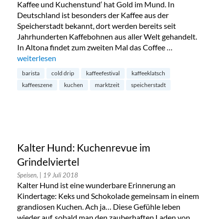
Kaffee und Kuchenstund‘ hat Gold im Mund. In
Deutschland ist besonders der Kaffee aus der
Speicherstadt bekannt, dort werden bereits seit
Jahrhunderten Kaffebohnen aus aller Welt gehandelt.
In Altona findet zum zweiten Mal das Coffee …
„Coffee & Cake Festival in der Marktzeit“
weiterlesen
barista
cold drip
kaffeefestival
kaffeeklatsch
kaffeeszene
kuchen
marktzeit
speicherstadt
Kalter Hund: Kuchenrevue im
Grindelviertel
Speisen,
| 19 Juli 2018
Kalter Hund ist eine wunderbare Erinnerung an
Kindertage: Keks und Schokolade gemeinsam in einem
grandiosen Kuchen. Ach ja… Diese Gefühle leben
wieder auf, sobald man den zauberhaften Laden von