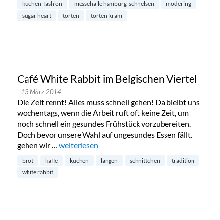
kuchen-fashion
messehalle hamburg-schnelsen
modering
sugar heart
torten
torten-kram
Café White Rabbit im Belgischen Viertel
| 13 März 2014
Die Zeit rennt! Alles muss schnell gehen! Da bleibt uns
wochentags, wenn die Arbeit ruft oft keine Zeit, um
noch schnell ein gesundes Frühstück vorzubereiten.
Doch bevor unsere Wahl auf ungesundes Essen fällt,
gehen wir …
„Café White Rabbit im Belgischen Viertel“
weiterlesen
brot
kaffe
kuchen
langen
schnittchen
tradition
white rabbit