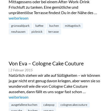
Mittagessens oder bei einem After-Work-Drink
Frischluft zu tanken. Eine gemütliche und
unprätentiöse Terrasse findest Du in der Nähe des …
„Neuhauser Wohnküche: Vinothek und Restaurant in Neuh
weiterlesen
grünwaldpark
kaffee
kuchen
mittagstisch
neuhausen
picknick
terrasse
Von Eva – Cologne Cake Couture
| 2 Februar 2015
Natürlich stehen wir alle auf Süßigkeiten – wir können
ja gar nicht erst genug davon kriegen, aber wenn sie so
wundervoll wie die von Cologne Cake Couture
aussehen, dann fällt es uns sogar fast schon …
„Von Eva – Cologne Cake Couture“
weiterlesen
ausgefallene kuchen
cakepop
colognecakecouture
cupcake
kuchen
von eva