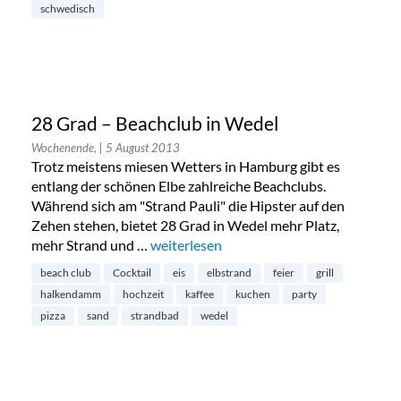
schwedisch
28 Grad – Beachclub in Wedel
Wochenende,
| 5 August 2013
Trotz meistens miesen Wetters in Hamburg gibt es
entlang der schönen Elbe zahlreiche Beachclubs.
Während sich am "Strand Pauli" die Hipster auf den
Zehen stehen, bietet 28 Grad in Wedel mehr Platz,
mehr Strand und …
„28 Grad – Beachclub in Wedel“
weiterlesen
beach club
Cocktail
eis
elbstrand
feier
grill
halkendamm
hochzeit
kaffee
kuchen
party
pizza
sand
strandbad
wedel