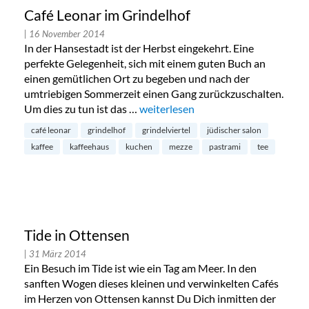
Café Leonar im Grindelhof
| 16 November 2014
In der Hansestadt ist der Herbst eingekehrt. Eine
perfekte Gelegenheit, sich mit einem guten Buch an
einen gemütlichen Ort zu begeben und nach der
umtriebigen Sommerzeit einen Gang zurückzuschalten.
Um dies zu tun ist das …
„Café Leonar im Grindelhof“
weiterlesen
café leonar
grindelhof
grindelviertel
jüdischer salon
kaffee
kaffeehaus
kuchen
mezze
pastrami
tee
Tide in Ottensen
| 31 März 2014
Ein Besuch im Tide ist wie ein Tag am Meer. In den
sanften Wogen dieses kleinen und verwinkelten Cafés
im Herzen von Ottensen kannst Du Dich inmitten der