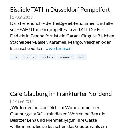
Eisdiele TATI in Düsseldorf Pempelfort
| 29 Juli 2013
Da ist er endlich – der heißgeliebte Sommer. Und alle
so: YEAH! Und ein doppeltes Ja zu TATI. Die Eck-
Eisdiele in Pempelfort ist ein Garant für gute Bällchen:
Stachelbeer-Baiser, Karamell, Mango, Veilchen oder
klassische Sorten …
„Eisdiele TATI in Düsseldorf Pempelfort“
weiterlesen
eis
eisdiele
kuchen
sommer
süß
Café Glauburg im Frankfurter Nordend
| 17 Juni 2013
„Wir freuen uns auf Dich, im Wohnzimmer der
Glauburgstraße“ – mit diesen Worten heißen die
Besitzer Lena und Mehmet Iyigün ihre Gäste
willkommen. Sie selbst sehen das Glauburg als ein