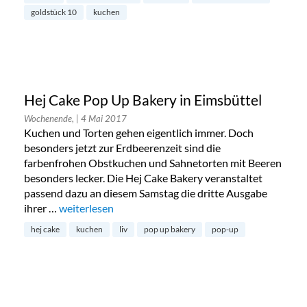
goldstück 10
kuchen
Hej Cake Pop Up Bakery in Eimsbüttel
Wochenende,
| 4 Mai 2017
Kuchen und Torten gehen eigentlich immer. Doch
besonders jetzt zur Erdbeerenzeit sind die
farbenfrohen Obstkuchen und Sahnetorten mit Beeren
besonders lecker. Die Hej Cake Bakery veranstaltet
passend dazu an diesem Samstag die dritte Ausgabe
ihrer …
„Hej Cake Pop Up Bakery in Eimsbüttel“
weiterlesen
hej cake
kuchen
liv
pop up bakery
pop-up