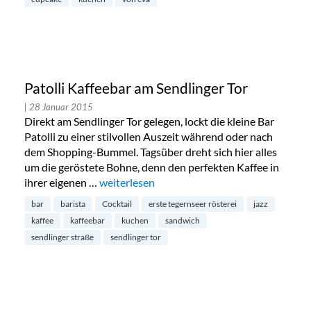
Patolli Kaffeebar am Sendlinger Tor
| 28 Januar 2015
Direkt am Sendlinger Tor gelegen, lockt die kleine Bar
Patolli zu einer stilvollen Auszeit während oder nach
dem Shopping-Bummel. Tagsüber dreht sich hier alles
um die geröstete Bohne, denn den perfekten Kaffee in
ihrer eigenen …
„Patolli Kaffeebar am Sendlinger Tor“
weiterlesen
bar
barista
Cocktail
erste tegernseer rösterei
jazz
kaffee
kaffeebar
kuchen
sandwich
sendlinger straße
sendlinger tor