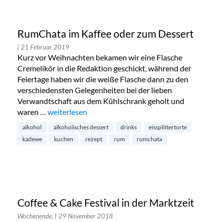
RumChata im Kaffee oder zum Dessert
| 21 Februar 2019
Kurz vor Weihnachten bekamen wir eine Flasche
Cremelikör in die Redaktion geschickt, während der
Feiertage haben wir die weiße Flasche dann zu den
verschiedensten Gelegenheiten bei der lieben
Verwandtschaft aus dem Kühlschrank geholt und
waren …
„RumChata im Kaffee oder zum Dessert“
weiterlesen
alkohol
alkoholisches dessert
drinks
eissplittertorte
kadewe
kuchen
rezept
rum
rumchata
Coffee & Cake Festival in der Marktzeit
Wochenende,
| 29 November 2018