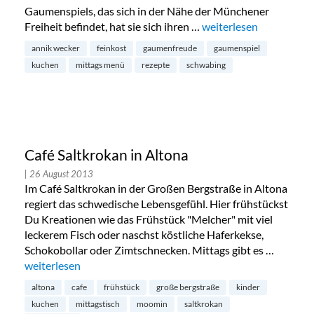
Gaumenspiels, das sich in der Nähe der Münchener
Freiheit befindet, hat sie sich ihren …
„Gaumenspiel Annik We
weiterlesen
annik wecker
feinkost
gaumenfreude
gaumenspiel
kuchen
mittags menü
rezepte
schwabing
Café Saltkrokan in Altona
| 26 August 2013
Im Café Saltkrokan in der Großen Bergstraße in Altona
regiert das schwedische Lebensgefühl. Hier frühstückst
Du Kreationen wie das Frühstück "Melcher" mit viel
leckerem Fisch oder naschst köstliche Haferkekse,
Schokobollar oder Zimtschnecken. Mittags gibt es …
„Café Saltkrokan in Altona“
weiterlesen
altona
cafe
frühstück
große bergstraße
kinder
kuchen
mittagstisch
moomin
saltkrokan