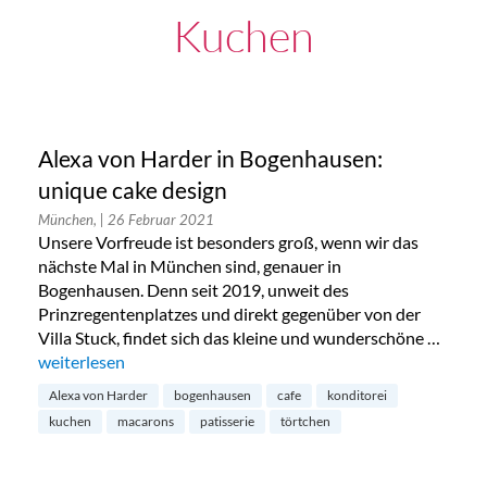
Kuchen
Alexa von Harder in Bogenhausen:
unique cake design
München,
| 26 Februar 2021
Unsere Vorfreude ist besonders groß, wenn wir das
nächste Mal in München sind, genauer in
Bogenhausen. Denn seit 2019, unweit des
Prinzregentenplatzes und direkt gegenüber von der
Villa Stuck, findet sich das kleine und wunderschöne …
„Alexa von Harder in Bogenhausen: unique cake design“
weiterlesen
Alexa von Harder
bogenhausen
cafe
konditorei
kuchen
macarons
patisserie
törtchen