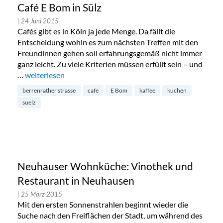
Café E Bom in Sülz
| 24 Juni 2015
Cafés gibt es in Köln ja jede Menge. Da fällt die
Entscheidung wohin es zum nächsten Treffen mit den
Freundinnen gehen soll erfahrungsgemäß nicht immer
ganz leicht. Zu viele Kriterien müssen erfüllt sein – und
…
„Café E Bom in Sülz“
weiterlesen
berrenrather strasse
cafe
E Bom
kaffee
kuchen
suelz
Neuhauser Wohnküche: Vinothek und
Restaurant in Neuhausen
| 25 März 2015
Mit den ersten Sonnenstrahlen beginnt wieder die
Suche nach den Freiflächen der Stadt, um während des