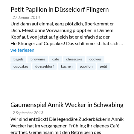
Petit Papillon in Düsseldorf Flingern
| 27 Januar 2014
Und dann auf einmal, ganz plötzlich, überkommt er
Dich. Meist ohne Vorwarnung ploppt er in Deinem
Kopf auf, von jetzt auf gleich ist er einfach da: der
Heißhunger auf Cupcakes! Das schlimme ist: hat sich …
„Petit Papillon in Düsseldorf Flingern“
weiterlesen
bagels
brownies
cafe
cheescake
cookies
cupcakes
duesseldorf
kuchen
papillon
petit
Gaumenspiel Annik Wecker in Schwabing
| 2 September 2013
Wir sind entzückt! Die legendäre Zuckerbäckerin Annik
Wecker hat im vergangenen Frühling ihr eigenes Café
eröffnet. Gemeinsam mit den Betreibern des