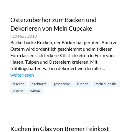
Osterzuberhör zum Backen und
Dekorieren von Mein Cupcake
| 20 März 2013
Backe, backe Kucken, der Bäcker hat gerufen. Auch zu
Ostern wird ordentlich geschlemmt und mit dieser
Form lassen sich leckere Köstlichkeiten in Form von
Hasen, Tulpen und Ostereiern kreieren. Mit
frühlingshaften Farben dekoriert werden alle …
„Osterzuberhör zum Backen und Dekorieren von Mein Cupc
weiterlesen
backen
backform
geschenke
kuchen
mein cupcake
ostern
wilton
Kuchen im Glas von Bremer Feinkost