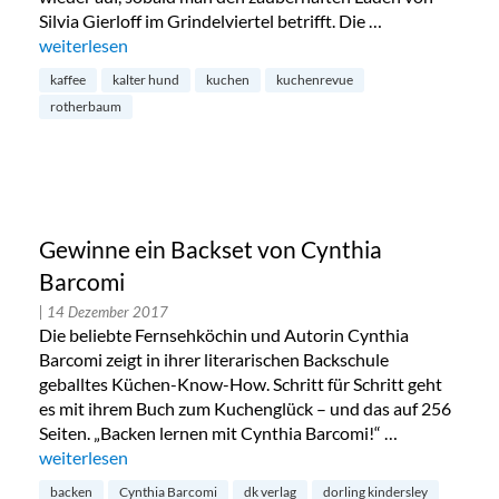
Silvia Gierloff im Grindelviertel betrifft. Die …
„Kalter Hund: Kuchenrevue im Grindelviertel“
weiterlesen
kaffee
kalter hund
kuchen
kuchenrevue
rotherbaum
Gewinne ein Backset von Cynthia
Barcomi
| 14 Dezember 2017
Die beliebte Fernsehköchin und Autorin Cynthia
Barcomi zeigt in ihrer literarischen Backschule
geballtes Küchen-Know-How. Schritt für Schritt geht
es mit ihrem Buch zum Kuchenglück – und das auf 256
Seiten. „Backen lernen mit Cynthia Barcomi!“ …
„Gewinne ein Backset von Cynthia Barcomi“
weiterlesen
backen
Cynthia Barcomi
dk verlag
dorling kindersley