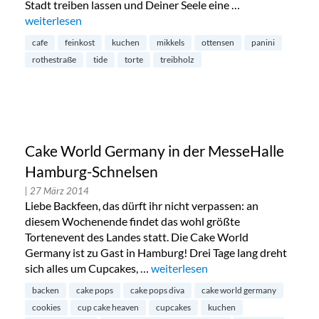
Stadt treiben lassen und Deiner Seele eine …
„Tide in Ottensen“
weiterlesen
cafe
feinkost
kuchen
mikkels
ottensen
panini
rothestraße
tide
torte
treibholz
Cake World Germany in der MesseHalle
Hamburg-Schnelsen
| 27 März 2014
Liebe Backfeen, das dürft ihr nicht verpassen: an
diesem Wochenende findet das wohl größte
Tortenevent des Landes statt. Die Cake World
Germany ist zu Gast in Hamburg! Drei Tage lang dreht
sich alles um Cupcakes, …
„Cake World Germany in der Mes
weiterlesen
backen
cake pops
cake pops diva
cake world germany
cookies
cup cake heaven
cupcakes
kuchen