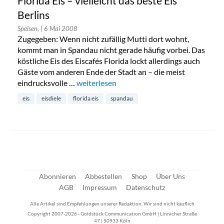
Florida Eis – vielleicht das beste Eis
Berlins
Speisen,
| 6 Mai 2008
Zugegeben: Wenn nicht zufällig Mutti dort wohnt,
kommt man in Spandau nicht gerade häufig vorbei. Das
köstliche Eis des Eiscafés Florida lockt allerdings auch
Gäste vom anderen Ende der Stadt an – die meist
eindrucksvolle …
„Florida Eis – vielleicht das beste Eis Berlin
weiterlesen
eis
eisdiele
florida eis
spandau
Abonnieren
Abbestellen
Shop
Über Uns
AGB
Impressum
Datenschutz
Alle Artikel sind Empfehlungen unserer Redaktion. Wir sind nicht käuflich
Copyright 2007-2026 - Goldstück Communication GmbH | Linnicher Straße
47 | 50933 Köln