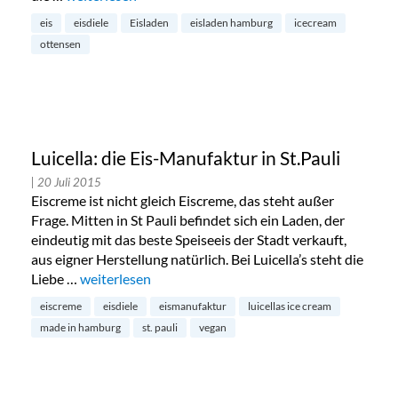
eis
eisdiele
Eisladen
eisladen hamburg
icecream
ottensen
Luicella: die Eis-Manufaktur in St.Pauli
| 20 Juli 2015
Eiscreme ist nicht gleich Eiscreme, das steht außer
Frage. Mitten in St Pauli befindet sich ein Laden, der
eindeutig mit das beste Speiseeis der Stadt verkauft,
aus eigner Herstellung natürlich. Bei Luicella’s steht die
Liebe …
„Luicella: die Eis-Manufaktur in St.Pauli“
weiterlesen
eiscreme
eisdiele
eismanufaktur
luicellas ice cream
made in hamburg
st. pauli
vegan