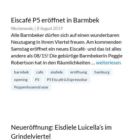
Eiscafé P5 eröffnet in Barmbek
Wochenende,
| 8 August 2019
Alle Barmbeker dürfen sich auf einen wunderbaren
Neuzugang in ihrem Viertel freuen. Am kommenden
Samstag eröffnet ein neues Eiscafé- und das ist alles
andere als 08/15! Die gebürtige Barmbekerin Peggie
Robertson hat in den Räumlichkeiten …
„Eiscafé P5 eröffnet
weiterlesen
barmbek
cafe
eisdiele
eröffnung
hamburg
opening
P5
P5 Eiscafé & Espressobar
Poppenhusenstrasse
Neueröffnung: Eisdiele Luicella’s im
Grindelviertel