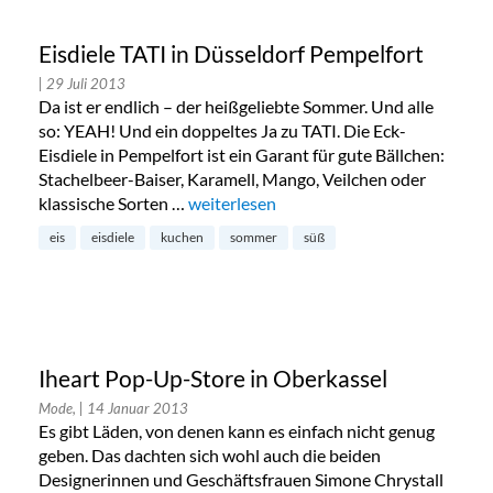
Eisdiele TATI in Düsseldorf Pempelfort
| 29 Juli 2013
Da ist er endlich – der heißgeliebte Sommer. Und alle
so: YEAH! Und ein doppeltes Ja zu TATI. Die Eck-
Eisdiele in Pempelfort ist ein Garant für gute Bällchen:
Stachelbeer-Baiser, Karamell, Mango, Veilchen oder
klassische Sorten …
„Eisdiele TATI in Düsseldorf Pempelfort“
weiterlesen
eis
eisdiele
kuchen
sommer
süß
Iheart Pop-Up-Store in Oberkassel
Mode,
| 14 Januar 2013
Es gibt Läden, von denen kann es einfach nicht genug
geben. Das dachten sich wohl auch die beiden
Designerinnen und Geschäftsfrauen Simone Chrystall