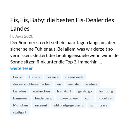
Eis, Eis, Baby: die besten Eis-Dealer des
Landes
| 8 April 2020
Der Sommer streckt seit ein paar Tagen langsam aber
sicher seine Fühler aus. Bei allem, was wir derzeit so
vermissen, klettert die Lieblingseisdiele wenn wir in der
Sonne sitzen flink unter die Top 3. Immerhin …
„Eis, Eis, Baby: die besten Eis-Dealer des Landes“
weiterlesen
berlin
Bio-eis
bizziice
das eiswerk
der verrückte eismacher
eis
eiscafé
eisdiele
Eisladen
euskirchen
frankfurt
gelato go
hamburg
hannover
heidelberg
hokey pokey
köln
luicella's
München
nicezeit
old bridge gelateria
schmitz eis
stuttgart