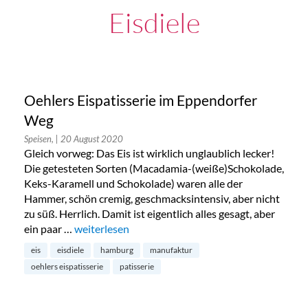
Eisdiele
Oehlers Eispatisserie im Eppendorfer
Weg
Speisen,
| 20 August 2020
Gleich vorweg: Das Eis ist wirklich unglaublich lecker!
Die getesteten Sorten (Macadamia-(weiße)Schokolade,
Keks-Karamell und Schokolade) waren alle der
Hammer, schön cremig, geschmacksintensiv, aber nicht
zu süß. Herrlich. Damit ist eigentlich alles gesagt, aber
ein paar …
„Oehlers Eispatisserie im Eppendorfer Weg“
weiterlesen
eis
eisdiele
hamburg
manufaktur
oehlers eispatisserie
patisserie