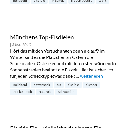
Ballabeni
eisdiele
frischeis
frozen yogurt
top it
Münchens Top-Eisdielen
| 3 Mai 2010
Hört das mit den Versuchungen denn nie auf? Im
Winter sind es die Plätzchen an Ostern die
Schokoladen-Ostereier und mit den ersten wärmenden
Sonnenstrahlen beginnt die Eiszeit. Hier ist sicherlich
für jeden Schlecktyp etwas dabei: …
„Münchens Top-Eisdiele
weiterlesen
Ballabeni
detterbeck
eis
eisdiele
eismeer
glockenbach
naturale
schwabing