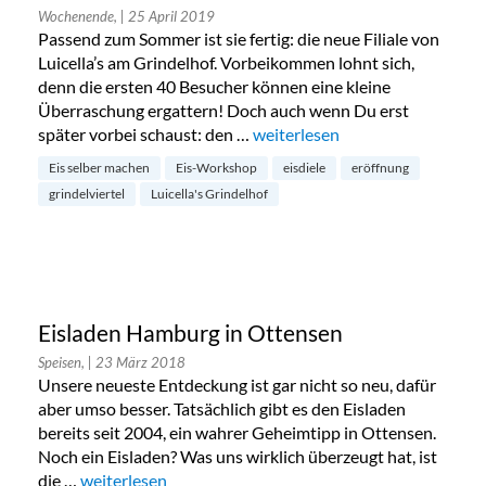
Wochenende,
| 25 April 2019
Passend zum Sommer ist sie fertig: die neue Filiale von
Luicella’s am Grindelhof. Vorbeikommen lohnt sich,
denn die ersten 40 Besucher können eine kleine
Überraschung ergattern! Doch auch wenn Du erst
später vorbei schaust: den …
„Neueröffnung: Eisdiele Luicella
weiterlesen
Eis selber machen
Eis-Workshop
eisdiele
eröffnung
grindelviertel
Luicella's Grindelhof
Eisladen Hamburg in Ottensen
Speisen,
| 23 März 2018
Unsere neueste Entdeckung ist gar nicht so neu, dafür
aber umso besser. Tatsächlich gibt es den Eisladen
bereits seit 2004, ein wahrer Geheimtipp in Ottensen.
Noch ein Eisladen? Was uns wirklich überzeugt hat, ist
die …
„Eisladen Hamburg in Ottensen“
weiterlesen