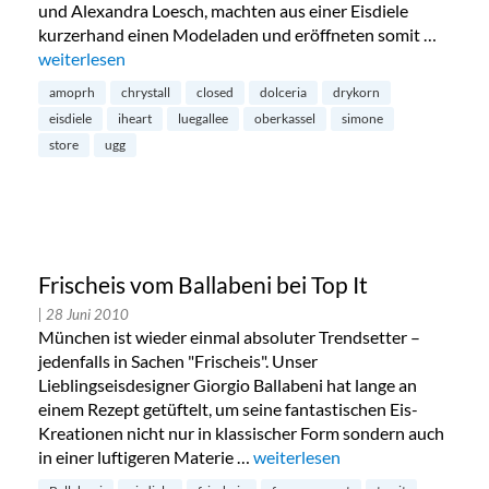
und Alexandra Loesch, machten aus einer Eisdiele
kurzerhand einen Modeladen und eröffneten somit …
„Iheart Pop-Up-Store in Oberkassel“
weiterlesen
amoprh
chrystall
closed
dolceria
drykorn
eisdiele
iheart
luegallee
oberkassel
simone
store
ugg
Frischeis vom Ballabeni bei Top It
| 28 Juni 2010
München ist wieder einmal absoluter Trendsetter –
jedenfalls in Sachen "Frischeis". Unser
Lieblingseisdesigner Giorgio Ballabeni hat lange an
einem Rezept getüftelt, um seine fantastischen Eis-
Kreationen nicht nur in klassischer Form sondern auch
in einer luftigeren Materie …
„Frischeis vom Ballabeni bei Top
weiterlesen