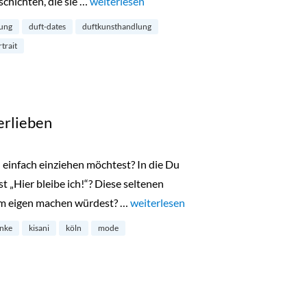
chichten, die sie …
„Die Duft Dates: Duftkunsthandlung im Belgis
weiterlesen
lung
duft-dates
duftkunsthandlung
trait
erlieben
 einfach einziehen möchtest? In die Du
t „Hier bleibe ich!“? Diese seltenen
em eigen machen würdest? …
„Kisani: ein Store zum Verlieben“
weiterlesen
nke
kisani
köln
mode