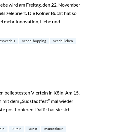
ebe wird am Freitag, den 22. November
ls zelebriert. Die Kölner Bucht hat so
viel mehr Innovation, Liebe und
n Köln“
es veedels
veedel hopping
veedellieben
n beliebtesten Vierteln in Köln. Am 15.
h mit dem „Südstadtfest“ mal wieder
e positionieren. Dafür hat sie sich
öln
kultur
kunst
manufaktur