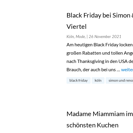
Black Friday bei Simon
Viertel
Köln, Mode,
| 26 November 2021
Am heutigen Black Friday locken
großen Rabatten und tollen Angeb
nach Thanksgiving in den USA de
Brauch, der auch bei uns …
„Blac
weite
black friday
köln
simon und reno
Madame Miammiam im Be
schönsten Kuchen