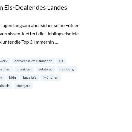
ten Eis-Dealer des Landes
 Tagen langsam aber sicher seine Fühler
 vermissen, klettert die Lieblingseisdiele
nk unter die Top 3. Immerhin …
ealer des Landes“
swerk
der verrückte eismacher
eis
kirchen
frankfurt
gelato go
hamburg
ey
köln
luicella's
München
itz eis
stuttgart