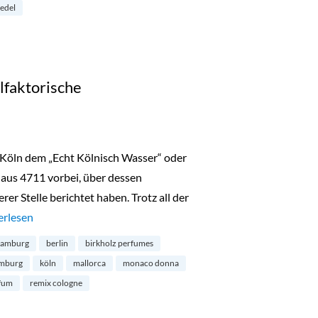
edel
lfaktorische
n Köln dem „Echt Kölnisch Wasser“ oder
us 4711 vorbei, über dessen
er Stelle berichtet haben. Trotz all der
ionale Düfte: eine olfaktorische Deutschlandreise“
erlesen
hamburg
berlin
birkholz perfumes
mburg
köln
mallorca
monaco donna
fum
remix cologne