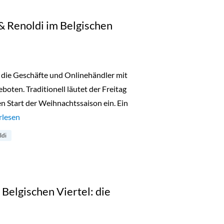
 & Renoldi im Belgischen
 die Geschäfte und Onlinehändler mit
oten. Traditionell läutet der Freitag
n Start der Weihnachtssaison ein. Ein
k Friday bei Simon & Renoldi im Belgischen Viertel“
rlesen
ldi
lgischen Viertel: die