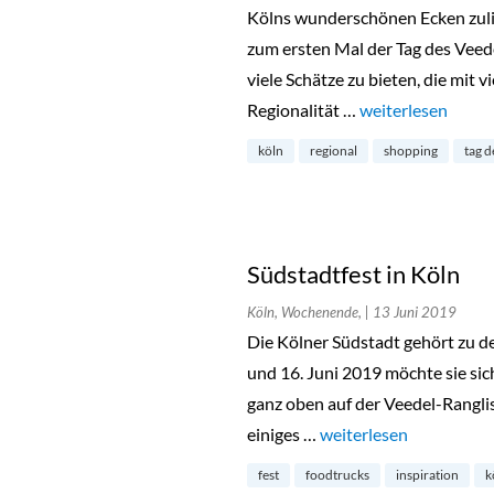
Kölns wunderschönen Ecken zuli
zum ersten Mal der Tag des Veede
viele Schätze zu bieten, die mit 
Regionalität …
„Tag des Veedels i
weiterlesen
köln
regional
shopping
tag d
Südstadtfest in Köln
Köln, Wochenende,
| 13 Juni 2019
Die Kölner Südstadt gehört zu de
und 16. Juni 2019 möchte sie sic
ganz oben auf der Veedel-Ranglist
einiges …
„Südstadtfest in Köln“
weiterlesen
fest
foodtrucks
inspiration
k