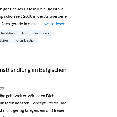
anz neues Café in Köln, sie ist viel
hop schon seit 2008 in der Antwerpener
. Doch gerade in diesen …
„Madame Miammiam im Belgischen Vierte
weiterlesen
chzeitstorte
köln
konditorei
tit four
tortenkreation
nsthandlung im Belgischen
020
he geht weiter. Wir laden Dich
 unseren liebsten Concept-Stores und
t nicht genug kriegen, ein und freuen