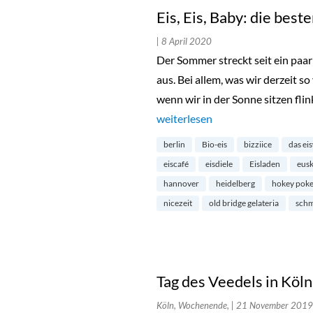
Eis, Eis, Baby: die bes
| 8 April 2020
Der Sommer streckt seit ein paar
aus. Bei allem, was wir derzeit so
wenn wir in der Sonne sitzen fli
„Eis, Eis, Baby: die besten Eis-D
weiterlesen
berlin
Bio-eis
bizziice
das ei
eiscafé
eisdiele
Eisladen
eus
hannover
heidelberg
hokey pok
nicezeit
old bridge gelateria
schm
Tag des Veedels in Köln
Köln, Wochenende,
| 21 November 2019