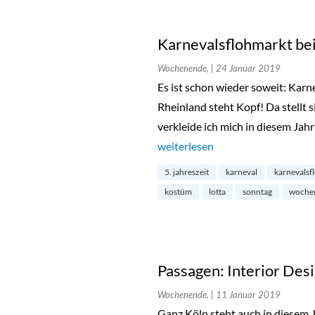
Karnevalsflohmarkt bei
Wochenende,
| 24 Januar 2019
Es ist schon wieder soweit: Karn
Rheinland steht Kopf! Da stellt si
verkleide ich mich in diesem Ja
„Karnevalsflohmarkt bei LOTTA i
weiterlesen
5. jahreszeit
karneval
karnevalsf
kostüm
lotta
sonntag
woche
Passagen: Interior Des
Wochenende,
| 11 Januar 2019
Ganz Köln steht auch in diesem 