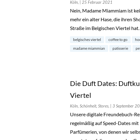
Köln,
| 25 Februar 2021
Nein, Madame Miammiam ist kein g
mehr ein alter Hase, die ihren S
Straße im Belgischen Viertel hat
belgisches viertel
coffee to go
ho
madame miammian
patisserie
pe
Die Duft Dates: Duftku
Viertel
Köln, Schönheit, Stores,
| 3 September 2
Unsere digitale Freundebuch-Rei
regelmäßig auf Speed-Dates mit
Parfümerien, von denen wir selbs