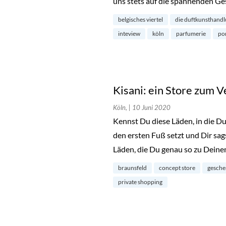
uns stets auf die spannenden Ges
belgisches viertel
die duftkunsthand
inteview
köln
parfumerie
por
Kisani: ein Store zum V
Köln,
| 10 Juni 2020
Kennst Du diese Läden, in die Du
den ersten Fuß setzt und Dir sags
Läden, die Du genau so zu Dein
braunsfeld
concept store
gesche
private shopping