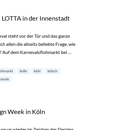
 LOTTA in der Innenstadt
eval steht vor der Tür und das ganze
ch allen die allseits beliebte Frage, wie
hr? Auf dem Karnevalsflohmarkt bei …
n der Innenstadt“
lohmarkt
kölle
köln
kölsch
nende
ign Week in Köln
Januar wieder im Zeichen des Designs.