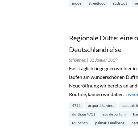
mode
streetfood
südstadt
ve
Regionale Düfte: eine o
Deutschlandreise
Schönheit,
| 31 Januar 2019
Fast täglich begegnen wir hier i
laufen am wunderschönen Duftha
Neueröffnung wir bereits an ander
Routine, kamen wir dabei …
„Reg
weit
4711
acqua di baviera
acqua di 
dufthaus4711
eau de parfum
ha
München
palmaria mallorca
par