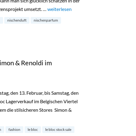
ann man sich glücklich schätzen in der
rzensprojekt umsetzt. …
„Die Duftkunsthandlung: Nischendüfte im 
weiterlesen
nischenduft
nischenparfum
Simon & Renoldi im
ag, den 13. Februar, bis Samstag, den
loc Lagerverkauf im Belgischen Viertel
rem die stilsicheren Stores Simon &
e bei Simon & Renoldi im Belgisches Viertel“
n
fashion
le bloc
le bloc stock sale