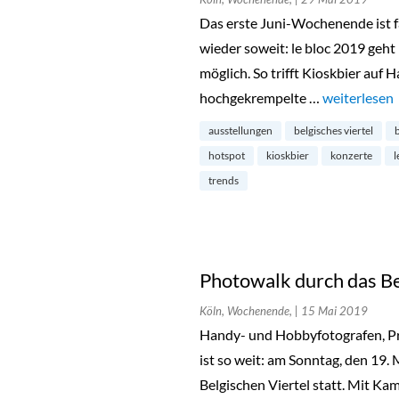
Das erste Juni-Wochenende ist f
wieder soweit: le bloc 2019 geht
möglich. So trifft Kioskbier auf
hochgekrempelte …
„le bloc 201
weiterlesen
ausstellungen
belgisches viertel
hotspot
kioskbier
konzerte
l
trends
Photowalk durch das Be
Köln, Wochenende,
| 15 Mai 2019
Handy- und Hobbyfotografen, Pro
ist so weit: am Sonntag, den 19.
Belgischen Viertel statt. Mit Ka