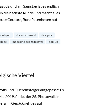
ast da und am Samstag ist es endlich
 in die nächste Runde und macht alles
 Haute Couture, Bundfaltenhosen auf
9 im Belgischen Viertel“
boutique
der super markt
designer
e bloc
mode und design festival
pop-up
lgische Viertel
fis und Quereinsteiger aufgepasst! Es
 Mai 2019, findet der 26. Photowalk im
mera im Gepäck geht es auf