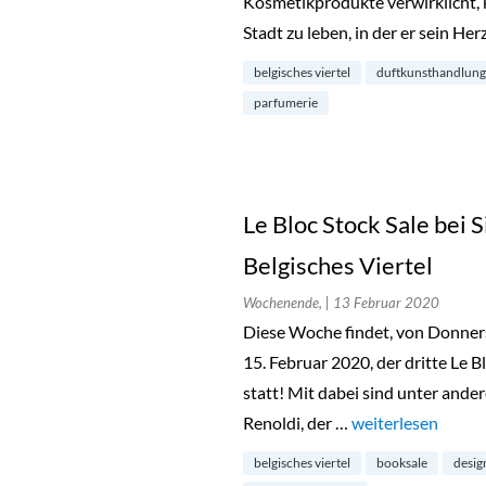
Kosmetikprodukte verwirklicht, k
Stadt zu leben, in der er sein He
belgisches viertel
duftkunsthandlung
parfumerie
Le Bloc Stock Sale bei 
Belgisches Viertel
Wochenende,
| 13 Februar 2020
Diese Woche findet, von Donnerst
15. Februar 2020, der dritte Le B
statt! Mit dabei sind unter ande
Renoldi, der …
„Le Bloc Stock Sal
weiterlesen
belgisches viertel
booksale
desig