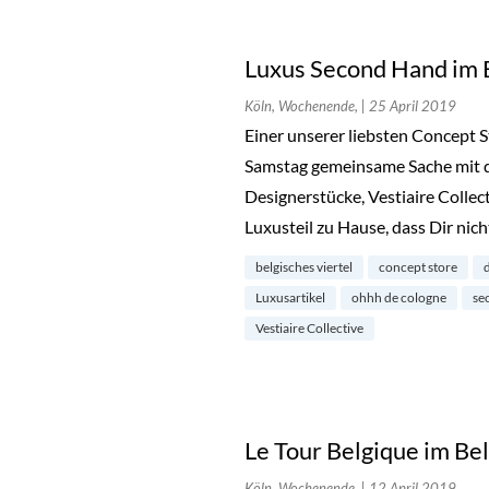
Luxus Second Hand im B
Köln, Wochenende,
| 25 April 2019
Einer unserer liebsten Concept
Samstag gemeinsame Sache mit d
Designerstücke, Vestiaire Collec
Luxusteil zu Hause, dass Dir nic
belgisches viertel
concept store
Luxusartikel
ohhh de cologne
se
Vestiaire Collective
Le Tour Belgique im Bel
Köln, Wochenende,
| 12 April 2019