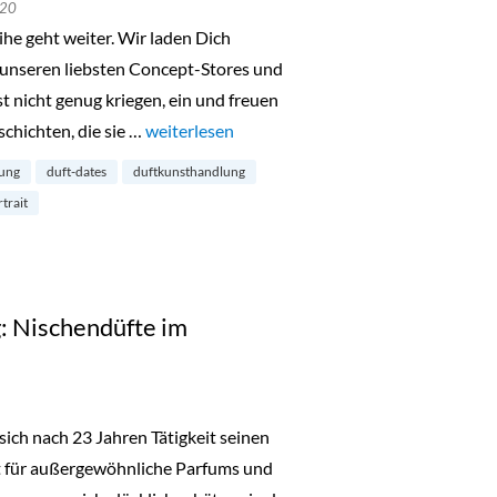
020
he geht weiter. Wir laden Dich
 unseren liebsten Concept-Stores und
t nicht genug kriegen, ein und freuen
chichten, die sie …
„Die Duft Dates: Duftkunsthandlung im Belgis
weiterlesen
lung
duft-dates
duftkunsthandlung
trait
: Nischendüfte im
ich nach 23 Jahren Tätigkeit seinen
 für außergewöhnliche Parfums und