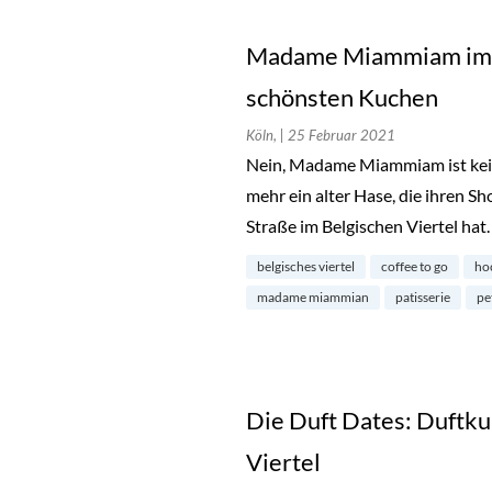
Madame Miammiam im Be
schönsten Kuchen
Köln,
| 25 Februar 2021
Nein, Madame Miammiam ist kein g
mehr ein alter Hase, die ihren S
Straße im Belgischen Viertel hat
belgisches viertel
coffee to go
ho
madame miammian
patisserie
pe
Die Duft Dates: Duftku
Viertel