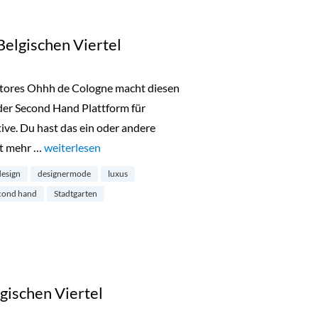
elgischen Viertel
 Stores Ohhh de Cologne macht diesen
er Second Hand Plattform für
tive. Du hast das ein oder andere
ht mehr …
„Luxus Second Hand im Belgischen Viertel“
weiterlesen
design
designermode
luxus
cond hand
Stadtgarten
gischen Viertel