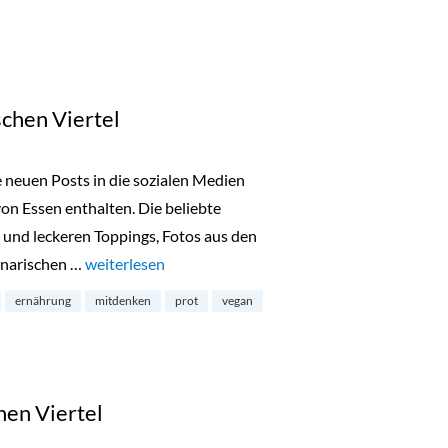
schen Viertel
e neuen Posts in die sozialen Medien
on Essen enthalten. Die beliebte
 und leckeren Toppings, Fotos aus den
inarischen …
„Prôt-Bäckerei im Belgischen Viertel“
weiterlesen
ernährung
mitdenken
prot
vegan
hen Viertel