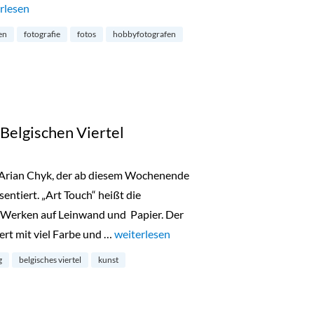
owalk durch das Belgische Viertel“
rlesen
en
fotografie
fotos
hobbyfotografen
Belgischen Viertel
t Arian Chyk, der ab diesem Wochenende
ntiert. „Art Touch“ heißt die
 Werken auf Leinwand und Papier. Der
rt mit viel Farbe und …
„Nachwuchskünstler im Belgischen Vierte
weiterlesen
g
belgisches viertel
kunst