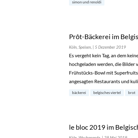
simon und renoldi
Prôt-Bäckerei im Belgi
Köln, Speisen,
| 5 Dezember 2019
Es vergeht kein Tag, an dem kein
hochgeladen werden, die Bilder v
Frühstücks-Bowl mit Superfruits
angesagten Restaurants und kul
bäckerei
belgisches viertel
brot
le bloc 2019 im Belgisc
Köln, Wochenende,
| 29 Mai 2019