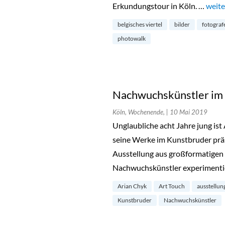
Erkundungstour in Köln. …
„Phot
weite
belgisches viertel
bilder
fotograf
photowalk
Nachwuchskünstler im 
Köln, Wochenende,
| 10 Mai 2019
Unglaubliche acht Jahre jung is
seine Werke im Kunstbruder präse
Ausstellung aus großformatigen
Nachwuchskünstler experimentie
Arian Chyk
Art Touch
ausstellun
Kunstbruder
Nachwuchskünstler