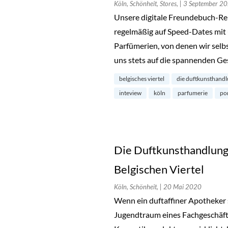
Köln, Schönheit, Stores,
| 3 September 2
Unsere digitale Freundebuch-Rei
regelmäßig auf Speed-Dates mit
Parfümerien, von denen wir selbs
uns stets auf die spannenden Ges
belgisches viertel
die duftkunsthand
inteview
köln
parfumerie
por
Die Duftkunsthandlung
Belgischen Viertel
Köln, Schönheit,
| 20 Mai 2020
Wenn ein duftaffiner Apotheker s
Jugendtraum eines Fachgeschäft