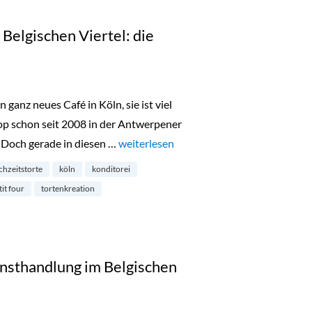
lgischen Viertel: die
anz neues Café in Köln, sie ist viel
hop schon seit 2008 in der Antwerpener
. Doch gerade in diesen …
„Madame Miammiam im Belgischen Vierte
weiterlesen
chzeitstorte
köln
konditorei
tit four
tortenkreation
nsthandlung im Belgischen