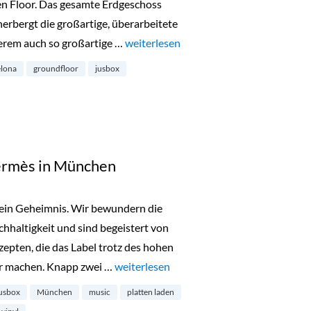
en Floor. Das gesamte Erdgeschoss
erbergt die großartige, überarbeitete
erem auch so großartige …
„Oberpollinger eröffnet neuen Floor“
weiterlesen
elona
groundfloor
jusbox
ermès in München
 kein Geheimnis. Wir bewundern die
hhaltigkeit und sind begeistert von
pten, die das Label trotz des hohen
ar machen. Knapp zwei …
„Silk Mix Pop-Up von Hermès in Münche
weiterlesen
usbox
München
music
platten laden