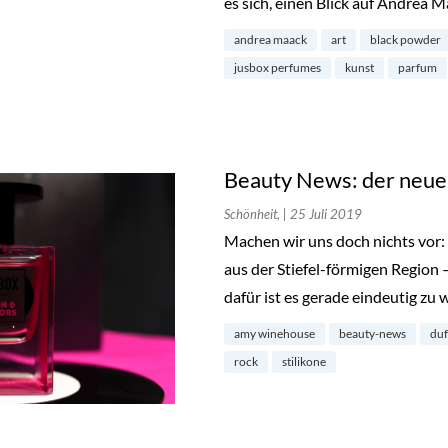
es sich, einen Blick auf Andrea 
andrea maack
art
black powder
jusbox perfumes
kunst
parfum
Beauty News: der neu
Schönheit,
| 25 Juli 2019
Machen wir uns doch nichts vor: 
aus der Stiefel-förmigen Region – 
dafür ist es gerade eindeutig zu 
amy winehouse
beauty-news
duf
rock
stilikone