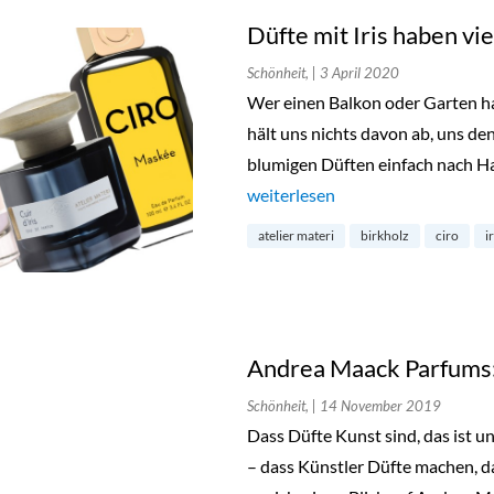
Düfte mit Iris haben vi
Schönheit,
| 3 April 2020
Wer einen Balkon oder Garten hat
hält uns nichts davon ab, uns de
blumigen Düften einfach nach Ha
„Düfte mit Iris haben viele Facet
weiterlesen
atelier materi
birkholz
ciro
ir
Andrea Maack Parfums: 
Schönheit,
| 14 November 2019
Dass Düfte Kunst sind, das ist 
– dass Künstler Düfte machen, da