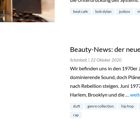
beat cafe
bob dylan
jusbox
m
Beauty-News: der neue
Schönheit,
| 22 Oktober 2020
Wir befinden uns in den 1970er J
dominierende Sound, doch Pläne
nach Rebellion steigen. Juni 197
Harlem, Brooklyn und die …
„Bea
weit
duft
genre collection
hip hop
rap