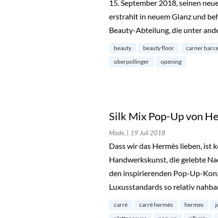
15. September 2018, seinen neu
erstrahlt in neuem Glanz und beh
Beauty-Abteilung, die unter and
beauty
beauty floor
carner barc
oberpollinger
opening
Silk Mix Pop-Up von H
Mode,
| 19 Juli 2018
Dass wir das Hermès lieben, ist
Handwerkskunst, die gelebte Nac
den inspirierenden Pop-Up-Konze
Luxusstandards so relativ nahb
carré
carré hermès
hermes
j