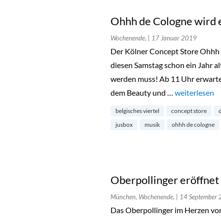
Ohhh de Cologne wird ei
Wochenende,
| 17 Januar 2019
Der Kölner Concept Store Ohhh d
diesen Samstag schon ein Jahr al
werden muss! Ab 11 Uhr erwarte
dem Beauty und …
„Ohhh de Colo
weiterlesen
belgisches viertel
concept store
jusbox
musik
ohhh de cologne
Oberpollinger eröffnet
München, Wochenende,
| 14 September
Das Oberpollinger im Herzen vo