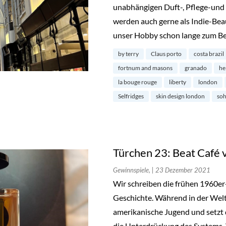
unabhängigen Duft-, Pflege-und 
werden auch gerne als Indie-Bea
unser Hobby schon lange zum Be
by terry
Claus porto
costa brazil
fortnum and masons
granado
he
la bouge rouge
liberty
london
Selfridges
skin design london
so
Türchen 23: Beat Café 
Gewinnspiele,
| 23 Dezember 2021
Wir schreiben die frühen 1960e
Geschichte. Während in der Welt
amerikanische Jugend und setzt
die Unterdrückung des Systems. 