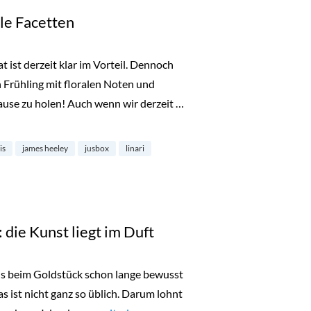
ele Facetten
 ist derzeit klar im Vorteil. Dennoch
n Frühling mit floralen Noten und
use zu holen! Auch wenn wir derzeit …
ten“
is
james heeley
jusbox
linari
die Kunst liegt im Duft
uns beim Goldstück schon lange bewusst
s ist nicht ganz so üblich. Darum lohnt