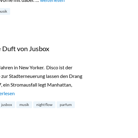
usik
 Duft von Jusbox
ahren in New Yorker. Disco ist der
 zur Stadterneuerung lassen den Drang
7, ein Stromausfall legt Manhattan,
uty-News: der neue Duft von Jusbox“
erlesen
jusbox
musik
night flow
parfum