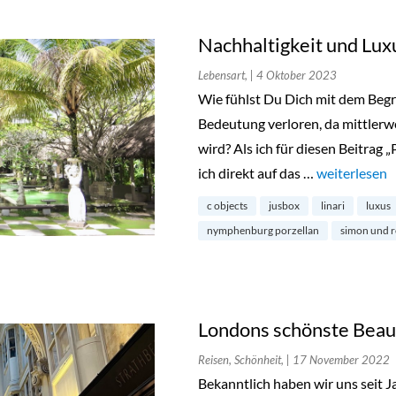
Nachhaltigkeit und Lux
Lebensart,
| 4 Oktober 2023
Wie fühlst Du Dich mit dem Begr
Bedeutung verloren, da mittlerwei
wird? Als ich für diesen Beitrag 
ich direkt auf das …
„Nachhaltigk
weiterlesen
c objects
jusbox
linari
luxus
nymphenburg porzellan
simon und r
Londons schönste Beau
Reisen, Schönheit,
| 17 November 2022
Bekanntlich haben wir uns seit 