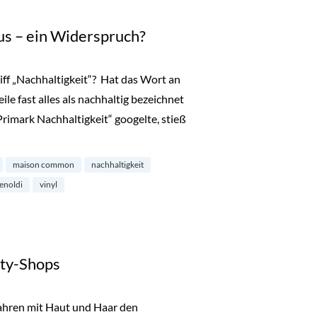
us – ein Widerspruch?
iff „Nachhaltigkeit“? Hat das Wort an
le fast alles als nachhaltig bezeichnet
„Primark Nachhaltigkeit“ googelte, stieß
eit und Luxus – ein Widerspruch?“
maison common
nachhaltigkeit
enoldi
vinyl
ty-Shops
Jahren mit Haut und Haar den