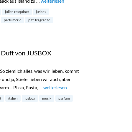
Maack aus Island zu …
„Andrea Maack Parfums: die Kunst liegt im D
weiterlesen
julien rasquinet
jusbox
parfumerie
pitti fragranze
e Duft von JUSBOX
So ziemlich alles, was wir lieben, kommt
und ja, Stiefel lieben wir auch, aber
warm – Pizza, Pasta, …
„Beauty News: der neue Duft von JUSBOX“
weiterlesen
t
italien
jusbox
musik
parfum