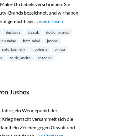
Make-Up Labels verschrieben. Sie
uty-Brands bezeichnet, und wir haben
ruf gemacht. Sei …
„Londons schönste Beauty-Shops“
weiterlesen
diptyque
dizziak
doctor brands
llo sunday
hotel mimi
jusbox
naturkosmetik
noble isle
ortigia
ho
sol de janeiro
space nk
von Jusbox
r-Jahre, ein Wendepunkt der
 Krieg herrscht versammelt sich die
 damit ein Zeichen gegen Gewalt und
Vorne mit dabei: …
„Türchen 23: Beat Café von Jusbox“
weiterlesen