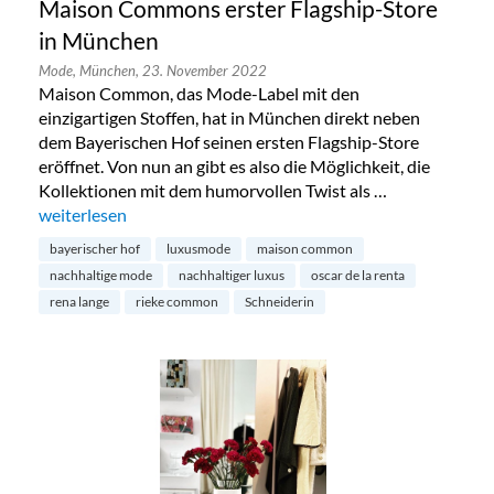
Maison Commons erster Flagship-Store
in München
Mode,
München,
23. November 2022
Maison Common, das Mode-Label mit den
einzigartigen Stoffen, hat in München direkt neben
dem Bayerischen Hof seinen ersten Flagship-Store
eröffnet. Von nun an gibt es also die Möglichkeit, die
Kollektionen mit dem humorvollen Twist als …
„Maison Commons erster Flagship-Store in München“
weiterlesen
bayerischer hof
luxusmode
maison common
nachhaltige mode
nachhaltiger luxus
oscar de la renta
rena lange
rieke common
Schneiderin