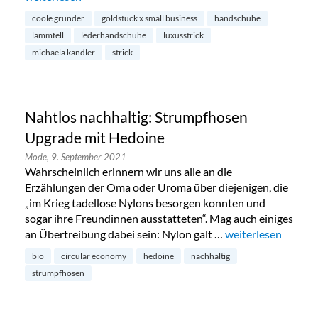
coole gründer
goldstück x small business
handschuhe
lammfell
lederhandschuhe
luxusstrick
michaela kandler
strick
Nahtlos nachhaltig: Strumpfhosen
Upgrade mit Hedoine
Mode,
9. September 2021
Wahrscheinlich erinnern wir uns alle an die
Erzählungen der Oma oder Uroma über diejenigen, die
„im Krieg tadellose Nylons besorgen konnten und
sogar ihre Freundinnen ausstatteten“. Mag auch einiges
an Übertreibung dabei sein: Nylon galt …
„Nahtlos nachhalt
weiterlesen
bio
circular economy
hedoine
nachhaltig
strumpfhosen