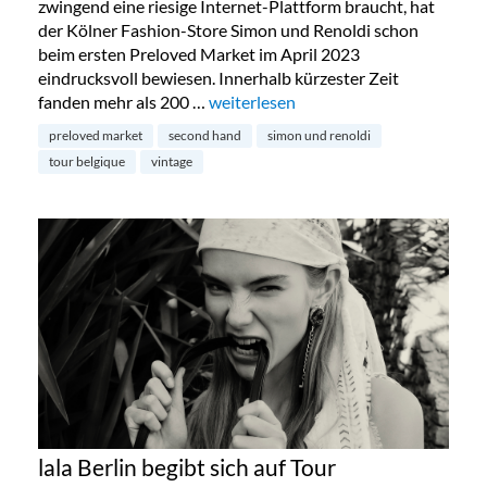
zwingend eine riesige Internet-Plattform braucht, hat
der Kölner Fashion-Store Simon und Renoldi schon
beim ersten Preloved Market im April 2023
eindrucksvoll bewiesen. Innerhalb kürzester Zeit
fanden mehr als 200 …
„Preloved Market by Simon & Renold
weiterlesen
preloved market
second hand
simon und renoldi
tour belgique
vintage
lala Berlin begibt sich auf Tour