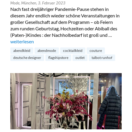
Mode,
München,
3. Februar 2023
Nach fast dreijähriger Pandemie-Pause stehen in
diesem Jahr endlich wieder schöne Veranstaltungen in
großer Gesellschaft auf dem Programm – ob Feiern
zum runden Geburtstag, Hochzeiten oder Abiball des
(Paten-)Kindes : der Nachholbedarf ist groß und …
„Talbot Runhof Outlet in München“
weiterlesen
abendkleid
abendmode
cocktailkleid
couture
deutsche designer
flagshipstore
outlet
talbot runhof