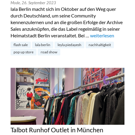
Mode,
26. September 2023
lala Berlin macht sich im Oktober auf den Weg quer
durch Deutschland, um seine Community
kennenzulernen und an die großen Erfolge der Archive
Sales anzuknüpfen, die das Label regelmäßig in seiner
Heimatstadt Berlin veranstaltet. Bei …
„lala Berlin begibt sic
weiterlesen
flash sale
lala berlin
leyla piedayesh
nachhaltigkeit
pop up store
road show
Talbot Runhof Outlet in München