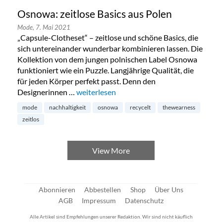
Osnowa: zeitlose Basics aus Polen
Mode,
7. Mai 2021
„Capsule-Clotheset“ – zeitlose und schöne Basics, die
sich untereinander wunderbar kombinieren lassen. Die
Kollektion von dem jungen polnischen Label Osnowa
funktioniert wie ein Puzzle. Langjährige Qualität, die
für jeden Körper perfekt passt. Denn den
Designerinnen …
„Osnowa: zeitlose Basics aus Polen“
weiterlesen
mode
nachhaltigkeit
osnowa
recycelt
thewearness
zeitlos
View More
Abonnieren
Abbestellen
Shop
Über Uns
AGB
Impressum
Datenschutz
Alle Artikel sind Empfehlungen unserer Redaktion. Wir sind nicht käuflich