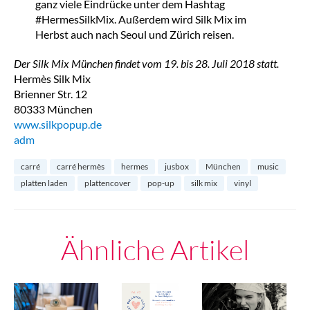
ganz viele Eindrücke unter dem Hashtag
#HermesSilkMix. Außerdem wird Silk Mix im
Herbst auch nach Seoul und Zürich reisen.
Der Silk Mix München findet vom 19. bis 28. Juli 2018 statt.
Hermès Silk Mix
Brienner Str. 12
80333 München
www.silkpopup.de
adm
carré
carré hermès
hermes
jusbox
München
music
platten laden
plattencover
pop-up
silk mix
vinyl
Ähnliche Artikel