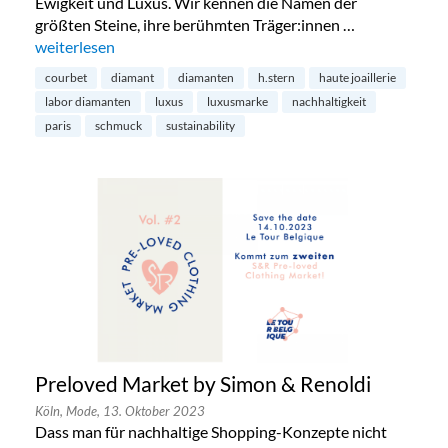
Ewigkeit und Luxus. Wir kennen die Namen der
größten Steine, ihre berühmten Träger:innen …
„Diamanten aus dem Labor – die Zukunft?“
weiterlesen
courbet
diamant
diamanten
h.stern
haute joaillerie
labor diamanten
luxus
luxusmarke
nachhaltigkeit
paris
schmuck
sustainability
Preloved Market by Simon & Renoldi
Köln,
Mode,
13. Oktober 2023
Dass man für nachhaltige Shopping-Konzepte nicht