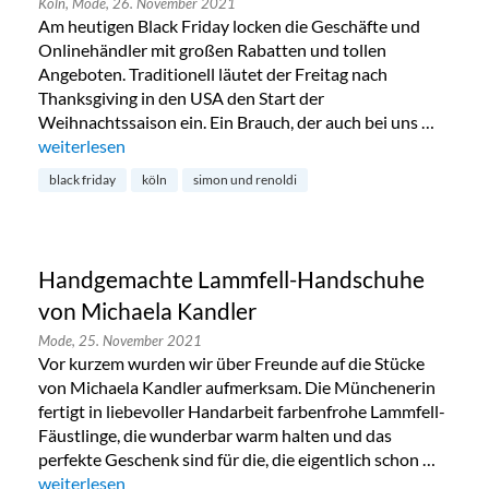
Köln,
Mode,
26. November 2021
Am heutigen Black Friday locken die Geschäfte und
Onlinehändler mit großen Rabatten und tollen
Angeboten. Traditionell läutet der Freitag nach
Thanksgiving in den USA den Start der
Weihnachtssaison ein. Ein Brauch, der auch bei uns …
„Black Friday bei Simon & Renoldi im Belgischen Viertel“
weiterlesen
black friday
köln
simon und renoldi
Handgemachte Lammfell-Handschuhe
von Michaela Kandler
Mode,
25. November 2021
Vor kurzem wurden wir über Freunde auf die Stücke
von Michaela Kandler aufmerksam. Die Münchenerin
fertigt in liebevoller Handarbeit farbenfrohe Lammfell-
Fäustlinge, die wunderbar warm halten und das
perfekte Geschenk sind für die, die eigentlich schon …
„Handgemachte Lammfell-Handschuhe von Michaela Kandl
weiterlesen