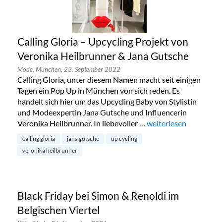
Calling Gloria – Upcycling Projekt von
Veronika Heilbrunner & Jana Gutsche
Mode,
München,
23. September 2022
Calling Gloria, unter diesem Namen macht seit einigen
Tagen ein Pop Up in München von sich reden. Es
handelt sich hier um das Upcycling Baby von Stylistin
und Modeexpertin Jana Gutsche und Influencerin
Veronika Heilbrunner. In liebevoller …
„Calling Gloria – Upc
weiterlesen
calling gloria
jana gutsche
up cycling
veronika heilbrunner
Black Friday bei Simon & Renoldi im
Belgischen Viertel