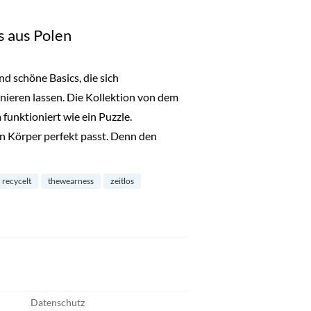
s aus Polen
nd schöne Basics, die sich
ieren lassen. Die Kollektion von dem
funktioniert wie ein Puzzle.
den Körper perfekt passt. Denn den
se Basics aus Polen“
recycelt
thewearness
zeitlos
Datenschutz