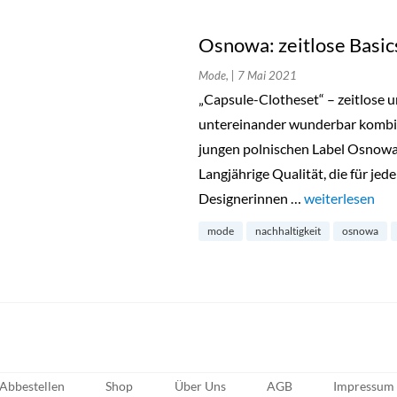
Osnowa: zeitlose Basic
Mode,
| 7 Mai 2021
„Capsule-Clotheset“ – zeitlose u
untereinander wunderbar kombin
jungen polnischen Label Osnowa 
Langjährige Qualität, die für je
Designerinnen …
„Osnowa: zeitlo
weiterlesen
mode
nachhaltigkeit
osnowa
Abbestellen
Shop
Über Uns
AGB
Impressum