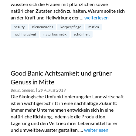
wussten sich die Frauen mit pflanzlichen sowie
natürlichen Zutaten schön zu halten. Warum sollte sich
an der Kraft und Heilwirkung der …
„Matica Cosmetics in Ha
weiterlesen
beauty
Bienenwachs
körperpflege
matica
nachhaltigkeit
naturkosmetik
schönheit
Good Bank: Achtsamkeit und grüner
Genuss in Mitte
Berlin, Speisen,
| 29 August 2019
Die ökologische Umfunktionierung der Landwirtschaft
ist ein wichtiger Schritt in eine nachhaltige Zukunft:
immer mehr Unternehmen entwickeln sich in eine
natürliche Richtung, indem sie die Produktion,
Lagerung und den Vertrieb ihrer Lebensmittel fairer
und umweltbewusster gestalten. …
„Good Bank: Achtsamkeit
weiterlesen