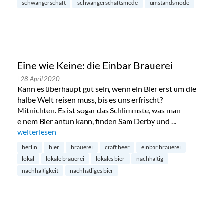
schwangerschaft
schwangerschaftsmode
umstandsmode
Eine wie Keine: die Einbar Brauerei
| 28 April 2020
Kann es überhaupt gut sein, wenn ein Bier erst um die
halbe Welt reisen muss, bis es uns erfrischt?
Mitnichten. Es ist sogar das Schlimmste, was man
einem Bier antun kann, finden Sam Derby und …
„Eine wie Keine: die Einbar Brauerei“
weiterlesen
berlin
bier
brauerei
craft beer
einbar brauerei
lokal
lokale brauerei
lokales bier
nachhaltig
nachhaltigkeit
nachhatliges bier