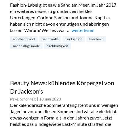
Fashion-Label gibt es wie Sand am Meer. Im Jahr 2017
ein weiteres neues zu gründen: ein heikles
Unterfangen. Corinne Samson und Joanna Kapitza
haben sich nicht davon entmutigen und abbringen
lassen. Warum? Weil es zwar …
„Another Brand: nicht einfac
weiterlesen
another brand
baumwolle
fair fashion
kaschmir
nachhaltige mode
nachhaltigkeit
Beauty News: kühlendes Körpergel von
Dr Jackson’s
News, Schönheit,
| 18 Juni 2020
Der kalendarische Sommeranfang steht uns in wenigen
Tagen bevor und diesen Sommer sind wir alle vielleicht
etwas weniger in Form, als in den Jahren zuvor. Jetzt
heißt es das Bindegewebe Last-Minute straffen, die