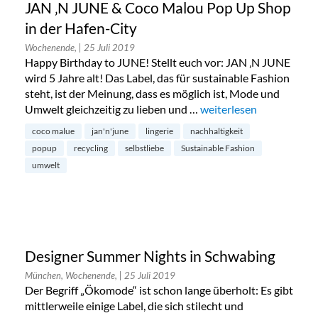
JAN ‚N JUNE & Coco Malou Pop Up Shop
in der Hafen-City
Wochenende,
| 25 Juli 2019
Happy Birthday to JUNE! Stellt euch vor: JAN ‚N JUNE
wird 5 Jahre alt! Das Label, das für sustainable Fashion
steht, ist der Meinung, dass es möglich ist, Mode und
Umwelt gleichzeitig zu lieben und …
„JAN ‚N JUNE & Coco Ma
weiterlesen
coco malue
jan'n'june
lingerie
nachhaltigkeit
popup
recycling
selbstliebe
Sustainable Fashion
umwelt
Designer Summer Nights in Schwabing
München, Wochenende,
| 25 Juli 2019
Der Begriff „Ökomode“ ist schon lange überholt: Es gibt
mittlerweile einige Label, die sich stilecht und