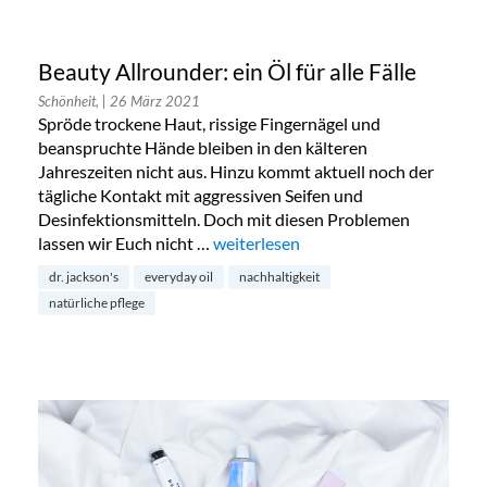
Beauty Allrounder: ein Öl für alle Fälle
Schönheit,
| 26 März 2021
Spröde trockene Haut, rissige Fingernägel und
beanspruchte Hände bleiben in den kälteren
Jahreszeiten nicht aus. Hinzu kommt aktuell noch der
tägliche Kontakt mit aggressiven Seifen und
Desinfektionsmitteln. Doch mit diesen Problemen
lassen wir Euch nicht …
„Beauty Allrounder: ein Öl für alle Fä
weiterlesen
dr. jackson's
everyday oil
nachhaltigkeit
natürliche pflege