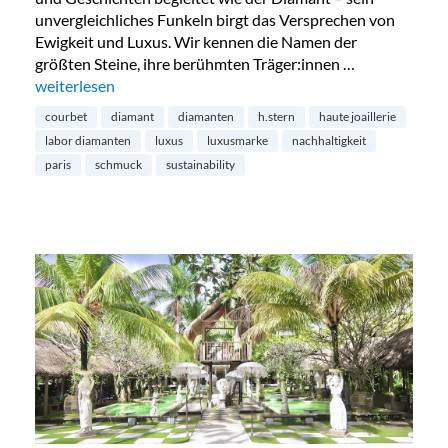
unvergleichliches Funkeln birgt das Versprechen von
Ewigkeit und Luxus. Wir kennen die Namen der
größten Steine, ihre berühmten Träger:innen …
„Diamanten aus dem Labor – die Zukunft?“
weiterlesen
courbet
diamant
diamanten
h.stern
haute joaillerie
labor diamanten
luxus
luxusmarke
nachhaltigkeit
paris
schmuck
sustainability