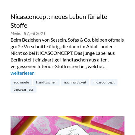
Nicasconcept: neues Leben für alte
Stoffe
Mode,
| 8 April 2021
Beim Beziehen von Sesseln, Sofas & Co. bleiben oftmals
große Verschnitte übrig, die dann im Abfall landen.
Nicht so bei NICASCONCEPT. Das junge Label aus
Berlin stellt einzigartige Handtaschen aus alten,
vergessenen Interior-Stoffresten her, welche …
„Nicasconcept: neues Leben für alte Stoffe“
weiterlesen
eco mode
handtaschen
nachhaltigkeit
nicasconcept
thewearness