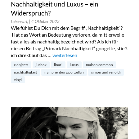
Nachhaltigkeit und Luxus – ein
Widerspruch?
Lebensart,
| 4 Oktober 2023
Wie fühlst Du Dich mit dem Begriff „Nachhaltigkeit“?
Hat das Wort an Bedeutung verloren, da mittlerweile
fast alles als nachhaltig bezeichnet wird? Als ich für
diesen Beitrag „Primark Nachhaltigkeit“ googelte, stieß
ich direkt auf das …
„Nachhaltigkeit und Luxus – ein Widers
weiterlesen
c objects
jusbox
linari
luxus
maison common
nachhaltigkeit
nymphenburg porzellan
simon und renoldi
vinyl