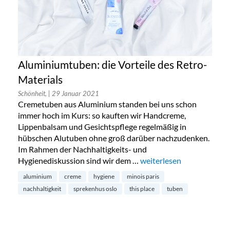
Aluminiumtuben: die Vorteile des Retro-
Materials
Schönheit,
| 29 Januar 2021
Cremetuben aus Aluminium standen bei uns schon
immer hoch im Kurs: so kauften wir Handcreme,
Lippenbalsam und Gesichtspflege regelmäßig in
hübschen Alutuben ohne groß darüber nachzudenken.
Im Rahmen der Nachhaltigkeits- und
Hygienediskussion sind wir dem …
„Aluminiumtuben: die Vor
weiterlesen
aluminium
creme
hygiene
minois paris
nachhaltigkeit
sprekenhus oslo
this place
tuben