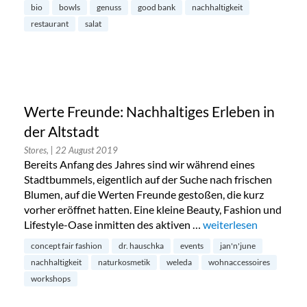
bio
bowls
genuss
good bank
nachhaltigkeit
restaurant
salat
Werte Freunde: Nachhaltiges Erleben in
der Altstadt
Stores,
| 22 August 2019
Bereits Anfang des Jahres sind wir während eines
Stadtbummels, eigentlich auf der Suche nach frischen
Blumen, auf die Werten Freunde gestoßen, die kurz
vorher eröffnet hatten. Eine kleine Beauty, Fashion und
Lifestyle-Oase inmitten des aktiven …
„Werte Freunde: Nachh
weiterlesen
concept fair fashion
dr. hauschka
events
jan'n'june
nachhaltigkeit
naturkosmetik
weleda
wohnaccessoires
workshops