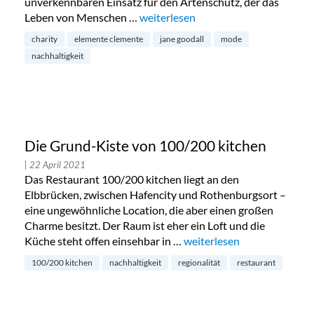
unverkennbaren Einsatz für den Artenschutz, der das
Leben von Menschen …
„Charity-Kollektion: Elemente Clem
weiterlesen
charity
elemente clemente
jane goodall
mode
nachhaltigkeit
Die Grund-Kiste von 100/200 kitchen
| 22 April 2021
Das Restaurant 100/200 kitchen liegt an den
Elbbrücken, zwischen Hafencity und Rothenburgsort –
eine ungewöhnliche Location, die aber einen großen
Charme besitzt. Der Raum ist eher ein Loft und die
Küche steht offen einsehbar in …
„Die Grund-Kiste von 100/
weiterlesen
100/200 kitchen
nachhaltigkeit
regionalität
restaurant