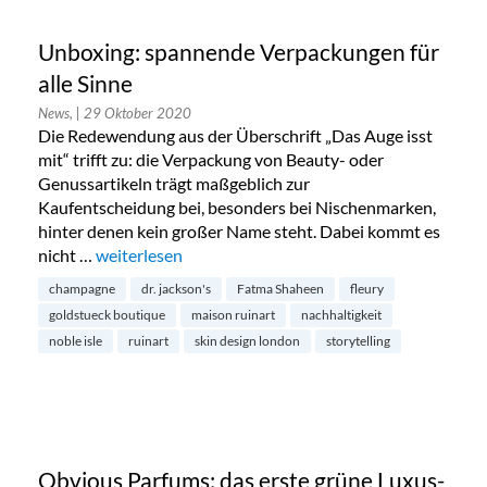
Unboxing: spannende Verpackungen für
alle Sinne
News,
| 29 Oktober 2020
Die Redewendung aus der Überschrift „Das Auge isst
mit“ trifft zu: die Verpackung von Beauty- oder
Genussartikeln trägt maßgeblich zur
Kaufentscheidung bei, besonders bei Nischenmarken,
hinter denen kein großer Name steht. Dabei kommt es
nicht …
„Unboxing: spannende Verpackungen für alle Sinne“
weiterlesen
champagne
dr. jackson's
Fatma Shaheen
fleury
goldstueck boutique
maison ruinart
nachhaltigkeit
noble isle
ruinart
skin design london
storytelling
Obvious Parfums: das erste grüne Luxus-