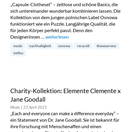
„Capsule-Clotheset“ – zeitlose und schöne Basics, die
sich untereinander wunderbar kombinieren lassen. Die
Kollektion von dem jungen polnischen Label Osnowa
funktioniert wie ein Puzzle. Langjährige Qualität, die
für jeden Körper perfekt passt. Denn den
Designerinnen …
„Osnowa: zeitlose Basics aus Polen“
weiterlesen
mode
nachhaltigkeit
osnowa
recycelt
thewearness
zeitlos
Charity-Kollektion: Elemente Clemente x
Jane Goodall
Mode,
| 23 April 2021
„Each and everyone can make a difference everyday“ –
ein Statement von Dr. Jane Goodall. Sie ist bekannt für
ihre Forschung mit Menschenaffen und einen