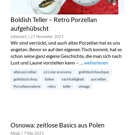
Boldish Teller – Retro Porzellan
aufgehübscht
Lebensart,
| 21 November 2021
Wir sind verrückt, und auch altes Porzellan hat es uns
angetan. Bevor es auf den eigenen Tisch kommt, hat es
schon seine ganz eigene Geschichte, die man sich nach
Lust und Laune vorstellen kann – …
„Boldish Teller – Retro 
weiterlesen
altes porzellan
circular economy
goldstück boutique
goldstück shop
italien
nachhaltigkeit
porzellan
Porzellanmalerei
retro
teller
vintage
Osnowa: zeitlose Basics aus Polen
Mode,
| 7 Mai 2021