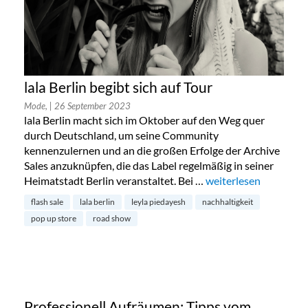
lala Berlin begibt sich auf Tour
Mode,
| 26 September 2023
lala Berlin macht sich im Oktober auf den Weg quer
durch Deutschland, um seine Community
kennenzulernen und an die großen Erfolge der Archive
Sales anzuknüpfen, die das Label regelmäßig in seiner
Heimatstadt Berlin veranstaltet. Bei …
„lala Berlin begibt sic
weiterlesen
flash sale
lala berlin
leyla piedayesh
nachhaltigkeit
pop up store
road show
Professionell Aufräumen: Tipps vom