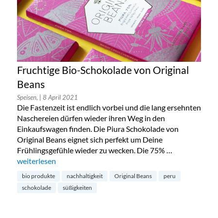
Fruchtige Bio-Schokolade von Original
Beans
Speisen,
| 8 April 2021
Die Fastenzeit ist endlich vorbei und die lang ersehnten
Naschereien dürfen wieder ihren Weg in den
Einkaufswagen finden. Die Piura Schokolade von
Original Beans eignet sich perfekt um Deine
Frühlingsgefühle wieder zu wecken. Die 75% …
„Fruchtige Bio-Schokolade von Original Beans“
weiterlesen
bio produkte
nachhaltigkeit
Original Beans
peru
schokolade
süßigkeiten