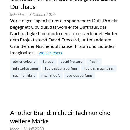
Dufthaus
Schönheit,
| 8 Oktober 2020
Vor einigen Tagen ist uns ein spannendes Duft-Projekt
begegnet: Obvious, das wohl erste Dufthaus, das
Nachhaltigkeit mit modernem Luxus verbindet. Hinter
dem Projekt steckt David Frossard, unter anderem
Gründer der Nischendufthäuser Frapin und Liquides
Imaginaires …
„Obvious Parfums: das erste grüne Luxus-Du
weiterlesen
atelier cologne
Byredo
david frossard
frapin
juliette has a gun
liquides bar à parfum
liquides imaginaires
nachhaltigkeit
nischenduft
obvious parfums
Another Brand: nicht einfach nur eine
weitere Marke
Mode,
| 16 Juli 2020