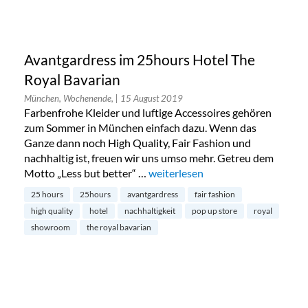
Avantgardress im 25hours Hotel The
Royal Bavarian
München, Wochenende,
| 15 August 2019
Farbenfrohe Kleider und luftige Accessoires gehören
zum Sommer in München einfach dazu. Wenn das
Ganze dann noch High Quality, Fair Fashion und
nachhaltig ist, freuen wir uns umso mehr. Getreu dem
Motto „Less but better“ …
„Avantgardress im 25hours Hotel 
weiterlesen
25 hours
25hours
avantgardress
fair fashion
high quality
hotel
nachhaltigkeit
pop up store
royal
showroom
the royal bavarian