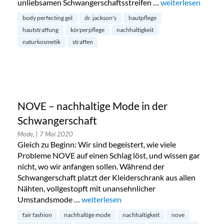
unliebsamen Schwangerschaftsstreifen …
„Beauty News: küh
weiterlesen
body perfecting gel
dr. jackson's
hautpflege
hautstraffung
körperpflege
nachhaltigkeit
naturkosmetik
straffen
NOVE – nachhaltige Mode in der
Schwangerschaft
Mode,
| 7 Mai 2020
Gleich zu Beginn: Wir sind begeistert, wie viele
Probleme NOVE auf einen Schlag löst, und wissen gar
nicht, wo wir anfangen sollen. Während der
Schwangerschaft platzt der Kleiderschrank aus allen
Nähten, vollgestopft mit unansehnlicher
Umstandsmode …
„NOVE – nachhaltige Mode in der Schwan
weiterlesen
fair fashion
nachhaltige mode
nachhaltigkeit
nove