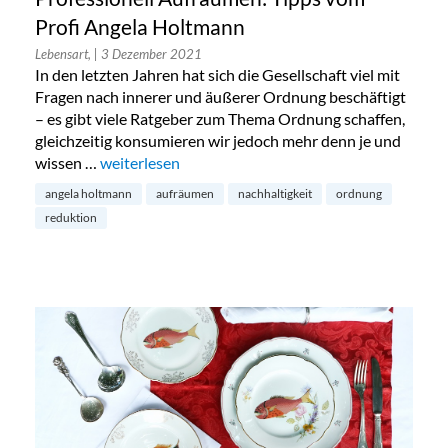
Profi Angela Holtmann
Lebensart,
| 3 Dezember 2021
In den letzten Jahren hat sich die Gesellschaft viel mit
Fragen nach innerer und äußerer Ordnung beschäftigt
– es gibt viele Ratgeber zum Thema Ordnung schaffen,
gleichzeitig konsumieren wir jedoch mehr denn je und
wissen …
„Professionell Aufräumen: Tipps vom Profi Angel
weiterlesen
angela holtmann
aufräumen
nachhaltigkeit
ordnung
reduktion