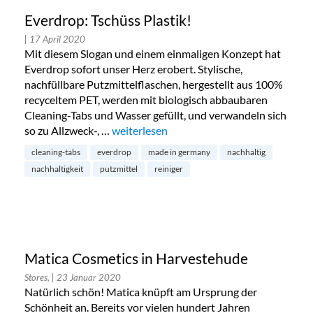
Everdrop: Tschüss Plastik!
| 17 April 2020
Mit diesem Slogan und einem einmaligen Konzept hat
Everdrop sofort unser Herz erobert. Stylische,
nachfüllbare Putzmittelflaschen, hergestellt aus 100%
recyceltem PET, werden mit biologisch abbaubaren
Cleaning-Tabs und Wasser gefüllt, und verwandeln sich
so zu Allzweck-, …
„Everdrop: Tschüss Plastik!“
weiterlesen
cleaning-tabs
everdrop
made in germany
nachhaltig
nachhaltigkeit
putzmittel
reiniger
Matica Cosmetics in Harvestehude
Stores,
| 23 Januar 2020
Natürlich schön! Matica knüpft am Ursprung der
Schönheit an. Bereits vor vielen hundert Jahren