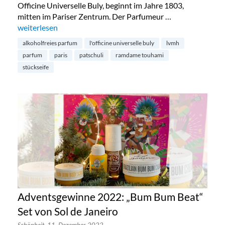
Officine Universelle Buly, beginnt im Jahre 1803,
mitten im Pariser Zentrum. Der Parfumeur …
„L’Officine Universelle Buly – Luxuspflege aus Paris“
weiterlesen
alkoholfreies parfum
l'officine universelle buly
lvmh
parfum
paris
patschuli
ramdame touhami
stückseife
Adventsgewinne 2022: „Bum Bum Beat“
Set von Sol de Janeiro