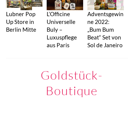
Lubner Pop
L’Officine
Adventsgewin
Up Store in
Universelle
ne 2022:
Berlin Mitte
Buly –
„Bum Bum
Luxuspflege
Beat“ Set von
aus Paris
Sol de Janeiro
Goldstück-
Boutique