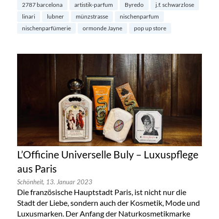
2787 barcelona
artistik-parfum
Byredo
j.f. schwarzlose
linari
lubner
münzstrasse
nischenparfum
nischenparfümerie
ormonde Jayne
pop up store
L’Officine Universelle Buly – Luxuspflege
aus Paris
Schönheit,
13. Januar 2023
Die französische Hauptstadt Paris, ist nicht nur die
Stadt der Liebe, sondern auch der Kosmetik, Mode und
Luxusmarken. Der Anfang der Naturkosmetikmarke