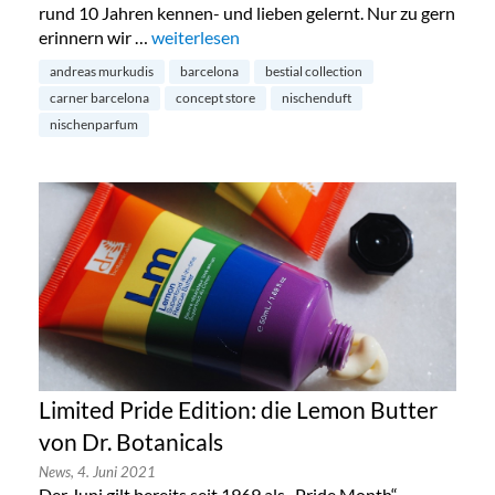
rund 10 Jahren kennen- und lieben gelernt. Nur zu gern
erinnern wir …
„Carner Barcelona lanciert neue Kollektion 
weiterlesen
andreas murkudis
barcelona
bestial collection
carner barcelona
concept store
nischenduft
nischenparfum
Limited Pride Edition: die Lemon Butter
von Dr. Botanicals
News,
4. Juni 2021
Der Juni gilt bereits seit 1969 als „Pride Month“.