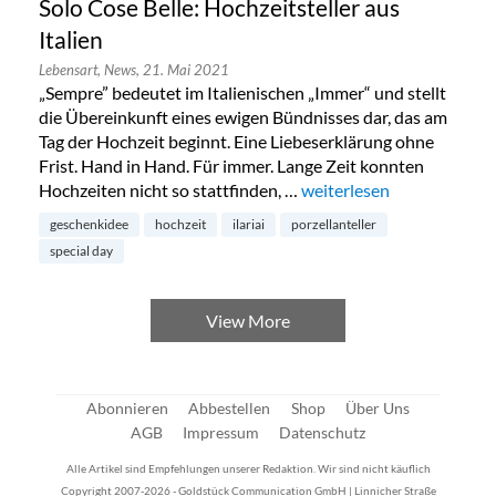
Solo Cose Belle: Hochzeitsteller aus
Italien
Lebensart,
News,
21. Mai 2021
„Sempre” bedeutet im Italienischen „Immer“ und stellt
die Übereinkunft eines ewigen Bündnisses dar, das am
Tag der Hochzeit beginnt. Eine Liebeserklärung ohne
Frist. Hand in Hand. Für immer. Lange Zeit konnten
Hochzeiten nicht so stattfinden, …
„Solo Cose Belle: Hochzeit
weiterlesen
geschenkidee
hochzeit
ilariai
porzellanteller
special day
View More
Abonnieren
Abbestellen
Shop
Über Uns
AGB
Impressum
Datenschutz
Alle Artikel sind Empfehlungen unserer Redaktion. Wir sind nicht käuflich
Copyright 2007-2026 - Goldstück Communication GmbH | Linnicher Straße