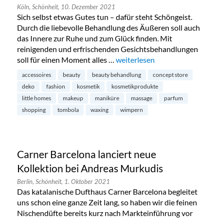
Köln,
Schönheit,
10. Dezember 2021
Sich selbst etwas Gutes tun – dafür steht Schöngeist.
Durch die liebevolle Behandlung des Äußeren soll auch
das Innere zur Ruhe und zum Glück finden. Mit
reinigenden und erfrischenden Gesichtsbehandlungen
soll für einen Moment alles …
„Schöngeist Beauty & Concept 
weiterlesen
accessoires
beauty
beauty behandlung
concept store
deko
fashion
kosmetik
kosmetikprodukte
little homes
makeup
maniküre
massage
parfum
shopping
tombola
waxing
wimpern
Carner Barcelona lanciert neue
Kollektion bei Andreas Murkudis
Berlin,
Schönheit,
1. Oktober 2021
Das katalanische Dufthaus Carner Barcelona begleitet
uns schon eine ganze Zeit lang, so haben wir die feinen
Nischendüfte bereits kurz nach Markteinführung vor