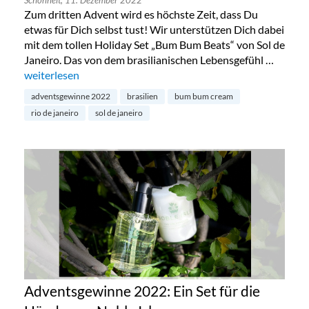
Schönheit,
11. Dezember 2022
Zum dritten Advent wird es höchste Zeit, dass Du
etwas für Dich selbst tust! Wir unterstützen Dich dabei
mit dem tollen Holiday Set „Bum Bum Beats“ von Sol de
Janeiro. Das von dem brasilianischen Lebensgefühl …
„Adventsgewinne 2022: „Bum Bum Beat“ Set von Sol de Jane
weiterlesen
adventsgewinne 2022
brasilien
bum bum cream
rio de janeiro
sol de janeiro
Adventsgewinne 2022: Ein Set für die