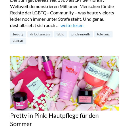
Weltweit demonstrieren Millionen Menschen für die
Rechte der LGBTQ+ Community – was heute vielorts
leider noch immer unter Strafe steht. Und genau
deshalb setzt sich auch …
„Limited Pride Edition: die Lemon 
weiterlesen
beauty
dr botanicals
lgbtq
pride month
toleranz
vielfalt
Pretty in Pink: Hautpflege für den
Sommer