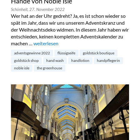
Hände von Noble Isle
Schönheit,
27. November 2022
Wer hat an der Uhr gedreht? Ja, es ist schon wieder so
spät im Jahr, dass wir uns unserem Adventskranz und
der Weihnachtsdeko widmen. In diesem Jahr haben wir
entschieden, keinen kompletten Adventskalender zu
machen …
„Adventsgewinne 2022: Ein Set für die Hände von 
weiterlesen
adventsgewinne 2022
flüssigseife
goldstück boutique
goldstück shop
hand wash
handlotion
handpflegerin
noble isle
the greenhouse