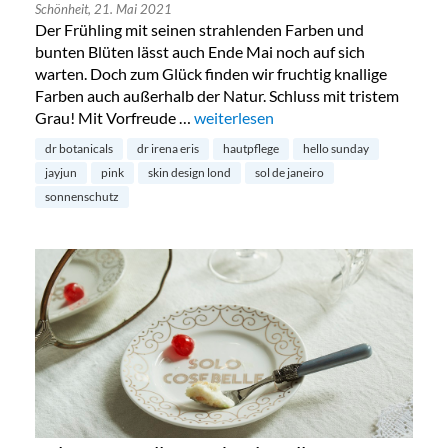
Schönheit,
21. Mai 2021
Der Frühling mit seinen strahlenden Farben und
bunten Blüten lässt auch Ende Mai noch auf sich
warten. Doch zum Glück finden wir fruchtig knallige
Farben auch außerhalb der Natur. Schluss mit tristem
Grau! Mit Vorfreude …
„Pretty in Pink: Hautpflege für den 
weiterlesen
dr botanicals
dr irena eris
hautpflege
hello sunday
jayjun
pink
skin design lond
sol de janeiro
sonnenschutz