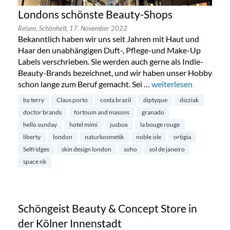
Londons schönste Beauty-Shops
Reisen,
Schönheit,
17. November 2022
Bekanntlich haben wir uns seit Jahren mit Haut und
Haar den unabhängigen Duft-, Pflege-und Make-Up
Labels verschrieben. Sie werden auch gerne als Indie-
Beauty-Brands bezeichnet, und wir haben unser Hobby
schon lange zum Beruf gemacht. Sei …
„Londons schönste Be
weiterlesen
by terry
Claus porto
costa brazil
diptyque
dizziak
doctor brands
fortnum and masons
granado
hello sunday
hotel mimi
jusbox
la bouge rouge
liberty
london
naturkosmetik
noble isle
ortigia
Selfridges
skin design london
soho
sol de janeiro
space nk
Schöngeist Beauty & Concept Store in
der Kölner Innenstadt