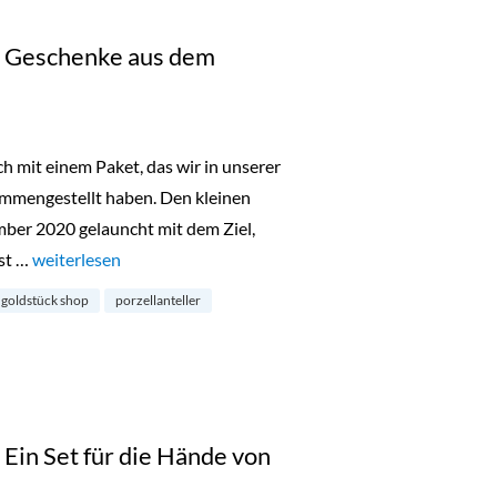
 Geschenke aus dem
h mit einem Paket, das wir in unserer
mmengestellt haben. Den kleinen
ber 2020 gelauncht mit dem Ziel,
st …
„Adventsgewinne 2022: Geschenke aus dem Goldstück Shop
weiterlesen
goldstück shop
porzellanteller
in Set für die Hände von