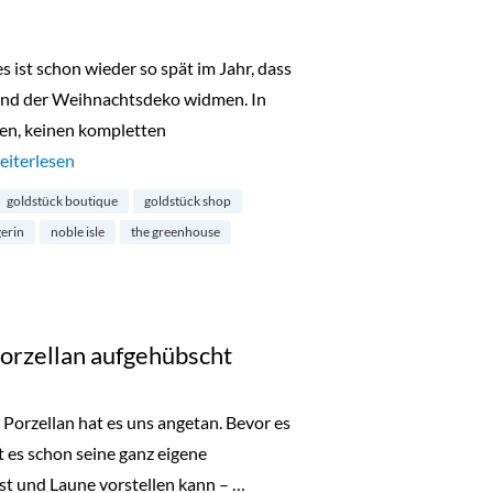
s ist schon wieder so spät im Jahr, dass
und der Weihnachtsdeko widmen. In
en, keinen kompletten
Adventsgewinne 2022: Ein Set für die Hände von Noble Isle“
eiterlesen
goldstück boutique
goldstück shop
erin
noble isle
the greenhouse
Porzellan aufgehübscht
 Porzellan hat es uns angetan. Bevor es
 es schon seine ganz eigene
st und Laune vorstellen kann – …