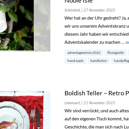
Noble Isle
Schönheit,
| 27 November 2022
Wer hat an der Uhr gedreht? Ja, e
wir uns unserem Adventskranz 
diesem Jahr haben wir entschied
Adventskalender zu machen …
„
w
adventsgewinne 2022
flüssigseife
hand wash
handlotion
handpfleg
Boldish Teller – Retro 
Lebensart,
| 21 November 2021
Wir sind verrückt, und auch altes
auf den eigenen Tisch kommt, hat
Geschichte, die man sich nach Lu