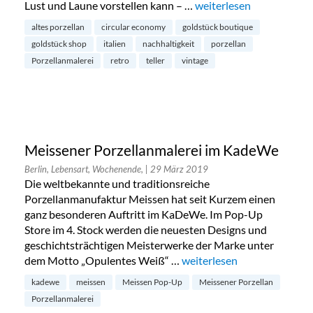
Lust und Laune vorstellen kann – …
„Boldish Teller – Retro 
weiterlesen
altes porzellan
circular economy
goldstück boutique
goldstück shop
italien
nachhaltigkeit
porzellan
Porzellanmalerei
retro
teller
vintage
Meissener Porzellanmalerei im KadeWe
Berlin, Lebensart, Wochenende,
| 29 März 2019
Die weltbekannte und traditionsreiche
Porzellanmanufaktur Meissen hat seit Kurzem einen
ganz besonderen Auftritt im KaDeWe. Im Pop-Up
Store im 4. Stock werden die neuesten Designs und
geschichtsträchtigen Meisterwerke der Marke unter
dem Motto „Opulentes Weiß“ …
„Meissener Porzellanmaler
weiterlesen
kadewe
meissen
Meissen Pop-Up
Meissener Porzellan
Porzellanmalerei