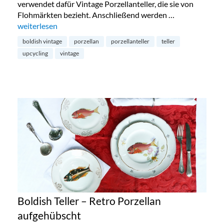
verwendet dafür Vintage Porzellanteller, die sie von
Flohmärkten bezieht. Anschließend werden …
„Türchen 12: Porzellanteller von Boldish Vintage“
weiterlesen
boldish vintage
porzellan
porzellanteller
teller
upcycling
vintage
Boldish Teller – Retro Porzellan
aufgehübscht