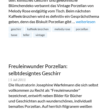
sein: klinisches Geschirr und gewöhnliche
Blümchendeko verbannt das Vintage Porzellan von
Melody Rose endgültig vom Tisch. Beim nächsten
Kaffeekränzchen wird es definitiv ein Gesprächsthema
geben, denn das Biskuit Porzellan gibt …
„Vintage Geschirr 
weiterlesen
geschirr
kaffeekränzchen
melody rose
porzellan
tasse
teller
vintage
Freuleinwunder Porzellan:
selbtdesigntes Geschirr
| 5 Juli 2011
Die Illustratorin Josephine Warfelmann die sich selbst
vollkommen zu Recht als "Freuleinwunder"
bezeichnet, entwirft neben Bilder für Bücher
und Geschichten auch wunderschönes, individuell
bemaltes Porzellan. Auf herrlich filigranem weißen