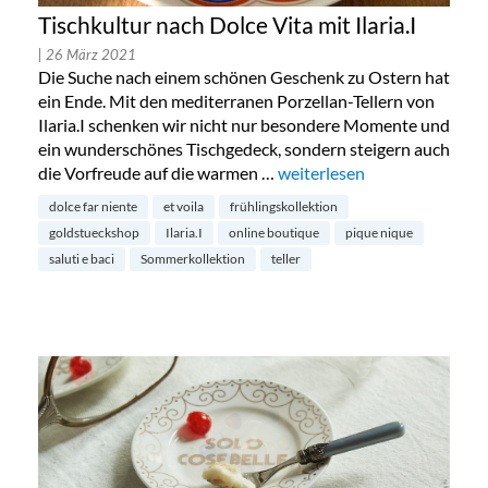
Tischkultur nach Dolce Vita mit Ilaria.I
| 26 März 2021
Die Suche nach einem schönen Geschenk zu Ostern hat
ein Ende. Mit den mediterranen Porzellan-Tellern von
Ilaria.I schenken wir nicht nur besondere Momente und
ein wunderschönes Tischgedeck, sondern steigern auch
die Vorfreude auf die warmen …
„Tischkultur nach Dolce Vita 
weiterlesen
dolce far niente
et voila
frühlingskollektion
goldstueckshop
Ilaria.I
online boutique
pique nique
saluti e baci
Sommerkollektion
teller