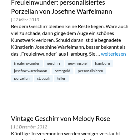
Freuleinwunder: personalisiertes
Porzellan von Josefine Warfelmann
| 27 März 2013
Bei dem Geschirr bleiben keine Reste liegen. Wäre auch
viel zu schade, dann ginge dem Auge ein schönes
Kunstwerk verloren. Schuld daran ist die begnadete
Künstlerin Josephine Warfelmann, besser bekannt als
das „Freuleinwunder“ aus Hamburg. Sie …
„Freuleinwunder: 
weiterlesen
freuleinwunder
geschirr
gewinnspiel
hamburg
josefine warfelmann
ostergold
personalisieren
porzellan
st. pauli
teller
Vintage Geschirr von Melody Rose
| 11 Dezember 2012
Künftige Teezeremonien werden weniger verstaubt