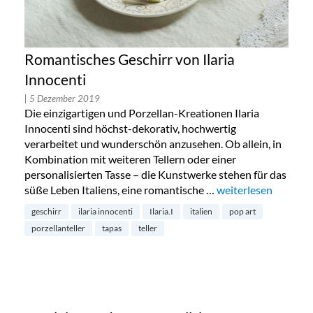
Romantisches Geschirr von Ilaria
Innocenti
| 5 Dezember 2019
Die einzigartigen und Porzellan-Kreationen Ilaria
Innocenti sind höchst-dekorativ, hochwertig
verarbeitet und wunderschön anzusehen. Ob allein, in
Kombination mit weiteren Tellern oder einer
personalisierten Tasse – die Kunstwerke stehen für das
süße Leben Italiens, eine romantische …
„Romantisches Gesch
weiterlesen
geschirr
ilaria innocenti
Ilaria.I
italien
pop art
porzellanteller
tapas
teller