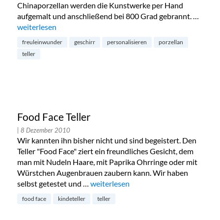
Chinaporzellan werden die Kunstwerke per Hand
aufgemalt und anschließend bei 800 Grad gebrannt. …
„Freuleinwunder Porzellan: selbtdesigntes Geschirr“
weiterlesen
freuleinwunder
geschirr
personalisieren
porzellan
teller
Food Face Teller
| 8 Dezember 2010
Wir kannten ihn bisher nicht und sind begeistert. Den
Teller "Food Face" ziert ein freundliches Gesicht, dem
man mit Nudeln Haare, mit Paprika Ohrringe oder mit
Würstchen Augenbrauen zaubern kann. Wir haben
selbst getestet und …
„Food Face Teller“
weiterlesen
food face
kindeteller
teller