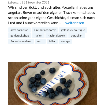
Lebensart,
| 21 November 2021
Wir sind verrückt, und auch altes Porzellan hat es uns
angetan. Bevor es auf den eigenen Tisch kommt, hat es
schon seine ganz eigene Geschichte, die man sich nach
Lust und Laune vorstellen kann – …
„Boldish Teller – Retro 
weiterlesen
altes porzellan
circular economy
goldstück boutique
goldstück shop
italien
nachhaltigkeit
porzellan
Porzellanmalerei
retro
teller
vintage