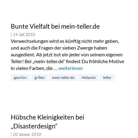
Bunte Vielfalt bei mein-teller.de
| 14 Juli 2010
Verwechselungen wird es künftig nicht mehr geben,
und auch die Fragen der sieben Zwerge haben
ausgedient. Ab jetzt isst ein jeder von seinem eigenen
Teller! Bei „mein-teller.de“ findest Du fröhliche Motive
in vielen Farben, die …
„Bunte Vielfalt bei mein-teller.de“
weiterlesen
geschirr
grillen
mein-teller.de
Melamin
teller
Hübsche Kleinigkeiten bei
„Disasterdesign“
| 20 Januar 2010