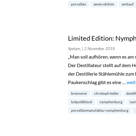
porzellan
seven elohim
verkauf
Limited Edition: Nymp
Speisen,
| 2 November 2018
„Man soll aufhören, wenn es am s
Der Destillateur stellt auf dem 
der Destillerie Stählemühle zum E
Paukenschlag gibt es eine …
„Lim
weit
brennerei
christoph keller
destil
luitpoldblock
nymphenburg
nym
porzellanmanufaktur nymphenburg