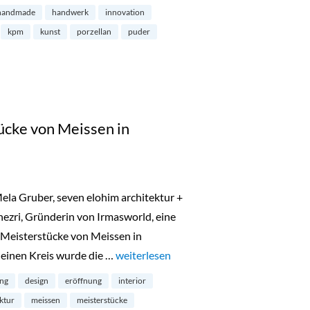
handmade
handwerk
innovation
kpm
kunst
porzellan
puder
ücke von Meissen in
ela Gruber, seven elohim architektur +
ezri, Gründerin von Irmasworld, eine
n Meisterstücke von Meissen in
leinen Kreis wurde die …
„Ausstellung: Meisterstücke von Meisse
weiterlesen
ung
design
eröffnung
interior
ktur
meissen
meisterstücke