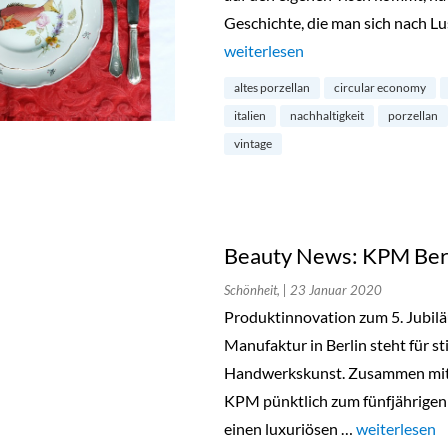
Geschichte, die man sich nach Lu
„Boldish Teller – Retro Porzella
weiterlesen
altes porzellan
circular economy
italien
nachhaltigkeit
porzellan
vintage
Beauty News: KPM Berl
Schönheit,
| 23 Januar 2020
Produktinnovation zum 5. Jubilä
Manufaktur in Berlin steht für s
Handwerkskunst. Zusammen mit 
KPM pünktlich zum fünfjährige
einen luxuriösen …
„Beauty News
weiterlesen