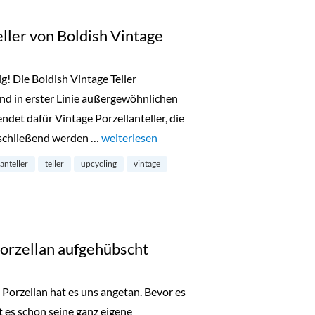
ller von Boldish Vintage
g! Die Boldish Vintage Teller
und in erster Linie außergewöhnlichen
det dafür Vintage Porzellanteller, die
nschließend werden …
„Türchen 12: Porzellanteller von Boldish Vin
weiterlesen
anteller
teller
upcycling
vintage
Porzellan aufgehübscht
 Porzellan hat es uns angetan. Bevor es
 es schon seine ganz eigene