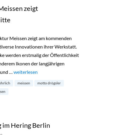
Meissen zeigt
itte
aktur Meissen zeigt am kommenden
diverse Innovationen ihrer Werkstatt.
ke werden erstmalig der Öffentlichkeit
anderem Ikonen der langjährigen
 und …
„Porzellan-Manufaktur Meissen zeigt Sonderausstellung in
weiterlesen
ehrlich
meissen
motto drögsler
ssen
g im Hering Berlin