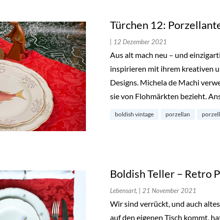
Türchen 12: Porzellante
| 12 Dezember 2021
Aus alt mach neu – und einzigarti
inspirieren mit ihrem kreativen 
Designs. Michela de Machi verwen
sie von Flohmärkten bezieht. A
boldish vintage
porzellan
porzell
Boldish Teller – Retro 
Lebensart,
| 21 November 2021
Wir sind verrückt, und auch altes
auf den eigenen Tisch kommt, hat