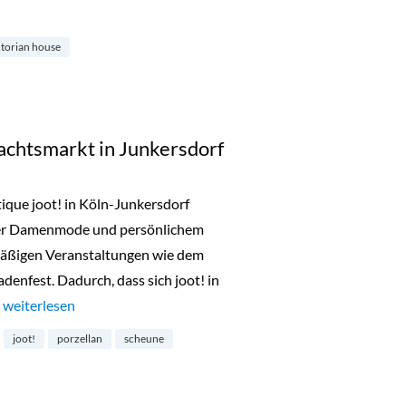
r Kollektion von Spode“
ctorian house
chtsmarkt in Junkersdorf
ique joot! in Köln-Junkersdorf
lter Damenmode und persönlichem
lmäßigen Veranstaltungen wie dem
denfest. Dadurch, dass sich joot! in
…
„Joot! Scheunen-Weihnachtsmarkt in Junkersdorf“
weiterlesen
joot!
porzellan
scheune