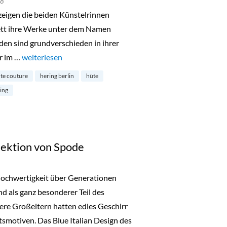
18
eigen die beiden Künstelrinnen
ett ihre Werke unter dem Namen
iden sind grundverschieden in ihrer
r im …
„Nosedive II Ausstellung im Hering Berlin“
weiterlesen
te couture
hering berlin
hüte
ring
lektion von Spode
Hochwertigkeit über Generationen
d als ganz besonderer Teil des
re Großeltern hatten edles Geschirr
tsmotiven. Das Blue Italian Design des