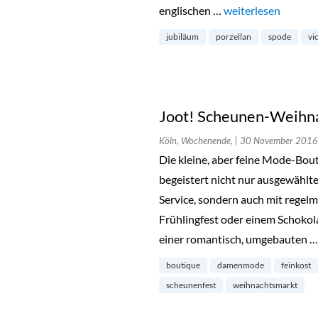
englischen …
„Jubiläums Signatu
weiterlesen
jubiläum
porzellan
spode
vi
Joot! Scheunen-Weihna
Köln, Wochenende,
| 30 November 2016
Die kleine, aber feine Mode-Bout
begeistert nicht nur ausgewäh
Service, sondern auch mit rege
Frühlingfest oder einem Schokola
einer romantisch, umgebauten 
boutique
damenmode
feinkost
scheunenfest
weihnachtsmarkt