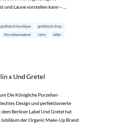
st und Laune vorstellen kann – …
n aufgehübscht“
goldstück boutique
goldstück shop
Porzellanmalerei
retro
teller
in x Und Gretel
um Die Königliche Porzellan-
tilechtes Design und perfektionierte
dem Berliner Label Und Gretel hat
n Jubiläum der Organic Make-Up Brand
: KPM Berlin x Und Gretel“