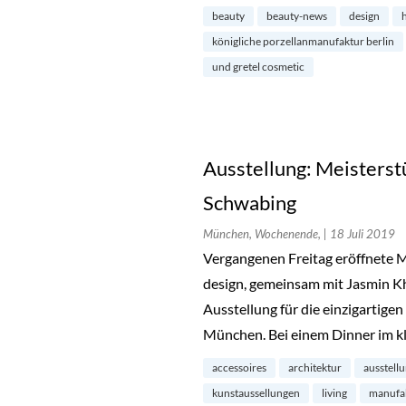
beauty
beauty-news
design
königliche porzellanmanufaktur berlin
und gretel cosmetic
Ausstellung: Meisterst
Schwabing
München, Wochenende,
| 18 Juli 2019
Vergangenen Freitag eröffnete M
design, gemeinsam mit Jasmin Kh
Ausstellung für die einzigartige
München. Bei einem Dinner im k
accessoires
architektur
ausstell
kunstaussellungen
living
manufa