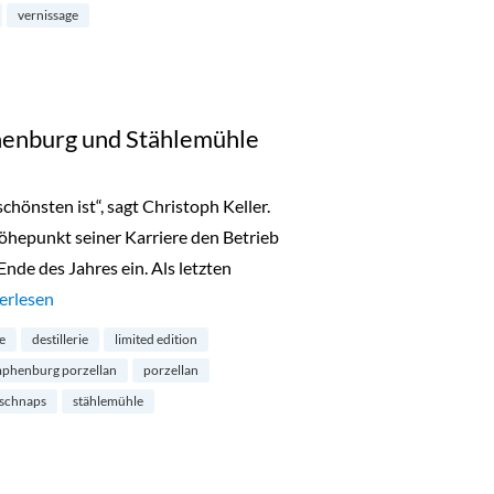
vernissage
henburg und Stählemühle
chönsten ist“, sagt Christoph Keller.
Höhepunkt seiner Karriere den Betrieb
nde des Jahres ein. Als letzten
ited Edition: Nymphenburg und Stählemühle“
erlesen
le
destillerie
limited edition
phenburg porzellan
porzellan
schnaps
stählemühle