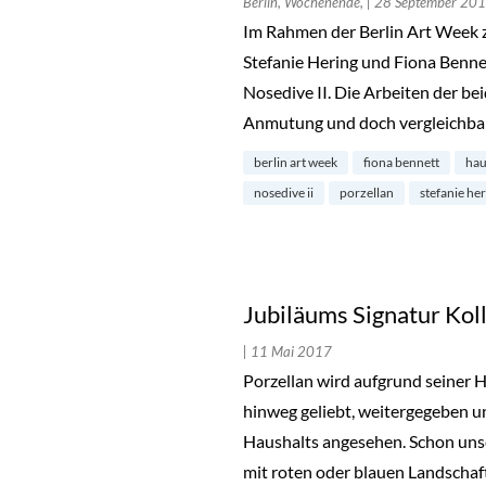
Berlin, Wochenende,
| 28 September 20
Im Rahmen der Berlin Art Week z
Stefanie Hering und Fiona Benn
Nosedive II. Die Arbeiten der be
Anmutung und doch vergleichba
berlin art week
fiona bennett
hau
nosedive ii
porzellan
stefanie he
Jubiläums Signatur Kol
| 11 Mai 2017
Porzellan wird aufgrund seiner 
hinweg geliebt, weitergegeben un
Haushalts angesehen. Schon unse
mit roten oder blauen Landschaf